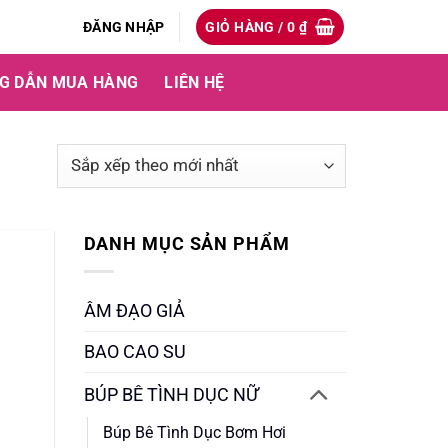
ĐĂNG NHẬP
GIỎ HÀNG /
0
₫
G DẪN MUA HÀNG
LIÊN HỆ
DANH MỤC SẢN PHẨM
ÂM ĐẠO GIẢ
BAO CAO SU
BÚP BÊ TÌNH DỤC NỮ
Búp Bê Tình Dục Bơm Hơi