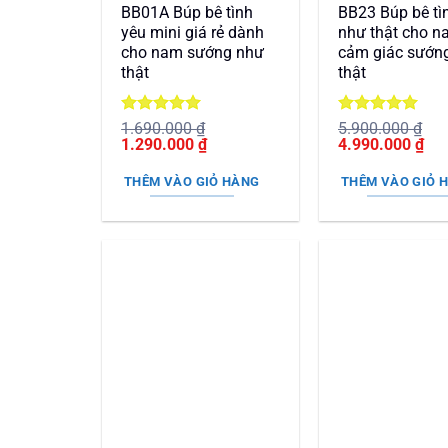
BB01A Búp bê tình
BB23 Búp bê tì
yêu mini giá rẻ dành
như thật cho n
cho nam sướng như
cảm giác sướn
thật
thật
Được xếp
Được xếp
1.690.000
₫
5.900.000
₫
Giá
hạng
5
5
Giá
Giá
hạng
5
5
Giá
1.290.000
₫
4.990.000
₫
gốc
sao
hiện
gốc
sao
hiệ
là:
tại
là:
tại
THÊM VÀO GIỎ HÀNG
THÊM VÀO GIỎ 
1.690.000 ₫.
là:
5.900.000 ₫.
là:
1.290.000 ₫.
4.9