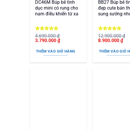
DC46M Búp bê tình
BB27 Búp bê tì
dục mini có rung cho
đẹp cute bán t
nam điều khiển từ xa
sung sướng như
Được xếp
Được xếp
4.690.000
₫
12.900.000
₫
Giá
hạng
5
5
Giá
Giá
hạng
5
5
Giá
3.790.000
₫
8.900.000
₫
gốc
sao
hiện
gốc
sao
hiệ
là:
tại
là:
tại
THÊM VÀO GIỎ HÀNG
THÊM VÀO GIỎ 
4.690.000 ₫.
là:
12.900.000 ₫.
là:
3.790.000 ₫.
8.9