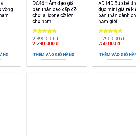
iả
DC46H Âm đạo giả
AD14C Búp bê tì
p vòng
bán thân cao cấp đồ
dục mini giá rẻ ki
 nam
chơi silicone cỡ lớn
bán thân dành c
cho nam
nam giới
Được xếp
Được xếp
2.890.000
₫
1.290.000
₫
Giá
hạng
5
5
Giá
Giá
hạng
5
5
Giá
2.390.000
₫
750.000
₫
n
gốc
sao
hiện
gốc
sao
hiện
là:
tại
là:
tại
HÀNG
THÊM VÀO GIỎ HÀNG
THÊM VÀO GIỎ HÀ
2.890.000 ₫.
là:
1.290.000 ₫.
là:
50.000 ₫.
2.390.000 ₫.
750.000