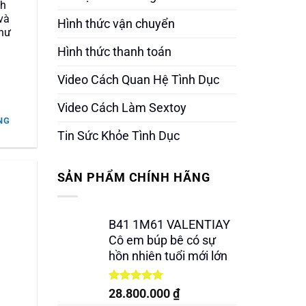
nh
và
Hình thức vận chuyển
như
Hình thức thanh toán
Video Cách Quan Hệ Tình Dục
Video Cách Làm Sextoy
NG
Tin Sức Khỏe Tình Dục
.000 ₫.
SẢN PHẨM CHÍNH HÃNG
B41 1M61 VALENTIAY
Cô em búp bê có sự
hồn nhiên tuổi mới lớn
Được xếp
28.800.000
₫
hạng
5.00