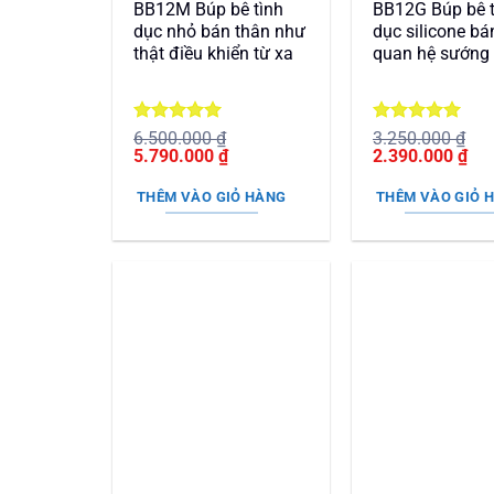
BB12M Búp bê tình
BB12G Búp bê t
dục nhỏ bán thân như
dục silicone bá
thật điều khiển từ xa
quan hệ sướng
Được xếp
Được xếp
6.500.000
₫
3.250.000
₫
Giá
hạng
5
5
Giá
Giá
hạng
5
5
Giá
5.790.000
₫
2.390.000
₫
gốc
sao
hiện
gốc
sao
hiệ
là:
tại
là:
tại
THÊM VÀO GIỎ HÀNG
THÊM VÀO GIỎ 
6.500.000 ₫.
là:
3.250.000 ₫.
là:
5.790.000 ₫.
2.3