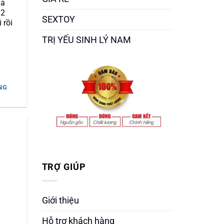
iả
 2
SEXTOY
 rồi
TRỊ YẾU SINH LÝ NAM
NG
.000 ₫.
TRỢ GIÚP
Giới thiệu
Hỗ trợ khách hàng