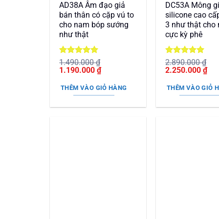
AD38A Âm đạo giả
DC53A Mông g
bán thân có cặp vú to
silicone cao cấ
cho nam bóp sướng
3 như thật cho
như thật
cực kỳ phê
Được xếp
Được xếp
1.490.000
₫
2.890.000
₫
Giá
hạng
5
5
Giá
Giá
hạng
5
5
Giá
1.190.000
₫
2.250.000
₫
gốc
sao
hiện
gốc
sao
hiệ
là:
tại
là:
tại
THÊM VÀO GIỎ HÀNG
THÊM VÀO GIỎ 
1.490.000 ₫.
là:
2.890.000 ₫.
là:
1.190.000 ₫.
2.2