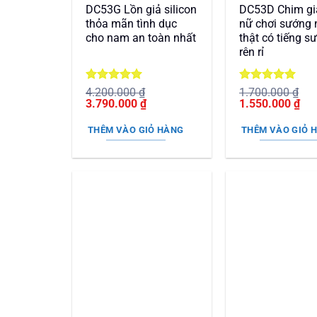
DC53G Lồn giả silicon
DC53D Chim gi
thỏa mãn tình dục
nữ chơi sướng
cho nam an toàn nhất
thật có tiếng s
rên rỉ
Được xếp
Được xếp
4.200.000
₫
1.700.000
₫
Giá
hạng
5
5
Giá
Giá
hạng
5
5
Giá
3.790.000
₫
1.550.000
₫
gốc
sao
hiện
gốc
sao
hiệ
là:
tại
là:
tại
THÊM VÀO GIỎ HÀNG
THÊM VÀO GIỎ 
4.200.000 ₫.
là:
1.700.000 ₫.
là:
3.790.000 ₫.
1.5