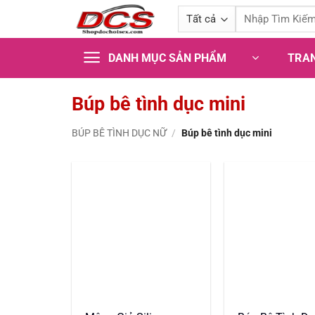
Bỏ
Tìm
qua
kiếm:
nội
TRA
DANH MỤC SẢN PHẨM
dung
Búp bê tình dục mini
BÚP BÊ TÌNH DỤC NỮ
/
Búp bê tình dục mini