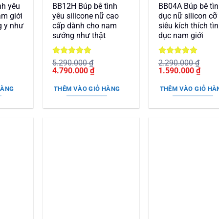
nh yêu
BB12H Búp bê tình
BB04A Búp bê tì
am giới
yêu silicone nữ cao
dục nữ silicon cỡ
g y như
cấp dành cho nam
siêu kích thích tì
sướng như thật
dục nam giới
Được xếp
Được xếp
5.290.000
₫
2.290.000
₫
Giá
hạng
5
5
Giá
Giá
hạng
5
5
Giá
4.790.000
₫
1.590.000
₫
n
gốc
sao
hiện
gốc
sao
hiện
là:
tại
là:
tại
HÀNG
THÊM VÀO GIỎ HÀNG
THÊM VÀO GIỎ HÀ
5.290.000 ₫.
là:
2.290.000 ₫.
là:
90.000 ₫.
4.790.000 ₫.
1.590