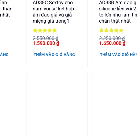
ình
AD38C Sextoy cho
AD38B Âm đạo g
n thân
nam với sự kết hợp
silicone liền với 2
 nhất
âm đạo giả vú giả
to lớn như làm tì
miệng giả trong1
chân thật nhất
Được xếp
Được xếp
2.550.000
₫
2.250.000
₫
Giá
hạng
5
5
Giá
Giá
hạng
5
5
Giá
1.590.000
₫
1.650.000
₫
n
gốc
sao
hiện
gốc
sao
hiện
là:
tại
là:
tại
HÀNG
THÊM VÀO GIỎ HÀNG
THÊM VÀO GIỎ HÀ
2.550.000 ₫.
là:
2.250.000 ₫.
là:
90.000 ₫.
1.590.000 ₫.
1.650