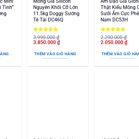
c Mini
Mông Giả Silicon
Âm Đạo Giả Giốn
 Tình”
Nguyên Khối Cỡ Lớn
Thật Kiểu Mông 
ơng
11.5kg Doggy Sướng
Sưởi Ấm Cực Phê
Tê Tái DC46Q
Nam DC53H
Được xếp
Được xếp
3.990.000
₫
2.290.000
₫
Giá
hạng
5
5
Giá
Giá
hạng
5
5
Giá
3.850.000
₫
2.050.000
₫
n
gốc
sao
hiện
gốc
sao
hiện
là:
tại
là:
tại
HÀNG
THÊM VÀO GIỎ HÀNG
THÊM VÀO GIỎ HÀ
3.990.000 ₫.
là:
2.290.000 ₫.
là:
50.000 ₫.
3.850.000 ₫.
2.050