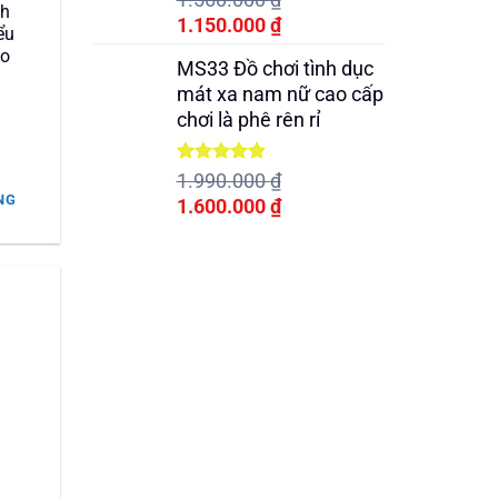
nh
hạng
5.00
Giá
Giá
1.150.000
₫
5 sao
ểu
gốc
hiện
ho
MS33 Đồ chơi tình dục
là:
tại
mát xa nam nữ cao cấp
1.560.000 ₫.
là:
chơi là phê rên rỉ
1.150.000 ₫.
Được xếp
1.990.000
₫
hạng
5.00
NG
Giá
Giá
1.600.000
₫
5 sao
 ₫.
gốc
hiện
là:
tại
1.990.000 ₫.
là:
1.600.000 ₫.