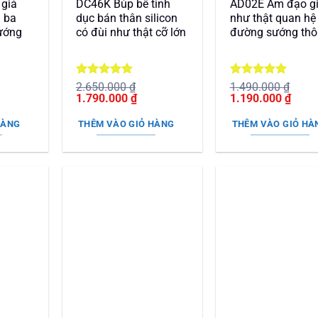
giả
DC46K Búp bê tình
AD02E Âm đạo g
g ba
dục bán thân silicon
như thật quan hệ
ướng
có đùi như thật cỡ lớn
đường sướng thôi
Được xếp
Được xếp
2.650.000
₫
1.490.000
₫
Giá
hạng
5
5
Giá
Giá
hạng
5
5
Giá
1.790.000
₫
1.190.000
₫
n
gốc
sao
hiện
gốc
sao
hiện
là:
tại
là:
tại
HÀNG
THÊM VÀO GIỎ HÀNG
THÊM VÀO GIỎ HÀ
2.650.000 ₫.
là:
1.490.000 ₫.
là:
70.000 ₫.
1.790.000 ₫.
1.190