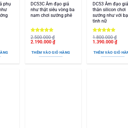
ả phụ
DC53C Âm đạo giả
DC53 Âm đạo giả
 như
như thật siêu vòng ba
thân silicon chơi
ướng
nam chơi sướng phê
sướng như với b
tình nữ
Được xếp
Được xếp
2.500.000
₫
1.800.000
₫
Giá
hạng
5
5
Giá
Giá
hạng
5
5
Giá
2.190.000
₫
1.390.000
₫
n
gốc
sao
hiện
gốc
sao
hiện
là:
tại
là:
tại
HÀNG
THÊM VÀO GIỎ HÀNG
THÊM VÀO GIỎ HÀ
2.500.000 ₫.
là:
1.800.000 ₫.
là:
50.000 ₫.
2.190.000 ₫.
1.390