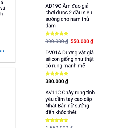
iả
5 sao
AD19C Âm đạo giả
 vú
chơi được 2 đầu siêu
nh
sướng cho nam thủ
dâm
Được xếp
Giá
Giá
990.000
₫
550.000
₫
hạng
5.00
gốc
hiện
5 sao
NG
DV01A Dương vật giả
là:
tại
.000 ₫.
silicon giống như thật
990.000 ₫.
là:
có rung mạnh mẽ
550.000 ₫.
Được xếp
380.000
₫
hạng
5.00
5 sao
AV11C Chày rung tình
yêu cầm tay cao cấp
Nhật Bản nữ sướng
đến khóc thét
Được xếp
1.560.000
₫