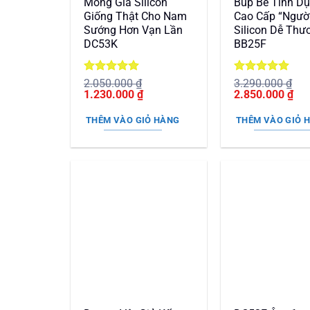
Mông Giả Silicon
Búp Bê Tình Dụ
Giống Thật Cho Nam
Cao Cấp “Người
Sướng Hơn Vạn Lần
Silicon Dễ Thư
DC53K
BB25F
Được xếp
Được xếp
2.050.000
₫
3.290.000
₫
Giá
hạng
5
5
Giá
Giá
hạng
5
5
Giá
1.230.000
₫
2.850.000
₫
gốc
sao
hiện
gốc
sao
hiệ
là:
tại
là:
tại
THÊM VÀO GIỎ HÀNG
THÊM VÀO GIỎ 
2.050.000 ₫.
là:
3.290.000 ₫.
là:
1.230.000 ₫.
2.8