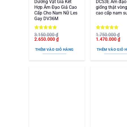
Dương Vật Giả Kết
DC53E Âm đạo 
Hợp Âm Đạo Giả Cao
giống thật vòn
Cấp Cho Nam Nữ Les
cao cấp nam s
Gay DV36M
Được xếp
Được xếp
3.150.000
₫
1.750.000
₫
Giá
hạng
5
5
Giá
Giá
hạng
5
5
Giá
2.650.000
₫
1.470.000
₫
gốc
sao
hiện
gốc
sao
hiệ
là:
tại
là:
tại
THÊM VÀO GIỎ HÀNG
THÊM VÀO GIỎ 
3.150.000 ₫.
là:
1.750.000 ₫.
là:
2.650.000 ₫.
1.4