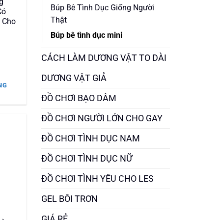
g
Búp Bê Tình Dục Giống Người
Có
Thật
 Cho
Búp bê tình dục mini
CÁCH LÀM DƯƠNG VẬT TO DÀI
DƯƠNG VẬT GIẢ
NG
ĐỒ CHƠI BẠO DÂM
.000 ₫.
ĐỒ CHƠI NGƯỜI LỚN CHO GAY
ĐỒ CHƠI TÌNH DỤC NAM
ĐỒ CHƠI TÌNH DỤC NỮ
ĐỒ CHƠI TÌNH YÊU CHO LES
GEL BÔI TRƠN
GIÁ RẺ