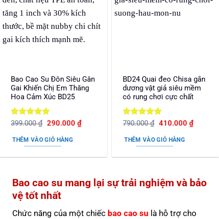
Bao Cao Su Đôn Siêu Gân
BD24 Quai đeo Chisa gắn
Gai Khiến Chị Em Thăng
dương vật giả siêu mềm
Hoa Cảm Xúc BD25
có rung chơi cực chất
Được xếp
Giá
Giá
Được xếp
Giá
Giá
399.000
₫
290.000
₫
790.000
₫
410.000
₫
gốc
hiện
gốc
hiện
hạng
5
5
hạng
5
5
là:
tại
là:
tại
sao
sao
THÊM VÀO GIỎ HÀNG
THÊM VÀO GIỎ HÀNG
399.000 ₫.
là:
790.000 ₫.
là:
290.000 ₫.
410.000
Bao cao su mang lại sự trải nghiệm và bảo
vệ tốt nhất
Chức năng của một chiếc
bao cao su
là hỗ trợ cho