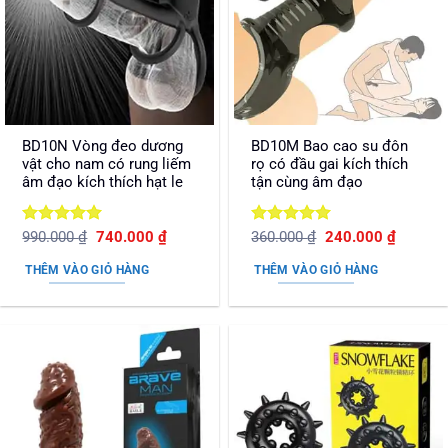
BD10N Vòng đeo dương
BD10M Bao cao su đôn
vật cho nam có rung liếm
rọ có đầu gai kích thích
âm đạo kích thích hạt le
tận cùng âm đạo
Được xếp
Giá
Giá
Được xếp
Giá
Giá
990.000
₫
740.000
₫
360.000
₫
240.000
₫
gốc
hiện
gốc
hiện
hạng
5
5
hạng
5
5
là:
tại
là:
tại
sao
sao
THÊM VÀO GIỎ HÀNG
THÊM VÀO GIỎ HÀNG
990.000 ₫.
là:
360.000 ₫.
là:
740.000 ₫.
240.000