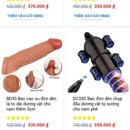
Được xếp
Giá
Giá
Được xếp
Giá
Giá
420.000
₫
370.000
₫
450.000
₫
350.000
₫
gốc
hiện
gốc
hiện
hạng
5
5
hạng
5
5
là:
tại
là:
tại
sao
sao
THÊM VÀO GIỎ HÀNG
THÊM VÀO GIỎ HÀNG
420.000 ₫.
là:
450.000 ₫.
là:
370.000 ₫.
350.000
BD55 Bao cao su đôn dên
DC33G Bao đôn dên chụp
là to dài dương vật cho
đầu dương vật tự sướng
nam thêm 3cm
cho nam phê
Được xếp
Giá
Giá
Được xếp
Giá
Giá
420.000
₫
330.000
₫
740.000
₫
590.000
₫
gốc
hiện
gốc
hiện
hạng
5
5
hạng
5
5