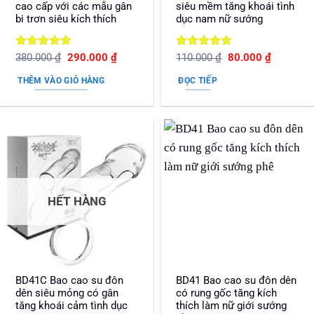
cao cấp với các mẫu gân
siêu mềm tăng khoái tình
bi trơn siêu kích thích
dục nam nữ sướng
Được xếp
Giá
Giá
Được xếp
Giá
Giá
380.000
₫
290.000
₫
110.000
₫
80.000
₫
gốc
hiện
gốc
hiện
hạng
5
5
hạng
5
5
là:
tại
là:
tại
sao
sao
THÊM VÀO GIỎ HÀNG
ĐỌC TIẾP
380.000 ₫.
là:
110.000 ₫.
là:
290.000 ₫.
80.000 ₫.
HẾT HÀNG
BD41C Bao cao su đôn
BD41 Bao cao su đôn dên
dên siêu mỏng có gân
có rung gốc tăng kích
tăng khoái cảm tình dục
thích làm nữ giới sướng