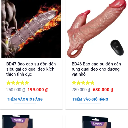
BD47 Bao cao su đôn đên
BD46 Bao cao su đôn dên
siêu gai có quai đeo kích
rung quai đeo cho dương
thích tình dục
vật nhỏ
Được xếp
Giá
Giá
Được xếp
Giá
Giá
250.000
₫
199.000
₫
780.000
₫
630.000
₫
gốc
hiện
gốc
hiện
hạng
5
5
hạng
5
5
là:
tại
là:
tại
sao
sao
THÊM VÀO GIỎ HÀNG
THÊM VÀO GIỎ HÀNG
250.000 ₫.
là:
780.000 ₫.
là:
199.000 ₫.
630.000