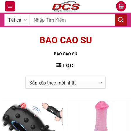
Bỏ
qua
Tìm
nội
kiếm:
dung
BAO CAO SU
BAO CAO SU
LỌC