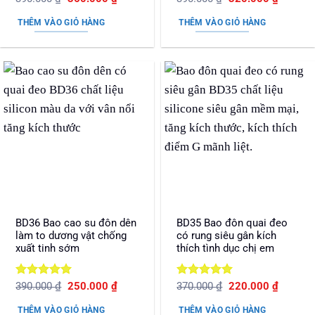
gốc
hiện
gốc
hiện
hạng
5
5
hạng
5
5
là:
tại
là:
tại
sao
sao
THÊM VÀO GIỎ HÀNG
THÊM VÀO GIỎ HÀNG
390.000 ₫.
là:
390.000 ₫.
là:
360.000 ₫.
320.000
BD36 Bao cao su đôn dên
BD35 Bao đôn quai đeo
làm to dương vật chống
có rung siêu gân kích
xuất tinh sớm
thích tình dục chị em
Được xếp
Giá
Giá
Được xếp
Giá
Giá
390.000
₫
250.000
₫
370.000
₫
220.000
₫
gốc
hiện
gốc
hiện
hạng
5
5
hạng
5
5
là:
tại
là:
tại
sao
sao
THÊM VÀO GIỎ HÀNG
THÊM VÀO GIỎ HÀNG