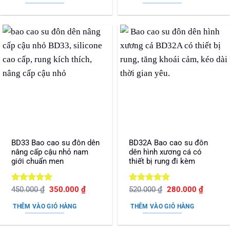
390.000 ₫.
là:
370.000 ₫.
là:
250.000 ₫.
220.000
BD33 Bao cao su đôn dên
BD32A Bao cao su đôn
nâng cấp cậu nhỏ nam
dên hình xương cá có
giới chuẩn men
thiết bị rung đi kèm
Được xếp
Giá
Giá
Được xếp
Giá
Giá
450.000
₫
350.000
₫
520.000
₫
280.000
₫
gốc
hiện
gốc
hiện
hạng
5
5
hạng
5
5
là:
tại
là:
tại
sao
sao
THÊM VÀO GIỎ HÀNG
THÊM VÀO GIỎ HÀNG
450.000 ₫.
là:
520.000 ₫.
là:
350.000 ₫.
280.000