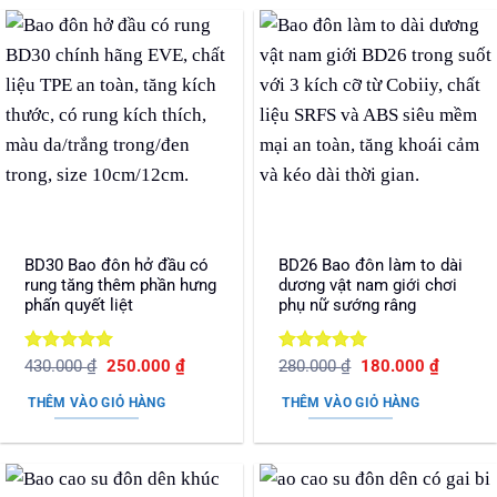
BD30 Bao đôn hở đầu có
BD26 Bao đôn làm to dài
rung tăng thêm phần hưng
dương vật nam giới chơi
phấn quyết liệt
phụ nữ sướng râng
Được xếp
Giá
Giá
Được xếp
Giá
Giá
430.000
₫
250.000
₫
280.000
₫
180.000
₫
gốc
hiện
gốc
hiện
hạng
5
5
hạng
5
5
là:
tại
là:
tại
sao
sao
THÊM VÀO GIỎ HÀNG
THÊM VÀO GIỎ HÀNG
430.000 ₫.
là:
280.000 ₫.
là:
250.000 ₫.
180.000