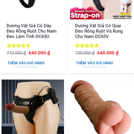
Dương Vật Giả Có Dây
Dương Vật Giả Có Quai
Đeo Rỗng Ruột Cho Nam
Đeo Rỗng Ruột Và Rung
Đeo Làm Tình DC65U
Cho Nam DC65V
Được xếp
Giá
Giá
Được xếp
Giá
Giá
710.000
₫
640.000
₫
730.000
₫
640.000
₫
gốc
hiện
gốc
hiện
hạng
5
5
hạng
5
5
là:
tại
là:
tại
sao
sao
THÊM VÀO GIỎ HÀNG
THÊM VÀO GIỎ HÀNG
710.000 ₫.
là:
730.000 ₫.
là:
640.000 ₫.
640.000