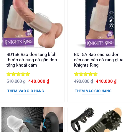
BD15B Bao đôn tăng kích
BD15A Bao cao su đôn
thước có rung có gân dọc
dên cao cấp có rung giữa
tăng khoái cảm
Knights Ring
Được xếp
Giá
Giá
Được xếp
Giá
Giá
510.000
₫
440.000
₫
490.000
₫
440.000
₫
gốc
hiện
gốc
hiện
hạng
5
5
hạng
5
5
là:
tại
là:
tại
sao
sao
THÊM VÀO GIỎ HÀNG
THÊM VÀO GIỎ HÀNG
510.000 ₫.
là:
490.000 ₫.
là:
440.000 ₫.
440.000