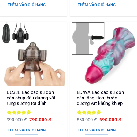
là:
tại
là:
tại
sao
sao
THÊM VÀO GIỎ HÀNG
THÊM VÀO GIỎ HÀNG
420.000 ₫.
là:
740.000 ₫.
là:
330.000 ₫.
590.000
DC33E Bao cao su đôn
BD49A Bao cao su đôn
dên chụp đầu dương vật
dên tăng kích thước
rung sướng tới đỉnh
dương vật khủng khiếp
Được xếp
Giá
Giá
Được xếp
Giá
Giá
990.000
₫
790.000
₫
850.000
₫
690.000
₫
gốc
hiện
gốc
hiện
hạng
5
5
hạng
5
5
là:
tại
là:
tại
sao
sao
THÊM VÀO GIỎ HÀNG
THÊM VÀO GIỎ HÀNG
990.000 ₫.
là:
850.000 ₫.
là:
790.000 ₫.
690.000