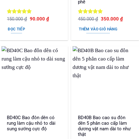
phê
Được xếp
Giá
Giá
Được xếp
Giá
Giá
150.000
₫
90.000
₫
450.000
₫
350.000
₫
gốc
hiện
gốc
hiện
hạng
5
5
hạng
5
5
là:
tại
là:
tại
sao
sao
ĐỌC TIẾP
THÊM VÀO GIỎ HÀNG
150.000 ₫.
là:
450.000 ₫.
là:
90.000 ₫.
350.000
BD40C Bao đôn dên có
BD40B Bao cao su đôn
rung làm cậu nhỏ to dài
dên 5 phân cao cấp làm
sung sướng cực độ
dương vật nam dài to như
thật