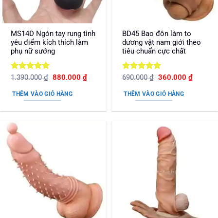
MS14D Ngón tay rung tình
BD45 Bao đôn làm to
yêu điểm kích thích làm
dương vật nam giới theo
phụ nữ sướng
tiêu chuẩn cực chất
Được xếp
Giá
Giá
Được xếp
Giá
Giá
1.390.000
₫
880.000
₫
690.000
₫
360.000
₫
gốc
hiện
gốc
hiện
hạng
5
5
hạng
5
5
là:
tại
là:
tại
sao
sao
THÊM VÀO GIỎ HÀNG
THÊM VÀO GIỎ HÀNG
1.390.000 ₫.
là:
690.000 ₫.
là:
880.000 ₫.
360.000