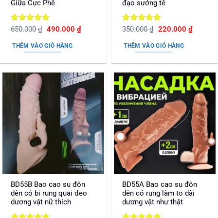
Giữa Cực Phê
đạo sướng tê
Được xếp
Giá
Giá
Được xếp
Giá
Giá
650.000
₫
490.000
₫
350.000
₫
220.000
₫
gốc
hiện
gốc
hiện
hạng
5
5
hạng
5
5
là:
tại
là:
tại
sao
sao
THÊM VÀO GIỎ HÀNG
THÊM VÀO GIỎ HÀNG
650.000 ₫.
là:
350.000 ₫.
là:
490.000 ₫.
220.000
BD55B Bao cao su đôn
BD55A Bao cao su đôn
dên có bi rung quai đeo
dên có rung làm to dài
dương vật nữ thích
dương vật như thật