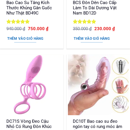
Bao Cao Su Tăng Kích
BCS Đôn Dên Cao Cấp
Thước Khủng Gân Guốc
Làm To Dài Dương Vật
Như Thật BD49C
Nam BD12D
Được xếp
Giá
Giá
Được xếp
Giá
Giá
940.000
₫
750.000
₫
350.000
₫
230.000
₫
gốc
hiện
gốc
hiện
hạng
5
5
hạng
5
5
là:
tại
là:
tại
sao
sao
THÊM VÀO GIỎ HÀNG
THÊM VÀO GIỎ HÀNG
940.000 ₫.
là:
350.000 ₫.
là:
750.000 ₫.
230.000
DC71S Vòng Đeo Cậu
DC10T Bao cao su đeo
Nhỏ Có Rung Đôn Khúc
ngón tay có rung móc âm