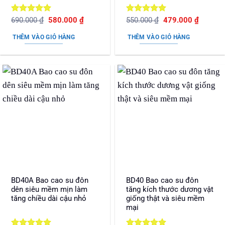
Được xếp
Giá
Giá
Được xếp
Giá
Giá
690.000
₫
580.000
₫
550.000
₫
479.000
₫
gốc
hiện
gốc
hiện
hạng
5
5
hạng
5
5
là:
tại
là:
tại
sao
sao
THÊM VÀO GIỎ HÀNG
THÊM VÀO GIỎ HÀNG
690.000 ₫.
là:
550.000 ₫.
là:
580.000 ₫.
479.000
BD40A Bao cao su đôn
BD40 Bao cao su đôn
dên siêu mềm mịn làm
tăng kích thước dương vật
tăng chiều dài cậu nhỏ
giống thật và siêu mềm
mại