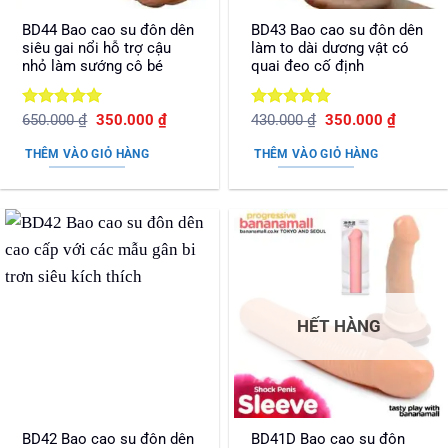
BD44 Bao cao su đôn dên
BD43 Bao cao su đôn dên
siêu gai nổi hỗ trợ cậu
làm to dài dương vật có
nhỏ làm sướng cô bé
quai đeo cố định
Được xếp
Giá
Giá
Được xếp
Giá
Giá
650.000
₫
350.000
₫
430.000
₫
350.000
₫
gốc
hiện
gốc
hiện
hạng
5
5
hạng
5
5
là:
tại
là:
tại
sao
sao
THÊM VÀO GIỎ HÀNG
THÊM VÀO GIỎ HÀNG
650.000 ₫.
là:
430.000 ₫.
là:
350.000 ₫.
350.000
HẾT HÀNG
BD42 Bao cao su đôn dên
BD41D Bao cao su đôn