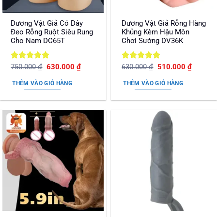
Dương Vật Giả Có Dây
Dương Vật Giả Rỗng Hàng
Đeo Rỗng Ruột Siêu Rung
Khủng Kèm Hậu Môn
Cho Nam DC65T
Chơi Sướng DV36K
Được xếp
Giá
Giá
Được xếp
Giá
Giá
750.000
₫
630.000
₫
630.000
₫
510.000
₫
gốc
hiện
gốc
hiện
hạng
5
5
hạng
5
5
là:
tại
là:
tại
sao
sao
THÊM VÀO GIỎ HÀNG
THÊM VÀO GIỎ HÀNG
750.000 ₫.
là:
630.000 ₫.
là:
630.000 ₫.
510.000