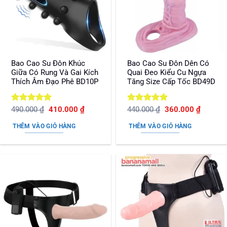
Bao Cao Su Đôn Khúc
Bao Cao Su Đôn Dên Có
Giữa Có Rung Và Gai Kích
Quai Đeo Kiểu Cu Ngựa
Thích Âm Đạo Phê BD10P
Tăng Size Cấp Tốc BD49D
Được xếp
Giá
Giá
Được xếp
Giá
Giá
490.000
₫
410.000
₫
440.000
₫
360.000
₫
gốc
hiện
gốc
hiện
hạng
5
5
hạng
5
5
là:
tại
là:
tại
sao
sao
THÊM VÀO GIỎ HÀNG
THÊM VÀO GIỎ HÀNG
490.000 ₫.
là:
440.000 ₫.
là:
410.000 ₫.
360.000