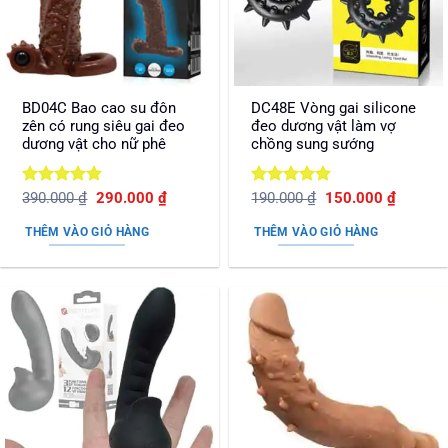
BD04C Bao cao su đôn
DC48E Vòng gai silicone
zên có rung siêu gai đeo
đeo dương vật làm vợ
dương vật cho nữ phê
chồng sung sướng
Được xếp
Giá
Giá
Được xếp
Giá
Giá
390.000
₫
290.000
₫
190.000
₫
150.000
₫
gốc
hiện
gốc
hiện
hạng
5
5
hạng
5
5
là:
tại
là:
tại
sao
sao
THÊM VÀO GIỎ HÀNG
THÊM VÀO GIỎ HÀNG
390.000 ₫.
là:
190.000 ₫.
là:
290.000 ₫.
150.000