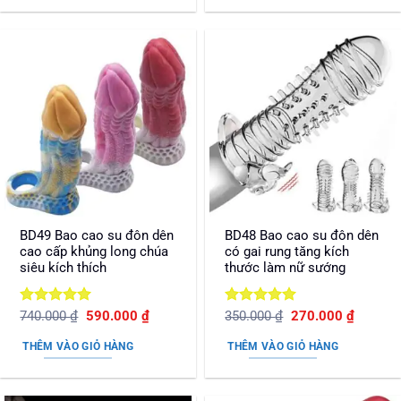
BD49 Bao cao su đôn dên
BD48 Bao cao su đôn dên
cao cấp khủng long chúa
có gai rung tăng kích
siêu kích thích
thước làm nữ sướng
Được xếp
Giá
Giá
Được xếp
Giá
Giá
740.000
₫
590.000
₫
350.000
₫
270.000
₫
gốc
hiện
gốc
hiện
hạng
5
5
hạng
5
5
là:
tại
là:
tại
sao
sao
THÊM VÀO GIỎ HÀNG
THÊM VÀO GIỎ HÀNG
740.000 ₫.
là:
350.000 ₫.
là:
590.000 ₫.
270.000