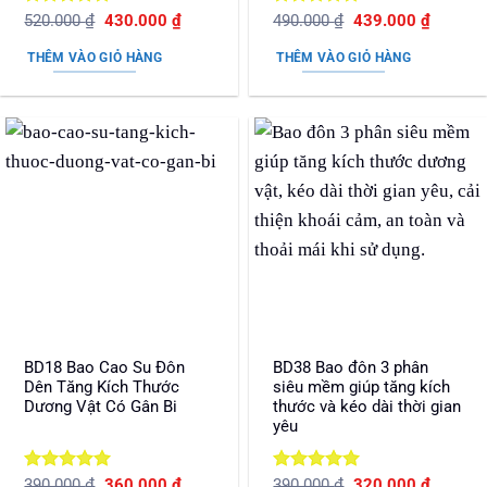
Được xếp
Giá
Giá
Được xếp
Giá
Giá
520.000
₫
430.000
₫
490.000
₫
439.000
₫
gốc
hiện
gốc
hiện
hạng
5
5
hạng
5
5
là:
tại
là:
tại
sao
sao
THÊM VÀO GIỎ HÀNG
THÊM VÀO GIỎ HÀNG
520.000 ₫.
là:
490.000 ₫.
là:
430.000 ₫.
439.000
BD18 Bao Cao Su Đôn
BD38 Bao đôn 3 phân
Dên Tăng Kích Thước
siêu mềm giúp tăng kích
Dương Vật Có Gân Bi
thước và kéo dài thời gian
yêu
Được xếp
Giá
Giá
Được xếp
Giá
Giá
390.000
₫
360.000
₫
390.000
₫
320.000
₫