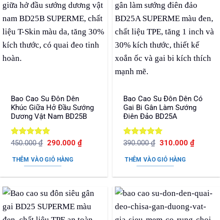
Bao Cao Su Đôn Dên
Bao Cao Su Đôn Dên Có
Khúc Giữa Hở Đầu Sướng
Gai Bi Gân Làm Sướng
Dương Vật Nam BD25B
Điên Đảo BD25A
Được xếp
Giá
Giá
Được xếp
Giá
Giá
450.000
₫
290.000
₫
390.000
₫
310.000
₫
gốc
hiện
gốc
hiện
hạng
5
5
hạng
5
5
là:
tại
là:
tại
sao
sao
THÊM VÀO GIỎ HÀNG
THÊM VÀO GIỎ HÀNG
450.000 ₫.
là:
390.000 ₫.
là:
290.000 ₫.
310.000