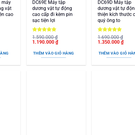
ụ máy
DC69E Máy tập
DC69D Máy tập
ng vật
dương vật tự động
dương vật tự độn
iên cao
cao cấp đi kèm pin
thiện kích thước 
sạc tiện lợi
quý ông to
Được xếp
Được xếp
1.590.000
₫
1.690.000
₫
Giá
hạng
5
5
Giá
Giá
hạng
5
5
Giá
1.190.000
₫
1.350.000
₫
n
gốc
sao
hiện
gốc
sao
hiện
là:
tại
là:
tại
HÀNG
THÊM VÀO GIỎ HÀNG
THÊM VÀO GIỎ HÀ
1.590.000 ₫.
là:
1.690.000 ₫.
là:
90.000 ₫.
1.190.000 ₫.
1.350