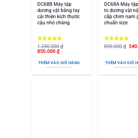
DC68B Máy tập
DC68A Máy tập
dương vật bằng tay
to dương vật n
cải thiện kích thước
cấp chim nam g
cậu nhỏ chàng
chuẩn size
Được xếp
Được xếp
Giá
1.240.000
₫
890.000
₫
540
Giá
hạng
5
5
Giá
hạng
5
5
gốc
850.000
₫
gốc
sao
hiện
sao
là:
là:
tại
890.
THÊM VÀO GIỎ HÀNG
THÊM VÀO GIỎ 
1.240.000 ₫.
là:
850.000 ₫.