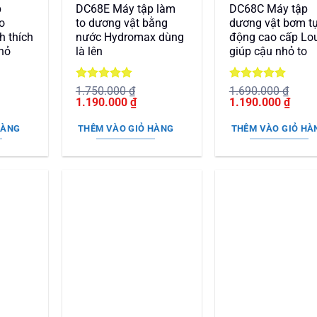
p
DC68E Máy tập làm
DC68C Máy tập
o
to dương vật bằng
dương vật bơm t
h thích
nước Hydromax dùng
động cao cấp Lo
nhỏ
là lên
giúp cậu nhỏ to
Được xếp
Được xếp
1.750.000
₫
1.690.000
₫
Giá
hạng
5
5
Giá
Giá
hạng
5
5
Giá
1.190.000
₫
1.190.000
₫
gốc
sao
hiện
gốc
sao
hiện
là:
tại
là:
tại
HÀNG
THÊM VÀO GIỎ HÀNG
THÊM VÀO GIỎ HÀ
1.750.000 ₫.
là:
1.690.000 ₫.
là:
00 ₫.
1.190.000 ₫.
1.190