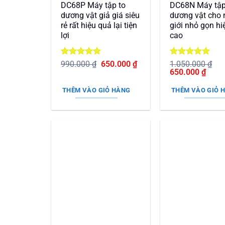
DC68P Máy tập to
DC68N Máy tậ
dương vật giả giá siêu
dương vật cho
rẻ rất hiệu quả lại tiện
giới nhỏ gọn hi
lợi
cao
Được xếp
Giá
Giá
Được xếp
990.000
₫
650.000
₫
1.050.000
₫
hạng
5
5
gốc
hiện
Giá
hạng
5
5
Giá
650.000
₫
sao
là:
tại
gốc
sao
hiện
990.000 ₫.
là:
là:
tại
THÊM VÀO GIỎ HÀNG
THÊM VÀO GIỎ 
650.000 ₫.
1.050.000 ₫.
là:
650.0