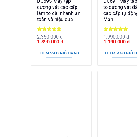
DC69S Máy tập
DC69T Máy tập
dương vật cao cấp
to dương vật đ
làm to dài nhanh an
cao cấp tự độn
toàn và hiệu quả
Man
Được xếp
Được xếp
2.350.000
₫
1.990.000
₫
Giá
hạng
5
5
Giá
Giá
hạng
5
5
Giá
1.890.000
₫
1.390.000
₫
gốc
sao
hiện
gốc
sao
hiệ
là:
tại
là:
tại
THÊM VÀO GIỎ HÀNG
THÊM VÀO GIỎ 
2.350.000 ₫.
là:
1.990.000 ₫.
là:
1.890.000 ₫.
1.3