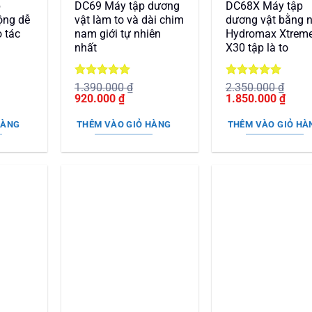
p
DC69 Máy tập dương
DC68X Máy tập
ộng dễ
vật làm to và dài chim
dương vật bằng 
 tác
nam giới tự nhiên
Hydromax Xtrem
nhất
X30 tập là to
Được xếp
Được xếp
1.390.000
₫
2.350.000
₫
Giá
hạng
5
5
Giá
Giá
hạng
5
5
Giá
920.000
₫
1.850.000
₫
n
gốc
sao
hiện
gốc
sao
hiện
là:
tại
là:
tại
HÀNG
THÊM VÀO GIỎ HÀNG
THÊM VÀO GIỎ HÀ
1.390.000 ₫.
là:
2.350.000 ₫.
là:
50.000 ₫.
920.000 ₫.
1.850