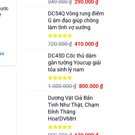
Được xếp
Giá
Giá
349.000
₫
290.000
₫
hạng
5.00
gốc
hiện
nước
5 sao
DC54Q Vòng rung điểm
e
là:
tại
G âm đạo giúp chồng
349.000 ₫.
là:
làm tình vợ sướng
290.000 ₫.
Được xếp
Giá
Giá
720.000
₫
410.000
₫
hạng
5.00
gốc
hiện
5 sao
NG
DC45D Cốc thủ dâm
là:
tại
.000 ₫.
gắn tường Youcup giải
720.000 ₫.
là:
tỏa sinh lý nam
410.000 ₫.
Được xếp
Giá
Giá
1.000.000
₫
800.000
₫
hạng
5.00
gốc
hiện
5 sao
Dương Vật Giả Bắn
là:
tại
Tinh Như Thật, Chạm
1.000.000 ₫.
là:
Đỉnh Thăng
800.000 ₫.
Hoa!DV68H
Được xếp
Giá
Giá