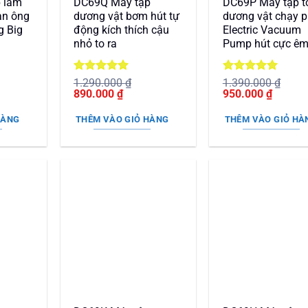
 làm
DC69Q Máy tập
DC69P Máy tập t
àn ông
dương vật bơm hút tự
dương vật chạy p
g Big
động kích thích cậu
Electric Vacuum
nhỏ to ra
Pump hút cực ê
Được xếp
Được xếp
1.290.000
₫
1.390.000
₫
Giá
hạng
5
5
Giá
Giá
hạng
5
5
Giá
890.000
₫
950.000
₫
n
gốc
sao
hiện
gốc
sao
hiện
là:
tại
là:
tại
HÀNG
THÊM VÀO GIỎ HÀNG
THÊM VÀO GIỎ HÀ
1.290.000 ₫.
là:
1.390.000 ₫.
là:
90.000 ₫.
890.000 ₫.
950.000