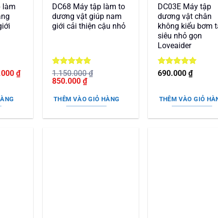
 làm
DC68 Máy tập làm to
DC03E Máy tập
âng
dương vật giúp nam
dương vật chân
iới
giới cải thiện cậu nhỏ
không kiểu bơm t
siêu nhỏ gọn
Loveaider
Giá
Được xếp
Được xếp
.000
₫
1.150.000
₫
690.000
₫
hiện
Giá
hạng
5
5
Giá
hạng
5
5
850.000
₫
tại
gốc
sao
hiện
sao
000 ₫.
là:
là:
tại
HÀNG
THÊM VÀO GIỎ HÀNG
THÊM VÀO GIỎ HÀ
540.000 ₫.
1.150.000 ₫.
là:
850.000 ₫.