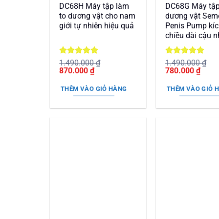
DC68H Máy tập làm
DC68G Máy tậ
to dương vật cho nam
dương vật Sem
giới tự nhiên hiệu quả
Penis Pump kíc
chiều dài cậu 
Được xếp
Được xếp
1.490.000
₫
1.490.000
₫
Giá
hạng
5
5
Giá
Giá
hạng
5
5
Giá
870.000
₫
780.000
₫
gốc
sao
hiện
gốc
sao
hiện
là:
tại
là:
tại
THÊM VÀO GIỎ HÀNG
THÊM VÀO GIỎ 
1.490.000 ₫.
là:
1.490.000 ₫.
là:
870.000 ₫.
780.0