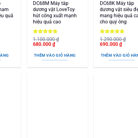
p
DC68M Máy tâp
DC68K Máy tập
 nam
dương vật LoveToy
dương vật siêu đ
ệu quả
hút công xuất mạnh
mang hiệu quả c
hiệu quả cao
cho quý ông
Được xếp
Được xếp
1.100.000
₫
1.290.000
₫
Giá
hạng
5
5
Giá
Giá
hạng
5
5
Giá
680.000
₫
690.000
₫
gốc
sao
hiện
gốc
sao
hiện
là:
tại
là:
tại
HÀNG
THÊM VÀO GIỎ HÀNG
THÊM VÀO GIỎ HÀ
1.100.000 ₫.
là:
1.290.000 ₫.
là:
00 ₫.
680.000 ₫.
690.000