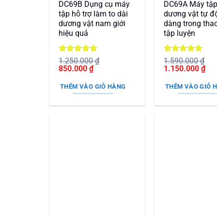
DC69B Dụng cụ máy
DC69A Máy tậ
tập hỗ trợ làm to dài
dương vật tự đ
dương vật nam giới
dàng trong thao
hiệu quả
tập luyện
Được xếp
Được xếp
1.250.000
₫
1.590.000
₫
Giá
hạng
5
5
Giá
Giá
hạng
5
5
Giá
850.000
₫
1.150.000
₫
gốc
sao
hiện
gốc
sao
hiệ
là:
tại
là:
tại
THÊM VÀO GIỎ HÀNG
THÊM VÀO GIỎ 
1.250.000 ₫.
là:
1.590.000 ₫.
là:
850.000 ₫.
1.1