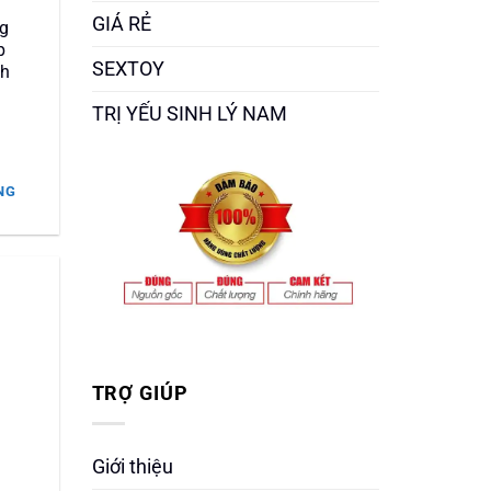
GIÁ RẺ
ng
p
SEXTOY
nh
TRỊ YẾU SINH LÝ NAM
NG
.000 ₫.
TRỢ GIÚP
Giới thiệu