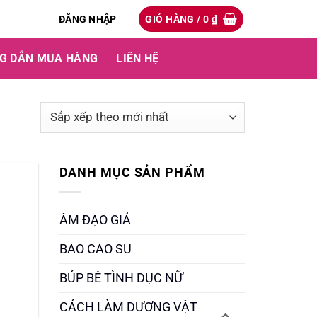
ĐĂNG NHẬP
GIỎ HÀNG /
0
₫
G DẪN MUA HÀNG
LIÊN HỆ
DANH MỤC SẢN PHẨM
ÂM ĐẠO GIẢ
BAO CAO SU
BÚP BÊ TÌNH DỤC NỮ
CÁCH LÀM DƯƠNG VẬT