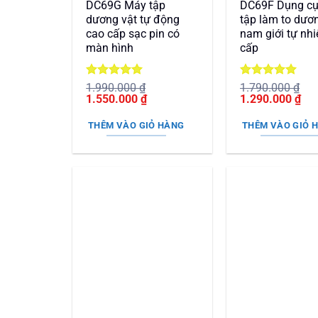
DC69G Máy tập
DC69F Dụng c
dương vật tự động
tập làm to dươ
cao cấp sạc pin có
nam giới tự nh
màn hình
cấp
Được xếp
Được xếp
1.990.000
₫
1.790.000
₫
Giá
hạng
5
5
Giá
Giá
hạng
5
5
Giá
1.550.000
₫
1.290.000
₫
gốc
sao
hiện
gốc
sao
hiệ
là:
tại
là:
tại
THÊM VÀO GIỎ HÀNG
THÊM VÀO GIỎ 
1.990.000 ₫.
là:
1.790.000 ₫.
là:
1.550.000 ₫.
1.2