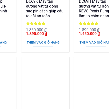
ập
DC69K Máy tập
DC69H Máy tập
le II
dương vật tự động
dương vật tự độ
 hình
sạc pin cách giúp cậu
REVO Penis Pum
to dài an toàn
làm to chim nha
Được xếp
Được xếp
1.850.000
₫
1.890.000
₫
Giá
hạng
5
5
Giá
Giá
hạng
5
5
Giá
1.390.000
₫
1.450.000
₫
gốc
sao
hiện
gốc
sao
hiện
là:
tại
là:
tại
HÀNG
THÊM VÀO GIỎ HÀNG
THÊM VÀO GIỎ HÀ
.
1.850.000 ₫.
là:
1.890.000 ₫.
là:
1.390.000 ₫.
1.450