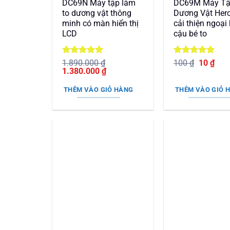
DC69N Máy tập làm
DC69M Máy T
to dương vật thông
Dương Vật Hercu
minh có màn hiển thị
cải thiện ngoại
LCD
cậu bé to
Được xếp
Được xếp
Giá
Giá
1.890.000
₫
100
₫
10
₫
Giá
hạng
5
5
Giá
hạng
5
5
gốc
hiện
1.380.000
₫
gốc
sao
hiện
sao
là:
tại
là:
tại
100 ₫.
là:
THÊM VÀO GIỎ HÀNG
THÊM VÀO GIỎ 
1.890.000 ₫.
là:
10 ₫
1.380.000 ₫.