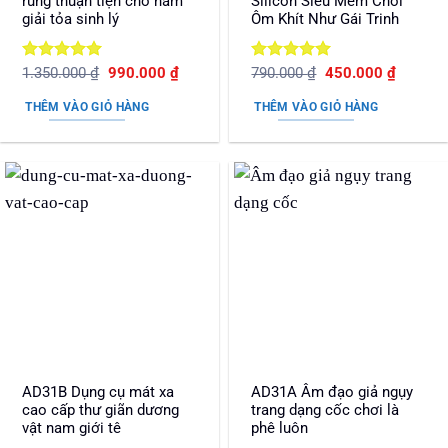
rung thuận tiện cho nam
Silicon Siêu Mềm Chơi
giải tỏa sinh lý
Ôm Khít Như Gái Trinh
Được xếp
Giá
Giá
Được xếp
Giá
Giá
1.350.000
₫
990.000
₫
790.000
₫
450.000
₫
gốc
hiện
gốc
hiện
hạng
5
5
hạng
5
5
là:
tại
là:
tại
sao
sao
THÊM VÀO GIỎ HÀNG
THÊM VÀO GIỎ HÀNG
1.350.000 ₫.
là:
790.000 ₫.
là:
990.000 ₫.
450.000
AD31B Dụng cụ mát xa
AD31A Âm đạo giả ngụy
cao cấp thư giãn dương
trang dạng cốc chơi là
vật nam giới tê
phê luôn