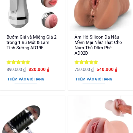
Bướm Giả và Miệng Giả 2
Âm Hộ Silicon Da Nâu
trong 1 Bú Mút & Làm
Mềm Mại Như Thật Cho
Tình Sướng AD19E
Nam Thủ Dâm Phê
AD02D
Được xếp
Giá
Giá
Được xếp
Giá
Giá
890.000
₫
820.000
₫
750.000
₫
540.000
₫
gốc
hiện
gốc
hiện
hạng
5
5
hạng
5
5
là:
tại
là:
tại
sao
sao
THÊM VÀO GIỎ HÀNG
THÊM VÀO GIỎ HÀNG
890.000 ₫.
là:
750.000 ₫.
là:
820.000 ₫.
540.000