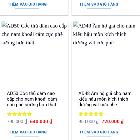
là:
tại
là:
tại
sao
sao
THÊM VÀO GIỎ HÀNG
THÊM VÀO GIỎ HÀNG
950.000 ₫.
là:
990.000 ₫.
là:
740.000 ₫.
680.000
AD50 Cốc thủ dâm cao
AD48 Âm hộ giả cho nam
cấp cho nam khoái cảm
kiểu hậu môn kích thích
cực phê sướng hơn thật
dương vật cực phê
Được xếp
Giá
Giá
Được xếp
Giá
Giá
790.000
₫
640.000
₫
950.000
₫
720.000
₫
gốc
hiện
gốc
hiện
hạng
5
5
hạng
5
5
là:
tại
là:
tại
sao
sao
THÊM VÀO GIỎ HÀNG
THÊM VÀO GIỎ HÀNG
790.000 ₫.
là:
950.000 ₫.
là:
640.000 ₫.
720.000