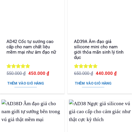
AD42 Cốc tự sướng cao
AD39A Âm đạo giả
cấp cho nam chất liệu
silicone mini cho nam
mềm mại như âm đạo nữ
giới thỏa mãn sinh lý tình
dục
Được xếp
Giá
Giá
Được xếp
Giá
Giá
550.000
₫
450.000
₫
650.000
₫
440.000
₫
gốc
hiện
gốc
hiện
hạng
5
5
hạng
5
5
là:
tại
là:
tại
sao
sao
THÊM VÀO GIỎ HÀNG
THÊM VÀO GIỎ HÀNG
550.000 ₫.
là:
650.000 ₫.
là:
450.000 ₫.
440.000