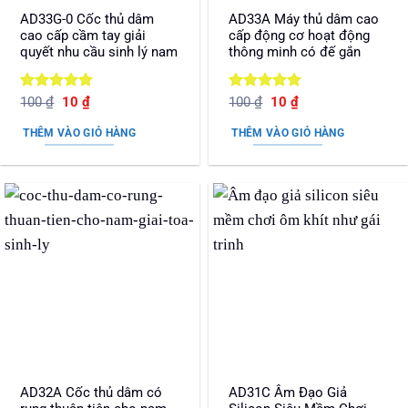
AD33G-0 Cốc thủ dâm
AD33A Máy thủ dâm cao
cao cấp cầm tay giải
cấp động cơ hoạt động
quyết nhu cầu sinh lý nam
thông minh có đế gắn
Được xếp
Giá
Giá
Được xếp
Giá
Giá
100
₫
10
₫
100
₫
10
₫
gốc
hiện
gốc
hiện
hạng
5
5
hạng
5
5
là:
tại
là:
tại
sao
sao
THÊM VÀO GIỎ HÀNG
THÊM VÀO GIỎ HÀNG
100 ₫.
là:
100 ₫.
là:
10 ₫.
10 ₫.
AD32A Cốc thủ dâm có
AD31C Âm Đạo Giả