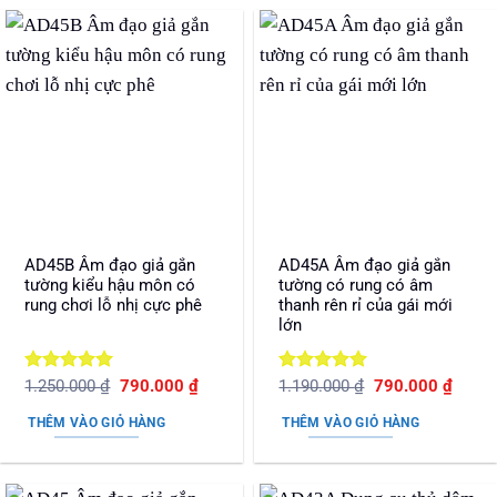
AD45B Âm đạo giả gắn
AD45A Âm đạo giả gắn
tường kiểu hậu môn có
tường có rung có âm
rung chơi lỗ nhị cực phê
thanh rên rỉ của gái mới
lớn
Được xếp
Giá
Giá
Được xếp
Giá
Giá
1.250.000
₫
790.000
₫
1.190.000
₫
790.000
₫
gốc
hiện
gốc
hiện
hạng
5
5
hạng
5
5
là:
tại
là:
tại
sao
sao
THÊM VÀO GIỎ HÀNG
THÊM VÀO GIỎ HÀNG
1.250.000 ₫.
là:
1.190.000 ₫.
là:
790.000 ₫.
790.0