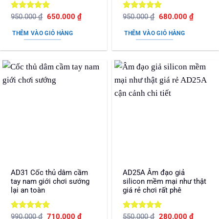
Được xếp
Giá
Giá
Được xếp
Giá
Giá
950.000
₫
650.000
₫
950.000
₫
680.000
₫
gốc
hiện
gốc
hiện
hạng
5
5
hạng
5
5
là:
tại
là:
tại
sao
sao
THÊM VÀO GIỎ HÀNG
THÊM VÀO GIỎ HÀNG
950.000 ₫.
là:
950.000 ₫.
là:
650.000 ₫.
680.000
AD31 Cốc thủ dâm cầm
AD25A Âm đạo giả
tay nam giới chơi sướng
silicon mềm mại như thật
lại an toàn
giá rẻ chơi rất phê
Được xếp
Giá
Giá
Được xếp
Giá
Giá
990.000
₫
710.000
₫
550.000
₫
280.000
₫