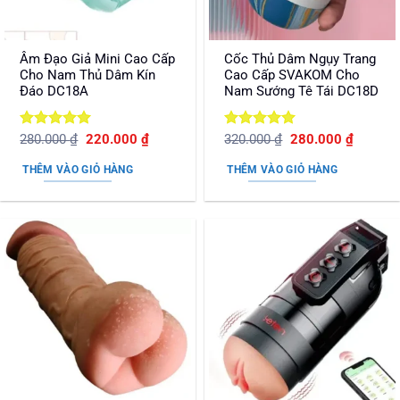
Âm Đạo Giả Mini Cao Cấp
Cốc Thủ Dâm Ngụy Trang
Cho Nam Thủ Dâm Kín
Cao Cấp SVAKOM Cho
Đáo DC18A
Nam Sướng Tê Tái DC18D
Được xếp
Giá
Giá
Được xếp
Giá
Giá
280.000
₫
220.000
₫
320.000
₫
280.000
₫
gốc
hiện
gốc
hiện
hạng
5
5
hạng
5
5
là:
tại
là:
tại
sao
sao
THÊM VÀO GIỎ HÀNG
THÊM VÀO GIỎ HÀNG
280.000 ₫.
là:
320.000 ₫.
là:
220.000 ₫.
280.000