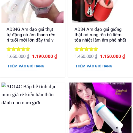
AD34G Âm đạo giả thụt
AD34 Âm đạo giả giống
tự động có âm thanh rên
thật có rung rên bú liếm
rỉ tuổi mới lớn đầy thú vị
tỏa nhiệt làm ấm phê nhất
Được xếp
Giá
Giá
Được xếp
Giá
Giá
1.650.000
₫
1.190.000
₫
1.450.000
₫
1.150.000
₫
gốc
hiện
gốc
hiện
hạng
5
5
hạng
5
5
là:
tại
là:
tại
sao
sao
THÊM VÀO GIỎ HÀNG
THÊM VÀO GIỎ HÀNG
1.650.000 ₫.
là:
1.450.000 ₫.
là:
1.190.000 ₫.
1.15