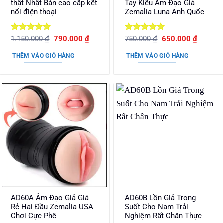
thật Nhật Bản cao cấp kết
Tay Kiểu Âm Đạo Giả
nối điện thoại
Zemalia Luna Anh Quốc
Được xếp
Giá
Giá
Được xếp
Giá
Giá
1.150.000
₫
790.000
₫
750.000
₫
650.000
₫
gốc
hiện
gốc
hiện
hạng
5
5
hạng
5
5
là:
tại
là:
tại
sao
sao
THÊM VÀO GIỎ HÀNG
THÊM VÀO GIỎ HÀNG
1.150.000 ₫.
là:
750.000 ₫.
là:
790.000 ₫.
650.000
AD60A Âm Đạo Giả Giá
AD60B Lồn Giả Trong
Rẻ Hai Đầu Zemalia USA
Suốt Cho Nam Trải
Chơi Cực Phê
Nghiệm Rất Chân Thực