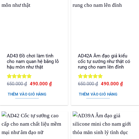
AD43 Đồ chơi làm tình
AD42A Âm đạo giả kiểu
cho nam quan hệ bằng lỗ
cốc tự sướng như thật có
hậu môn như thật
rung cho nam lên đỉnh
Được xếp
Giá
Giá
Được xếp
Giá
Giá
650.000
₫
490.000
₫
650.000
₫
490.000
₫
gốc
hiện
gốc
hiện
hạng
5
5
hạng
5
5
là:
tại
là:
tại
sao
sao
THÊM VÀO GIỎ HÀNG
THÊM VÀO GIỎ HÀNG
650.000 ₫.
là:
650.000 ₫.
là:
490.000 ₫.
490.000