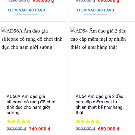
Giá
Giá
Giá
Giá
1.290.000
₫
930.000
₫
990.000
₫
690.000
₫
gốc
hiện
gốc
hiện
hạng
5
5
hạng
5
5
là:
tại
là:
tại
sao
sao
THÊM VÀO GIỎ HÀNG
THÊM VÀO GIỎ HÀNG
1.290.000 ₫.
là:
990.000 ₫.
là:
930.000 ₫.
690.000
AD56A Âm đạo giả
AD54 Âm đạo giả 2 đầu
silicone có rung đồ chơi
cao cấp mềm mại tự
tình dục cho nam giới
nhiên thiết kế như hàng
sướng
thật
Được xếp
Giá
Giá
Được xếp
Giá
Giá
950.000
₫
740.000
₫
990.000
₫
680.000
₫
gốc
hiện
gốc
hiện
hạng
5
5
hạng
5
5