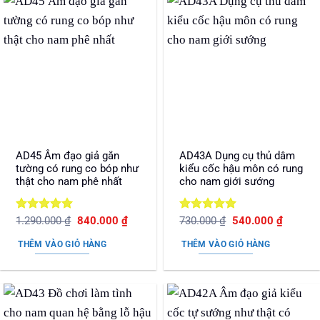
AD45 Âm đạo giả gắn
AD43A Dụng cụ thủ dâm
tường có rung co bóp như
kiểu cốc hậu môn có rung
thật cho nam phê nhất
cho nam giới sướng
Được xếp
Giá
Giá
Được xếp
Giá
Giá
1.290.000
₫
840.000
₫
730.000
₫
540.000
₫
gốc
hiện
gốc
hiện
hạng
5
5
hạng
5
5
là:
tại
là:
tại
sao
sao
THÊM VÀO GIỎ HÀNG
THÊM VÀO GIỎ HÀNG
1.290.000 ₫.
là:
730.000 ₫.
là:
840.000 ₫.
540.000