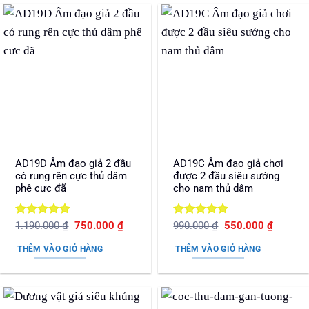
AD19D Âm đạo giả 2 đầu
AD19C Âm đạo giả chơi
có rung rên cực thủ dâm
được 2 đầu siêu sướng
phê cưc đã
cho nam thủ dâm
Được xếp
Giá
Giá
Được xếp
Giá
Giá
1.190.000
₫
750.000
₫
990.000
₫
550.000
₫
gốc
hiện
gốc
hiện
hạng
5
5
hạng
5
5
là:
tại
là:
tại
sao
sao
THÊM VÀO GIỎ HÀNG
THÊM VÀO GIỎ HÀNG
1.190.000 ₫.
là:
990.000 ₫.
là:
750.000 ₫.
550.000