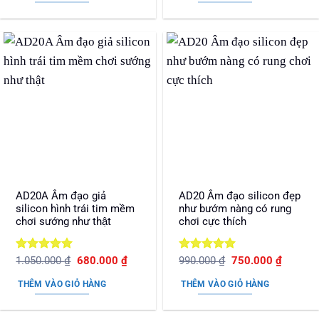
280.000 ₫.
1.22
AD20A Âm đạo giả
AD20 Âm đạo silicon đẹp
silicon hình trái tim mềm
như bướm nàng có rung
chơi sướng như thật
chơi cực thích
Được xếp
Giá
Giá
Được xếp
Giá
Giá
1.050.000
₫
680.000
₫
990.000
₫
750.000
₫
gốc
hiện
gốc
hiện
hạng
5
5
hạng
5
5
là:
tại
là:
tại
sao
sao
THÊM VÀO GIỎ HÀNG
THÊM VÀO GIỎ HÀNG
1.050.000 ₫.
là:
990.000 ₫.
là:
680.000 ₫.
750.000