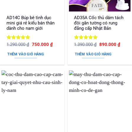
AD14C Búp bê tình dục
AD35A Cốc thủ dâm tách
mini giá rẻ kiểu bán thân
đôi gắn tường có rung
dành cho nam giới
đẳng cấp Nhật Bản
Được xếp
Giá
Giá
Được xếp
Giá
Giá
1.290.000
₫
750.000
₫
1.390.000
₫
890.000
₫
gốc
hiện
gốc
hiện
hạng
5
5
hạng
5
5
là:
tại
là:
tại
sao
sao
THÊM VÀO GIỎ HÀNG
THÊM VÀO GIỎ HÀNG
1.290.000 ₫.
là:
1.390.000 ₫.
là:
750.000 ₫.
890.0