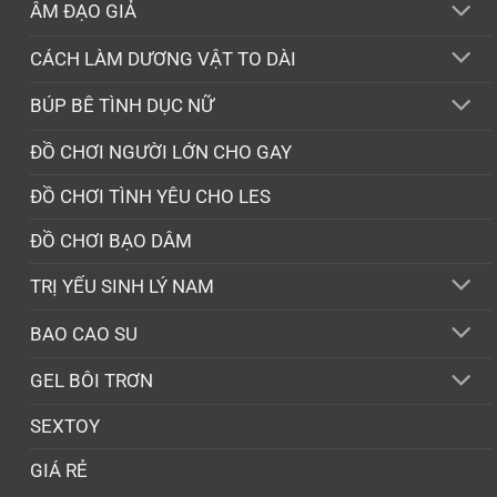
ÂM ĐẠO GIẢ
CÁCH LÀM DƯƠNG VẬT TO DÀI
BÚP BÊ TÌNH DỤC NỮ
ĐỒ CHƠI NGƯỜI LỚN CHO GAY
ĐỒ CHƠI TÌNH YÊU CHO LES
ĐỒ CHƠI BẠO DÂM
TRỊ YẾU SINH LÝ NAM
BAO CAO SU
GEL BÔI TRƠN
SEXTOY
GIÁ RẺ