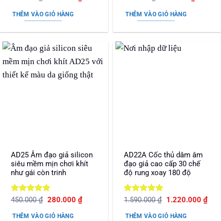
gốc
hiện
gốc
hiện
hạng
5
5
hạng
5
5
là:
tại
là:
tại
sao
sao
THÊM VÀO GIỎ HÀNG
THÊM VÀO GIỎ HÀNG
990.000 ₫.
là:
550.000 ₫.
là:
710.000 ₫.
280.000
AD25 Âm đạo giả silicon
AD22A Cốc thủ dâm âm
siêu mềm mịn chơi khít
đạo giả cao cấp 30 chế
như gái còn trinh
độ rung xoay 180 độ
Được xếp
Giá
Giá
Được xếp
Giá
Giá
450.000
₫
280.000
₫
1.590.000
₫
1.220.000
₫
gốc
hiện
gốc
hiện
hạng
5
5
hạng
5
5
là:
tại
là:
tại
sao
sao
THÊM VÀO GIỎ HÀNG
THÊM VÀO GIỎ HÀNG
450.000 ₫.
là:
1.590.000 ₫.
là: