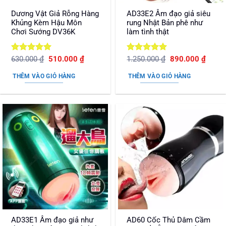
Dương Vật Giả Rỗng Hàng
AD33E2 Âm đạo giả siêu
Khủng Kèm Hậu Môn
rung Nhật Bản phê như
Chơi Sướng DV36K
làm tình thật
Được xếp
Giá
Giá
Được xếp
Giá
Giá
630.000
₫
510.000
₫
1.250.000
₫
890.000
₫
gốc
hiện
gốc
hiện
hạng
5
5
hạng
5
5
là:
tại
là:
tại
sao
sao
THÊM VÀO GIỎ HÀNG
THÊM VÀO GIỎ HÀNG
630.000 ₫.
là:
1.250.000 ₫.
là:
510.000 ₫.
890.0
AD33E1 Âm đạo giả như
AD60 Cốc Thủ Dâm Cầm