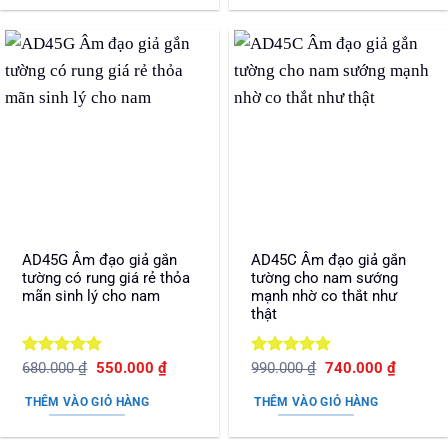
AD45G Âm đạo giả gắn
AD45C Âm đạo giả gắn
tường có rung giá rẻ thỏa
tường cho nam sướng
mãn sinh lý cho nam
mạnh nhờ co thắt như
thật
Được xếp
Giá
Giá
Được xếp
Giá
Giá
680.000
₫
550.000
₫
990.000
₫
740.000
₫
gốc
hiện
gốc
hiện
hạng
5
5
hạng
5
5
là:
tại
là:
tại
sao
sao
THÊM VÀO GIỎ HÀNG
THÊM VÀO GIỎ HÀNG
680.000 ₫.
là:
990.000 ₫.
là:
550.000 ₫.
740.000