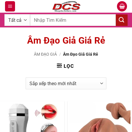
Bỏ
qua
Tìm
nội
kiếm:
dung
Âm Đạo Giả Giá Rẻ
ÂM ĐẠO GIẢ
/
Âm Đạo Giả Giá Rẻ
LỌC