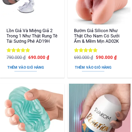
Lồn Giả Và Miệng Giả 2
Bướm Giả Silicon Như
Trong 1 Như Thật Rung Tê
Thật Cho Nam Có Sưởi
Tái Sướng Phê AD19H
Ấm & Mềm Mịn AD02K
Được xếp
Giá
Giá
Được xếp
Giá
Giá
790.000
₫
690.000
₫
690.000
₫
590.000
₫
gốc
hiện
gốc
hiện
hạng
5
5
hạng
5
5
là:
tại
là:
tại
sao
sao
THÊM VÀO GIỎ HÀNG
THÊM VÀO GIỎ HÀNG
790.000 ₫.
là:
690.000 ₫.
là:
690.000 ₫.
590.000