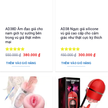
AD38D Âm đạo giả cho
AD38 Ngực giả silicone
nam giới tự sướng bên
vú giả cao cấp cho cảm
trong vú giả thật mềm
giác như thật cực kỳ thích
mại
Được xếp
Giá
Giá
Được xếp
Giá
Giá
550.000
₫
380.000
₫
450.000
₫
300.000
₫
gốc
hiện
gốc
hiện
hạng
5
5
hạng
5
5
là:
tại
là:
tại
sao
sao
THÊM VÀO GIỎ HÀNG
THÊM VÀO GIỎ HÀNG
550.000 ₫.
là:
450.000 ₫.
là:
380.000 ₫.
300.000