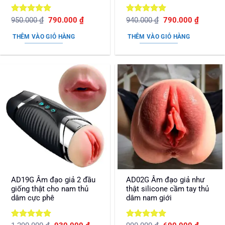
Được xếp
Giá
Giá
Được xếp
Giá
Giá
950.000
₫
790.000
₫
940.000
₫
790.000
₫
gốc
hiện
gốc
hiện
hạng
5
5
hạng
5
5
là:
tại
là:
tại
sao
sao
THÊM VÀO GIỎ HÀNG
THÊM VÀO GIỎ HÀNG
950.000 ₫.
là:
940.000 ₫.
là:
790.000 ₫.
790.000
AD19G Âm đạo giả 2 đầu
AD02G Âm đạo giả như
giống thật cho nam thủ
thật silicone cầm tay thủ
dâm cực phê
dâm nam giới
Được xếp
Được xếp