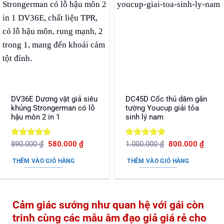
DV36E Dương vật giả siêu
DC45D Cốc thủ dâm gắn
khủng Strongerman có lỗ
tường Youcup giải tỏa
hậu môn 2 in 1
sinh lý nam
Được xếp
Giá
Giá
Được xếp
Giá
Giá
890.000
₫
580.000
₫
1.000.000
₫
800.000
₫
gốc
hiện
gốc
hiện
hạng
5
5
hạng
5
5
là:
tại
là:
tại
sao
sao
THÊM VÀO GIỎ HÀNG
THÊM VÀO GIỎ HÀNG
890.000 ₫.
là:
1.000.000 ₫.
là:
580.000 ₫.
800.0
Cảm giác sướng như quan hệ với gái còn
trinh cùng các mẫu âm đạo giả giá rẻ cho