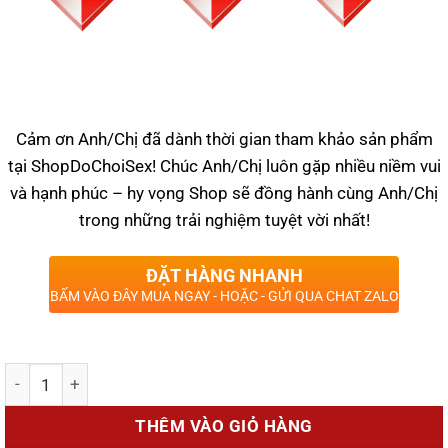
Cảm ơn Anh/Chị đã dành thời gian tham khảo sản phẩm
tại ShopDoChoiSex! Chúc Anh/Chị luôn gặp nhiều niềm vui
và hạnh phúc – hy vọng Shop sẽ đồng hành cùng Anh/Chị
trong những trải nghiệm tuyệt vời nhất!
ĐẶT HÀNG NHANH
BẤM VÀO ĐÂY MUA NGAY - HOẶC - GỬI QUA CHAT ZALO
Số lượng
THÊM VÀO GIỎ HÀNG