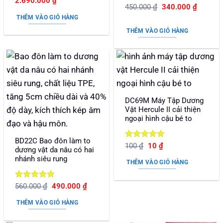
Giá
Giá
2.690.000
₫
hạng
5
5
Được xếp
Giá
Giá
gốc
hiện
450.000
₫
340.000
₫
sao
gốc
hiện
là:
tại
hạng
5
5
THÊM VÀO GIỎ HÀNG
là:
tại
3.590.000 ₫.
là:
sao
450.000 ₫.
là:
2.690.000 ₫.
THÊM VÀO GIỎ HÀNG
340.000
DC69M Máy Tập Dương
Vật Hercule II cải thiện
ngoại hình cậu bé to
BD22C Bao đôn làm to
Được xếp
Giá
Giá
100
₫
10
₫
dương vật da nâu có hai
gốc
hiện
hạng
5
5
nhánh siêu rung
là:
tại
sao
THÊM VÀO GIỎ HÀNG
100 ₫.
là:
10 ₫.
Được xếp
Giá
Giá
560.000
₫
490.000
₫
gốc
hiện
hạng
5
5
là:
tại
sao
THÊM VÀO GIỎ HÀNG
560.000 ₫.
là:
490.000 ₫.