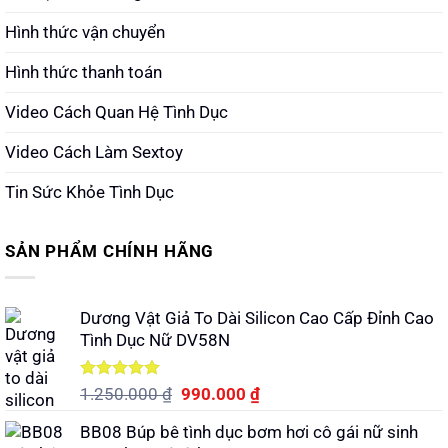
Hình thức vận chuyển
Hình thức thanh toán
Video Cách Quan Hệ Tình Dục
Video Cách Làm Sextoy
Tin Sức Khỏe Tình Dục
SẢN PHẨM CHÍNH HÃNG
Dương Vật Giả To Dài Silicon Cao Cấp Đỉnh Cao
Tình Dục Nữ DV58N
Được xếp
Giá
Giá
1.250.000
₫
990.000
₫
hạng
5.00
gốc
hiện
5 sao
BB08 Búp bê tình dục bơm hơi cô gái nữ sinh
là:
tại