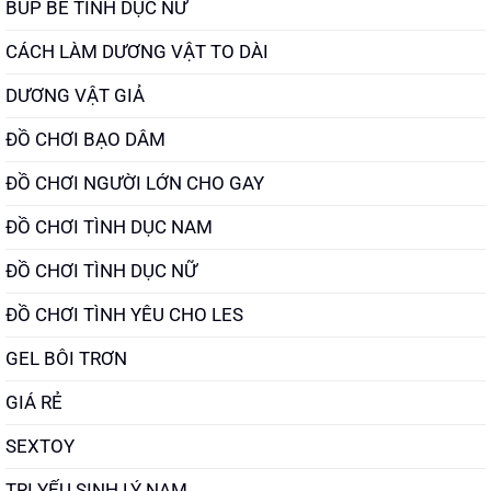
BÚP BÊ TÌNH DỤC NỮ
CÁCH LÀM DƯƠNG VẬT TO DÀI
DƯƠNG VẬT GIẢ
ĐỒ CHƠI BẠO DÂM
ĐỒ CHƠI NGƯỜI LỚN CHO GAY
ĐỒ CHƠI TÌNH DỤC NAM
ĐỒ CHƠI TÌNH DỤC NỮ
ĐỒ CHƠI TÌNH YÊU CHO LES
GEL BÔI TRƠN
GIÁ RẺ
SEXTOY
TRỊ YẾU SINH LÝ NAM