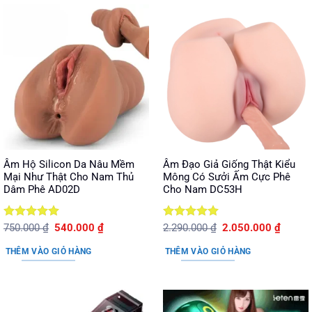
Âm Hộ Silicon Da Nâu Mềm
Âm Đạo Giả Giống Thật Kiểu
Mại Như Thật Cho Nam Thủ
Mông Có Sưởi Ấm Cực Phê
Dâm Phê AD02D
Cho Nam DC53H
Được xếp
Giá
Giá
Được xếp
Giá
Giá
750.000
₫
540.000
₫
2.290.000
₫
2.050.000
₫
gốc
hiện
gốc
hiện
hạng
5
5
hạng
5
5
là:
tại
là:
tại
sao
sao
THÊM VÀO GIỎ HÀNG
THÊM VÀO GIỎ HÀNG
750.000 ₫.
là:
2.290.000 ₫.
là:
540.000 ₫.
2.050.