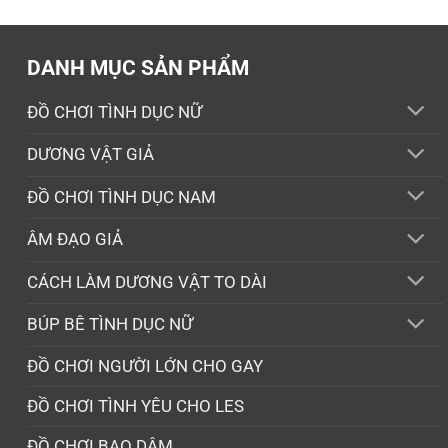
1.490.000 ₫.
là:
1.150.000 ₫.
DANH MỤC SẢN PHẨM
ĐỒ CHƠI TÌNH DỤC NỮ
DƯƠNG VẬT GIẢ
ĐỒ CHƠI TÌNH DỤC NAM
ÂM ĐẠO GIẢ
CÁCH LÀM DƯƠNG VẬT TO DÀI
BÚP BÊ TÌNH DỤC NỮ
ĐỒ CHƠI NGƯỜI LỚN CHO GAY
ĐỒ CHƠI TÌNH YÊU CHO LES
ĐỒ CHƠI BẠO DÂM