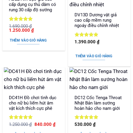
cấp dụng cụ thủ dâm có
rung 30 cấp độ sướng
DV13D Dương vật giả
cao cấp mềm rung
ngoáy điều chỉnh nhiệt
Được xếp
1.690.000
₫
Giá
Giá
1.250.000
₫
hạng
5
5
gốc
hiện
sao
là:
tại
THÊM VÀO GIỎ HÀNG
Được xếp
1.390.000
₫
1.690.000 ₫.
là:
hạng
5
5
1.250.000 ₫.
sao
THÊM VÀO GIỎ HÀNG
DC41H Đồ chơi tình dục
DC12 Cốc Tenga Throat
cho nữ bú liếm hút âm
Nhật Bản làm sướng
vật kích thích cực phê
hoàn hảo cho nam giới
Được xếp
Giá
Giá
Được xếp
1.250.000
₫
840.000
₫
530.000
₫
gốc
hiện
hạng
5
5
hạng
5
5
là:
tại