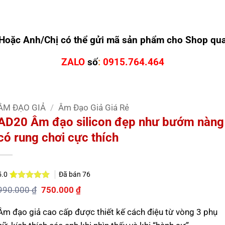
Hoặc Anh/Chị có thể gửi mã sản phẩm cho Shop qu
ZALO
số
:
0915.764.464
ÂM ĐẠO GIẢ
/
Âm Đạo Giả Giá Rẻ
AD20 Âm đạo silicon đẹp như bướm nàng
có rung chơi cực thích
Đã bán
76
5.0
5.0
2
trên 5
Giá
Giá
990.000
₫
750.000
₫
dựa trên
gốc
hiện
đánh giá
là:
tại
Âm đạo giả cao cấp được thiết kế cách điệu từ vòng 3 phụ
990.000 ₫.
là:
750.000 ₫.