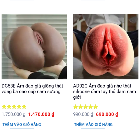
590.000 ₫.
5.790.
DC53E Âm đạo giả giống thật
AD02G Âm đạo giả như thật
vòng ba cao cấp nam sướng
silicone cầm tay thủ dâm nam
giới
Được xếp
Giá
Giá
Được xếp
Giá
Giá
1.750.000
₫
1.470.000
₫
990.000
₫
690.000
₫
gốc
hiện
gốc
hiện
hạng
5
5
hạng
5
5
là:
tại
là:
tại
sao
sao
THÊM VÀO GIỎ HÀNG
THÊM VÀO GIỎ HÀNG
1.750.000 ₫.
là:
990.000 ₫.
là:
1.470.000 ₫.
690.000 ₫.