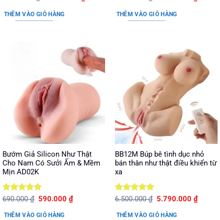
gốc
hiện
gốc
hiện
hạng
5
5
hạng
5
5
là:
tại
là:
tại
sao
sao
THÊM VÀO GIỎ HÀNG
THÊM VÀO GIỎ HÀNG
3.150.000 ₫.
là:
2.650.000 ₫.
là:
2.650.000 ₫.
1.790.
Bướm Giả Silicon Như Thật
BB12M Búp bê tình dục nhỏ
Cho Nam Có Sưởi Ấm & Mềm
bán thân như thật điều khiển từ
Mịn AD02K
xa
Được xếp
Giá
Giá
Được xếp
Giá
Giá
690.000
₫
590.000
₫
6.500.000
₫
5.790.000
₫
gốc
hiện
gốc
hiện
hạng
5
5
hạng
5
5
là:
tại
là:
tại
sao
sao
THÊM VÀO GIỎ HÀNG
THÊM VÀO GIỎ HÀNG
690.000 ₫.
là:
6.500.000 ₫.
là: