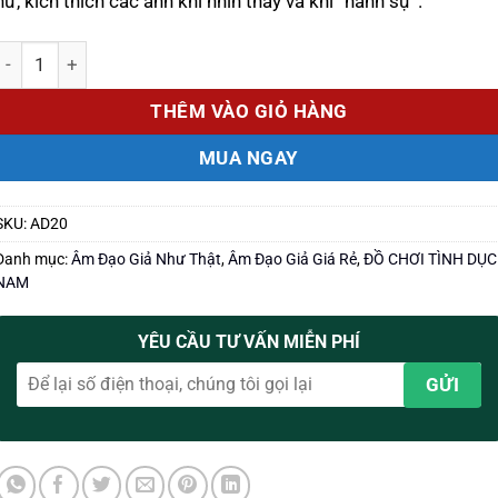
nữ, kích thích các anh khi nhìn thấy và khi “hành sự”.
Số lượng
THÊM VÀO GIỎ HÀNG
MUA NGAY
SKU:
AD20
Danh mục:
Âm Đạo Giả Như Thật
,
Âm Đạo Giả Giá Rẻ
,
ĐỒ CHƠI TÌNH DỤC
NAM
YÊU CẦU TƯ VẤN MIỄN PHÍ