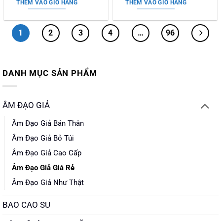
sao
sao
THÊM VÀO GIỎ HÀNG
THÊM VÀO GIỎ HÀNG
1.250.000 ₫.
là:
840.000 ₫.
1
2
3
4
…
96
DANH MỤC SẢN PHẨM
ÂM ĐẠO GIẢ
Âm Đạo Giả Bán Thân
Âm Đạo Giả Bỏ Túi
Âm Đạo Giả Cao Cấp
Âm Đạo Giả Giá Rẻ
Âm Đạo Giả Như Thật
BAO CAO SU