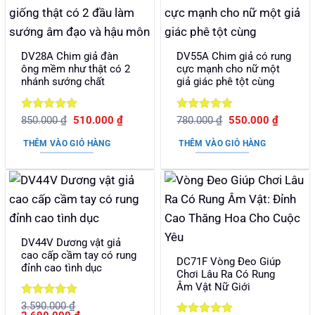
DV28A Chim giả đàn
DV55A Chim giả có rung
ông mềm như thật có 2
cực mạnh cho nữ một
nhánh sướng chất
giả giác phê tột cùng
Được xếp
Giá
Giá
Được xếp
Giá
Giá
850.000
₫
510.000
₫
780.000
₫
550.000
₫
gốc
hiện
gốc
hiện
hạng
5
5
hạng
5
5
là:
tại
là:
tại
sao
sao
THÊM VÀO GIỎ HÀNG
THÊM VÀO GIỎ HÀNG
850.000 ₫.
là:
780.000 ₫.
là:
510.000 ₫.
550.000
DV44V Dương vật giả
cao cấp cầm tay có rung
DC71F Vòng Đeo Giúp
đỉnh cao tình dục
Chơi Lâu Ra Có Rung
Âm Vật Nữ Giới
Được xếp
3.590.000
₫