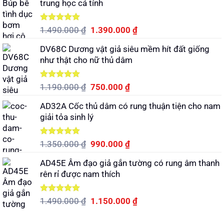
trung học cá tính
1.250.000 ₫.
là:
990.000 ₫.
Được xếp
Giá
Giá
1.490.000
₫
1.390.000
₫
hạng
5.00
gốc
hiện
5 sao
DV68C Dương vật giả siêu mềm hít đất giống
là:
tại
như thật cho nữ thủ dâm
1.490.000 ₫.
là:
1.390.000 ₫.
Được xếp
Giá
Giá
1.190.000
₫
750.000
₫
hạng
5.00
gốc
hiện
5 sao
AD32A Cốc thủ dâm có rung thuận tiện cho nam
là:
tại
giải tỏa sinh lý
1.190.000 ₫.
là:
750.000 ₫.
Được xếp
Giá
Giá
1.350.000
₫
990.000
₫
hạng
5.00
gốc
hiện
5 sao
AD45E Âm đạo giả gắn tường có rung âm thanh
là:
tại
rên rỉ được nam thích
1.350.000 ₫.
là:
990.000 ₫.
Được xếp
Giá
Giá
1.490.000
₫
1.150.000
₫
hạng
5.00
gốc
hiện
5 sao
là:
tại