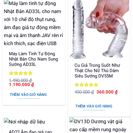
Máy Làm Tình Tự Động
Nhật Bản Cho Nam Sung
Sướng AD33L
Cu Giả Trong Suốt Như
Thật Cho Nữ Thủ Dâm
Siêu Sướng DV55M
Được xếp
1.490.000
₫
Giá
Giá
1.190.000
₫
hạng
5
5
gốc
hiện
sao
Được xếp
Giá
Giá
450.000
₫
360.000
₫
là:
tại
THÊM VÀO GIỎ HÀNG
gốc
hiện
hạng
5
5
1.490.000 ₫.
là:
là:
tại
1.190.000 ₫.
sao
450.000 ₫.
là:
THÊM VÀO GIỎ HÀNG
360.000
AD22 Âm đạo giả cao