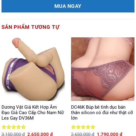
MUA NGAY
SẢN PHẨM TƯƠNG TỰ
Dương Vật Giả Kết Hợp Âm
DC46K Búp bê tình dục bán
Đạo Giả Cao Cấp Cho Nam Nữ
thân silicon có đùi như thật cỡ
Les Gay DV36M
lớn
Được xếp
Giá
Giá
Được xếp
Giá
Giá
3.150.000
₫
2.650.000
₫
2.650.000
₫
1.790.000
₫