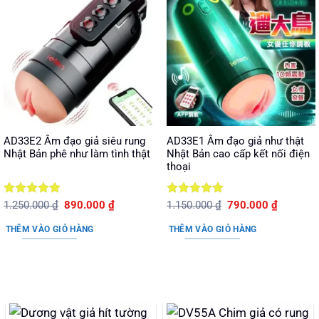
AD33E2 Âm đạo giả siêu rung
AD33E1 Âm đạo giả như thật
Nhật Bản phê như làm tình thật
Nhật Bản cao cấp kết nối điện
thoại
Được xếp
Giá
Giá
Được xếp
Giá
Giá
1.250.000
₫
890.000
₫
1.150.000
₫
790.000
₫
gốc
hiện
gốc
hiện
hạng
5
5
hạng
5
5
là:
tại
là:
tại
sao
sao
THÊM VÀO GIỎ HÀNG
THÊM VÀO GIỎ HÀNG
1.250.000 ₫.
là:
1.150.000 ₫.
là:
890.000 ₫.
790.000 