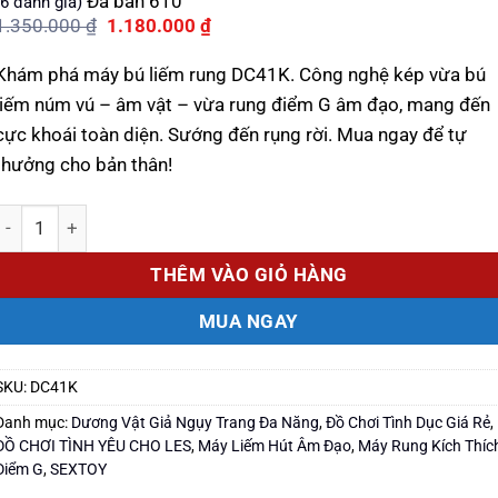
Đã bán
610
6
đánh giá)
dựa trên
Giá
Giá
1.350.000
₫
1.180.000
₫
đánh giá
gốc
hiện
là:
tại
Khám phá máy bú liếm rung DC41K. Công nghệ kép vừa bú
1.350.000 ₫.
là:
1.180.000 ₫.
liếm núm vú – âm vật – vừa rung điểm G âm đạo, mang đến
cực khoái toàn diện. Sướng đến rụng rời. Mua ngay để tự
thưởng cho bản thân!
Số lượng
THÊM VÀO GIỎ HÀNG
MUA NGAY
SKU:
DC41K
Danh mục:
Dương Vật Giả Ngụy Trang Đa Năng
,
Đồ Chơi Tình Dục Giá Rẻ
,
ĐỒ CHƠI TÌNH YÊU CHO LES
,
Máy Liếm Hút Âm Đạo
,
Máy Rung Kích Thíc
Điểm G
,
SEXTOY