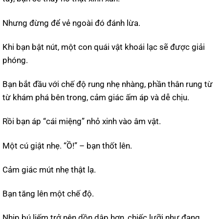
Nhưng đừng để vẻ ngoài đó đánh lừa.
Khi bạn bật nút, một con quái vật khoái lạc sẽ được giải
phóng.
Bạn bắt đầu với chế độ rung nhẹ nhàng, phần thân rung từ
từ khám phá bên trong, cảm giác ấm áp và dễ chịu.
Rồi bạn áp “cái miệng” nhỏ xinh vào âm vật.
Một cú giật nhẹ. “Ồ!” – bạn thốt lên.
Cảm giác mút nhẹ thật lạ.
Bạn tăng lên một chế độ.
Nhịp bú liếm trở nên dồn dập hơn, chiếc lưỡi như đang