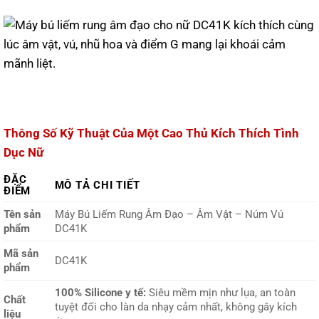
Thông Số Kỹ Thuật Của Một Cao Thủ Kích Thích Tình
Dục Nữ
ĐẶC
MÔ TẢ CHI TIẾT
ĐIỂM
Tên sản
Máy Bú Liếm Rung Âm Đạo – Âm Vật – Núm Vú
phẩm
DC41K
Mã sản
DC41K
phẩm
100% Silicone y tế:
Siêu mềm mịn như lụa, an toàn
Chất
tuyệt đối cho làn da nhạy cảm nhất, không gây kích
liệu