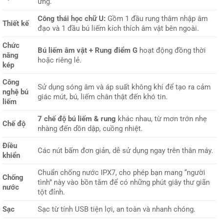
ứng.
Công thái học chữ U:
Gồm 1 đầu rung thâm nhập âm
Thiết kế
đạo và 1 đầu bú liếm kích thích âm vật bên ngoài.
Chức
Bú liếm âm vật + Rung điểm G
hoạt động đồng thời
năng
hoặc riêng lẻ.
kép
Công
Sử dụng sóng âm và áp suất không khí để tạo ra cảm
nghệ bú
giác mút, bú, liếm chân thật đến khó tin.
liếm
7 chế độ bú liếm & rung
khác nhau, từ mơn trớn nhẹ
Chế độ
nhàng đến dồn dập, cuồng nhiệt.
Điều
Các nút bấm đơn giản, dễ sử dụng ngay trên thân máy.
khiển
Chuẩn chống nước IPX7, cho phép bạn mang “người
Chống
tình” này vào bồn tắm để có những phút giây thư giãn
nước
tột đỉnh.
Sạc
Sạc từ tính USB tiện lợi, an toàn và nhanh chóng.