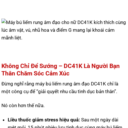
Không Chỉ Để Sướng – DC41K Là Người Bạn
Thân Chăm Sóc Cảm Xúc
Đừng nghĩ rằng máy bú liếm rung âm đạo DC41K chỉ là
một công cụ để “giải quyết nhu cầu tình dục bản thân”.
Nó còn hơn thế nữa.
Liều thuốc giảm stress hiệu quả:
Sau một ngày dài
mệt mỏi, 15 phút phiêu lưu tình dục cùng máy bú liếm