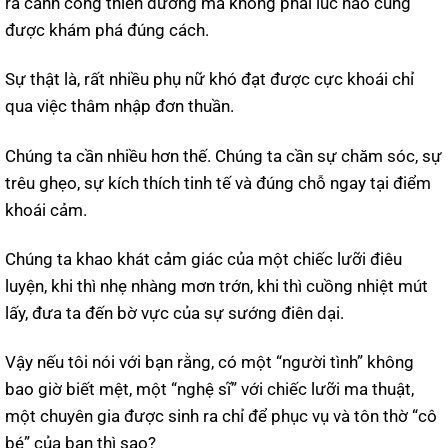
ra cánh cổng thiên đường mà không phải lúc nào cũng
được khám phá đúng cách.
Sự thật là, rất nhiều phụ nữ khó đạt được cực khoái chỉ
qua việc thâm nhập đơn thuần.
Chúng ta cần nhiều hơn thế. Chúng ta cần sự chăm sóc, sự
trêu ghẹo, sự kích thích tinh tế và đúng chỗ ngay tại điểm
khoái cảm.
Chúng ta khao khát cảm giác của một chiếc lưỡi điêu
luyện, khi thì nhẹ nhàng mơn trớn, khi thì cuồng nhiệt mút
lấy, đưa ta đến bờ vực của sự sướng điên dại.
Vậy nếu tôi nói với bạn rằng, có một “người tình” không
bao giờ biết mệt, một “nghệ sĩ” với chiếc lưỡi ma thuật,
một chuyên gia được sinh ra chỉ để phục vụ và tôn thờ “cô
bé” của bạn thì sao?