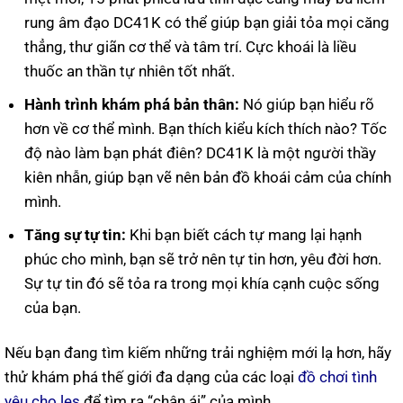
rung âm đạo DC41K có thể giúp bạn giải tỏa mọi căng
thẳng, thư giãn cơ thể và tâm trí. Cực khoái là liều
thuốc an thần tự nhiên tốt nhất.
Hành trình khám phá bản thân:
Nó giúp bạn hiểu rõ
hơn về cơ thể mình. Bạn thích kiểu kích thích nào? Tốc
độ nào làm bạn phát điên? DC41K là một người thầy
kiên nhẫn, giúp bạn vẽ nên bản đồ khoái cảm của chính
mình.
Tăng sự tự tin:
Khi bạn biết cách tự mang lại hạnh
phúc cho mình, bạn sẽ trở nên tự tin hơn, yêu đời hơn.
Sự tự tin đó sẽ tỏa ra trong mọi khía cạnh cuộc sống
của bạn.
Nếu bạn đang tìm kiếm những trải nghiệm mới lạ hơn, hãy
thử khám phá thế giới đa dạng của các loại
đồ chơi tình
yêu cho les
để tìm ra “chân ái” của mình.