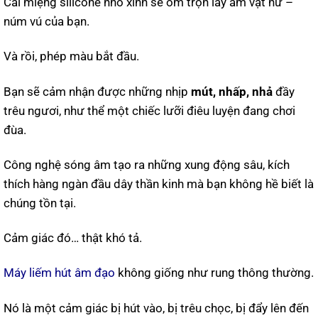
Cái miệng silicone nhỏ xinh sẽ ôm trọn lấy âm vật nữ –
núm vú của bạn.
Và rồi, phép màu bắt đầu.
Bạn sẽ cảm nhận được những nhịp
mút, nhấp, nhả
đầy
trêu ngươi, như thể một chiếc lưỡi điêu luyện đang chơi
đùa.
Công nghệ sóng âm tạo ra những xung động sâu, kích
thích hàng ngàn đầu dây thần kinh mà bạn không hề biết là
chúng tồn tại.
Cảm giác đó… thật khó tả.
Máy liếm hút âm đạo
không giống như rung thông thường.
Nó là một cảm giác bị hút vào, bị trêu chọc, bị đẩy lên đến