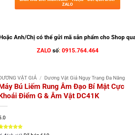
ZALO
Hoặc Anh/Chị có thể gửi mã sản phẩm cho Shop qu
ZALO
số
:
0915.764.464
DƯƠNG VẬT GIẢ
/
Dương Vật Giả Ngụy Trang Đa Năng
Máy Bú Liếm Rung Âm Đạo Bí Mật Cực
Khoái Điểm G & Âm Vật DC41K
5.0
5.0
6
trên 5