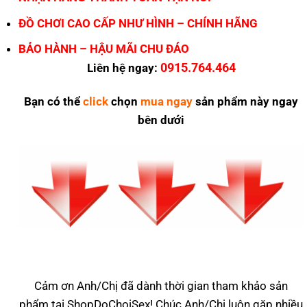
ĐỒ CHƠI CAO CẤP NHƯ HÌNH – CHÍNH HÃNG
BẢO HÀNH – HẬU MÃI CHU ĐÁO
0915.764.464
Liên hệ ngay:
Bạn có thể
click
chọn
mua ngay
sản phẩm này ngay
bên dưới
Cảm ơn Anh/Chị đã dành thời gian tham khảo sản
phẩm tại ShopDoChoiSex! Chúc Anh/Chị luôn gặp nhiều