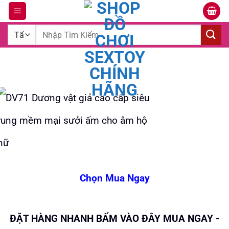
Bỏ
qua
Tìm
nội
kiếm:
dung
Chọn Mua Ngay
ĐẶT HÀNG NHANH
BẤM VÀO ĐÂY MUA NGAY -