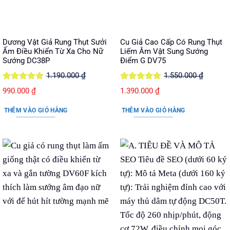
Dương Vật Giả Rung Thụt Sưởi
Cu Giả Cao Cấp Có Rung Thụt
Ấm Điều Khiển Từ Xa Cho Nữ
Liếm Âm Vật Sung Sướng
Sướng DC38P
Điểm G DV75
1.190.000
₫
1.550.000
₫
Được xếp
Được xếp
Giá
Giá
Giá
Giá
990.000
₫
1.390.000
₫
hạng
5
5
hạng
5
5
gốc
hiện
gốc
hiện
sao
sao
THÊM VÀO GIỎ HÀNG
THÊM VÀO GIỎ HÀNG
là:
tại
là:
tại
1.190.000 ₫.
là:
1.550.000 ₫.
là:
990.000 ₫.
1.390.000 ₫.