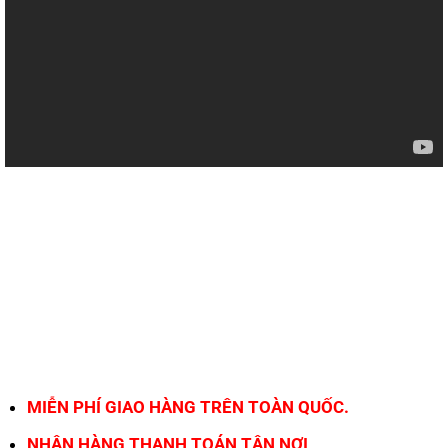
MIỄN PHÍ GIAO HÀNG TRÊN TOÀN QUỐC.
NHẬN HÀNG THANH TOÁN TẬN NƠI