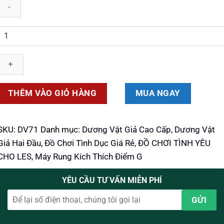
là:
tại
1.250.000 ₫.
là:
Số
890.000 ₫.
lượng
THÊM VÀO GIỎ HÀNG
MUA NGAY
SKU:
DV71
Danh mục:
Dương Vật Giả Cao Cấp
,
Dương Vật
Giả Hai Đầu
,
Đồ Chơi Tình Dục Giá Rẻ
,
ĐỒ CHƠI TÌNH YÊU
CHO LES
,
Máy Rung Kích Thích Điểm G
YÊU CẦU TƯ VẤN MIỄN PHÍ