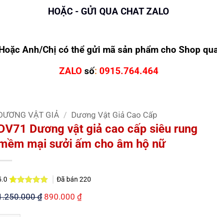
HOẶC - GỬI QUA CHAT ZALO
Hoặc Anh/Chị có thể gửi mã sản phẩm cho Shop qu
ZALO
số
:
0915.764.464
DƯƠNG VẬT GIẢ
/
Dương Vật Giả Cao Cấp
DV71 Dương vật giả cao cấp siêu rung
mềm mại sưởi ấm cho âm hộ nữ
Đã bán
220
5.0
5.0
2
trên 5
Giá
Giá
1.250.000
₫
890.000
₫
dựa trên
đánh giá
gốc
hiện