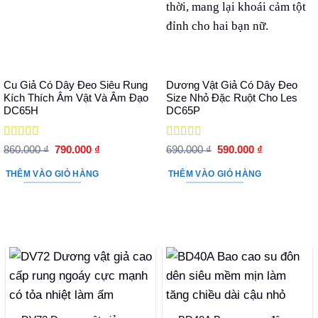
Cu Giả Có Dây Đeo Siêu Rung
Dương Vật Giả Có Dây Đeo
Kích Thích Âm Vật Và Âm Đạo
Size Nhỏ Đặc Ruột Cho Les
DC65H
DC65P
Được xếp
Được xếp
Giá
Giá
Giá
Giá
860.000
₫
790.000
₫
690.000
₫
590.000
₫
hạng
5
5 sao
gốc
hiện
hạng
5
5 sao
gốc
hiện
là:
tại
là:
tại
THÊM VÀO GIỎ HÀNG
THÊM VÀO GIỎ HÀNG
860.000 ₫.
là:
690.000 ₫.
là:
790.000 ₫.
590.000 ₫.