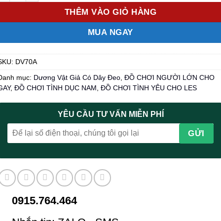
THÊM VÀO GIỎ HÀNG
MUA NGAY
SKU:
DV70A
Danh mục:
Dương Vật Giả Có Dây Đeo
,
ĐỒ CHƠI NGƯỜI LỚN CHO
GAY
,
ĐỒ CHƠI TÌNH DỤC NAM
,
ĐỒ CHƠI TÌNH YÊU CHO LES
YÊU CẦU TƯ VẤN MIỄN PHÍ
0915.764.464