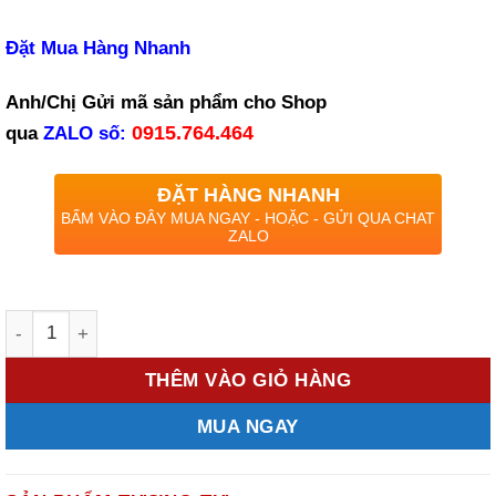
Đặt Mua Hàng Nhanh
Anh/Chị Gửi mã sản phẩm cho Shop
0915.764.464
qua
ZALO
số:
ĐẶT HÀNG NHANH
BẤM VÀO ĐÂY MUA NGAY - HOẶC - GỬI QUA CHAT
ZALO
Số lượng
THÊM VÀO GIỎ HÀNG
MUA NGAY