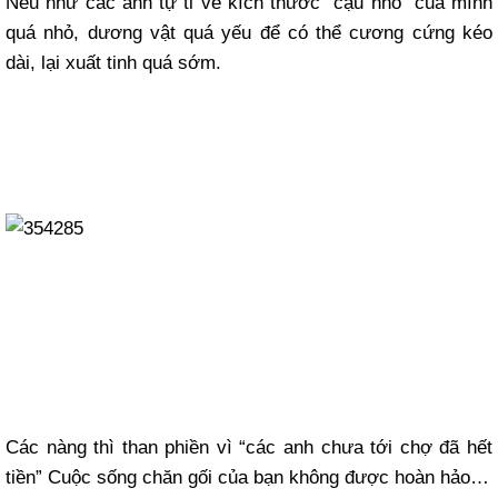
Nếu như các anh tự ti về kích thước “cậu nhỏ” của mình
quá nhỏ, dương vật quá yếu để có thể cương cứng kéo
dài, lại xuất tinh quá sớm.
Các nàng thì than phiền vì “các anh chưa tới chợ đã hết
tiền” Cuộc sống chăn gối của bạn không được hoàn hảo…