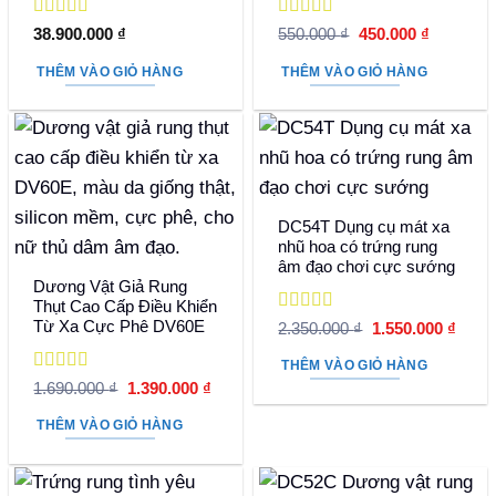
Được xếp
Được xếp
Giá
Giá
38.900.000
₫
550.000
₫
450.000
₫
hạng
5
5 sao
hạng
5
5 sao
gốc
hiện
là:
tại
THÊM VÀO GIỎ HÀNG
THÊM VÀO GIỎ HÀNG
550.000 ₫.
là:
450.000 
DC54T Dụng cụ mát xa
nhũ hoa có trứng rung
âm đạo chơi cực sướng
Dương Vật Giả Rung
Thụt Cao Cấp Điều Khiển
Được xếp
Từ Xa Cực Phê DV60E
Giá
Giá
2.350.000
₫
1.550.000
₫
hạng
5
5 sao
gốc
hiện
là:
tại
THÊM VÀO GIỎ HÀNG
2.350.000 ₫.
là:
Được xếp
Giá
Giá
1.690.000
₫
1.390.000
₫
1.550
hạng
5
5 sao
gốc
hiện
là:
tại
THÊM VÀO GIỎ HÀNG
1.690.000 ₫.
là:
1.390.000 ₫.