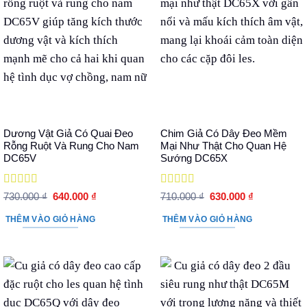
Dương Vật Giả Có Quai Đeo
Chim Giả Có Dây Đeo Mềm
Rỗng Ruột Và Rung Cho Nam
Mại Như Thật Cho Quan Hệ
DC65V
Sướng DC65X
Được xếp
Được xếp
Giá
Giá
Giá
Giá
730.000
₫
640.000
₫
710.000
₫
630.000
₫
hạng
5
5 sao
gốc
hiện
hạng
5
5 sao
gốc
hiện
là:
tại
là:
tại
THÊM VÀO GIỎ HÀNG
THÊM VÀO GIỎ HÀNG
730.000 ₫.
là:
710.000 ₫.
là:
640.000 ₫.
630.000 ₫.