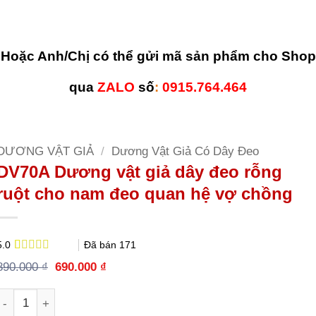
Hoặc Anh/Chị có thể gửi mã sản phẩm cho Shop
qua
ZALO
số
:
0915.764.464
DƯƠNG VẬT GIẢ
/
Dương Vật Giả Có Dây Đeo
DV70A Dương vật giả dây đeo rỗng
ruột cho nam đeo quan hệ vợ chồng
Đã bán
171
5.0
5.0
2
trên 5
Giá
Giá
890.000
₫
690.000
₫
dựa trên
gốc
hiện
đánh giá
là:
tại
Số lượng
890.000 ₫.
là:
690.000 ₫.