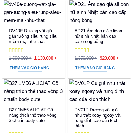
DV40E Dương vật giả
AD21 Âm đạo giả silicon
gắn tường siêu rung siêu
nữ sinh Nhật bản cao
mềm mại như thật
cấp nóng bỏng
Được xếp
Được xếp
Giá
Giá
Giá
Giá
1.690.000
₫
1.130.000
₫
1.350.000
₫
920.000
₫
hạng
5
5 sao
gốc
hiện
hạng
5
5 sao
gốc
hiện
là:
tại
là:
tại
THÊM VÀO GIỎ HÀNG
THÊM VÀO GIỎ HÀNG
1.690.000 ₫.
là:
1.350.000 ₫.
là:
1.130.000 ₫.
920.000
B27 1M56 ALICIAT Cô
DV01P Dương vật giả
nàng thích thể thao vòng
như thật xoay ngoáy và
3 chuẩn body cute
rung đỉnh cao của kích
thích