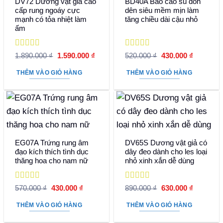
DV72 Dương vật giả cao
BD40A Bao cao su đôn
cấp rung ngoáy cực
dên siêu mềm mịn làm
mạnh có tỏa nhiệt làm
tăng chiều dài cậu nhỏ
ấm
Được xếp
Được xếp
Giá
Giá
Giá
Giá
1.890.000
₫
1.590.000
₫
520.000
₫
430.000
₫
hạng
5
5 sao
gốc
hiện
hạng
5
5 sao
gốc
hiện
là:
tại
là:
tại
THÊM VÀO GIỎ HÀNG
THÊM VÀO GIỎ HÀNG
1.890.000 ₫.
là:
520.000 ₫.
là:
1.590.000 ₫.
430.000 
EG07A Trứng rung âm
DV65S Dương vật giả có
đạo kích thích tình dục
dây đeo dành cho les loại
thăng hoa cho nam nữ
nhỏ xinh xắn dễ dùng
Được xếp
Được xếp
Giá
Giá
Giá
Giá
570.000
₫
430.000
₫
890.000
₫
630.000
₫
hạng
5
5 sao
gốc
hiện
hạng
5
5 sao
gốc
hiện
là:
tại
là:
tại
THÊM VÀO GIỎ HÀNG
THÊM VÀO GIỎ HÀNG
570.000 ₫.
là:
890.000 ₫.
là:
430.000 ₫.
630.000 