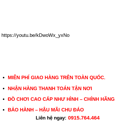
https://youtu.be/kDwoWx_yxNo
MIỄN PHÍ GIAO HÀNG TRÊN TOÀN QUỐC.
NHẬN HÀNG THANH TOÁN TẬN NƠI
ĐỒ CHƠI CAO CẤP NHƯ HÌNH – CHÍNH HÃNG
BẢO HÀNH – HẬU MÃI CHU ĐÁO
0915.764.464
Liên hệ ngay: