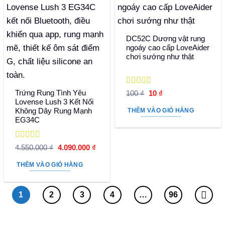
DC52C Dương vật rung
ngoáy cao cấp LoveAider
chơi sướng như thật
Được xếp
Trứng Rung Tình Yêu
Giá
Giá
100
₫
10
₫
hạng
5
5 sao
gốc
hiện
Lovense Lush 3 Kết Nối
là:
tại
Không Dây Rung Mạnh
THÊM VÀO GIỎ HÀNG
100 ₫.
là:
EG34C
10 ₫.
Được xếp
Giá
Giá
4.550.000
₫
4.090.000
₫
hạng
5
5 sao
gốc
hiện
là:
tại
THÊM VÀO GIỎ HÀNG
4.550.000 ₫.
là:
4.090.000 ₫.
1
2
3
4
…
96