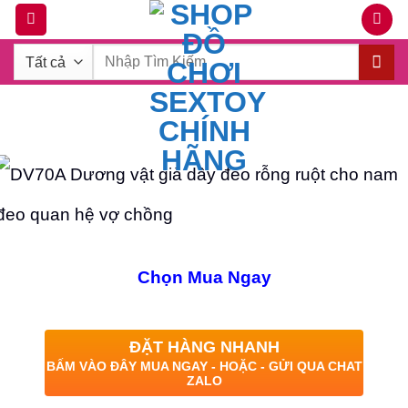
Bỏ
qua
Tìm
nội
kiếm:
dung
Chọn Mua Ngay
ĐẶT HÀNG NHANH
BẤM VÀO ĐÂY MUA NGAY - HOẶC - GỬI QUA CHAT
ZALO