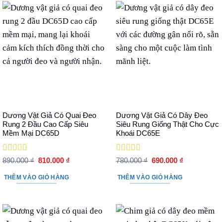
Dương Vật Giả Có Quai Đeo
Dương Vật Giả Có Dây Đeo
Rung 2 Đầu Cao Cấp Siêu
Siêu Rung Giống Thật Cho Cực
Mềm Mại DC65D
Khoái DC65E
Được xếp
Được xếp
Giá
Giá
Giá
Giá
890.000
₫
810.000
₫
780.000
₫
690.000
₫
hạng
5
5 sao
gốc
hiện
hạng
5
5 sao
gốc
hiện
là:
tại
là:
tại
THÊM VÀO GIỎ HÀNG
THÊM VÀO GIỎ HÀNG
890.000 ₫.
là:
780.000 ₫.
là:
810.000 ₫.
690.000 ₫.