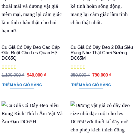
Cu Giả Có Dây Đeo Cao Cấp
Cu Giả Có Dây Đeo 2 Đầu Siêu
Đặc Ruột Cho Les Quan Hệ
Rung Như Thật Chơi Sướng
DC65Q
DC65M
Được xếp
Được xếp
Giá
Giá
Giá
Giá
1.100.000
₫
940.000
₫
850.000
₫
790.000
₫
hạng
5
5 sao
gốc
hiện
hạng
5
5 sao
gốc
hiện
là:
tại
là:
tại
THÊM VÀO GIỎ HÀNG
THÊM VÀO GIỎ HÀNG
1.100.000 ₫.
là:
850.000 ₫.
là:
940.000 ₫.
790.000 ₫.