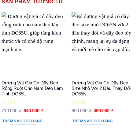
SẢN PHẨM TƯƠNG TỰ
Dương Vật Giả Có Dây Đeo
Dương Vật Giả Có Dây Đeo
Rỗng Ruột Cho Nam Đeo Làm
Size Nhỏ Với 2 Đầu Thay Đổi
Tình DC65U
DC65N
Được xếp
Được xếp
Giá
Giá
Giá
Giá
710.000
₫
640.000
₫
650.000
₫
490.000
₫
hạng
5
5 sao
gốc
hiện
hạng
5
5 sao
gốc
hiện
là:
tại
là:
tại
THÊM VÀO GIỎ HÀNG
THÊM VÀO GIỎ HÀNG
710.000 ₫.
là:
650.000 ₫.
là:
640.000 ₫.
490.000 ₫.