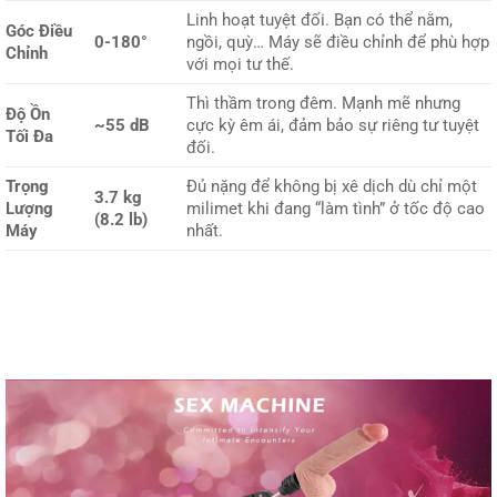
Linh hoạt tuyệt đối. Bạn có thể nằm,
Góc Điều
0-180°
ngồi, quỳ… Máy sẽ điều chỉnh để phù hợp
Chỉnh
với mọi tư thế.
Thì thầm trong đêm. Mạnh mẽ nhưng
Độ Ồn
~55 dB
cực kỳ êm ái, đảm bảo sự riêng tư tuyệt
Tối Đa
đối.
Trọng
Đủ nặng để không bị xê dịch dù chỉ một
3.7 kg
Lượng
milimet khi đang “làm tình” ở tốc độ cao
(8.2 lb)
Máy
nhất.