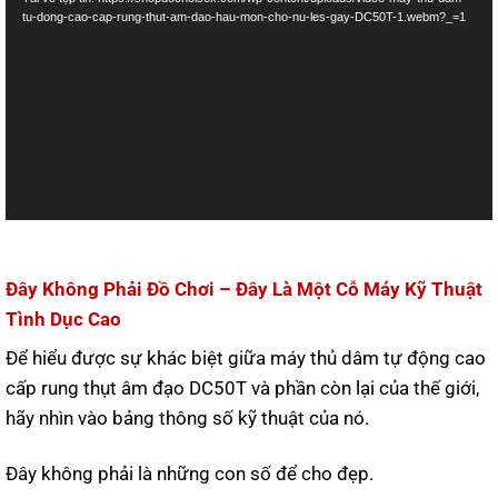
Video
tu-dong-cao-cap-rung-thut-am-dao-hau-mon-cho-nu-les-gay-DC50T-1.webm?_=1
Đây Không Phải Đồ Chơi – Đây Là Một Cỗ Máy Kỹ Thuật
Tình Dục Cao
Để hiểu được sự khác biệt giữa máy thủ dâm tự động cao
cấp rung thụt âm đạo DC50T và phần còn lại của thế giới,
hãy nhìn vào bảng thông số kỹ thuật của nó.
Đây không phải là những con số để cho đẹp.