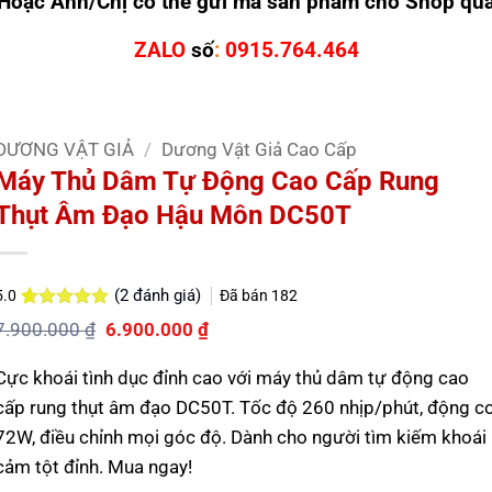
Hoặc Anh/Chị có thể gửi mã sản phẩm cho Shop qu
ZALO
số
:
0915.764.464
DƯƠNG VẬT GIẢ
/
Dương Vật Giả Cao Cấp
Máy Thủ Dâm Tự Động Cao Cấp Rung
Thụt Âm Đạo Hậu Môn DC50T
(
2
đánh giá)
Đã bán
182
5.0
5.0
2
trên 5
Giá
Giá
7.900.000
₫
6.900.000
₫
dựa trên
gốc
hiện
đánh giá
là:
tại
Cực khoái tình dục đỉnh cao với máy thủ dâm tự động cao
7.900.000 ₫.
là:
6.900.000 ₫.
cấp rung thụt âm đạo DC50T. Tốc độ 260 nhịp/phút, động c
72W, điều chỉnh mọi góc độ. Dành cho người tìm kiếm khoái
cảm tột đỉnh. Mua ngay!