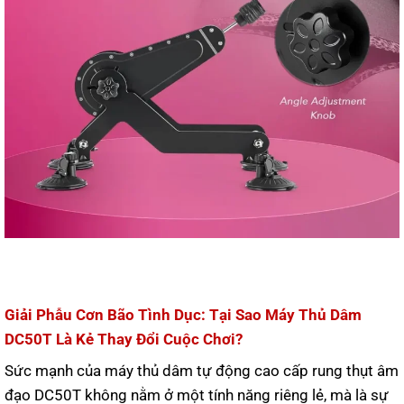
Giải Phẫu Cơn Bão Tình Dục: Tại Sao Máy Thủ Dâm
DC50T Là Kẻ Thay Đổi Cuộc Chơi?
Sức mạnh của máy thủ dâm tự động cao cấp rung thụt âm
đạo DC50T không nằm ở một tính năng riêng lẻ, mà là sự