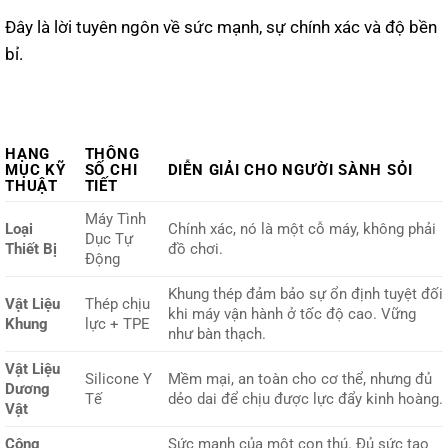
Đây là lời tuyên ngôn về sức mạnh, sự chính xác và độ bền
bỉ.
HẠNG
THÔNG
MỤC KỸ
SỐ CHI
DIỄN GIẢI CHO NGƯỜI SÀNH SỎI
THUẬT
TIẾT
Máy Tình
Loại
Chính xác, nó là một cỗ máy, không phải
Dục Tự
Thiết Bị
đồ chơi.
Động
Khung thép đảm bảo sự ổn định tuyệt đối
Vật Liệu
Thép chịu
khi máy vận hành ở tốc độ cao. Vững
Khung
lực + TPE
như bàn thạch.
Vật Liệu
Silicone Y
Mềm mại, an toàn cho cơ thể, nhưng đủ
Dương
Tế
dẻo dai để chịu được lực đẩy kinh hoàng.
Vật
Công
Sức mạnh của một con thú. Đủ sức tạo