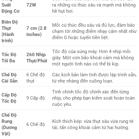
Suất
72W
ra những cú thúc sâu và mạnh mà không
Động Cơ
hề hụt hơi.
Biên Độ
Mỗi cú thúc đều sâu và đủ lực, đảm bảo
Thụt
7 cm (2.8
chạm tới những điểm nhạy cảm nhất như
(Hành
inches)
điểm G hoặc tuyến tiền liệt.
trình)
Tốc độ của súng máy. Hơn 4 nhịp mỗi
Tốc Độ
260 Nhịp
giây. Một cơn bão khoái cảm mà không
Tối Đa
Thụt/Phút
một người tình nào có thể bì kịp.
Chế Độ
6 Chế độ
Các kịch bản làm tình được lập trình sẵn,
Cài Sẵn
thụt
từ nhẹ nhàng đến cuồng loạn.
Tinh chỉnh tốc độ chính xác đến từng
Cấp Độ
9 Cấp độ
nhịp, cho phép bạn kiểm soát hoàn toàn
Tốc Độ
cuộc yêu.
Chế Độ
Rung
Kích thích kép: vừa thụt sâu vừa rung tê
6 Chế độ
(Dương
tái, tấn công khoái cảm từ hai hướng.
Vật)