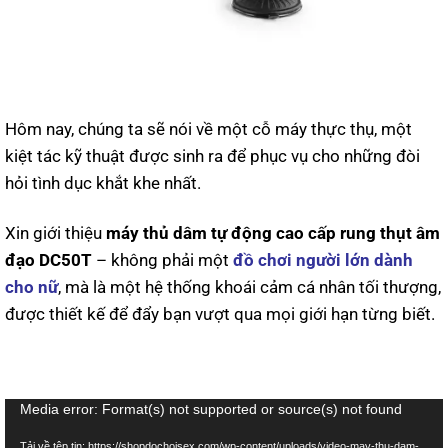
Hôm nay, chúng ta sẽ nói về một cỗ máy thực thụ, một
kiệt tác kỹ thuật được sinh ra để phục vụ cho những đòi
hỏi tình dục khắt khe nhất.
Xin giới thiệu
máy thủ dâm tự động cao cấp rung thụt âm
đạo DC50T
– không phải một
đồ chơi người lớn dành
cho nữ
, mà là một hệ thống khoái cảm cá nhân tối thượng,
được thiết kế để đẩy bạn vượt qua mọi giới hạn từng biết.
Trình
Media error: Format(s) not supported or source(s) not found
chơi
Tải về tệp tin: https://shopdochoisex.com/wp-content/uploads/video-may-thu-dam-