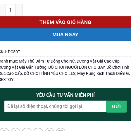
Số lượng
THÊM VÀO GIỎ HÀNG
MUA NGAY
SKU:
DC50T
Danh mục:
Máy Thủ Dâm Tự Động Cho Nữ
,
Dương Vật Giả Cao Cấp
,
Dương Vật Giả Gắn Tường
,
ĐỒ CHƠI NGƯỜI LỚN CHO GAY
,
Đồ Chơi Tình
Dục Cao Cấp
,
ĐỒ CHƠI TÌNH YÊU CHO LES
,
Máy Rung Kích Thích Điểm G
,
SEXTOY
YÊU CẦU TƯ VẤN MIỄN PHÍ