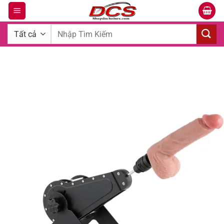
Bỏ
qua
Tìm
nội
kiếm:
dung