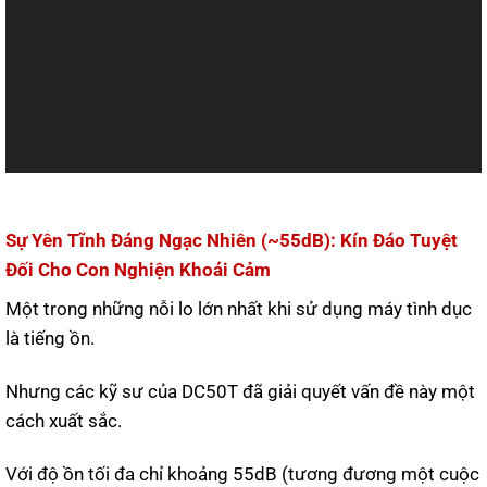
Sự Yên Tĩnh Đáng Ngạc Nhiên (~55dB): Kín Đáo Tuyệt
Đối Cho Con Nghiện Khoái Cảm
Một trong những nỗi lo lớn nhất khi sử dụng máy tình dục
là tiếng ồn.
Nhưng các kỹ sư của DC50T đã giải quyết vấn đề này một
cách xuất sắc.
Với độ ồn tối đa chỉ khoảng 55dB (tương đương một cuộc