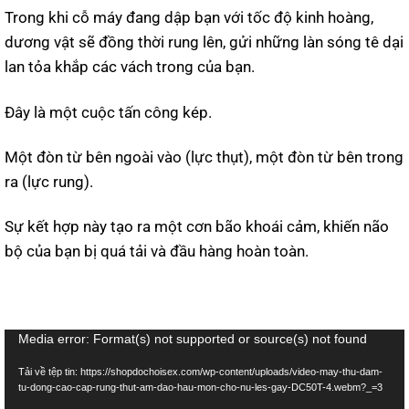
Trong khi cỗ máy đang dập bạn với tốc độ kinh hoàng,
dương vật sẽ đồng thời rung lên, gửi những làn sóng tê dại
lan tỏa khắp các vách trong của bạn.
Đây là một cuộc tấn công kép.
Một đòn từ bên ngoài vào (lực thụt), một đòn từ bên trong
ra (lực rung).
Sự kết hợp này tạo ra một cơn bão khoái cảm, khiến não
bộ của bạn bị quá tải và đầu hàng hoàn toàn.
Trình
Media error: Format(s) not supported or source(s) not found
chơi
Tải về tệp tin: https://shopdochoisex.com/wp-content/uploads/video-may-thu-dam-
Video
tu-dong-cao-cap-rung-thut-am-dao-hau-mon-cho-nu-les-gay-DC50T-4.webm?_=3