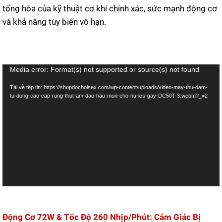
tổng hòa của kỹ thuật cơ khí chính xác, sức mạnh động cơ
và khả năng tùy biến vô hạn.
Trình
Media error: Format(s) not supported or source(s) not found
chơi
Tải về tệp tin: https://shopdochoisex.com/wp-content/uploads/video-may-thu-dam-
Video
tu-dong-cao-cap-rung-thut-am-dao-hau-mon-cho-nu-les-gay-DC50T-3.webm?_=2
Động Cơ 72W & Tốc Độ 260 Nhịp/Phút: Cảm Giác Bị