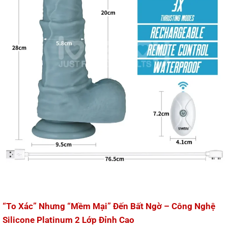
“To Xác” Nhưng “Mềm Mại” Đến Bất Ngờ – Công Nghệ
Silicone Platinum 2 Lớp Đỉnh Cao