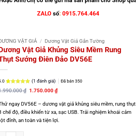
Hoặc Anh/Chị có thể gửi mã sản phẩm cho Shop qu
ZALO
số
:
0915.764.464
DƯƠNG VẬT GIẢ
/
Dương Vật Giả Gắn Tường
Dương Vật Giả Khủng Siêu Mềm Rung
Thụt Sướng Điên Đảo DV56E
(
1
đánh giá)
Đã bán
350
5.0
5.0
1
trên 5
Giá
Giá
1.990.000
₫
1.750.000
₫
dựa trên
gốc
hiện
đánh giá
là:
tại
Thử ngay DV56E – dương vật giả khủng siêu mềm, rung thụt
1.990.000 ₫.
là:
1.750.000 ₫.
3 chế độ, điều khiển từ xa, sạc USB. Trải nghiệm khoái cảm
tột đỉnh, an toàn và tiện lợi.
Số lượng