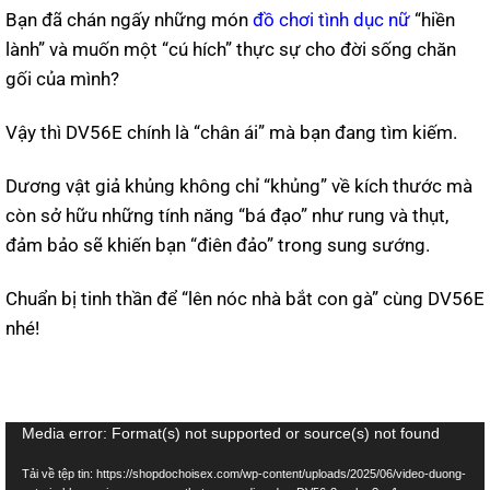
Bạn đã chán ngấy những món
đồ chơi tình dục nữ
“hiền
lành” và muốn một “cú hích” thực sự cho đời sống chăn
gối của mình?
Vậy thì DV56E chính là “chân ái” mà bạn đang tìm kiếm.
Dương vật giả khủng không chỉ “khủng” về kích thước mà
còn sở hữu những tính năng “bá đạo” như rung và thụt,
đảm bảo sẽ khiến bạn “điên đảo” trong sung sướng.
Chuẩn bị tinh thần để “lên nóc nhà bắt con gà” cùng DV56E
nhé!
Trình
Media error: Format(s) not supported or source(s) not found
chơi
Tải về tệp tin: https://shopdochoisex.com/wp-content/uploads/2025/06/video-duong-