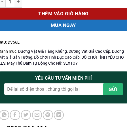
THÊM VÀO GIỎ HÀNG
MUA NGAY
SKU:
DV56E
Danh mục:
Dương Vật Giả Hàng Khủng
,
Dương Vật Giả Cao Cấp
,
Dương
Vật Giả Gắn Tường
,
Đồ Chơi Tình Dục Cao Cấp
,
ĐỒ CHƠI TÌNH YÊU CHO
LES
,
Máy Thủ Dâm Tự Động Cho Nữ
,
SEXTOY
YÊU CẦU TƯ VẤN MIỄN PHÍ