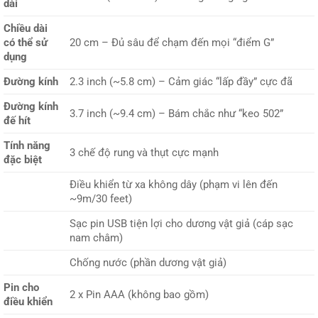
dài
Chiều dài
có thể sử
20 cm – Đủ sâu để chạm đến mọi “điểm G”
dụng
Đường kính
2.3 inch (~5.8 cm) – Cảm giác “lấp đầy” cực đã
Đường kính
3.7 inch (~9.4 cm) – Bám chắc như “keo 502”
đế hít
Tính năng
3 chế độ rung và thụt cực mạnh
đặc biệt
Điều khiển từ xa không dây (phạm vi lên đến
~9m/30 feet)
Sạc pin USB tiện lợi cho dương vật giả (cáp sạc
nam châm)
Chống nước (phần dương vật giả)
Pin cho
2 x Pin AAA (không bao gồm)
điều khiển