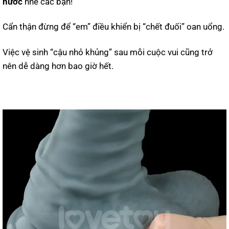
nước
nhé các bạn!
Cẩn thận đừng để “em” điều khiển bị “chết đuối” oan uổng.
Việc vệ sinh “cậu nhỏ khủng” sau mỗi cuộc vui cũng trở
nên dễ dàng hơn bao giờ hết.