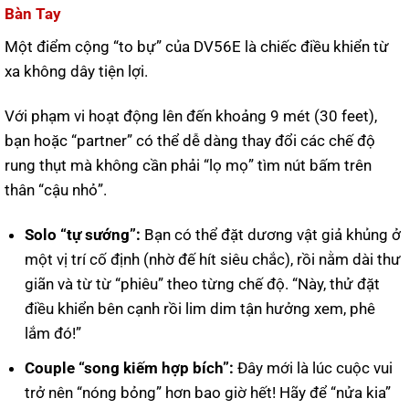
Bàn Tay
Một điểm cộng “to bự” của DV56E là chiếc điều khiển từ
xa không dây tiện lợi.
Với phạm vi hoạt động lên đến khoảng 9 mét (30 feet),
bạn hoặc “partner” có thể dễ dàng thay đổi các chế độ
rung thụt mà không cần phải “lọ mọ” tìm nút bấm trên
thân “cậu nhỏ”.
Solo “tự sướng”:
Bạn có thể đặt dương vật giả khủng ở
một vị trí cố định (nhờ đế hít siêu chắc), rồi nằm dài thư
giãn và từ từ “phiêu” theo từng chế độ. “Này, thử đặt
điều khiển bên cạnh rồi lim dim tận hưởng xem, phê
lắm đó!”
Couple “song kiếm hợp bích”:
Đây mới là lúc cuộc vui
trở nên “nóng bỏng” hơn bao giờ hết! Hãy để “nửa kia”