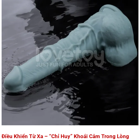
Điều Khiển Từ Xa – “Chỉ Huy” Khoái Cảm Trong Lòng