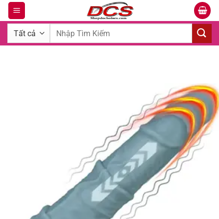
Bỏ
qua
Tìm
nội
kiếm:
dung