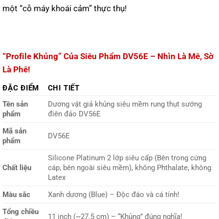
một “cỗ máy khoái cảm” thực thụ!
“Profile Khủng” Của Siêu Phẩm DV56E – Nhìn Là Mê, Sờ
Là Phê!
ĐẶC ĐIỂM
CHI TIẾT
Tên sản
Dương vật giả khủng siêu mềm rung thụt sướng
phẩm
điên đảo DV56E
Mã sản
DV56E
phẩm
Silicone Platinum 2 lớp siêu cấp (Bên trong cứng
Chất liệu
cáp, bên ngoài siêu mềm), không Phthalate, không
Latex
Màu sắc
Xanh dương (Blue) – Độc đáo và cá tính!
Tổng chiều
11 inch (~27.5 cm) – “Khủng” đúng nghĩa!