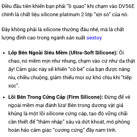
Điều đầu tiên khiến bạn phải “ồ quao” khi chạm vào DV56E
chính là chất liệu silicone platinum 2 lớp “xịn sò” của nó.
Đây không phải là silicone thường đâu nhé, mà là chất
lượng đỉnh cao trong ngành sản xuất
sextoy
Lớp Bên Ngoài Siêu Mềm (Ultra-Soft Silicone):
Ôi
chao, nó mềm mịn như nhung, chạm vào cứ như da thật
ấy! Cảm giác này sẽ khiến “cô bé” của bạn được nâng
niu, chiều chuộng, giảm thiểu mọi sự khó chịu khi “tiếp
xúc”.
Lõi Bên Trong Cứng Cáp (Firm Silicone):
Đừng để vẻ
ngoài mềm mại đánh lừa! Bên trong dương vật giả
khủng là một lõi silicone cứng cáp, tạo độ vững chãi
cần thiết để “thâm nhập” sâu và dứt khoát, mô phỏng
hoàn hảo cảm giác “cương cứng” đầy nam tính.