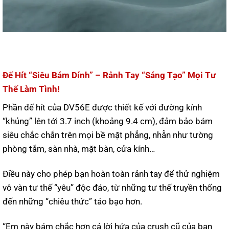
Đế Hít “Siêu Bám Dính” – Rảnh Tay “Sáng Tạo” Mọi Tư
Thế Làm Tình!
Phần đế hít của DV56E được thiết kế với đường kính
“khủng” lên tới 3.7 inch (khoảng 9.4 cm), đảm bảo bám
siêu chắc chắn trên mọi bề mặt phẳng, nhẵn như tường
phòng tắm, sàn nhà, mặt bàn, cửa kính…
Điều này cho phép bạn hoàn toàn rảnh tay để thử nghiệm
vô vàn tư thế “yêu” độc đáo, từ những tư thế truyền thống
đến những “chiêu thức” táo bạo hơn.
“Em này bám chắc hơn cả lời hứa của crush cũ của bạn