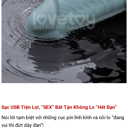
Sạc USB Tiện Lợi, “SEX” Bất Tận Không Lo “Hết Đạn”
Nói lời tạm biệt với những cục pin lỉnh kỉnh và nỗi lo “đang
vui thì đứt dây đàn”!