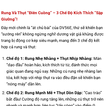
Rung Và Thụt “Điên Cuồng” – 3 Chế Độ Kích Thích “Sập
Giường”!
Đây mới chính là “át chủ bài” của DV56E, thứ sẽ khiến bạn
“sướng rên” không ngừng nghỉ! dương vật giả khủng được
trang bị động cơ kép siêu mạnh, mang đến 3 chế độ kết
hợp cả rung và thụt:
Chế độ 1: Rung Nhẹ Nhàng + Thụt Nhịp Nhàng:
Màn
“dạo đầu” hoàn hảo, kích thích từ từ, đánh thức mọi
giác quan đang ngủ say. Những cú rung nhẹ nhàng lan
tỏa, kết hợp với nhịp thụt ra vào đều đặn sẽ khiến bạn
“nóng máy” dần lên.
Chế độ 2: Rung Mạnh Mẽ + Thụt Dồn Dập:
“Cao trào”
bắt đầu! Cường độ rung tăng lên, những cú thụt trở nên
nhanh và mạnh hơn, liên tục “tấn công” vào điểm G,