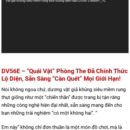
Video
vat-gia-khung-sieu-mem-rung-thut-suong-dien-dao-DV56-3.webm?_=1
DV56E – “Quái Vật” Phòng The Đã Chính Thức
Lộ Diện, Sẵn Sàng “Càn Quét” Mọi Giới Hạn!
Nói không ngoa chứ, dương vật giả khủng siêu mềm rung
thụt giống như một “chiến thần” được trang bị tận răng
những công nghệ hiện đại nhất, sẵn sàng mang đến cho
bạn những trải nghiệm “có một không hai”. “
Em này” không chỉ đơn thuần là một món đồ chơi, mà là