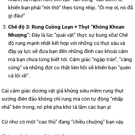
khiến bạn phải “nín thở” theo từng nhịp. “Ôi mẹ ơi, nó đã
gì đâu!”
Chế độ 3: Rung Cuồng Loạn + Thụt “Không Khoan
Nhượng”:
Đây là lúc “quái vật” thực sự bung xõa! Chế
độ rung mạnh nhất kết hợp với những cú thụt sâu và
đầy uy lực sẽ đưa bạn đến những đỉnh cao khoái cảm
mà bạn chưa từng biết tới. Cảm giác “ngập tràn”, “căng
cứng” và những đợt co thắt liên hồi sẽ khiến bạn “quên
cả lối về”.
Cái cảm giác dương vật giả khủng siêu mềm rung thụt
sướng điên đảo không chỉ rung mà còn tự động “nhấp
nhả” bên trong, nó phê pha khó tả lắm các bạn ạ!
Cứ như có một “cao thủ” đang “chiều chuộng” bạn vậy.