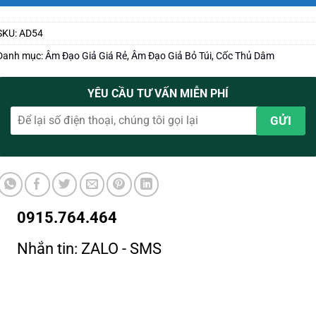
SKU:
AD54
Danh mục:
Âm Đạo Giả Giá Rẻ
,
Âm Đạo Giả Bỏ Túi
,
Cốc Thủ Dâm
YÊU CẦU TƯ VẤN MIỄN PHÍ
0915.764.464
Nhắn tin: ZALO - SMS