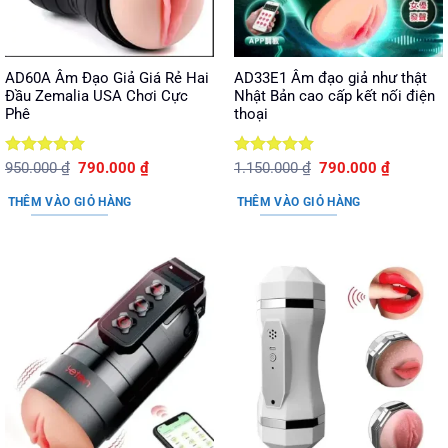
AD60A Âm Đạo Giả Giá Rẻ Hai
AD33E1 Âm đạo giả như thật
Đầu Zemalia USA Chơi Cực
Nhật Bản cao cấp kết nối điện
Phê
thoại
Được xếp
Giá
Giá
Được xếp
Giá
Giá
950.000
₫
790.000
₫
1.150.000
₫
790.000
₫
gốc
hiện
gốc
hiện
hạng
5
5
hạng
5
5
là:
tại
là:
tại
sao
sao
THÊM VÀO GIỎ HÀNG
THÊM VÀO GIỎ HÀNG
950.000 ₫.
là:
1.150.000 ₫.
là:
790.000 ₫.
790.000 