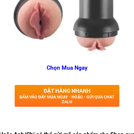
Chọn Mua Ngay
ĐẶT HÀNG NHANH
BẤM VÀO ĐÂY MUA NGAY - HOẶC - GỬI QUA CHAT
ZALO