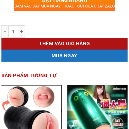
ĐẶT HÀNG NHANH
BẤM VÀO ĐÂY MUA NGAY - HOẶC - GỬI QUA CHAT ZALO
Số lượng
THÊM VÀO GIỎ HÀNG
MUA NGAY
SẢN PHẨM TƯƠNG TỰ