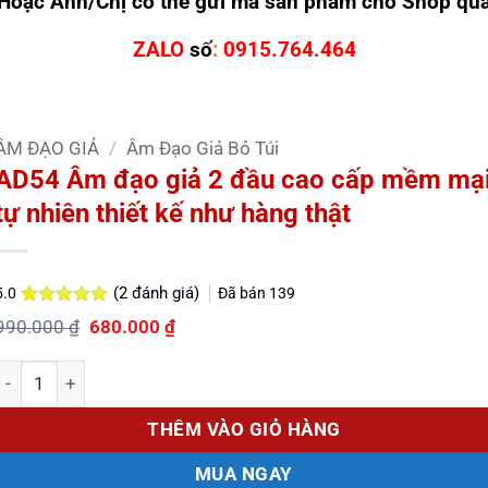
Hoặc Anh/Chị có thể gửi mã sản phẩm cho Shop qu
ZALO
số
:
0915.764.464
ÂM ĐẠO GIẢ
/
Âm Đạo Giả Bỏ Túi
AD54 Âm đạo giả 2 đầu cao cấp mềm mạ
tự nhiên thiết kế như hàng thật
(
2
đánh giá)
Đã bán
139
5.0
5.0
2
trên 5
Giá
Giá
990.000
₫
680.000
₫
dựa trên
gốc
hiện
đánh giá
là:
tại
Số lượng
990.000 ₫.
là:
680.000 ₫.
THÊM VÀO GIỎ HÀNG
MUA NGAY