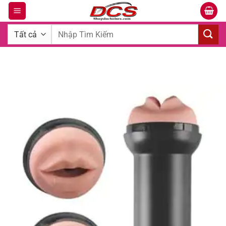
Bỏ
qua
Tìm
nội
kiếm:
dung