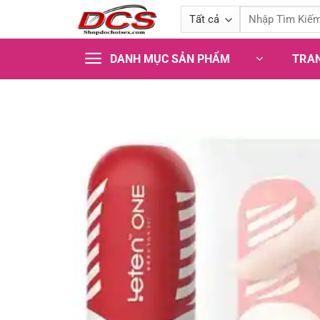
Bỏ
Tìm
qua
kiếm:
nội
TRA
DANH MỤC SẢN PHẨM
dung