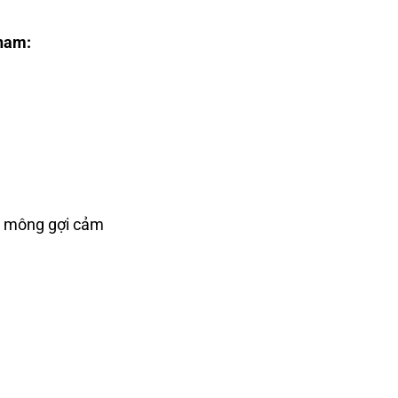
 nam:
nh mông gợi cảm