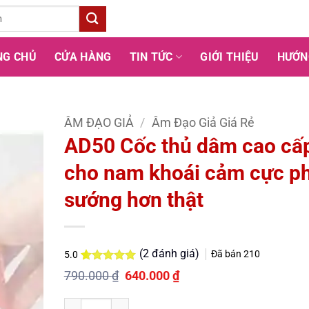
NG CHỦ
CỬA HÀNG
TIN TỨC
GIỚI THIỆU
HƯỚN
ÂM ĐẠO GIẢ
/
Âm Đạo Giả Giá Rẻ
AD50 Cốc thủ dâm cao cấ
cho nam khoái cảm cực p
sướng hơn thật
(
2
đánh giá)
Đã bán
210
5.0
5.0
2
trên 5
Giá
Giá
790.000
₫
640.000
₫
dựa trên
gốc
hiện
đánh giá
là:
tại
Số lượng