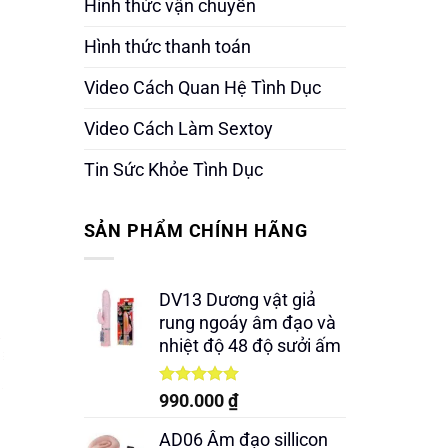
Hình thức vận chuyển
Hình thức thanh toán
Video Cách Quan Hệ Tình Dục
Video Cách Làm Sextoy
Tin Sức Khỏe Tình Dục
SẢN PHẨM CHÍNH HÃNG
DV13 Dương vật giả
rung ngoáy âm đạo và
nhiệt độ 48 độ sưởi ấm
Được xếp
990.000
₫
hạng
5.00
5 sao
AD06 Âm đạo sillicon