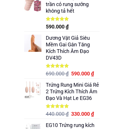
trần có rung sướng
không tả hết
Được xếp
590.000
₫
hạng
5.00
5 sao
Dương Vật Giả Siêu
Mềm Gai Gân Tăng
Kích Thích Âm Đạo
DV43D
Được xếp
Giá
Giá
690.000
₫
590.000
₫
hạng
5.00
gốc
hiện
5 sao
Trứng Rung Mini Giá Rẻ
là:
tại
2 Trứng Kích Thích Âm
690.000 ₫.
là:
Đạo Và Hạt Le EG36
590.000 ₫.
Được xếp
Giá
Giá
440.000
₫
330.000
₫
hạng
5.00
gốc
hiện
5 sao
EG10 Trứng rung kích
là:
tại