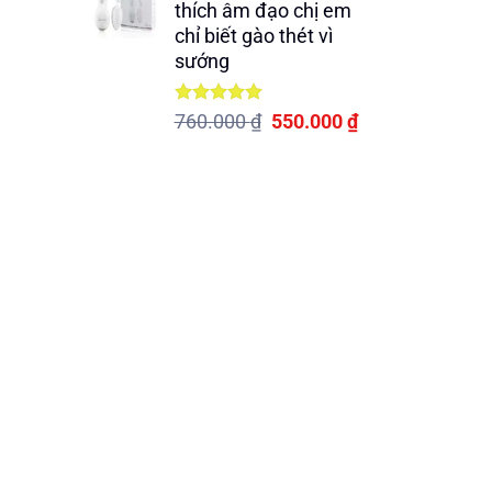
thích âm đạo chị em
440.000 ₫.
là:
chỉ biết gào thét vì
330.000 ₫.
sướng
Được xếp
Giá
Giá
760.000
₫
550.000
₫
hạng
5.00
gốc
hiện
5 sao
là:
tại
760.000 ₫.
là:
550.000 ₫.