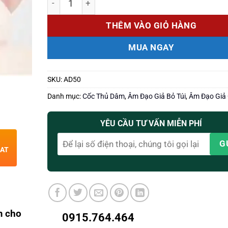
790.000 ₫.
là:
640.000 ₫.
THÊM VÀO GIỎ HÀNG
MUA NGAY
SKU:
AD50
Danh mục:
Cốc Thủ Dâm
,
Âm Đạo Giả Bỏ Túi
,
Âm Đạo Giả 
YÊU CẦU TƯ VẤN MIỄN PHÍ
HAT
m cho
0915.764.464