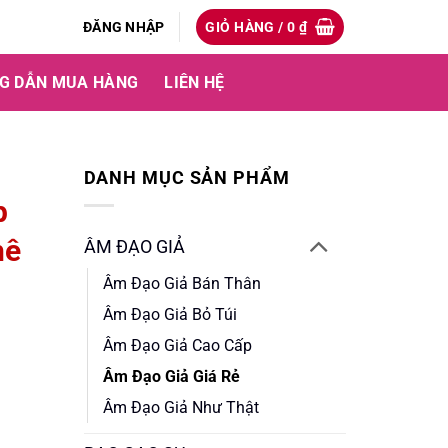
ĐĂNG NHẬP
GIỎ HÀNG /
0
₫
G DẪN MUA HÀNG
LIÊN HỆ
DANH MỤC SẢN PHẨM
p
hê
ÂM ĐẠO GIẢ
Âm Đạo Giả Bán Thân
Âm Đạo Giả Bỏ Túi
Âm Đạo Giả Cao Cấp
Âm Đạo Giả Giá Rẻ
Âm Đạo Giả Như Thật