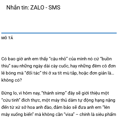
Nhắn tin: ZALO - SMS
MÔ TẢ
Có bao giờ anh em thấy “cậu nhỏ” của mình nó cứ “buồn
thiu” sau những ngày dài cày cuốc, hay những đêm cô đơn
lẻ bóng mà “đối tác” thì ở xa tít mù tắp, hoặc đơn giản là…
không có?
Đừng lo, vì hôm nay, “thánh simp” đây sẽ giới thiệu một
“cứu tinh” đích thực, một máy thủ dâm tự động hạng nặng
đến từ xứ sở hoa anh đào, đảm bảo sẽ đưa anh em “lên
mây xuống biển” mà không cần “visa” – chính là siêu phẩm