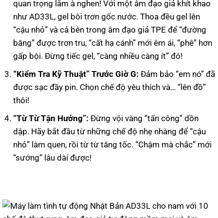
quan trọng lắm à nghen! Với một âm đạo giả khít khao
như AD33L, gel bôi trơn gốc nước. Thoa đều gel lên
“cậu nhỏ” và cả bên trong âm đạo giả TPE để “đường
băng” được trơn tru, “cất hạ cánh” mới êm ái, “phê” hơn
gấp bội. Đừng tiếc gel, “càng nhiều càng ít” đó!
“Kiểm Tra Kỹ Thuật” Trước Giờ G:
Đảm bảo “em nó” đã
được sạc đầy pin. Chọn chế độ yêu thích và… “lên đồ”
thôi!
“Từ Từ Tận Hưởng”:
Đừng vội vàng “tấn công” dồn
dập. Hãy bắt đầu từ những chế độ nhẹ nhàng để “cậu
nhỏ” làm quen, rồi từ từ tăng tốc. “Chậm mà chắc” mới
“sướng” lâu dài được!