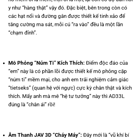
y như “hàng thật” vậy đó. Đặc biệt, bên trong còn có
các hạt nổi và đường gân được thiết kế tinh xảo để
tăng cường ma sát, mỗi cú “ra vào” đều là một lần
“chạm đỉnh”.
Mô Phỏng “Núm Ti” Kích Thích:
Điểm độc đáo của
“em” này là có phần lõi được thiết kế mô phỏng cặp
“núm ti” mềm mại, cho anh em trải nghiệm cảm giác
“tietseks” (quan hệ với ngực) cực kỳ chân thật và kích
thích. Mấy anh mà mê “hệ tư tưởng” này thì AD33L
đúng là “chân ái” rồi!
Âm Thanh JAV 3D “Cháy Máy”:
Đây mới là “vũ khí bí