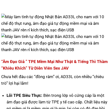
“Âm Đạo Giả ” TPE Mềm Mại Như Thật & Tiếng Thì Thầm
“Khiêu Khích” Từ Diễn Viên Sex JAV
Chưa hết đâu các “đồng râm” ơi, AD33L còn nhiều “chiêu
trò” lợi hại lắm!
Lõi TPE Siêu Thực:
Bên trong lớp vỏ cứng cáp là một
âm đạo giả được làm từ TPE y tế cao cấp. Chất liệu này
nó mềm ơi là mềm, mịn ơi là mịn, lại còn có độ đàn hồi