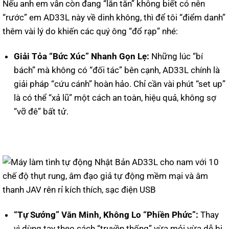
Nếu anh em vẫn còn đang “lăn tăn” không biết có nên
“rước” em AD33L này về dinh không, thì để tôi “điểm danh”
thêm vài lý do khiến các quý ông “đổ rạp” nhé:
Giải Tỏa “Bức Xúc” Nhanh Gọn Lẹ:
Những lúc “bí
bách” mà không có “đối tác” bên cạnh, AD33L chính là
giải pháp “cứu cánh” hoàn hảo. Chỉ cần vài phút “set up”
là có thể “xả lũ” một cách an toàn, hiệu quả, không sợ
“vỡ đê” bất tử.
“Tự Sướng” Văn Minh, Không Lo “Phiền Phức”:
Thay
vì dùng tay theo cách “truyền thống” vừa mỏi vừa dễ bị