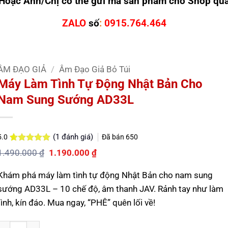
Hoặc Anh/Chị có thể gửi mã sản phẩm cho Shop qu
ZALO
số
:
0915.764.464
ÂM ĐẠO GIẢ
/
Âm Đạo Giả Bỏ Túi
Máy Làm Tình Tự Động Nhật Bản Cho
Nam Sung Sướng AD33L
(
1
đánh giá)
Đã bán
650
5.0
5.0
1
trên 5
Giá
Giá
1.490.000
₫
1.190.000
₫
dựa trên
gốc
hiện
đánh giá
là:
tại
Khám phá máy làm tình tự động Nhật Bản cho nam sung
1.490.000 ₫.
là:
1.190.000 ₫.
sướng AD33L – 10 chế độ, âm thanh JAV. Rảnh tay như làm
tình, kín đáo. Mua ngay, “PHÊ” quên lối về!
Số lượng