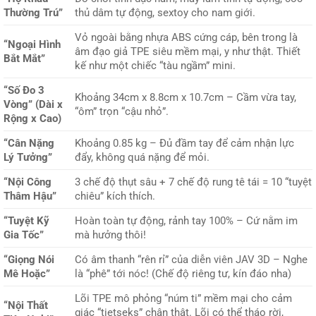
Thường Trú”
thủ dâm tự động, sextoy cho nam giới.
Vỏ ngoài bằng nhựa ABS cứng cáp, bên trong là
“Ngoại Hình
âm đạo giả TPE siêu mềm mại, y như thật. Thiết
Bắt Mắt”
kế như một chiếc “tàu ngầm” mini.
“Số Đo 3
Khoảng 34cm x 8.8cm x 10.7cm – Cầm vừa tay,
Vòng” (Dài x
“ôm” trọn “cậu nhỏ”.
Rộng x Cao)
“Cân Nặng
Khoảng 0.85 kg – Đủ đầm tay để cảm nhận lực
Lý Tưởng”
đẩy, không quá nặng để mỏi.
“Nội Công
3 chế độ thụt sâu + 7 chế độ rung tê tái = 10 “tuyệt
Thâm Hậu”
chiêu” kích thích.
“Tuyệt Kỹ
Hoàn toàn tự động, rảnh tay 100% – Cứ nằm im
Gia Tốc”
mà hưởng thôi!
“Giọng Nói
Có âm thanh “rên rỉ” của diễn viên JAV 3D – Nghe
Mê Hoặc”
là “phê” tới nóc! (Chế độ riêng tư, kín đáo nha)
Lõi TPE mô phỏng “núm ti” mềm mại cho cảm
“Nội Thất
giác “tietseks” chân thật. Lõi có thể tháo rời,