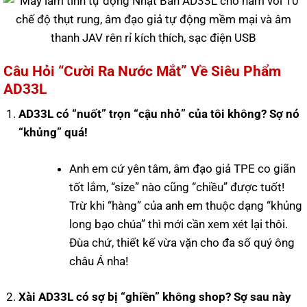
Câu Hỏi “Cười Ra Nước Mắt” Về Siêu Phẩm
AD33L
AD33L có “nuốt” trọn “cậu nhỏ” của tôi không? Sợ nó
“khủng” quá!
Anh em cứ yên tâm, âm đạo giả TPE co giãn
tốt lắm, “size” nào cũng “chiều” được tuốt!
Trừ khi “hàng” của anh em thuộc dạng “khủng
long bạo chúa” thì mới cần xem xét lại thôi.
Đùa chứ, thiết kế vừa vặn cho đa số quý ông
châu Á nha!
Xài AD33L có sợ bị “ghiền” không shop? Sợ sau này