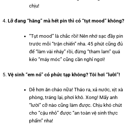
chịu!
Lỡ đang “hăng” mà hết pin thì có “tụt mood” không?
“Tụt mood” là chắc rồi! Nên nhớ sạc đầy pin
trước mỗi “trận chiến” nha. 45 phút cũng đủ
để “làm vài nháy” rồi, đừng “tham lam” quá
kẻo “máy móc” cũng cần nghỉ ngơi!
Vệ sinh “em nó” có phức tạp không? Tôi hơi “lười”!
Dễ hơn ăn cháo nữa! Tháo ra, xả nước, xịt xà
phòng, tráng lại, phơi khô. Xong! Mấy anh
“lười” cỡ nào cũng làm được. Chịu khó chút
cho “cậu nhỏ” được “an toàn vệ sinh thực
phẩm” nha!