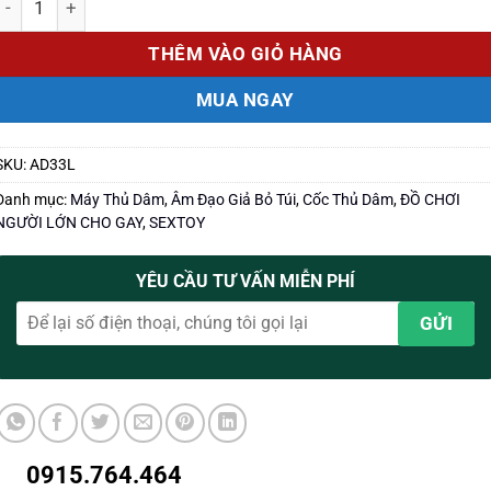
THÊM VÀO GIỎ HÀNG
MUA NGAY
SKU:
AD33L
Danh mục:
Máy Thủ Dâm
,
Âm Đạo Giả Bỏ Túi
,
Cốc Thủ Dâm
,
ĐỒ CHƠI
NGƯỜI LỚN CHO GAY
,
SEXTOY
YÊU CẦU TƯ VẤN MIỄN PHÍ
0915.764.464