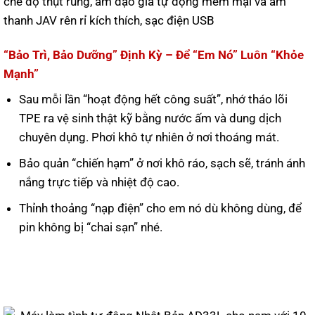
“Bảo Trì, Bảo Dưỡng” Định Kỳ – Để “Em Nó” Luôn “Khỏe
Mạnh”
Sau mỗi lần “hoạt động hết công suất”, nhớ tháo lõi
TPE ra vệ sinh thật kỹ bằng nước ấm và dung dịch
chuyên dụng. Phơi khô tự nhiên ở nơi thoáng mát.
Bảo quản “chiến hạm” ở nơi khô ráo, sạch sẽ, tránh ánh
nắng trực tiếp và nhiệt độ cao.
Thỉnh thoảng “nạp điện” cho em nó dù không dùng, để
pin không bị “chai sạn” nhé.