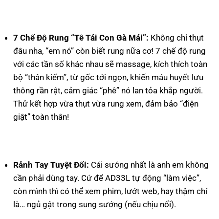
7 Chế Độ Rung “Tê Tái Con Gà Mái”:
Không chỉ thụt
đâu nha, “em nó” còn biết rung nữa cơ! 7 chế độ rung
với các tần số khác nhau sẽ massage, kích thích toàn
bộ “thân kiếm”, từ gốc tới ngọn, khiến máu huyết lưu
thông rần rật, cảm giác “phê” nó lan tỏa khắp người.
Thử kết hợp vừa thụt vừa rung xem, đảm bảo “điện
giật” toàn thân!
Rảnh Tay Tuyệt Đối:
Cái sướng nhất là anh em không
cần phải dùng tay. Cứ để AD33L tự động “làm việc”,
còn mình thì có thể xem phim, lướt web, hay thậm chí
là… ngủ gật trong sung sướng (nếu chịu nổi).