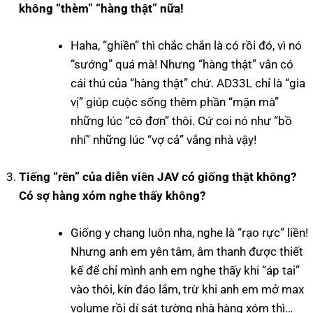
không “thèm” “hàng thật” nữa!
Haha, “ghiền” thì chắc chắn là có rồi đó, vì nó
“sướng” quá mà! Nhưng “hàng thật” vẫn có
cái thú của “hàng thật” chứ. AD33L chỉ là “gia
vị” giúp cuộc sống thêm phần “mặn mà”
những lúc “cô đơn” thôi. Cứ coi nó như “bồ
nhí” những lúc “vợ cả” vắng nhà vậy!
Tiếng “rên” của diễn viên JAV có giống thật không?
Có sợ hàng xóm nghe thấy không?
Giống y chang luôn nha, nghe là “rạo rực” liền!
Nhưng anh em yên tâm, âm thanh được thiết
kế để chỉ mình anh em nghe thấy khi “áp tai”
vào thôi, kín đáo lắm, trừ khi anh em mở max
volume rồi dí sát tường nhà hàng xóm thì…