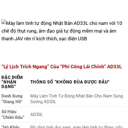
“Lý Lịch Trích Ngang” Của “Phi Công Lái Chính” AD33L
ĐẶC ĐIỂM
“NHẬN
THÔNG SỐ “KHÔNG ĐÙA ĐƯỢC ĐÂU”
DẠNG”
Danh Xưng
Máy Làm Tình Tự Động Nhật Bản Cho Nam Sung
“Giang Hồ”
Sướng AD33L
Số Hiệu
AD33L
“Chiến Đấu”
“Hộ Khẩu
Đồ chơi tình dục nam, máy làm tình tự động, cốc