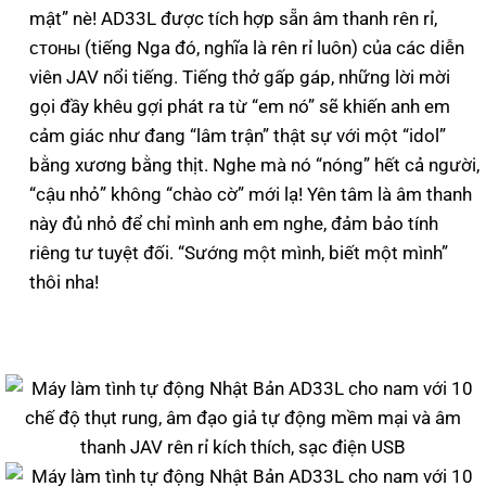
mật” nè! AD33L được tích hợp sẵn âm thanh rên rỉ,
стоны (tiếng Nga đó, nghĩa là rên rỉ luôn) của các diễn
viên JAV nổi tiếng. Tiếng thở gấp gáp, những lời mời
gọi đầy khêu gợi phát ra từ “em nó” sẽ khiến anh em
cảm giác như đang “lâm trận” thật sự với một “idol”
bằng xương bằng thịt. Nghe mà nó “nóng” hết cả người,
“cậu nhỏ” không “chào cờ” mới lạ! Yên tâm là âm thanh
này đủ nhỏ để chỉ mình anh em nghe, đảm bảo tính
riêng tư tuyệt đối. “Sướng một mình, biết một mình”
thôi nha!