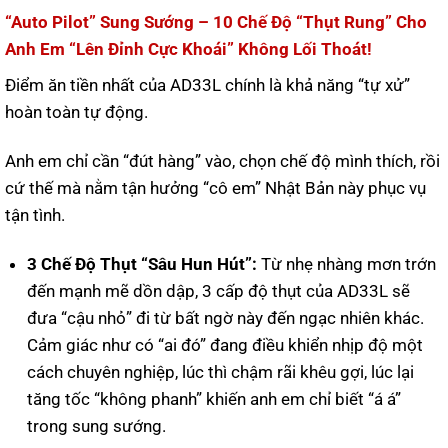
“Auto Pilot” Sung Sướng – 10 Chế Độ “Thụt Rung” Cho
Anh Em “Lên Đỉnh Cực Khoái” Không Lối Thoát!
Điểm ăn tiền nhất của AD33L chính là khả năng “tự xử”
hoàn toàn tự động.
Anh em chỉ cần “đút hàng” vào, chọn chế độ mình thích, rồi
cứ thế mà nằm tận hưởng “cô em” Nhật Bản này phục vụ
tận tình.
3 Chế Độ Thụt “Sâu Hun Hút”:
Từ nhẹ nhàng mơn trớn
đến mạnh mẽ dồn dập, 3 cấp độ thụt của AD33L sẽ
đưa “cậu nhỏ” đi từ bất ngờ này đến ngạc nhiên khác.
Cảm giác như có “ai đó” đang điều khiển nhịp độ một
cách chuyên nghiệp, lúc thì chậm rãi khêu gợi, lúc lại
tăng tốc “không phanh” khiến anh em chỉ biết “á á”
trong sung sướng.