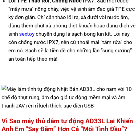
Lõi TPE Tháo Rời, Chống Nước IPX7:
Sau mỗi cuộc
“mây mưa” nồng cháy, việc vệ sinh âm đạo giả TPE cực
kỳ đơn giản. Chỉ cần tháo lõi ra, xả dưới vòi nước ấm,
dùng thêm chút xà phòng diệt khuẩn hoặc dung dịch vệ
sinh
sextoy
chuyên dụng là sạch bong kin kít. Lõi này
còn chống nước IPX7, nên cứ thoải mái “tắm rửa” cho
em nó. Sạch sẽ là tiền đề cho những lần “sung sướng”
an toàn tiếp theo mà!
Vì Sao máy thủ dâm tự động AD33L Lại Khiến
Anh Em “Say Đắm” Hơn Cả “Mối Tình Đầu”?