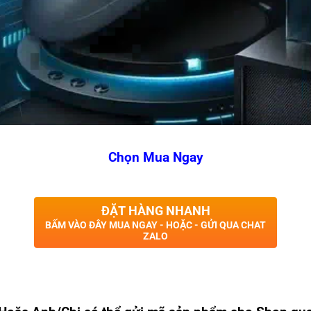
Chọn Mua Ngay
ĐẶT HÀNG NHANH
BẤM VÀO ĐÂY MUA NGAY - HOẶC - GỬI QUA CHAT
ZALO