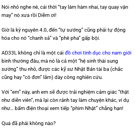
Nói nhỏ nghe nè, cái thời “tay làm hàm nhai, tay quay vận
may” nó xưa rồi Diễm ơi!
Giờ là kỷ nguyên 4.0, đến “tự sướng” cũng phải tự động
hóa cho nó “chanh sả” và “phê pha” gấp bội.
AD33L không chỉ là một cái
đồ chơi tình dục cho nam giới
bình thường đâu, mà nó là cả một “hệ sinh thái sung
sướng” thu nhỏ, được các kỹ sư Nhật Bản tài ba (chắc
cũng hay “cô đơn” lắm) dày công nghiên cứu.
Với “em” này, anh em sẽ được trải nghiệm cảm giác “thật
như diễn viên”, mà lại còn rảnh tay làm chuyện khác, ví dụ
như… bấm điện thoại xem tiếp “phim Nhật” chẳng hạn!
Quá đã phải không nào?