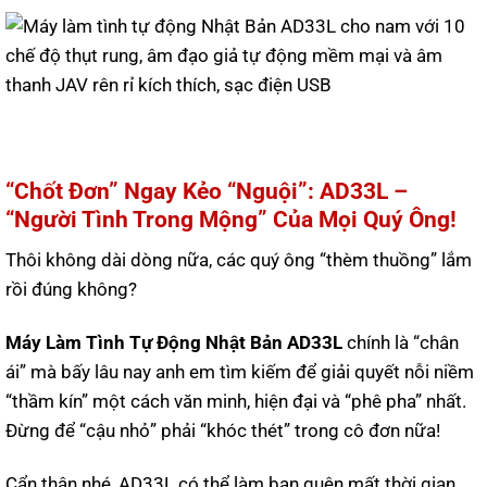
“Chốt Đơn” Ngay Kẻo “Nguội”: AD33L –
“Người Tình Trong Mộng” Của Mọi Quý Ông!
Thôi không dài dòng nữa, các quý ông “thèm thuồng” lắm
rồi đúng không?
Máy Làm Tình Tự Động Nhật Bản AD33L
chính là “chân
ái” mà bấy lâu nay anh em tìm kiếm để giải quyết nỗi niềm
“thầm kín” một cách văn minh, hiện đại và “phê pha” nhất.
Đừng để “cậu nhỏ” phải “khóc thét” trong cô đơn nữa!
Cẩn thận nhé, AD33L có thể làm bạn quên mất thời gian,