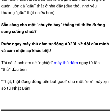
quên luôn cả “gấu” thật ở nhà đấy (đùa thôi, nhớ yêu
thương “gấu” thật nhiều hơn)!
Sẵn sàng cho một “chuyến bay” thẳng tới thiên đường
sung sướng chưa?
Rước ngay máy thủ dâm tự động AD33L về đội của mình
và cảm nhận sự khác biệt!
Tôi cá là anh em sẽ “nghiện”
máy thủ dâm
ngay từ lần
“thử” đầu tiên.
“Thật, thật đáng đồng tiền bát gạo!” cho một “em” máy xịn
sò từ Nhật Bản!