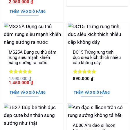
Giá
Giá
2.050.000
₫
hạng
5
5
1.150.000 ₫.
gốc
hiện
sao
là:
tại
THÊM VÀO GIỎ HÀNG
2.290.000 ₫.
là:
2.050.000 ₫.
MS25A Dụng cụ thủ dâm
DC15 Trứng rung tình
rung siêu mạnh khiến
dục siêu kích thích nhiều
nàng sướng ra nước
cấp không dây
Được xếp
Được xếp
1.990.000
₫
890.000
₫
Giá
Giá
1.450.000
₫
hạng
5
5
hạng
5
5
gốc
hiện
sao
sao
là:
tại
THÊM VÀO GIỎ HÀNG
THÊM VÀO GIỎ HÀNG
1.990.000 ₫.
là:
1.450.000 ₫.
AD06 Âm đạo sillicon