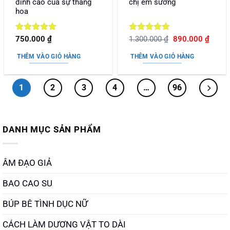
đỉnh cao của sự thăng
chị em sướng
hoa
Được xếp
Được xếp
Giá
Giá
750.000
₫
1.300.000
₫
890.000
₫
gốc
hiện
hạng
5
5
hạng
5
5
là:
tại
sao
sao
THÊM VÀO GIỎ HÀNG
THÊM VÀO GIỎ HÀNG
1.300.000 ₫.
là:
890.0
1
2
3
4
…
96
DANH MỤC SẢN PHẨM
ÂM ĐẠO GIẢ
BAO CAO SU
BÚP BÊ TÌNH DỤC NỮ
CÁCH LÀM DƯƠNG VẬT TO DÀI