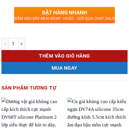
ĐẶT HÀNG NHANH
BẤM VÀO ĐÂY MUA NGAY - HOẶC - GỬI QUA CHAT ZALO
Số lượng
THÊM VÀO GIỎ HÀNG
MUA NGAY
SẢN PHẨM TƯƠNG TỰ