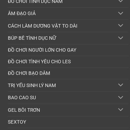
ĐỒ CHƠI TÌNH DỤC NAM
ÂM ĐẠO GIẢ
CÁCH LÀM DƯƠNG VẬT TO DÀI
BÚP BÊ TÌNH DỤC NỮ
ĐỒ CHƠI NGƯỜI LỚN CHO GAY
ĐỒ CHƠI TÌNH YÊU CHO LES
ĐỒ CHƠI BẠO DÂM
TRỊ YẾU SINH LÝ NAM
BAO CAO SU
GEL BÔI TRƠN
SEXTOY