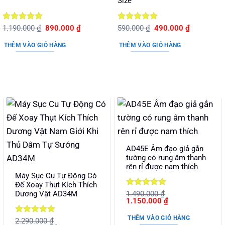
Size
Được xếp
Giá
Giá
Được xếp
Giá
Giá
1.190.000
₫
890.000
₫
590.000
₫
490.000
₫
gốc
hiện
gốc
hiện
hạng
5
5
hạng
5
5
là:
tại
là:
tại
sao
sao
THÊM VÀO GIỎ HÀNG
THÊM VÀO GIỎ HÀNG
1.190.000 ₫.
là:
590.000 ₫.
là:
890.000 ₫.
490.000 ₫.
AD45E Âm đạo giả gắn
tường có rung âm thanh
rên rỉ được nam thích
Máy Sục Cu Tự Động Có
Đế Xoay Thụt Kích Thích
Được xếp
Dương Vật AD34M
1.490.000
₫
Giá
Giá
1.150.000
₫
hạng
5
5
gốc
hiện
sao
là:
tại
THÊM VÀO GIỎ HÀNG
Được xếp
2.290.000
₫
1.490.000 ₫.
là: