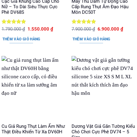
Cặc Giả Khủng Cao Cấp Cho
Máy Thủ Dâm Tự Động Cao
Nữ – To Dài Siêu Thực Cực
Cấp Rung Thụt Âm Đạo Hậu
Phê DV68S
Môn DC50T
Được xếp
Giá
Giá
Được xếp
Giá
Giá
1.790.000
₫
1.550.000
₫
7.900.000
₫
6.900.000
₫
gốc
hiện
gốc
hiện
hạng
5
5
hạng
5
5
là:
tại
là:
tại
sao
sao
THÊM VÀO GIỎ HÀNG
THÊM VÀO GIỎ HÀNG
1.790.000 ₫.
là:
7.900.000 ₫.
là:
1.550.000 ₫.
6.900.
Cu Giả Rung Thụt Làm Ấm Như
Dương Vật Giả Gắn Tường Kiểu
Thật Điều Khiển Từ Xa DV60H
Chó Chơi Cực Phê DV74 – 5