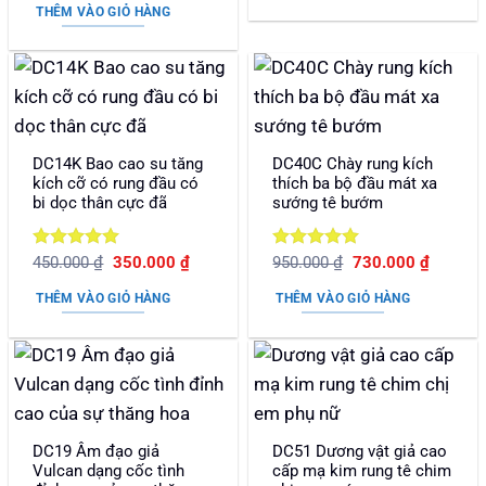
là:
tại
sao
THÊM VÀO GIỎ HÀNG
370.000 ₫.
là:
300.000 ₫.
DC14K Bao cao su tăng
DC40C Chày rung kích
kích cỡ có rung đầu có
thích ba bộ đầu mát xa
bi dọc thân cực đã
sướng tê bướm
Được xếp
Giá
Giá
Được xếp
Giá
Giá
450.000
₫
350.000
₫
950.000
₫
730.000
₫
gốc
hiện
gốc
hiện
hạng
5
5
hạng
5
5
là:
tại
là:
tại
sao
sao
THÊM VÀO GIỎ HÀNG
THÊM VÀO GIỎ HÀNG
450.000 ₫.
là:
950.000 ₫.
là:
350.000 ₫.
730.000
DC19 Âm đạo giả
DC51 Dương vật giả cao
Vulcan dạng cốc tình
cấp mạ kim rung tê chim