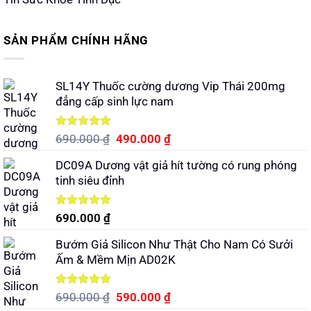
SẢN PHẨM CHÍNH HÃNG
SL14Y Thuốc cường dương Vip Thái 200mg
đẳng cấp sinh lực nam
Được xếp
Giá
Giá
690.000
₫
490.000
₫
hạng
5.00
gốc
hiện
5 sao
DC09A Dương vật giả hít tường có rung phóng
là:
tại
tinh siêu đỉnh
690.000 ₫.
là:
490.000 ₫.
Được xếp
690.000
₫
hạng
5.00
5 sao
Bướm Giả Silicon Như Thật Cho Nam Có Sưởi
Ấm & Mềm Mịn AD02K
Được xếp
Giá
Giá
690.000
₫
590.000
₫
hạng
5.00