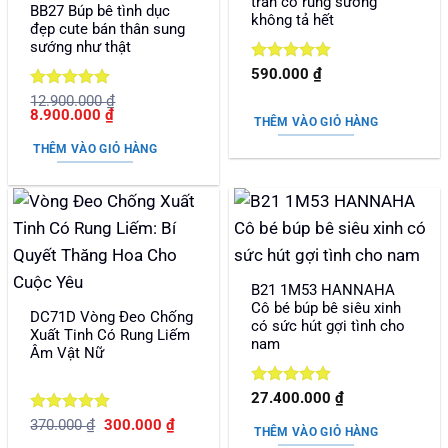
trần có rung sướng
BB27 Búp bê tình dục
không tả hết
đẹp cute bán thân sung
sướng như thật
Được xếp
590.000
₫
hạng
5
5
Được xếp
12.900.000
₫
sao
Giá
Giá
8.900.000
₫
hạng
5
5
THÊM VÀO GIỎ HÀNG
gốc
hiện
sao
là:
tại
THÊM VÀO GIỎ HÀNG
12.900.000 ₫.
là:
8.900.000 ₫.
B21 1M53 HANNAHA
Cô bé búp bê siêu xinh
DC71D Vòng Đeo Chống
có sức hút gợi tình cho
Xuất Tinh Có Rung Liếm
nam
Âm Vật Nữ
Được xếp
27.400.000
₫
hạng
5
5
Được xếp
Giá
Giá
370.000
₫
300.000
₫
sao
THÊM VÀO GIỎ HÀNG
gốc
hiện
hạng
5
5