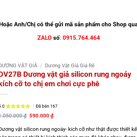
Hoặc Anh/Chị có thể gửi mã sản phẩm cho Shop qu
ZALO
số
:
0915.764.464
DƯƠNG VẬT GIẢ
/
Dương Vật Giả Giá Rẻ
DV27B Dương vật giả silicon rung ngoáy
kích cỡ to chị em chơi cực phê
Đã bán
167
5.0
5.0
1
trên 5
Giá
Giá
1.050.000
₫
590.000
₫
dựa trên
gốc
hiện
đánh giá
là:
tại
Dương vật silicon rung ngoáy- kích cỡ như thật được thiết kế
1.050.000 ₫.
là:
590.000 ₫.