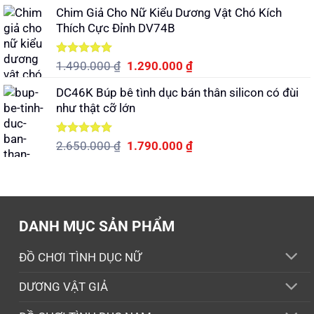
gốc
hiện
5 sao
Chim Giả Cho Nữ Kiểu Dương Vật Chó Kích
là:
tại
Thích Cực Đỉnh DV74B
690.000 ₫.
là:
590.000 ₫.
Được xếp
Giá
Giá
1.490.000
₫
1.290.000
₫
hạng
5.00
gốc
hiện
5 sao
DC46K Búp bê tình dục bán thân silicon có đùi
là:
tại
như thật cỡ lớn
1.490.000 ₫.
là:
1.290.000 ₫.
Được xếp
Giá
Giá
2.650.000
₫
1.790.000
₫
hạng
5.00
gốc
hiện
5 sao
là:
tại
2.650.000 ₫.
là:
1.790.000 ₫.
DANH MỤC SẢN PHẨM
ĐỒ CHƠI TÌNH DỤC NỮ
DƯƠNG VẬT GIẢ