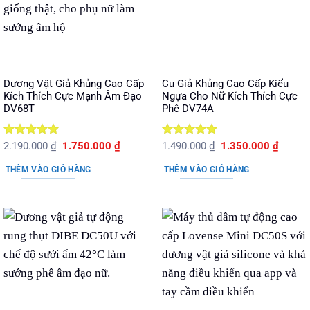
Dương Vật Giả Khủng Cao Cấp
Cu Giả Khủng Cao Cấp Kiểu
Kích Thích Cực Mạnh Âm Đạo
Ngựa Cho Nữ Kích Thích Cực
DV68T
Phê DV74A
Được xếp
Giá
Giá
Được xếp
Giá
Giá
2.190.000
₫
1.750.000
₫
1.490.000
₫
1.350.000
₫
gốc
hiện
gốc
hiện
hạng
5
5
hạng
5
5
là:
tại
là:
tại
sao
sao
THÊM VÀO GIỎ HÀNG
THÊM VÀO GIỎ HÀNG
2.190.000 ₫.
là:
1.490.000 ₫.
là:
1.750.000 ₫.
1.350.