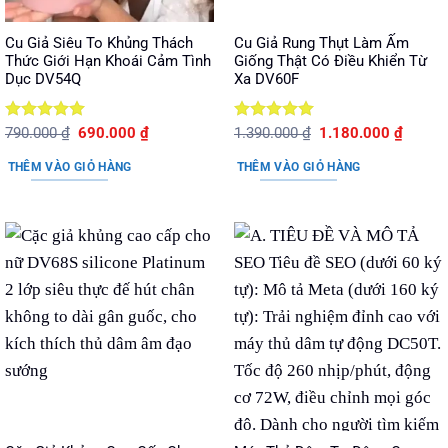
Cu Giả Siêu To Khủng Thách
Cu Giả Rung Thụt Làm Ấm
Thức Giới Hạn Khoái Cảm Tình
Giống Thật Có Điều Khiển Từ
Dục DV54Q
Xa DV60F
Được xếp
Giá
Giá
Được xếp
Giá
Giá
790.000
₫
690.000
₫
1.390.000
₫
1.180.000
₫
gốc
hiện
gốc
hiện
hạng
5
5
hạng
5
5
là:
tại
là:
tại
sao
sao
THÊM VÀO GIỎ HÀNG
THÊM VÀO GIỎ HÀNG
790.000 ₫.
là:
1.390.000 ₫.
là:
690.000 ₫.
1.180.