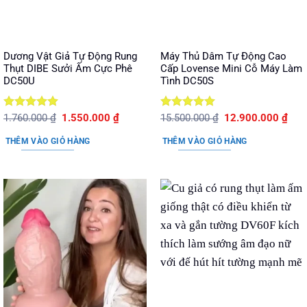
Dương Vật Giả Tự Động Rung
Máy Thủ Dâm Tự Động Cao
Thụt DIBE Sưởi Ấm Cực Phê
Cấp Lovense Mini Cỗ Máy Làm
DC50U
Tình DC50S
Được xếp
Giá
Giá
Được xếp
Giá
Giá
1.760.000
₫
1.550.000
₫
15.500.000
₫
12.900.000
₫
gốc
hiện
gốc
hiện
hạng
5
5
hạng
5
5
là:
tại
là:
tại
sao
sao
THÊM VÀO GIỎ HÀNG
THÊM VÀO GIỎ HÀNG
1.760.000 ₫.
là:
15.500.000 ₫.
là:
1.550.000 ₫.
12.9