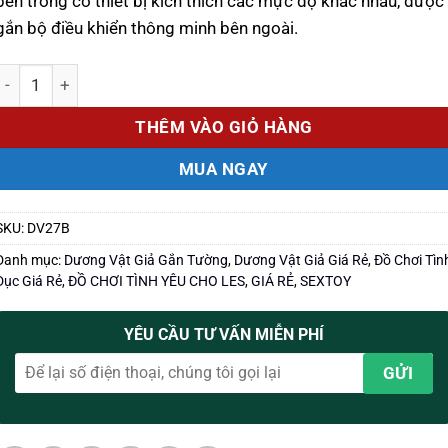
bên trong có thiết bị kích thích các mực độ khác nhau, được
gắn bộ điều khiển thông minh bên ngoài.
Số lượng
THÊM VÀO GIỎ HÀNG
MUA NGAY
SKU:
DV27B
Danh mục:
Dương Vật Giả Gắn Tường
,
Dương Vật Giả Giá Rẻ
,
Đồ Chơi Tìn
Dục Giá Rẻ
,
ĐỒ CHƠI TÌNH YÊU CHO LES
,
GIÁ RẺ
,
SEXTOY
YÊU CẦU TƯ VẤN MIỄN PHÍ