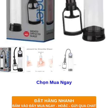
Chọn Mua Ngay
ĐẶT HÀNG NHANH
BẤM VÀO ĐÂY MUA NGAY - HOẶC - GỬI QUA CHAT