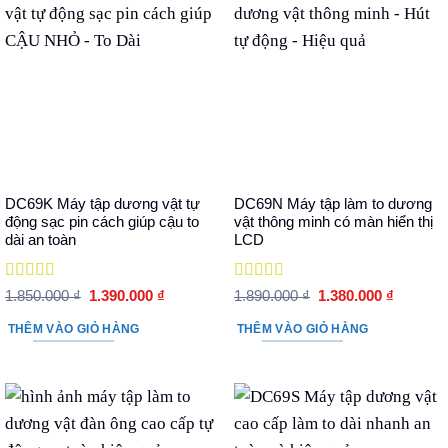
DC69K Máy tập dương vật tự
DC69N Máy tập làm to dương
động sạc pin cách giúp cậu to
vật thông minh có màn hiển thị
dài an toàn
LCD
Được xếp
Được xếp
Giá
Giá
Giá
Giá
1.850.000
₫
1.390.000
₫
1.890.000
₫
1.380.000
₫
hạng
5
5 sao
gốc
hiện
hạng
5
5 sao
gốc
hiện
là:
tại
là:
tại
THÊM VÀO GIỎ HÀNG
THÊM VÀO GIỎ HÀNG
1.850.000 ₫.
là:
1.890.000 ₫.
là:
1.390.000 ₫.
1.380.00