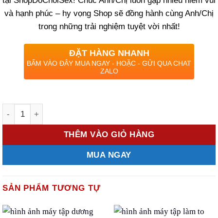
tại ShopDoChoiSex! Chúc Anh/Chị luôn gặp nhiều niềm vui
và hạnh phúc – hy vọng Shop sẽ đồng hành cùng Anh/Chị
trong những trải nghiệm tuyệt vời nhất!
ĐẶT HÀNG NHANH
BẤM VÀO ĐÂY MUA NGAY - HOẶC - GỬI QUA CHAT
ZALO
Số lượng
THÊM VÀO GIỎ HÀNG
MUA NGAY
SẢN PHẨM TƯƠNG TỰ