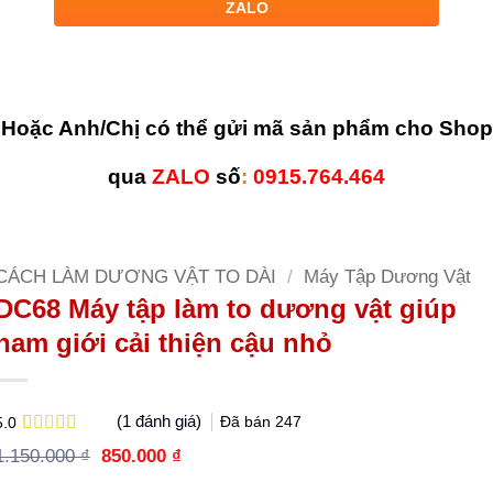
ZALO
Hoặc Anh/Chị có thể gửi mã sản phẩm cho Shop
qua
ZALO
số
:
0915.764.464
CÁCH LÀM DƯƠNG VẬT TO DÀI
/
Máy Tập Dương Vật
DC68 Máy tập làm to dương vật giúp
nam giới cải thiện cậu nhỏ
(
1
đánh giá)
Đã bán
247
5.0
5.0
1
trên 5
Giá
Giá
1.150.000
₫
850.000
₫
dựa trên
gốc
hiện
đánh giá
là:
tại