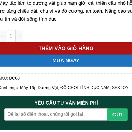
Máy tập làm to dương vật giúp nam giới cải thiện cậu nhỏ h
1.150.000 ₫.
là:
850.000 ₫.
trợ tăng chiều dài, chu vi và độ cương, an toàn. Nâng cao s
tự tin và đời sống tình dục
Số lượng
THÊM VÀO GIỎ HÀNG
MUA NGAY
SKU:
DC68
Danh mục:
Máy Tập Dương Vật
,
ĐỒ CHƠI TÌNH DỤC NAM
,
SEXTOY
YÊU CẦU TƯ VẤN MIỄN PHÍ