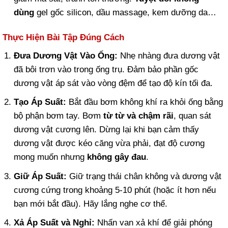
dùng
gel gốc silicon, dầu massage, kem dưỡng da…
Thực Hiện Bài Tập Đúng Cách
Đưa Dương Vật Vào Ống:
Nhẹ nhàng đưa dương vật
đã bôi trơn vào trong ống trụ. Đảm bảo phần gốc
dương vật áp sát vào vòng đệm để tạo độ kín tối đa.
Tạo Áp Suất:
Bắt đầu bơm không khí ra khỏi ống bằng
bộ phận bơm tay. Bơm
từ từ và chậm rãi
, quan sát
dương vật cương lên. Dừng lại khi bạn cảm thấy
dương vật được kéo căng vừa phải, đạt độ cương
mong muốn nhưng
không gây đau
.
Giữ Áp Suất:
Giữ trạng thái chân không và dương vật
cương cứng trong khoảng 5-10 phút (hoặc ít hơn nếu
bạn mới bắt đầu). Hãy lắng nghe cơ thể.
Xả Áp Suất và Nghỉ:
Nhấn van xả khí để giải phóng