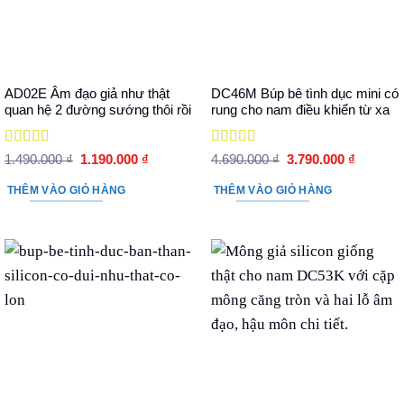
AD02E Âm đạo giả như thật
DC46M Búp bê tình dục mini có
quan hệ 2 đường sướng thôi rồi
rung cho nam điều khiển từ xa
Được xếp
Được xếp
Giá
Giá
Giá
Giá
1.490.000
₫
1.190.000
₫
4.690.000
₫
3.790.000
₫
hạng
5
5 sao
gốc
hiện
hạng
5
5 sao
gốc
hiện
là:
tại
là:
tại
THÊM VÀO GIỎ HÀNG
THÊM VÀO GIỎ HÀNG
1.490.000 ₫.
là:
4.690.000 ₫.
là:
1.190.000 ₫.
3.790.00