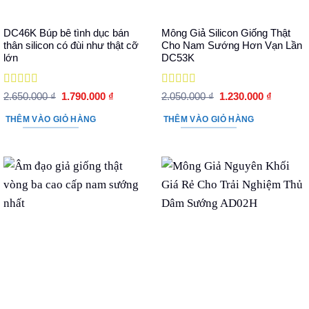
DC46K Búp bê tình dục bán
Mông Giả Silicon Giống Thật
thân silicon có đùi như thật cỡ
Cho Nam Sướng Hơn Vạn Lần
lớn
DC53K
Được xếp
Được xếp
Giá
Giá
Giá
Giá
2.650.000
₫
1.790.000
₫
2.050.000
₫
1.230.000
₫
hạng
5
5 sao
gốc
hiện
hạng
5
5 sao
gốc
hiện
là:
tại
là:
tại
THÊM VÀO GIỎ HÀNG
THÊM VÀO GIỎ HÀNG
2.650.000 ₫.
là:
2.050.000 ₫.
là:
1.790.000 ₫.
1.230.00