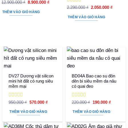
Được xếp
Giá
Giá
12.900.000
₫
8.900.000
₫
hạng
5
5 sao
gốc
hiện
Được xếp
Giá
Giá
2.290.000
₫
2.050.000
₫
là:
tại
hạng
5
5 sao
gốc
hiện
THÊM VÀO GIỎ HÀNG
12.900.000 ₫.
là:
là:
tại
THÊM VÀO GIỎ HÀNG
8.900.000 ₫.
2.290.000 ₫.
là:
2.050.00
DV27 Dương vật silicon
BD04A Bao cao su đôn
mini hít đất có rung siêu
dên bi siêu mềm da nâu
mềm mại
có quai đeo
Được xếp
Được xếp
Giá
Giá
Giá
Giá
950.000
₫
570.000
₫
220.000
₫
190.000
₫
hạng
5
5 sao
gốc
hiện
hạng
5
5 sao
gốc
hiện
là:
tại
là:
tại
THÊM VÀO GIỎ HÀNG
THÊM VÀO GIỎ HÀNG
950.000 ₫.
là:
220.000 ₫.
là:
570.000 ₫.
190.000 