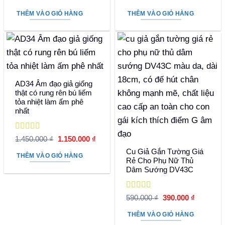
hạng
5
5 sao
gốc
hiện
hạng
5
5 sao
gốc
hiện
là:
tại
là:
tại
THÊM VÀO GIỎ HÀNG
THÊM VÀO GIỎ HÀNG
750.000 ₫.
là:
1.650.000 ₫.
là:
420.000 ₫.
1.290
AD34 Âm đạo giả giống
thật có rung rên bú liếm
tỏa nhiệt làm ấm phê
nhất
Được xếp
Giá
Giá
1.450.000
₫
1.150.000
₫
hạng
5
5 sao
gốc
hiện
Cu Giả Gắn Tường Giá
là:
tại
THÊM VÀO GIỎ HÀNG
1.450.000 ₫.
là:
Rẻ Cho Phụ Nữ Thủ
1.150.000 ₫.
Dâm Sướng DV43C
Được xếp
Giá
Giá
590.000
₫
390.000
₫
hạng
5
5 sao
gốc
hiện
là:
tại
THÊM VÀO GIỎ HÀNG
590.000 ₫.
là: