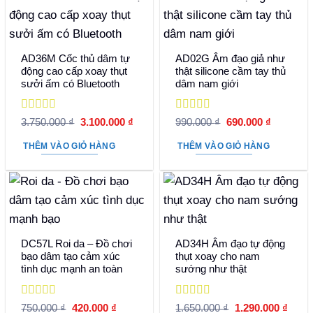
AD36M Cốc thủ dâm tự
AD02G Âm đạo giả như
động cao cấp xoay thụt
thật silicone cầm tay thủ
sưởi ấm có Bluetooth
dâm nam giới
Được xếp
Được xếp
Giá
Giá
Giá
Giá
3.750.000
₫
3.100.000
₫
990.000
₫
690.000
₫
hạng
5
5 sao
gốc
hiện
hạng
5
5 sao
gốc
hiện
là:
tại
là:
tại
THÊM VÀO GIỎ HÀNG
THÊM VÀO GIỎ HÀNG
3.750.000 ₫.
là:
990.000 ₫.
là:
3.100.000 ₫.
690.000 
DC57L Roi da – Đồ chơi
AD34H Âm đạo tự động
bạo dâm tạo cảm xúc
thụt xoay cho nam
tình dục mạnh an toàn
sướng như thật
Được xếp
Được xếp
Giá
Giá
Giá
Giá
750.000
₫
420.000
₫
1.650.000
₫
1.290.000
₫