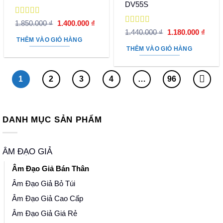
DV55S
Được xếp
Giá
Giá
1.850.000
₫
1.400.000
₫
hạng
5
5 sao
gốc
hiện
Được xếp
Giá
Giá
1.440.000
₫
1.180.000
₫
là:
tại
hạng
5
5 sao
gốc
hiện
THÊM VÀO GIỎ HÀNG
1.850.000 ₫.
là:
là:
tại
THÊM VÀO GIỎ HÀNG
1.400.000 ₫.
1.440.000 ₫.
là:
1.180
1
2
3
4
…
96
DANH MỤC SẢN PHẨM
ÂM ĐẠO GIẢ
Âm Đạo Giả Bán Thân
Âm Đạo Giả Bỏ Túi
Âm Đạo Giả Cao Cấp
Âm Đạo Giả Giá Rẻ