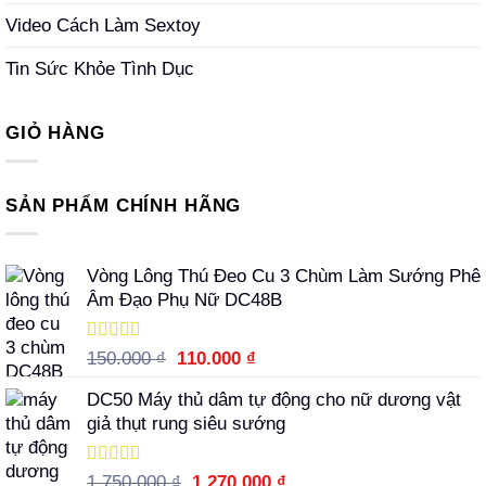
Video Cách Làm Sextoy
Tin Sức Khỏe Tình Dục
GIỎ HÀNG
SẢN PHẨM CHÍNH HÃNG
Vòng Lông Thú Đeo Cu 3 Chùm Làm Sướng Phê
Âm Đạo Phụ Nữ DC48B
Được xếp
Giá
Giá
150.000
₫
110.000
₫
hạng
5.00
5
gốc
hiện
sao
DC50 Máy thủ dâm tự động cho nữ dương vật
là:
tại
giả thụt rung siêu sướng
150.000 ₫.
là:
110.000 ₫.
Được xếp
Giá
Giá
1.750.000
₫
1.270.000
₫