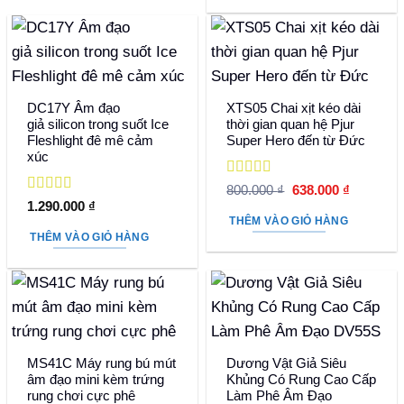
390.000 
DC17Y Âm đạo
XTS05 Chai xịt kéo dài
giả silicon trong suốt Ice
thời gian quan hệ Pjur
Fleshlight đê mê cảm
Super Hero đến từ Đức
xúc
Được xếp
Giá
Giá
800.000
₫
638.000
₫
hạng
5
5 sao
gốc
hiện
Được xếp
1.290.000
₫
là:
tại
hạng
5
5 sao
THÊM VÀO GIỎ HÀNG
800.000 ₫.
là:
THÊM VÀO GIỎ HÀNG
638.000 
MS41C Máy rung bú mút
Dương Vật Giả Siêu
âm đạo mini kèm trứng
Khủng Có Rung Cao Cấp
rung chơi cực phê
Làm Phê Âm Đạo