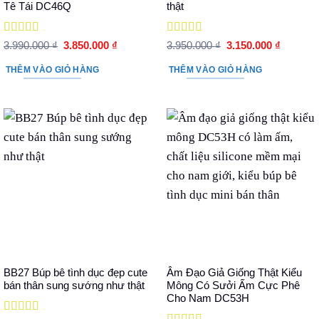
Tê Tái DC46Q
thật
Được xếp
Được xếp
Giá
Giá
Giá
Giá
3.990.000
₫
3.850.000
₫
3.950.000
₫
3.150.000
₫
hạng
5
5 sao
gốc
hiện
hạng
5
5 sao
gốc
hiện
là:
tại
là:
tại
THÊM VÀO GIỎ HÀNG
THÊM VÀO GIỎ HÀNG
3.990.000 ₫.
là:
3.950.000 ₫.
là:
3.850.000 ₫.
3.150.00
BB27 Búp bê tình dục đẹp cute
Âm Đạo Giả Giống Thật Kiểu
bán thân sung sướng như thật
Mông Có Sưởi Ấm Cực Phê
Cho Nam DC53H