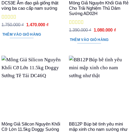
DC53E Âm đạo giả giống thật
Mông Giả Nguyên Khối Giá Rẻ
vòng ba cao cấp nam sướng
Cho Trải Nghiệm Thủ Dâm
Sướng AD02H
Được xếp
Giá
Giá
1.750.000
₫
1.470.000
₫
hạng
5
5 sao
gốc
hiện
Được xếp
Giá
Giá
1.390.000
₫
1.080.000
₫
là:
tại
hạng
5
5 sao
gốc
hiện
THÊM VÀO GIỎ HÀNG
1.750.000 ₫.
là:
là:
tại
THÊM VÀO GIỎ HÀNG
1.470.000 ₫.
1.390.000 ₫.
là:
1.080.00
Mông Giả Silicon Nguyên Khối
BB12P Búp bê tình yêu mini
Cỡ Lớn 11.5kg Doggy Sướng
mập xinh cho nam sướng như