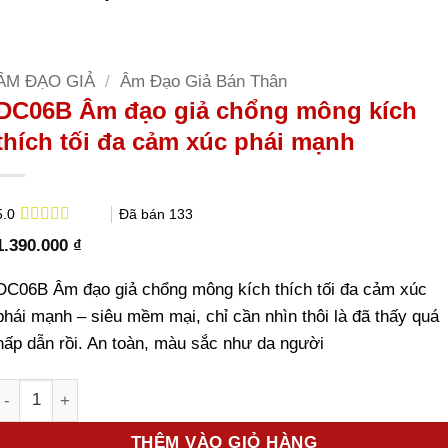
ÂM ĐẠO GIẢ
/
Âm Đạo Giả Bán Thân
DC06B Âm đạo giả chổng mông kích
thích tối đa cảm xúc phái mạnh
Đã bán
133
5.0
5.0
2
trên 5
1.390.000
₫
dựa trên
đánh giá
DC06B Âm đạo giả chổng mông kích thích tối đa cảm xúc
phái mạnh – siêu mềm mại, chỉ cần nhìn thôi là đã thấy quá
hấp dẫn rồi. An toàn, màu sắc như da người
Số lượng
THÊM VÀO GIỎ HÀNG