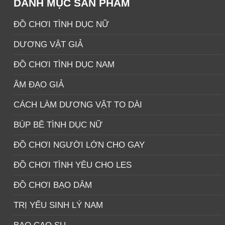
DANH MỤC SẢN PHẨM
ĐỒ CHƠI TÌNH DỤC NỮ
DƯƠNG VẬT GIẢ
ĐỒ CHƠI TÌNH DỤC NAM
ÂM ĐẠO GIẢ
CÁCH LÀM DƯƠNG VẬT TO DÀI
BÚP BÊ TÌNH DỤC NỮ
ĐỒ CHƠI NGƯỜI LỚN CHO GAY
ĐỒ CHƠI TÌNH YÊU CHO LES
ĐỒ CHƠI BẠO DÂM
TRỊ YẾU SINH LÝ NAM