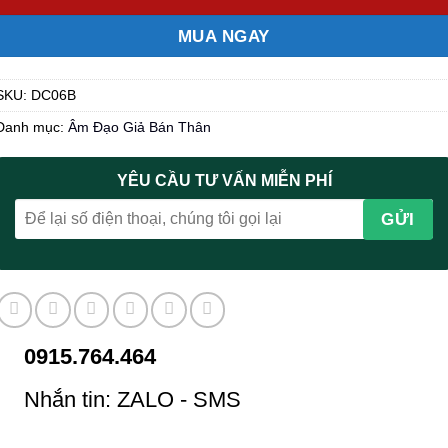
MUA NGAY
SKU:
DC06B
Danh mục:
Âm Đạo Giả Bán Thân
YÊU CẦU TƯ VẤN MIỄN PHÍ
0915.764.464
Nhắn tin: ZALO - SMS