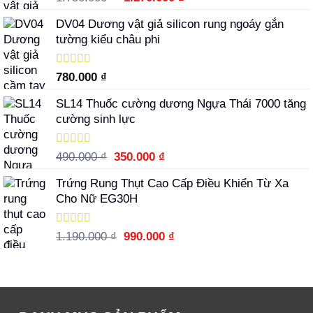
hạng
5.00
5
gốc
hiện
sao
DV04 Dương vật giả silicon rung ngoáy gắn
là:
tại
tường kiểu châu phi
1.750.000 ₫.
là:
1.270.000 ₫.
Được xếp
780.000
₫
hạng
5.00
5
sao
SL14 Thuốc cường dương Ngựa Thái 7000 tăng
cường sinh lực
Được xếp
Giá
Giá
490.000
₫
350.000
₫
hạng
5.00
5
gốc
hiện
sao
Trứng Rung Thụt Cao Cấp Điều Khiển Từ Xa
là:
tại
Cho Nữ EG30H
490.000 ₫.
là:
350.000 ₫.
Được xếp
Giá
Giá
1.190.000
₫
990.000
₫
hạng
5.00
5
gốc
hiện
sao
là:
tại
1.190.000 ₫.
là:
990.000 ₫.