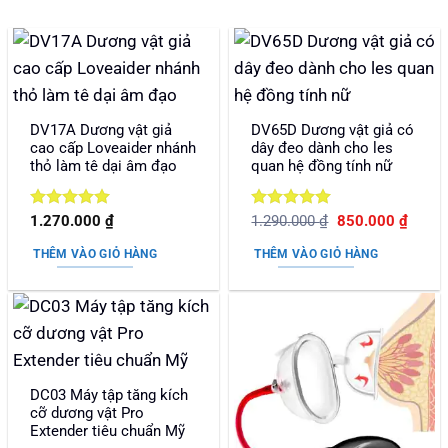
DV17A Dương vật giả
DV65D Dương vật giả có
cao cấp Loveaider nhánh
dây đeo dành cho les
thỏ làm tê dại âm đạo
quan hệ đồng tính nữ
Được xếp
Được xếp
Giá
Giá
1.270.000
₫
1.290.000
₫
850.000
₫
gốc
hiện
hạng
5
5
hạng
5
5
là:
tại
sao
sao
THÊM VÀO GIỎ HÀNG
THÊM VÀO GIỎ HÀNG
1.290.000 ₫.
là:
850.0
DC03 Máy tập tăng kích
cỡ dương vật Pro
Extender tiêu chuẩn Mỹ