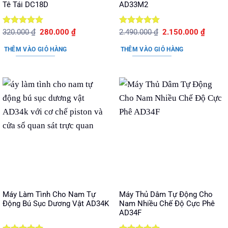
Tê Tái DC18D
AD33M2
Được xếp
Giá
Giá
Được xếp
Giá
Giá
320.000
₫
280.000
₫
2.490.000
₫
2.150.000
₫
gốc
hiện
gốc
hiện
hạng
5
5
hạng
5
5
là:
tại
là:
tại
sao
sao
THÊM VÀO GIỎ HÀNG
THÊM VÀO GIỎ HÀNG
320.000 ₫.
là:
2.490.000 ₫.
là:
280.000 ₫.
2.150.
Máy Làm Tình Cho Nam Tự
Máy Thủ Dâm Tự Động Cho
Động Bú Sục Dương Vật AD34K
Nam Nhiều Chế Độ Cực Phê
AD34F