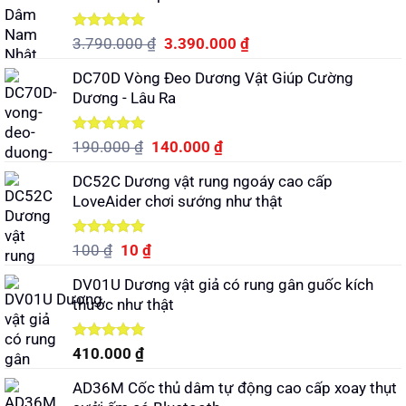
Được xếp
Giá
Giá
3.790.000
₫
3.390.000
₫
hạng
5.00
gốc
hiện
5 sao
DC70D Vòng Đeo Dương Vật Giúp Cường
là:
tại
Dương - Lâu Ra
3.790.000 ₫.
là:
3.390.000 ₫.
Được xếp
Giá
Giá
190.000
₫
140.000
₫
hạng
5.00
gốc
hiện
5 sao
DC52C Dương vật rung ngoáy cao cấp
là:
tại
LoveAider chơi sướng như thật
190.000 ₫.
là:
140.000 ₫.
Được xếp
Giá
Giá
100
₫
10
₫
hạng
5.00
gốc
hiện
5 sao
DV01U Dương vật giả có rung gân guốc kích
là:
tại
thước như thật
100 ₫.
là:
10 ₫.
Được xếp
410.000
₫
hạng
5.00
5 sao
AD36M Cốc thủ dâm tự động cao cấp xoay thụt