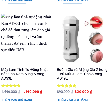
THÊM VÀO GIỎ HÀNG
THÊM VÀO GIỎ HÀNG
1.690.000 ₫.
là:
280.000 ₫.
là:
1.390.000 ₫.
220.000 ₫.
Máy Làm Tình Tự Động Nhật
Bướm Giả và Miệng Giả 2 trong
Bản Cho Nam Sung Sướng
1 Bú Mút & Làm Tình Sướng
AD33L
AD19E
Được xếp
Giá
Giá
Được xếp
Giá
Giá
1.490.000
₫
1.190.000
₫
890.000
₫
820.000
₫
gốc
hiện
gốc
hiện
hạng
5
5
hạng
5
5
là:
tại
là:
tại
sao
sao
THÊM VÀO GIỎ HÀNG
THÊM VÀO GIỎ HÀNG
1.490.000 ₫.
là:
890.000 ₫.
là:
1.190.000 ₫.
820.000 ₫.