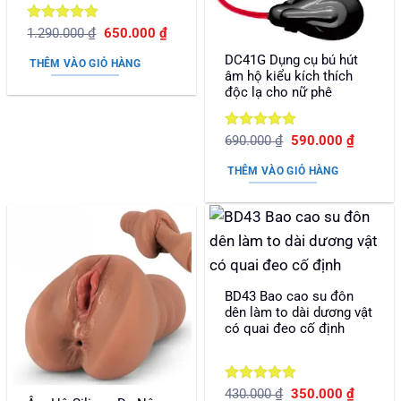
Được xếp
Giá
Giá
1.290.000
₫
650.000
₫
gốc
hiện
hạng
5
5
là:
tại
DC41G Dụng cụ bú hút
sao
THÊM VÀO GIỎ HÀNG
1.290.000 ₫.
là:
âm hộ kiểu kích thích
650.000 ₫.
độc lạ cho nữ phê
Được xếp
Giá
Giá
690.000
₫
590.000
₫
gốc
hiện
hạng
5
5
là:
tại
sao
THÊM VÀO GIỎ HÀNG
690.000 ₫.
là:
590.000
BD43 Bao cao su đôn
dên làm to dài dương vật
có quai đeo cố định
Được xếp
Giá
Giá
430.000
₫
350.000
₫