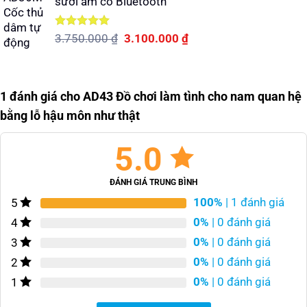
sưởi ấm có Bluetooth
Được xếp
Giá
Giá
3.750.000
₫
3.100.000
₫
hạng
5.00
gốc
hiện
5 sao
là:
tại
3.750.000 ₫.
là:
1 đánh giá cho
AD43 Đồ chơi làm tình cho nam quan hệ
3.100.000 ₫.
bằng lỗ hậu môn như thật
5.0
ĐÁNH GIÁ TRUNG BÌNH
100%
| 1 đánh giá
5
0%
| 0 đánh giá
4
0%
| 0 đánh giá
3
0%
| 0 đánh giá
2
0%
| 0 đánh giá
1