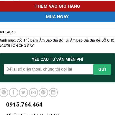
THÊM VÀO GIỎ HÀNG
MUA NGAY
SKU:
AD43
Danh mục:
Cốc Thủ Dâm
,
Âm Đạo Giả Bỏ Túi
,
Âm Đạo Giả Giá Rẻ
,
ĐỒ CHƠ
NGƯỜI LỚN CHO GAY
YÊU CẦU TƯ VẤN MIỄN PHÍ
0915.764.464