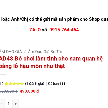
Hoặc Anh/Chị có thể gửi mã sản phẩm cho Shop qu
ZALO
số
:
0915.764.464
ÂM ĐẠO GIẢ
/
Âm Đạo Giả Bỏ Túi
AD43 Đồ chơi làm tình cho nam quan hệ
bằng lỗ hậu môn như thật
(
1
đánh giá)
Đã bán
111
5.0
5.0
1
trên 5
Giá
Giá
650.000
₫
490.000
₫
dựa trên
gốc
hiện
đánh giá
là:
tại
Số lượng
650.000 ₫.
là:
490.000 ₫.