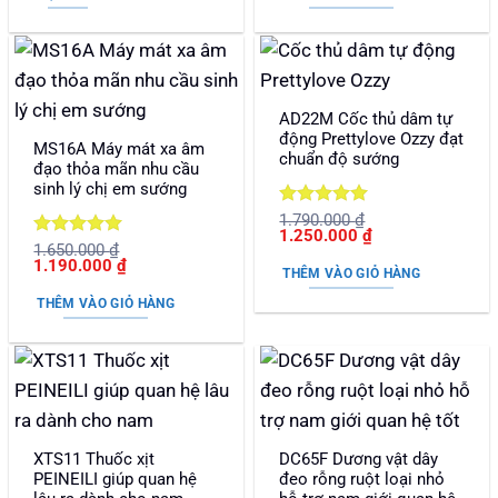
250.000 ₫.
1.870.000 ₫.
là:
1.650.000 ₫.
AD22M Cốc thủ dâm tự
động Prettylove Ozzy đạt
MS16A Máy mát xa âm
chuẩn độ sướng
đạo thỏa mãn nhu cầu
sinh lý chị em sướng
Được xếp
1.790.000
₫
Giá
Giá
1.250.000
₫
hạng
5
5
Được xếp
1.650.000
₫
gốc
hiện
sao
Giá
Giá
1.190.000
₫
là:
tại
hạng
5
5
THÊM VÀO GIỎ HÀNG
gốc
hiện
1.790.000 ₫.
là:
sao
là:
tại
1.250.000 ₫.
THÊM VÀO GIỎ HÀNG
1.650.000 ₫.
là:
1.190.000 ₫.
XTS11 Thuốc xịt
DC65F Dương vật dây
PEINEILI giúp quan hệ
đeo rỗng ruột loại nhỏ