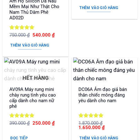
Âm Hộ Silicon Da Nâu
gốc
hiện
hạng
5
5
là:
tại
Mềm Mại Như Thật Cho
sao
THÊM VÀO GIỎ HÀNG
430.000 ₫.
là:
Nam Thủ Dâm Phê
350.000
AD02D
Được xếp
Giá
Giá
750.000
₫
540.000
₫
gốc
hiện
hạng
5
5
là:
tại
sao
THÊM VÀO GIỎ HÀNG
750.000 ₫.
là:
540.000 ₫.
HẾT HÀNG
AV09A Máy rung mini
DC06A Âm đạo giả bán
chày rung tình yêu cao
thân chiếc mông đáng
cấp dành cho nam nữ
yêu dành cho nam
phê
Được xếp
Giá
Giá
Được xếp
390.000
₫
250.000
₫
1.870.000
₫
gốc
hiện
Giá
Giá
1.650.000
₫
hạng
5
5
hạng
5
5
là:
tại
gốc
hiện
sao
sao
390.000 ₫.
là:
là:
tại
ĐỌC TIẾP
THÊM VÀO GIỎ HÀNG