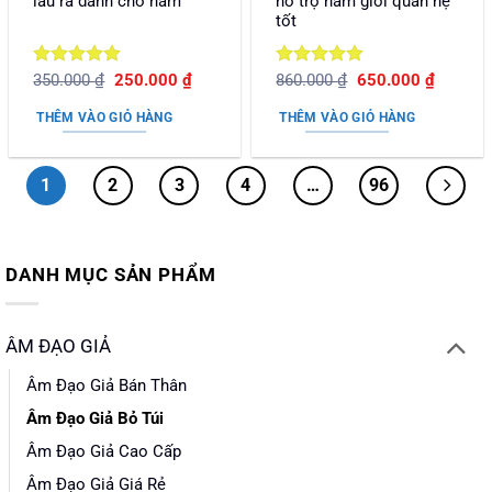
lâu ra dành cho nam
hỗ trợ nam giới quan hệ
tốt
Được xếp
Giá
Giá
Được xếp
Giá
Giá
350.000
₫
250.000
₫
860.000
₫
650.000
₫
gốc
hiện
gốc
hiện
hạng
5
5
hạng
5
5
là:
tại
là:
tại
sao
sao
THÊM VÀO GIỎ HÀNG
THÊM VÀO GIỎ HÀNG
350.000 ₫.
là:
860.000 ₫.
là:
250.000 ₫.
650.000
1
2
3
4
…
96
DANH MỤC SẢN PHẨM
ÂM ĐẠO GIẢ
Âm Đạo Giả Bán Thân
Âm Đạo Giả Bỏ Túi
Âm Đạo Giả Cao Cấp
Âm Đạo Giả Giá Rẻ