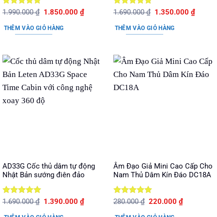
Được xếp
Giá
Giá
Được xếp
Giá
Giá
1.990.000
₫
1.850.000
₫
1.690.000
₫
1.350.000
₫
gốc
hiện
gốc
hiện
hạng
5
5
hạng
5
5
là:
tại
là:
tại
sao
sao
THÊM VÀO GIỎ HÀNG
THÊM VÀO GIỎ HÀNG
1.990.000 ₫.
là:
1.690.000 ₫.
là:
1.850.000 ₫.
1.350.
AD33G Cốc thủ dâm tự động
Âm Đạo Giả Mini Cao Cấp Cho
Nhật Bản sướng điên đảo
Nam Thủ Dâm Kín Đáo DC18A
Được xếp
Giá
Giá
Được xếp
Giá
Giá
1.690.000
₫
1.390.000
₫
280.000
₫
220.000
₫
gốc
hiện
gốc
hiện
hạng
5
5
hạng
5
5
là:
tại
là:
tại
sao
sao