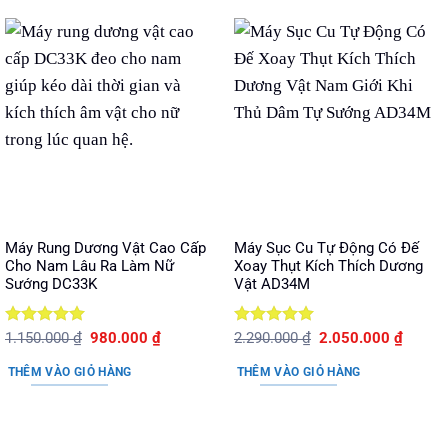
Máy Rung Dương Vật Cao Cấp
Máy Sục Cu Tự Động Có Đế
Cho Nam Lâu Ra Làm Nữ
Xoay Thụt Kích Thích Dương
Sướng DC33K
Vật AD34M
Được xếp
Giá
Giá
Được xếp
Giá
Giá
1.150.000
₫
980.000
₫
2.290.000
₫
2.050.000
₫
gốc
hiện
gốc
hiện
hạng
5
5
hạng
5
5
là:
tại
là:
tại
sao
sao
THÊM VÀO GIỎ HÀNG
THÊM VÀO GIỎ HÀNG
1.150.000 ₫.
là:
2.290.000 ₫.
là:
980.000 ₫.
2.050.