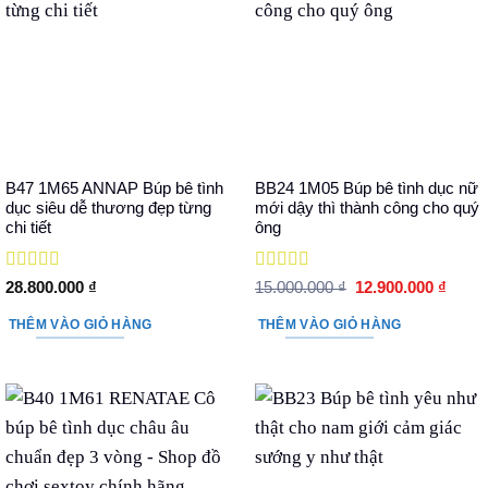
B47 1M65 ANNAP Búp bê tình
BB24 1M05 Búp bê tình dục nữ
dục siêu dễ thương đẹp từng
mới dậy thì thành công cho quý
chi tiết
ông
Được xếp
Được xếp
Giá
Giá
28.800.000
₫
15.000.000
₫
12.900.000
₫
hạng
5
5 sao
hạng
5
5 sao
gốc
hiện
là:
tại
THÊM VÀO GIỎ HÀNG
THÊM VÀO GIỎ HÀNG
15.000.000 ₫.
là:
12.90