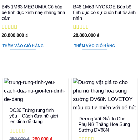
B45 1M63 MEGUMIA Cô búp
B46 1M63 NYOKOE Búp bê
bê tình dục xinh nhẹ nhàng tình
tình dục có sự cuốn hút từ ánh
cảm
nhìn
Được xếp
Được xếp
28.800.000
₫
28.800.000
₫
hạng
5
5 sao
hạng
5
5 sao
THÊM VÀO GIỎ HÀNG
THÊM VÀO GIỎ HÀNG
DC36 Trứng rung tình
yêu – Cách đưa nữ giới
Dương Vật Giả To Cho
lên đỉnh dễ dàng
Phụ Nữ Thăng Hoa Sung
Sướng DV68N
Được xếp
Giá
Giá
350.000
₫
280.000
₫