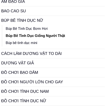
ÂM ĐẠO GIẢ
BAO CAO SU
BÚP BÊ TÌNH DỤC NỮ
Búp Bê Tình Dục Bơm Hơi
Búp Bê Tình Dục Giống Người Thật
Búp bê tình dục mini
CÁCH LÀM DƯƠNG VẬT TO DÀI
DƯƠNG VẬT GIẢ
ĐỒ CHƠI BẠO DÂM
ĐỒ CHƠI NGƯỜI LỚN CHO GAY
ĐỒ CHƠI TÌNH DỤC NAM
ĐỒ CHƠI TÌNH DỤC NỮ