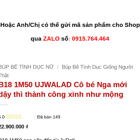
Hoặc Anh/Chị có thể gửi mã sản phẩm cho Shop
qua
ZALO
số
:
0915.764.464
BÚP BÊ TÌNH DỤC NỮ
/
Búp Bê Tình Dục Giống Người
Thật
B18 1M50 UJWALAD Cô bé Nga mới
dậy thì thành công xinh như mộng
Đã bán
149
5.0
5.0
2
trên 5
22.900.000
₫
dựa trên
đánh giá