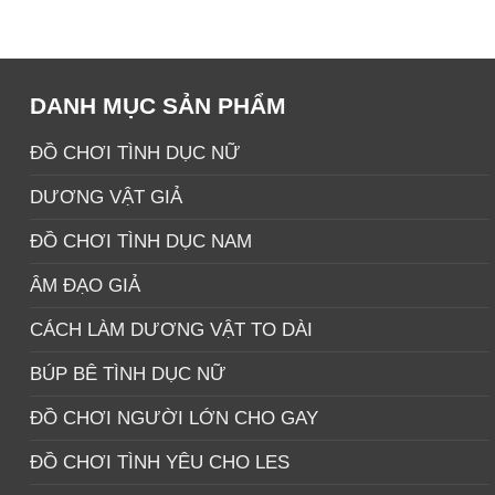
gốc
hiện
sao
là:
tại
750.000 ₫.
là:
520.000 ₫.
DANH MỤC SẢN PHẨM
ĐỒ CHƠI TÌNH DỤC NỮ
DƯƠNG VẬT GIẢ
ĐỒ CHƠI TÌNH DỤC NAM
ÂM ĐẠO GIẢ
CÁCH LÀM DƯƠNG VẬT TO DÀI
BÚP BÊ TÌNH DỤC NỮ
ĐỒ CHƠI NGƯỜI LỚN CHO GAY
ĐỒ CHƠI TÌNH YÊU CHO LES