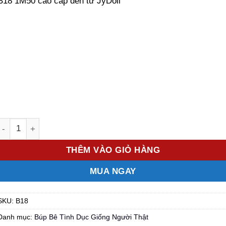
B18 1M50 cao cấp đến từ JyDoll
Số lượng
THÊM VÀO GIỎ HÀNG
MUA NGAY
SKU:
B18
Danh mục:
Búp Bê Tình Dục Giống Người Thật