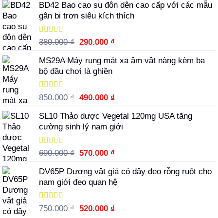
sao
BD42 Bao cao su đôn dên cao cấp với các mẫu
là:
tại
gân bi trơn siêu kích thích
2.550.000 ₫.
là:
1.790.000 ₫.
Được xếp
Giá
Giá
380.000
₫
290.000
₫
hạng
5.00
5
gốc
hiện
sao
MS29A Máy rung mát xa âm vật nàng kèm ba
là:
tại
bộ đầu chơi là ghiền
380.000 ₫.
là:
290.000 ₫.
Được xếp
Giá
Giá
850.000
₫
490.000
₫
hạng
5.00
5
gốc
hiện
sao
SL10 Thảo dược Vegetal 120mg USA tăng
là:
tại
cường sinh lý nam giới
850.000 ₫.
là:
490.000 ₫.
Được xếp
Giá
Giá
690.000
₫
570.000
₫
hạng
5.00
5
gốc
hiện
sao
DV65P Dương vật giả có dây đeo rỗng ruột cho
là:
tại
nam giới đeo quan hệ
690.000 ₫.
là:
570.000 ₫.
Được xếp
Giá
Giá
750.000
₫
520.000
₫
hạng
5.00
5