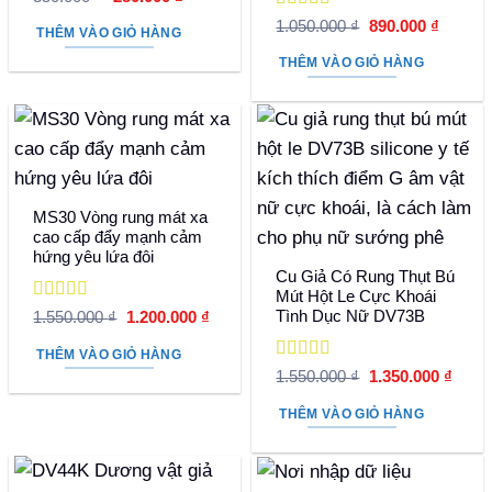
hạng
5
5 sao
gốc
hiện
Được xếp
Giá
Giá
là:
tại
1.050.000
₫
890.000
₫
THÊM VÀO GIỎ HÀNG
hạng
5
5 sao
gốc
hiện
350.000 ₫.
là:
là:
tại
280.000 ₫.
THÊM VÀO GIỎ HÀNG
1.050.000 ₫.
là:
890.000
MS30 Vòng rung mát xa
cao cấp đẩy mạnh cảm
hứng yêu lứa đôi
Cu Giả Có Rung Thụt Bú
Mút Hột Le Cực Khoái
Được xếp
Tình Dục Nữ DV73B
Giá
Giá
1.550.000
₫
1.200.000
₫
hạng
5
5 sao
gốc
hiện
là:
tại
THÊM VÀO GIỎ HÀNG
1.550.000 ₫.
là:
Được xếp
Giá
Giá
1.550.000
₫
1.350.000
₫
1.200.000 ₫.
hạng
5
5 sao
gốc
hiện
là:
tại
THÊM VÀO GIỎ HÀNG
1.550.000 ₫.
là:
1.350