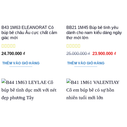
B43 1M63 ELEANORAT Cô
BB21 1M45 Búp bê tình yêu
búp bê châu Âu cực chất cảm
dành cho nam kiểu dáng ngây
giác mới
thơ mới lớn
Được xếp
Được xếp
Giá
Giá
24.700.000
₫
25.000.000
₫
23.900.000
₫
hạng
5
5 sao
hạng
5
5 sao
gốc
hiện
là:
tại
THÊM VÀO GIỎ HÀNG
THÊM VÀO GIỎ HÀNG
25.000.000 ₫.
là:
23.90