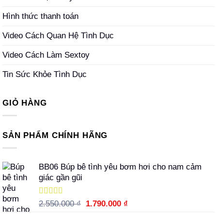
Hình thức thanh toán
Video Cách Quan Hệ Tình Dục
Video Cách Làm Sextoy
Tin Sức Khỏe Tình Dục
GIỎ HÀNG
SẢN PHẨM CHÍNH HÃNG
BB06 Búp bê tình yêu bơm hơi cho nam cảm
giác gần gũi
Được xếp
Giá
Giá
2.550.000
₫
1.790.000
₫
hạng
5.00
5
gốc
hiện