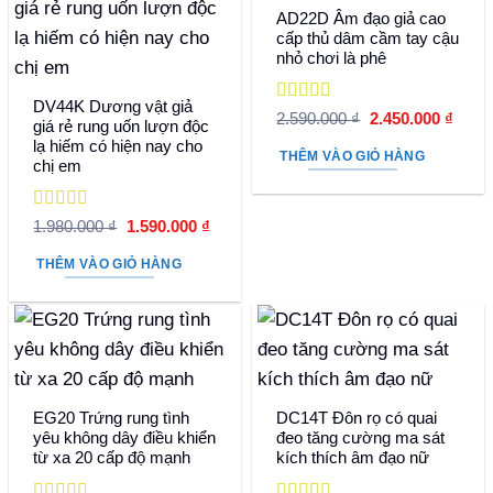
AD22D Âm đạo giả cao
cấp thủ dâm cầm tay cậu
nhỏ chơi là phê
DV44K Dương vật giả
Được xếp
Giá
Giá
2.590.000
₫
2.450.000
₫
giá rẻ rung uốn lượn độc
hạng
5
5 sao
gốc
hiện
lạ hiếm có hiện nay cho
là:
tại
THÊM VÀO GIỎ HÀNG
2.590.000 ₫.
là:
chị em
2.450
Được xếp
Giá
Giá
1.980.000
₫
1.590.000
₫
hạng
5
5 sao
gốc
hiện
là:
tại
THÊM VÀO GIỎ HÀNG
1.980.000 ₫.
là:
1.590.000 ₫.
EG20 Trứng rung tình
DC14T Đôn rọ có quai
yêu không dây điều khiển
đeo tăng cường ma sát
từ xa 20 cấp độ mạnh
kích thích âm đạo nữ