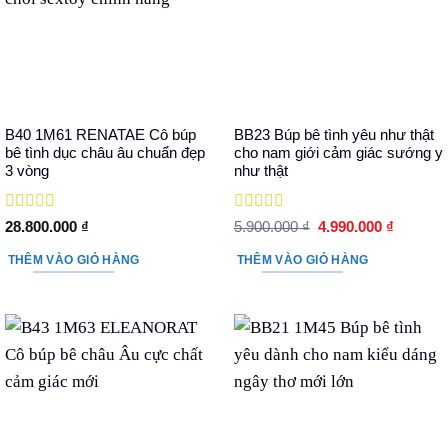
B40 1M61 RENATAE Cô búp
BB23 Búp bê tình yêu như thật
bê tình dục châu âu chuẩn đẹp
cho nam giới cảm giác sướng y
3 vòng
như thật
Được xếp
Được xếp
Giá
Giá
28.800.000
₫
5.900.000
₫
4.990.000
₫
hạng
5
5 sao
hạng
5
5 sao
gốc
hiện
là:
tại
THÊM VÀO GIỎ HÀNG
THÊM VÀO GIỎ HÀNG
5.900.000 ₫.
là:
4.990.00