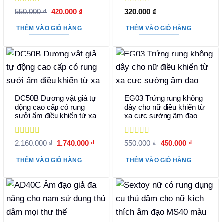
Được xếp
Được xếp
Giá
Giá
550.000
₫
420.000
₫
320.000
₫
hạng
5
5 sao
gốc
hiện
hạng
5
5 sao
là:
tại
THÊM VÀO GIỎ HÀNG
THÊM VÀO GIỎ HÀNG
550.000 ₫.
là:
420.000 ₫.
DC50B Dương vật giả tự
EG03 Trứng rung không
động cao cấp có rung
dây cho nữ điều khiển từ
sưởi ấm điều khiển từ xa
xa cực sướng âm đạo
Được xếp
Được xếp
Giá
Giá
Giá
Giá
2.160.000
₫
1.740.000
₫
550.000
₫
450.000
₫
hạng
5
5 sao
gốc
hiện
hạng
5
5 sao
gốc
hiện
là:
tại
là:
tại
THÊM VÀO GIỎ HÀNG
THÊM VÀO GIỎ HÀNG
2.160.000 ₫.
là:
550.000 ₫.
là:
1.740.000 ₫.
450.000 