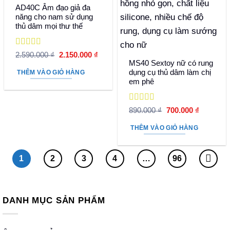
AD40C Âm đạo giả đa
năng cho nam sử dụng
thủ dâm mọi thư thế
Được xếp
Giá
Giá
2.590.000
₫
2.150.000
₫
hạng
5
5 sao
gốc
hiện
MS40 Sextoy nữ có rung
là:
tại
dụng cụ thủ dâm làm chị
THÊM VÀO GIỎ HÀNG
2.590.000 ₫.
là:
em phê
2.150.000 ₫.
Được xếp
Giá
Giá
890.000
₫
700.000
₫
hạng
5
5 sao
gốc
hiện
là:
tại
THÊM VÀO GIỎ HÀNG
890.000 ₫.
là:
700.000 
1
2
3
4
…
96
DANH MỤC SẢN PHẨM