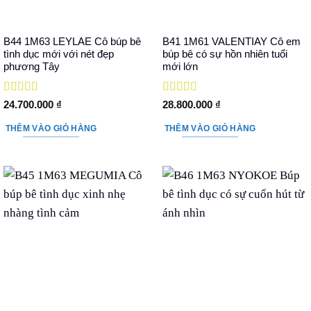
B44 1M63 LEYLAE Cô búp bê
B41 1M61 VALENTIAY Cô em
tình dục mới với nét đẹp
búp bê có sự hồn nhiên tuổi
phương Tây
mới lớn
Được xếp
Được xếp
24.700.000
₫
28.800.000
₫
hạng
5
5 sao
hạng
5
5 sao
THÊM VÀO GIỎ HÀNG
THÊM VÀO GIỎ HÀNG