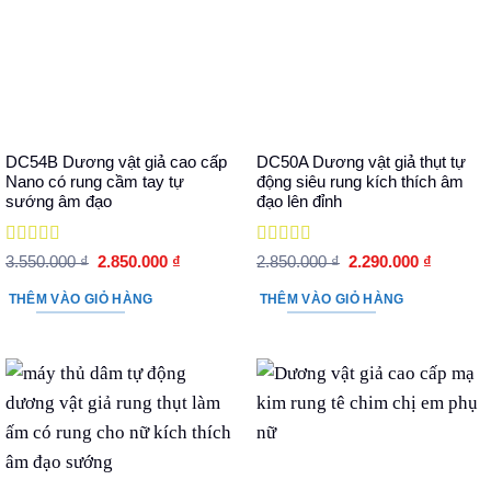
DC54B Dương vật giả cao cấp
DC50A Dương vật giả thụt tự
Nano có rung cầm tay tự
động siêu rung kích thích âm
sướng âm đạo
đạo lên đỉnh
Được xếp
Được xếp
Giá
Giá
Giá
Giá
3.550.000
₫
2.850.000
₫
2.850.000
₫
2.290.000
₫
hạng
5
5 sao
gốc
hiện
hạng
5
5 sao
gốc
hiện
là:
tại
là:
tại
THÊM VÀO GIỎ HÀNG
THÊM VÀO GIỎ HÀNG
3.550.000 ₫.
là:
2.850.000 ₫.
là:
2.850.000 ₫.
2.290.00