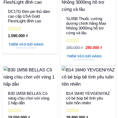
DC17G Đèn pin thủ dâm
cao cấp USA Gold
SL05B Thuốc cường
FleshLight đỉnh cao
dương chính hãng Max
Nhộng 3000mg hỗ trợ
cứng và lâu
Được xếp
1.590.000
₫
hạng
5
5 sao
THÊM VÀO GIỎ HÀNG
Được xếp
Giá
Giá
390.000
₫
280.000
₫
hạng
5
5 sao
gốc
hiện
là:
tại
THÊM VÀO GIỎ HÀNG
390.000 ₫.
là:
280.000 
B30 1M58 BELLAS Cô
B14 1M40 YEVGENIYAZ
nàng chịu chơi với vòng
cô bé búp bê tình yêu
1 hấp dẫn
luôn hồn nhiên
Được xếp
Được xếp
19.550.000
₫
39.890.000
₫