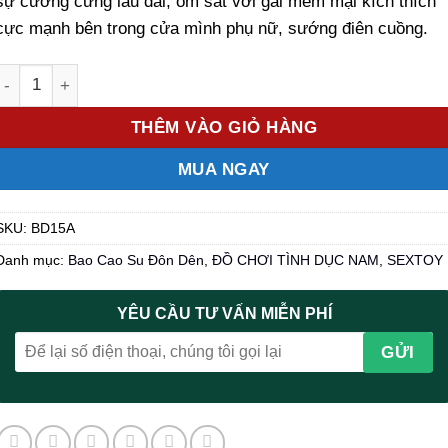
sự cương cứng lâu dài, ôm sát với gai mềm mại kích thích
cực mạnh bên trong cửa mình phụ nữ, sướng điên cuồng.
Số lượng
THÊM VÀO GIỎ HÀNG
MUA NGAY
SKU:
BD15A
Danh mục:
Bao Cao Su Đôn Dên
,
ĐỒ CHƠI TÌNH DỤC NAM
,
SEXTOY
YÊU CẦU TƯ VẤN MIỄN PHÍ