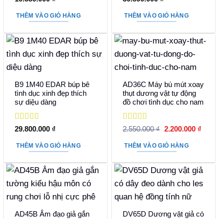
hạng
5
5 sao
hạng
5
5 sao
THÊM VÀO GIỎ HÀNG
THÊM VÀO GIỎ HÀNG
B9 1M40 EDAR búp bê
AD36C Máy bú mút xoay
tình dục xinh đẹp thích
thụt dương vật tự động
sự diệu dàng
đồ chơi tình dục cho nam
Được xếp
Được xếp
Giá
Giá
29.800.000
₫
2.550.000
₫
2.200.000
₫
hạng
5
5 sao
hạng
5
5 sao
gốc
hiện
là:
tại
THÊM VÀO GIỎ HÀNG
THÊM VÀO GIỎ HÀNG
2.550.000 ₫.
là:
2.200
AD45B Âm đạo giả gắn
DV65D Dương vật giả có