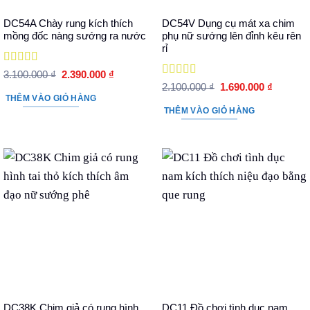
DC54A Chày rung kích thích
DC54V Dụng cụ mát xa chim
mồng đốc nàng sướng ra nước
phụ nữ sướng lên đỉnh kêu rên
rỉ
Được xếp
Giá
Giá
3.100.000
₫
2.390.000
₫
hạng
5
5 sao
gốc
hiện
Được xếp
Giá
Giá
2.100.000
₫
1.690.000
₫
là:
tại
hạng
5
5 sao
gốc
hiện
THÊM VÀO GIỎ HÀNG
3.100.000 ₫.
là:
là:
tại
THÊM VÀO GIỎ HÀNG
2.390.000 ₫.
2.100.000 ₫.
là:
1.690.00
DC38K Chim giả có rung hình
DC11 Đồ chơi tình dục nam