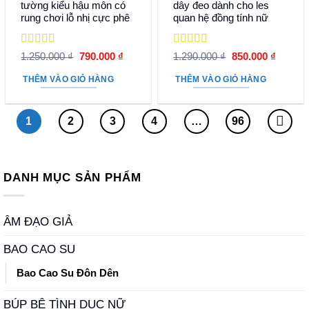
tường kiểu hậu môn có
dây đeo dành cho les
rung chơi lỗ nhị cực phê
quan hệ đồng tính nữ
Được xếp
Được xếp
Giá
Giá
Giá
Giá
1.250.000
₫
790.000
₫
1.290.000
₫
850.000
₫
hạng
5
5 sao
gốc
hiện
hạng
5
5 sao
gốc
hiện
là:
tại
là:
tại
THÊM VÀO GIỎ HÀNG
THÊM VÀO GIỎ HÀNG
1.250.000 ₫.
là:
1.290.000 ₫.
là:
790.000 ₫.
850.000
1
2
3
4
…
96
DANH MỤC SẢN PHẨM
ÂM ĐẠO GIẢ
BAO CAO SU
Bao Cao Su Đôn Dên
BÚP BÊ TÌNH DỤC NỮ