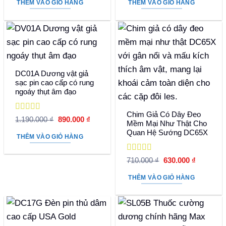
THÊM VÀO GIỎ HÀNG
THÊM VÀO GIỎ HÀNG
790.000 ₫.
là:
1.390.000 ₫.
là:
620.000 ₫.
940.000
DC01A Dương vật giả
sạc pin cao cấp có rung
ngoáy thụt âm đạo
Chim Giả Có Dây Đeo
Được xếp
Giá
Giá
1.190.000
₫
890.000
₫
Mềm Mại Như Thật Cho
hạng
5
5 sao
gốc
hiện
Quan Hệ Sướng DC65X
là:
tại
THÊM VÀO GIỎ HÀNG
1.190.000 ₫.
là:
890.000 ₫.
Được xếp
Giá
Giá
710.000
₫
630.000
₫
hạng
5
5 sao
gốc
hiện
là:
tại
THÊM VÀO GIỎ HÀNG
710.000 ₫.
là:
630.000 