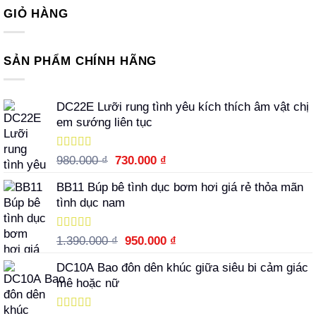
GIỎ HÀNG
SẢN PHẨM CHÍNH HÃNG
DC22E Lưỡi rung tình yêu kích thích âm vật chị
em sướng liên tục
Được xếp
Giá
Giá
980.000
₫
730.000
₫
hạng
5.00
5
gốc
hiện
sao
BB11 Búp bê tình dục bơm hơi giá rẻ thỏa mãn
là:
tại
tình dục nam
980.000 ₫.
là:
730.000 ₫.
Được xếp
Giá
Giá
1.390.000
₫
950.000
₫
hạng
5.00
5
gốc
hiện
sao
DC10A Bao đôn dên khúc giữa siêu bi cảm giác
là:
tại
mê hoặc nữ
1.390.000 ₫.
là:
950.000 ₫.