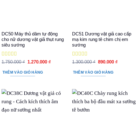
DC50 Máy thủ dâm tự động
DC51 Dương vật giả cao cấp
cho nữ dương vật giả thụt rung
mạ kim rung tê chim chị em
siêu sướng
sướng
Được xếp
Được xếp
Giá
Giá
Giá
Giá
1.750.000
₫
1.270.000
₫
1.300.000
₫
890.000
₫
hạng
5
5 sao
gốc
hiện
hạng
5
5 sao
gốc
hiện
là:
tại
là:
tại
THÊM VÀO GIỎ HÀNG
THÊM VÀO GIỎ HÀNG
1.750.000 ₫.
là:
1.300.000 ₫.
là:
1.270.000 ₫.
890.000 ₫