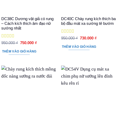
DC38C Dương vật giả có rung
DC40C Chày rung kích thích ba
– Cách kích thích âm đạo nữ
bộ đầu mát xa sướng tê bướm
sướng nhất
Được xếp
Giá
Giá
950.000
₫
730.000
₫
hạng
5
5 sao
gốc
hiện
Được xếp
Giá
Giá
950.000
₫
750.000
₫
là:
tại
hạng
5
5 sao
gốc
hiện
THÊM VÀO GIỎ HÀNG
950.000 ₫.
là:
là:
tại
THÊM VÀO GIỎ HÀNG
730.000 ₫.
950.000 ₫.
là:
750.000 ₫.