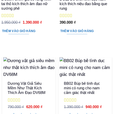
tai thỏ kích thích âm đạo nữ
kích thích niệu đạo bằng que
sướng phê
rung
Được xếp
Được xếp
Giá
Giá
1.950.000
₫
1.390.000
₫
390.000
₫
hạng
5
5 sao
gốc
hiện
hạng
5
5 sao
là:
tại
THÊM VÀO GIỎ HÀNG
THÊM VÀO GIỎ HÀNG
1.950.000 ₫.
là:
1.390.000 ₫.
Dương Vật Giả Siêu
BB02 Búp bê tình dục
Mềm Như Thật Kích
mini có rung cho nam
Thích Âm Đạo DV68M
cảm giác thật nhất
Được xếp
Được xếp
Giá
Giá
Giá
Giá
790.000
₫
620.000
₫
1.390.000
₫
940.000
₫
hạng
5
5 sao
gốc
hiện
hạng
5
5 sao
gốc
hiện
là:
tại
là:
tại