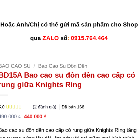
Hoặc Anh/Chị có thể gửi mã sản phẩm cho Shop
qua
ZALO
số
:
0915.764.464
BAO CAO SU
/
Bao Cao Su Đôn Dên
BD15A Bao cao su đôn dên cao cấp có
rung giữa Knights Ring
(
2
đánh giá)
Đã bán
168
5.0
5.0
2
trên 5
Giá
Giá
490.000
₫
440.000
₫
dựa trên
gốc
hiện
đánh giá
là:
tại
Bao cao su đôn dên cao cấp có rung giữa Knights Ring tăng
490.000 ₫.
là:
440.000 ₫.