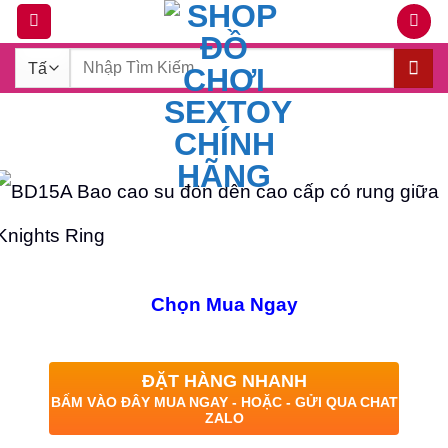
Bỏ
qua
Tìm
nội
kiếm:
dung
Chọn Mua Ngay
ĐẶT HÀNG NHANH
BẤM VÀO ĐÂY MUA NGAY - HOẶC - GỬI QUA CHAT
ZALO