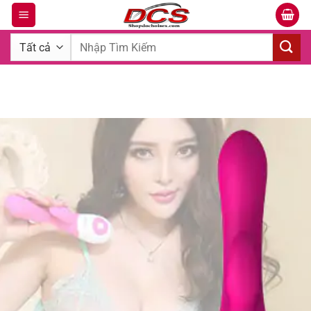
Bỏ
qua
Tìm
nội
kiếm:
dung