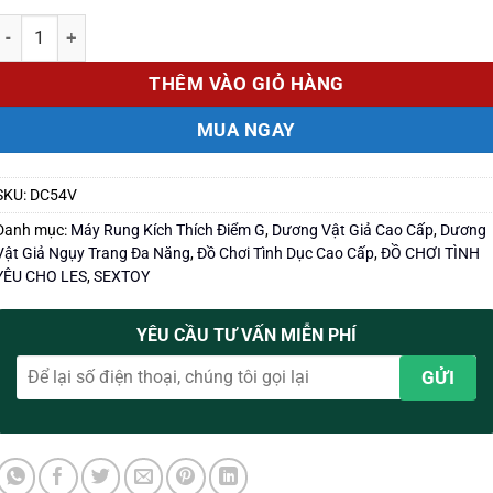
Số lượng
THÊM VÀO GIỎ HÀNG
MUA NGAY
SKU:
DC54V
Danh mục:
Máy Rung Kích Thích Điểm G
,
Dương Vật Giả Cao Cấp
,
Dương
Vật Giả Ngụy Trang Đa Năng
,
Đồ Chơi Tình Dục Cao Cấp
,
ĐỒ CHƠI TÌNH
YÊU CHO LES
,
SEXTOY
YÊU CẦU TƯ VẤN MIỄN PHÍ