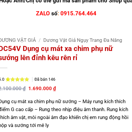
Hoặc Anh/Chị có thể gửi mã sản phẩm cho Shop qu
ZALO
số
:
0915.764.464
DƯƠNG VẬT GIẢ
/
Dương Vật Giả Ngụy Trang Đa Năng
DC54V Dụng cụ mát xa chim phụ nữ
sướng lên đỉnh kêu rên rỉ
Đã bán
146
5.0
5.0
1
trên 5
Giá
Giá
2.100.000
₫
1.690.000
₫
dựa trên
gốc
hiện
đánh giá
là:
tại
Dụng cụ mát xa chim phụ nữ sướng – Máy rung kích thích
2.100.000 ₫.
là:
1.690.000 ₫.
điểm G cao cấp – Rung theo nhịp điệu âm thanh. Rung kích
thích âm vật, môi ngoài âm đạo khiến chị em rung động hồi
hộp và sướng tới mê ly