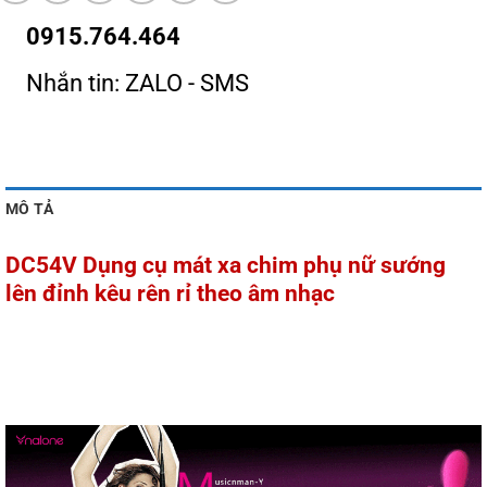
0915.764.464
Nhắn tin: ZALO - SMS
MÔ TẢ
DC54V Dụng cụ mát xa chim phụ nữ sướng
lên đỉnh kêu rên rỉ theo âm nhạc