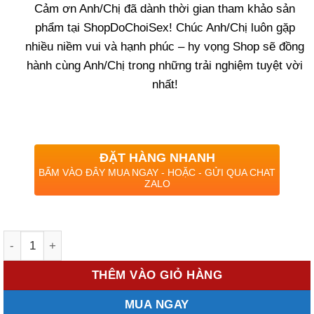
Cảm ơn Anh/Chị đã dành thời gian tham khảo sản
phẩm tại ShopDoChoiSex! Chúc Anh/Chị luôn gặp
nhiều niềm vui và hạnh phúc – hy vọng Shop sẽ đồng
hành cùng Anh/Chị trong những trải nghiệm tuyệt vời
nhất!
ĐẶT HÀNG NHANH
BẤM VÀO ĐÂY MUA NGAY - HOẶC - GỬI QUA CHAT
ZALO
Số lượng
THÊM VÀO GIỎ HÀNG
MUA NGAY