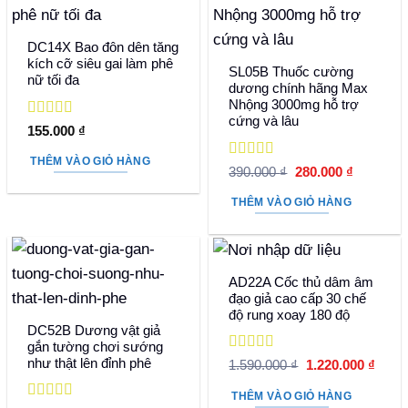
DC14X Bao đôn dên tăng
kích cỡ siêu gai làm phê
SL05B Thuốc cường
nữ tối đa
dương chính hãng Max
Nhộng 3000mg hỗ trợ
cứng và lâu
Được xếp
155.000
₫
hạng
5
5 sao
THÊM VÀO GIỎ HÀNG
Được xếp
Giá
Giá
390.000
₫
280.000
₫
hạng
5
5 sao
gốc
hiện
là:
tại
THÊM VÀO GIỎ HÀNG
390.000 ₫.
là:
280.000 
AD22A Cốc thủ dâm âm
đạo giả cao cấp 30 chế
độ rung xoay 180 độ
DC52B Dương vật giả
gắn tường chơi sướng
Được xếp
như thật lên đỉnh phê
Giá
Giá
1.590.000
₫
1.220.000
₫
hạng
5
5 sao
gốc
hiện
là:
tại
THÊM VÀO GIỎ HÀNG
1.590.000 ₫.
là: