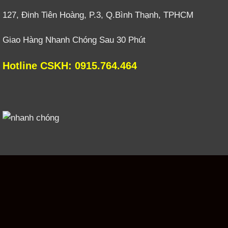
127, Đinh Tiên Hoàng, P.3, Q.Bình Thạnh, TPHCM
Giao Hàng Nhanh Chóng Sau 30 Phút
Hotline CSKH: 0915.764.464