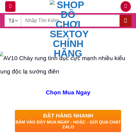
Bỏ
qua
Tìm
nội
kiếm:
dung
Chọn Mua Ngay
ĐẶT HÀNG NHANH
BẤM VÀO ĐÂY MUA NGAY - HOẶC - GỬI QUA CHAT
ZALO