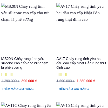
MS20N Chày rung tình yêu
AV17 Chày rung tình yêu hai
silicone cao cấp cho nữ chạm
đầu cao cấp Nhật Bản rung thụt
là phê sướng
đỉnh cao
Được xếp
Được xếp
Giá
Giá
Giá
Giá
1.290.000
₫
890.000
₫
1.690.000
₫
1.350.000
₫
hạng
5
5 sao
gốc
hiện
hạng
5
5 sao
gốc
hiện
là:
tại
là:
tại
THÊM VÀO GIỎ HÀNG
THÊM VÀO GIỎ HÀNG
1.290.000 ₫.
là:
1.690.000 ₫.
là:
890.000 ₫.
1.350.00