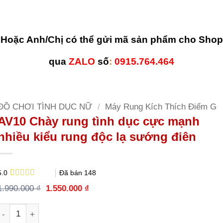
Hoặc Anh/Chị có thể gửi mã sản phẩm cho Shop
qua
ZALO
số
:
0915.764.464
ĐỒ CHƠI TÌNH DỤC NỮ
/
Máy Rung Kích Thích Điểm G
AV10 Chày rung tình dục cực mạnh
nhiều kiểu rung độc lạ sướng điên
Đã bán
148
5.0
5.0
2
trên 5
Giá
Giá
1.990.000
₫
1.550.000
₫
dựa trên
gốc
hiện
đánh giá
là:
tại
Số lượng
1.990.000 ₫.
là:
1.550.000 ₫.