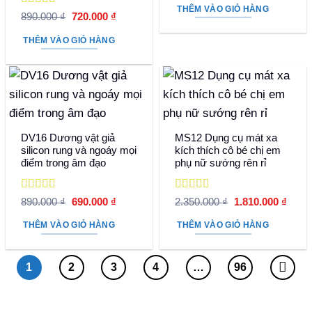
là:
tại
THÊM VÀO GIỎ HÀNG
590.000 ₫.
là:
Được xếp
Giá
Giá
890.000
₫
720.000
₫
430.000 
hạng
5
5 sao
gốc
hiện
là:
tại
THÊM VÀO GIỎ HÀNG
890.000 ₫.
là:
720.000 ₫.
DV16 Dương vật giả
MS12 Dụng cụ mát xa
silicon rung và ngoáy mọi
kích thích cô bé chị em
điểm trong âm đạo
phụ nữ sướng rên rỉ
Được xếp
Được xếp
Giá
Giá
Giá
Giá
890.000
₫
690.000
₫
2.350.000
₫
1.810.000
₫
hạng
5
5 sao
gốc
hiện
hạng
5
5 sao
gốc
hiện
là:
tại
là:
tại
THÊM VÀO GIỎ HÀNG
THÊM VÀO GIỎ HÀNG
890.000 ₫.
là:
2.350.000 ₫.
là:
690.000 ₫.
1.810
1
2
3
4
…
96