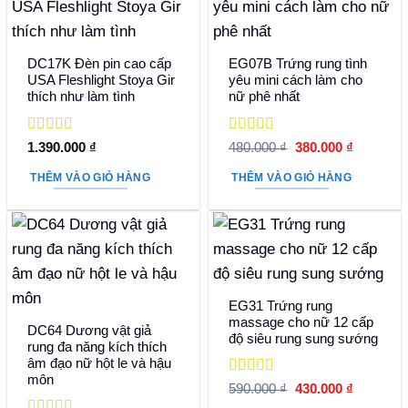
DC17K Đèn pin cao cấp
EG07B Trứng rung tình
USA Fleshlight Stoya Gir
yêu mini cách làm cho
thích như làm tình
nữ phê nhất
Được xếp
Được xếp
Giá
Giá
1.390.000
₫
480.000
₫
380.000
₫
hạng
5
5 sao
hạng
5
5 sao
gốc
hiện
là:
tại
THÊM VÀO GIỎ HÀNG
THÊM VÀO GIỎ HÀNG
480.000 ₫.
là:
380.000 
EG31 Trứng rung
massage cho nữ 12 cấp
DC64 Dương vật giả
độ siêu rung sung sướng
rung đa năng kích thích
âm đạo nữ hột le và hậu
môn
Được xếp
Giá
Giá
590.000
₫
430.000
₫
hạng
5
5 sao
gốc
hiện