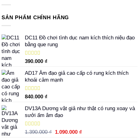
SẢN PHẨM CHÍNH HÃNG
DC11 Đồ chơi tình dục nam kích thích niệu đạo
bằng que rung
Được xếp
390.000
₫
hạng
5.00
5
sao
AD17 Âm đạo giả cao cấp có rung kích thích
khoái cảm mạnh
Được xếp
840.000
₫
hạng
5.00
5
sao
DV13A Dương vật giả như thật có rung xoay và
sưởi ấm âm đạo
Được xếp
Giá
Giá
1.390.000
₫
1.090.000
₫
hạng
5.00
5
gốc
hiện