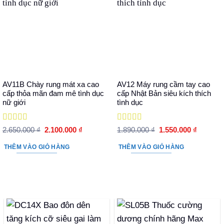
AV11B Chày rung mát xa cao
AV12 Máy rung cầm tay cao
cấp thỏa mãn đam mê tình dục
cấp Nhật Bản siêu kích thích
nữ giới
tình dục
Được xếp
Được xếp
Giá
Giá
Giá
Giá
2.650.000
₫
2.100.000
₫
1.890.000
₫
1.550.000
₫
hạng
5
5 sao
gốc
hiện
hạng
5
5 sao
gốc
hiện
là:
tại
là:
tại
THÊM VÀO GIỎ HÀNG
THÊM VÀO GIỎ HÀNG
2.650.000 ₫.
là:
1.890.000 ₫.
là:
2.100.000 ₫.
1.550.00