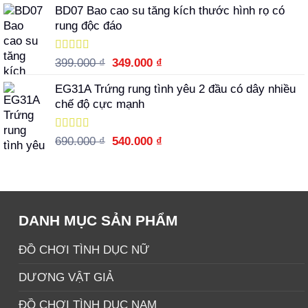
sao
BD07 Bao cao su tăng kích thước hình rọ có
là:
tại
rung độc đáo
1.390.000 ₫.
là:
1.090.000 ₫.
Được xếp
Giá
Giá
399.000
₫
349.000
₫
hạng
5.00
5
gốc
hiện
sao
EG31A Trứng rung tình yêu 2 đầu có dây nhiều
là:
tại
chế độ cực mạnh
399.000 ₫.
là:
349.000 ₫.
Được xếp
Giá
Giá
690.000
₫
540.000
₫
hạng
5.00
5
gốc
hiện
sao
là:
tại
690.000 ₫.
là:
540.000 ₫.
DANH MỤC SẢN PHẨM
ĐỒ CHƠI TÌNH DỤC NỮ
DƯƠNG VẬT GIẢ
ĐỒ CHƠI TÌNH DỤC NAM