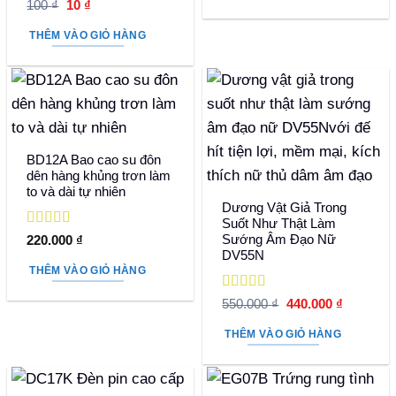
Được xếp
Giá
Giá
100
₫
10
₫
1.220
hạng
5
5 sao
gốc
hiện
là:
tại
THÊM VÀO GIỎ HÀNG
100 ₫.
là:
10 ₫.
BD12A Bao cao su đôn
dên hàng khủng trơn làm
to và dài tự nhiên
Dương Vật Giả Trong
Suốt Như Thật Làm
Được xếp
Sướng Âm Đạo Nữ
220.000
₫
hạng
5
5 sao
DV55N
THÊM VÀO GIỎ HÀNG
Được xếp
Giá
Giá
550.000
₫
440.000
₫
hạng
5
5 sao
gốc
hiện
là:
tại
THÊM VÀO GIỎ HÀNG
550.000 ₫.
là:
440.000 