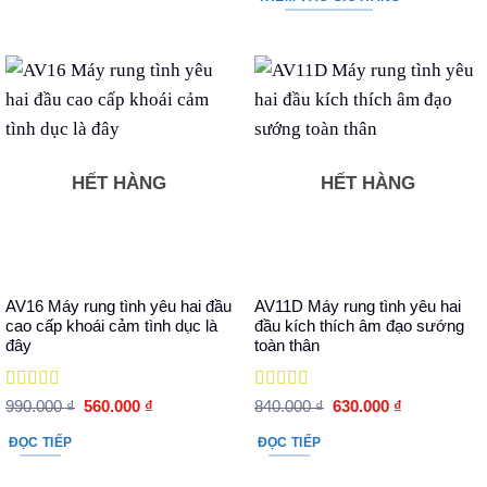
490.000 ₫.
1.090.000 ₫.
là:
830.000 ₫
HẾT HÀNG
HẾT HÀNG
AV16 Máy rung tình yêu hai đầu
AV11D Máy rung tình yêu hai
cao cấp khoái cảm tình dục là
đầu kích thích âm đạo sướng
đây
toàn thân
Được xếp
Được xếp
Giá
Giá
Giá
Giá
990.000
₫
560.000
₫
840.000
₫
630.000
₫
hạng
5
5 sao
gốc
hiện
hạng
5
5 sao
gốc
hiện
là:
tại
là:
tại
ĐỌC TIẾP
ĐỌC TIẾP
990.000 ₫.
là:
840.000 ₫.
là:
560.000 ₫.
630.000 ₫.