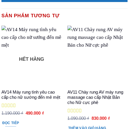
SẢN PHẨM TƯƠNG TỰ
HẾT HÀNG
AV14 Máy rung tình yêu cao
AV11 Chày rung AV máy rung
cấp cho nữ sướng đến mê mệt
massage cao cấp Nhật Bản
cho Nữ cực phê
Được xếp
Giá
Giá
1.190.000
₫
490.000
₫
hạng
5
5 sao
gốc
hiện
Được xếp
Giá
Giá
1.090.000
₫
830.000
₫
là:
tại
hạng
5
5 sao
gốc
hiện
ĐỌC TIẾP
1.190.000 ₫.
là:
là:
tại
THÊM VÀO GIỎ HÀNG