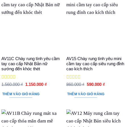
AV11C Chày rung tình yêu cầm
AV15 Chày rung tình yêu mini
tay cao cấp Nhật Bản nữ
cầm tay cao cấp siêu rung đỉnh
sướng đến khóc thét
cao kích thích
Được xếp
Được xếp
Giá
Giá
Giá
Giá
1.560.000
₫
1.150.000
₫
860.000
₫
590.000
₫
hạng
5
5 sao
gốc
hiện
hạng
5
5 sao
gốc
hiện
là:
tại
là:
tại
THÊM VÀO GIỎ HÀNG
THÊM VÀO GIỎ HÀNG
1.560.000 ₫.
là:
860.000 ₫.
là:
1.150.000 ₫.
590.000 ₫.