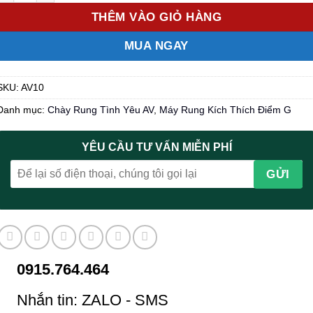
THÊM VÀO GIỎ HÀNG
MUA NGAY
SKU:
AV10
Danh mục:
Chày Rung Tình Yêu AV
,
Máy Rung Kích Thích Điểm G
YÊU CẦU TƯ VẤN MIỄN PHÍ
0915.764.464
Nhắn tin: ZALO - SMS