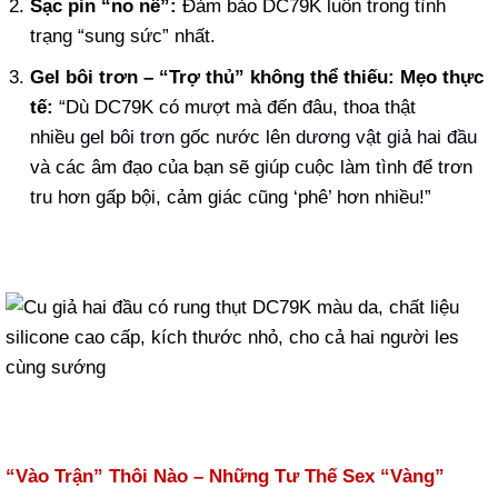
Sạc pin “no nê”:
Đảm bảo DC79K luôn trong tình
trạng “sung sức” nhất.
Gel bôi trơn – “Trợ thủ” không thể thiếu:
Mẹo thực
tế:
“Dù DC79K có mượt mà đến đâu, thoa thật
nhiều
gel bôi trơn
gốc nước lên
dương vật giả hai đầu
và các âm đạo của bạn sẽ giúp cuộc làm tình để trơn
tru hơn gấp bội, cảm giác cũng ‘phê’ hơn nhiều!”
“Vào Trận” Thôi Nào – Những Tư Thế Sex “Vàng”