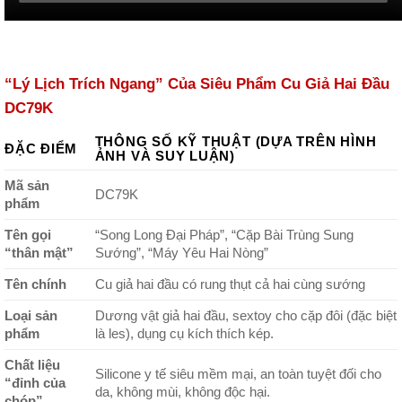
“Lý Lịch Trích Ngang” Của Siêu Phẩm Cu Giả Hai Đầu
DC79K
THÔNG SỐ KỸ THUẬT (DỰA TRÊN HÌNH
ĐẶC ĐIỂM
ẢNH VÀ SUY LUẬN)
Mã sản
DC79K
phẩm
Tên gọi
“Song Long Đại Pháp”, “Cặp Bài Trùng Sung
“thân mật”
Sướng”, “Máy Yêu Hai Nòng”
Tên chính
Cu giả hai đầu có rung thụt cả hai cùng sướng
Loại sản
Dương vật giả hai đầu, sextoy cho cặp đôi (đặc biệt
phẩm
là les), dụng cụ kích thích kép.
Chất liệu
Silicone y tế siêu mềm mại, an toàn tuyệt đối cho
“đỉnh của
da, không mùi, không độc hại.
chóp”