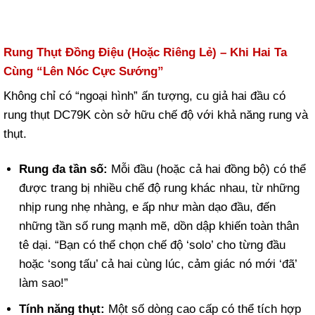
Rung Thụt Đồng Điệu (Hoặc Riêng Lẻ) – Khi Hai Ta
Cùng “Lên Nóc Cực Sướng”
Không chỉ có “ngoại hình” ấn tượng, cu giả hai đầu có
rung thụt DC79K còn sở hữu chế độ với khả năng rung và
thụt.
Rung đa tần số:
Mỗi đầu (hoặc cả hai đồng bộ) có thể
được trang bị nhiều chế độ rung khác nhau, từ những
nhịp rung nhẹ nhàng, e ấp như màn dạo đầu, đến
những tần số rung mạnh mẽ, dồn dập khiến toàn thân
tê dại. “Bạn có thể chọn chế độ ‘solo’ cho từng đầu
hoặc ‘song tấu’ cả hai cùng lúc, cảm giác nó mới ‘đã’
làm sao!”
Tính năng thụt:
Một số dòng cao cấp có thể tích hợp