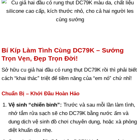
Bí Kíp Làm Tình Cùng DC79K – Sướng
Trọn Vẹn, Đẹp Trọn Đời!
Sở hữu cu giả hai đầu có rung thụt DC79K rồi thì phải biết
cách “khai thác” triệt để tiềm năng của “em nó” chứ nhỉ!
Chuẩn Bị – Khởi Đầu Hoàn Hảo
Vệ sinh “chiến binh”:
Trước và sau mỗi lần làm tình,
nhớ tắm rửa sạch sẽ cho DC79K bằng nước ấm và
dung dịch vệ sinh đồ chơi chuyên dụng, hoặc xà phòng
diệt khuẩn dịu nhẹ.