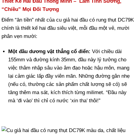
Thiết Kế Hai Đầu Thông Minh – Làm Tình Sướng,
“Chiều” Mọi Đối Tượng
Điểm “ăn tiền” nhất của cu giả hai đầu có rung thụt DC79K
chính là thiết kế hai đầu siêu việt, mỗi đầu một vẻ, mười
phân vẹn mười:
Một đầu dương vật thẳng cổ điển:
Với chiều dài
155mm và đường kính 35mm, đầu này lý tưởng cho
việc thâm nhập sâu vào âm đạo hoặc hậu môn, mang
lại cảm giác lấp đầy viên mãn. Những đường gân nhẹ
(nếu có, thường các sản phẩm chất lượng sẽ có) sẽ
tăng thêm ma sát, kích thích từng milimet. “Đầu này
mà ‘đi vào’ thì chỉ có nước ‘xin tha’ thôi!”