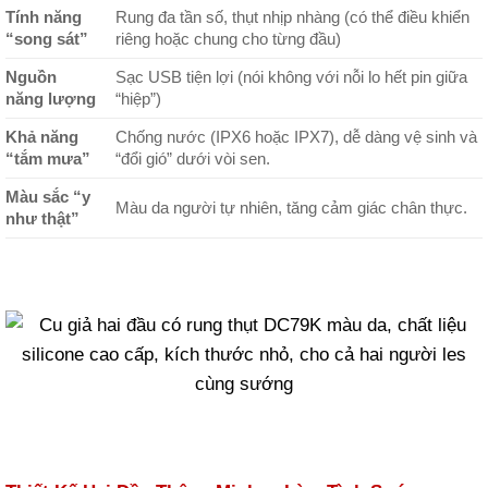
Tính năng
Rung đa tần số, thụt nhịp nhàng (có thể điều khiển
“song sát”
riêng hoặc chung cho từng đầu)
Nguồn
Sạc USB tiện lợi (nói không với nỗi lo hết pin giữa
năng lượng
“hiệp”)
Khả năng
Chống nước (IPX6 hoặc IPX7), dễ dàng vệ sinh và
“tắm mưa”
“đổi gió” dưới vòi sen.
Màu sắc “y
Màu da người tự nhiên, tăng cảm giác chân thực.
như thật”