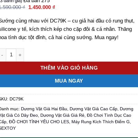
Đã bán
275
3
đánh giá)
dựa trên
Giá
Giá
1.590.000
₫
1.450.000
₫
đánh giá
gốc
hiện
là:
tại
Sướng cùng nhau với DC79K – cu giả hai đầu có rung thụt,
1.590.000 ₫.
là:
1.450.000 ₫.
silicone y tế, kích thích kép cho cặp đôi & cá nhân. Thăng
hoa tình dục tột đỉnh, cả hai cùng sướng. Mua ngay!
Số lượng
THÊM VÀO GIỎ HÀNG
MUA NGAY
SKU:
DC79K
Danh mục:
Dương Vật Giả Hai Đầu
,
Dương Vật Giả Cao Cấp
,
Dương
Vật Giả Có Dây Đeo
,
Dương Vật Giả Giá Rẻ
,
Đồ Chơi Tình Dục Cao
Cấp
,
ĐỒ CHƠI TÌNH YÊU CHO LES
,
Máy Rung Kích Thích Điểm G
,
SEXTOY