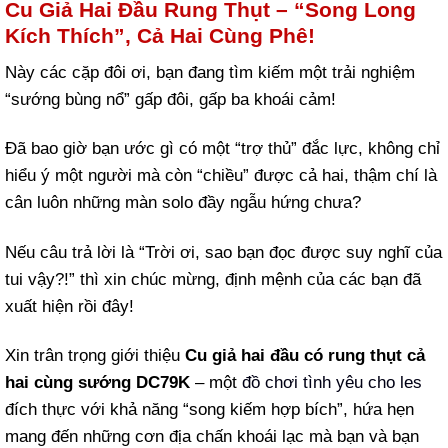
Cu Giả Hai Đầu Rung Thụt – “Song Long
Kích Thích”, Cả Hai Cùng Phê!
Này các cặp đôi ơi, bạn đang tìm kiếm một trải nghiệm
“sướng bùng nổ” gấp đôi, gấp ba khoái cảm!
Đã bao giờ bạn ước gì có một “trợ thủ” đắc lực, không chỉ
hiểu ý một người mà còn “chiều” được cả hai, thậm chí là
cân luôn những màn solo đầy ngẫu hứng chưa?
Nếu câu trả lời là “Trời ơi, sao bạn đọc được suy nghĩ của
tui vậy?!” thì xin chúc mừng, định mệnh của các bạn đã
xuất hiện rồi đây!
Xin trân trọng giới thiệu
Cu giả hai đầu có rung thụt cả
hai cùng sướng DC79K
– một
đồ chơi tình yêu cho les
đích thực với khả năng “song kiếm hợp bích”, hứa hẹn
mang đến những cơn địa chấn khoái lạc mà bạn và bạn