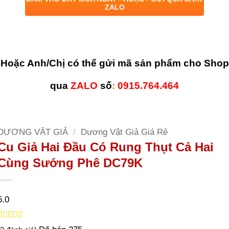
ZALO
Hoặc Anh/Chị có thể gửi mã sản phẩm cho Shop
qua
ZALO
số
:
0915.764.464
DƯƠNG VẬT GIẢ
/
Dương Vật Giả Giá Rẻ
Cu Giả Hai Đầu Có Rung Thụt Cả Hai
Cùng Sướng Phê DC79K
5.0
5.0
3
trên 5