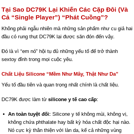
Tại Sao DC79K Lại Khiến Các Cặp Đôi (Và
Cả “Single Player”) “Phát Cuồng”?
Không phải ngẫu nhiên mà những sản phẩm như cu giả hai
đầu có rung thụt DC79K lại được săn đón đến vậy.
Đó là vì “em nó” hội tụ đủ những yếu tố để trở thành
sextoy đỉnh trong mọi cuộc yêu.
Chất Liệu Silicone “Mềm Như Mây, Thật Như Da”
Yếu tố đầu tiên và quan trọng nhất chính là chất liệu.
DC79K được làm từ
silicone y tế cao cấp
:
An toàn tuyệt đối:
Silicone y tế không mùi, không vị,
không chứa phthalate hay bất kỳ hóa chất độc hại nào.
Nó cực kỳ thân thiện với làn da, kể cả những vùng