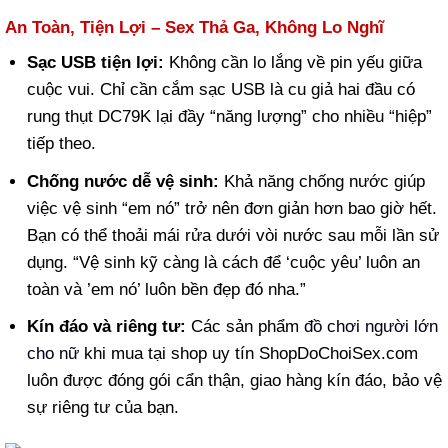
An Toàn, Tiện Lợi – Sex Thả Ga, Không Lo Nghĩ
Sạc USB tiện lợi:
Không cần lo lắng về pin yếu giữa
cuộc vui. Chỉ cần cắm sạc USB là cu giả hai đầu có
rung thụt DC79K lại đầy “năng lượng” cho nhiều “hiệp”
tiếp theo.
Chống nước dễ vệ sinh:
Khả năng chống nước giúp
việc vệ sinh “em nó” trở nên đơn giản hơn bao giờ hết.
Bạn có thể thoải mái rửa dưới vòi nước sau mỗi lần sử
dụng. “Vệ sinh kỹ càng là cách để ‘cuộc yêu’ luôn an
toàn và ’em nó’ luôn bền đẹp đó nha.”
Kín đáo và riêng tư:
Các sản phẩm
đồ chơi người lớn
cho nữ
khi mua tại shop uy tín ShopDoChoiSex.com
luôn được đóng gói cẩn thận, giao hàng kín đáo, bảo vệ
sự riêng tư của bạn.