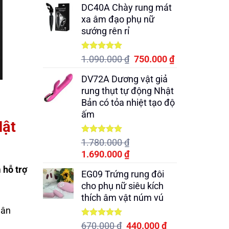
DC40A Chày rung mát
là:
tại
xa âm đạo phụ nữ
5.990.000 ₫.
là:
sướng rên rỉ
5.490.000 ₫.
Được xếp
Giá
Giá
1.090.000
₫
750.000
₫
hạng
5.00
gốc
hiện
5 sao
DV72A Dương vật giả
là:
tại
rung thụt tự động Nhật
1.090.000 ₫.
là:
Bản có tỏa nhiệt tạo độ
750.000 ₫.
ấm
Mật
Được xếp
1.780.000
₫
hạng
5.00
Giá
Giá
1.690.000
₫
5 sao
gốc
hiện
 hỗ trợ
EG09 Trứng rung đôi
là:
tại
cho phụ nữ siêu kích
1.780.000 ₫.
là:
thích âm vật núm vú
1.690.000 ₫.
hân
Được xếp
Giá
Giá
670.000
₫
440.000
₫