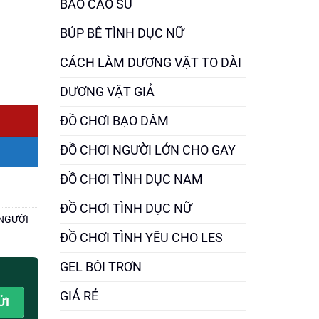
BAO CAO SU
BÚP BÊ TÌNH DỤC NỮ
CÁCH LÀM DƯƠNG VẬT TO DÀI
DƯƠNG VẬT GIẢ
ĐỒ CHƠI BẠO DÂM
ĐỒ CHƠI NGƯỜI LỚN CHO GAY
ĐỒ CHƠI TÌNH DỤC NAM
ĐỒ CHƠI TÌNH DỤC NỮ
 NGƯỜI
ĐỒ CHƠI TÌNH YÊU CHO LES
GEL BÔI TRƠN
GIÁ RẺ