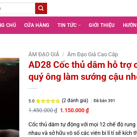
NG CHỦ
CỬA HÀNG
TIN TỨC
GIỚI THIỆU
HƯỚN
ÂM ĐẠO GIẢ
/
Âm Đạo Giả Cao Cấp
AD28 Cốc thủ dâm hỗ trợ 
quý ông làm sướng cậu nh
(
2
đánh giá)
Đã bán
391
5.0
5.0
2
trên 5
Giá
Giá
1.450.000
₫
1.150.000
₫
dựa trên
gốc
hiện
đánh giá
là:
tại
Cốc thủ dâm tự động với mọi 12 chế độ rung
1.450.000 ₫.
là:
1.150.000 ₫.
nhau và sở hữu vô số các viên bi lí tí sẽ kích t