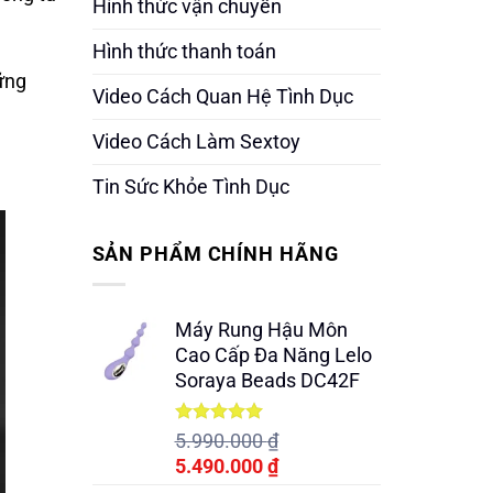
Hình thức vận chuyển
Hình thức thanh toán
ững
Video Cách Quan Hệ Tình Dục
Video Cách Làm Sextoy
Tin Sức Khỏe Tình Dục
SẢN PHẨM CHÍNH HÃNG
Máy Rung Hậu Môn
Cao Cấp Đa Năng Lelo
Soraya Beads DC42F
Được xếp
5.990.000
₫
hạng
5.00
Giá
Giá
5.490.000
₫
5 sao
gốc
hiện