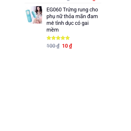
hạng
5.00
gốc
hiện
5 sao
EG060 Trứng rung cho
là:
tại
phụ nữ thỏa mãn đam
670.000 ₫.
là:
mê tình dục có gai
440.000 ₫.
mềm
Được xếp
Giá
Giá
100
₫
10
₫
hạng
5.00
gốc
hiện
5 sao
là:
tại
100 ₫.
là:
10 ₫.