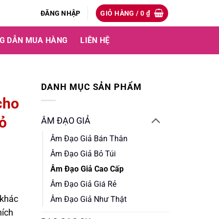
ĐĂNG NHẬP
GIỎ HÀNG /
0
₫
G DẪN MUA HÀNG
LIÊN HỆ
DANH MỤC SẢN PHẨM
cho
ỏ
ÂM ĐẠO GIẢ
Âm Đạo Giả Bán Thân
Âm Đạo Giả Bỏ Túi
Âm Đạo Giả Cao Cấp
Âm Đạo Giả Giá Rẻ
 khác
Âm Đạo Giả Như Thật
hích