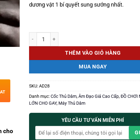
dương vật 1 bí quyết sung sướng nhất.
Số lượng
THÊM VÀO GIỎ HÀNG
MUA NGAY
SKU:
AD28
HAT
Danh mục:
Cốc Thủ Dâm
,
Âm Đạo Giả Cao Cấp
,
ĐỒ CHƠI
LỚN CHO GAY
,
Máy Thủ Dâm
YÊU CẦU TƯ VẤN MIỄN PHÍ
m cho