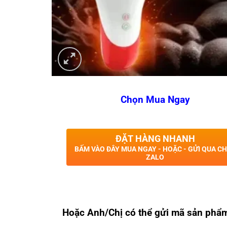
Chọn Mua Ngay
ĐẶT HÀNG NHANH
BẤM VÀO ĐÂY MUA NGAY - HOẶC - GỬI QUA C
ZALO
Hoặc Anh/Chị có thể gửi mã sản phẩ