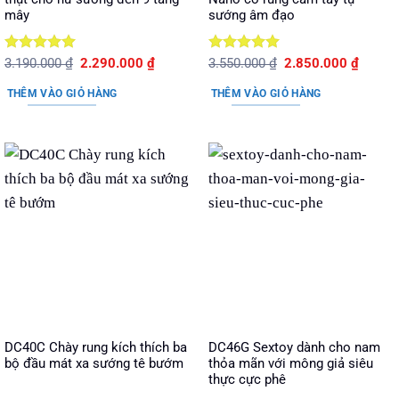
mây
sướng âm đạo
Được xếp
Giá
Giá
Được xếp
Giá
Giá
3.190.000
₫
2.290.000
₫
3.550.000
₫
2.850.000
₫
gốc
hiện
gốc
hiện
hạng
5
5
hạng
5
5
là:
tại
là:
tại
sao
sao
THÊM VÀO GIỎ HÀNG
THÊM VÀO GIỎ HÀNG
3.190.000 ₫.
là:
3.550.000 ₫.
là:
2.290.000 ₫.
2.850.
DC40C Chày rung kích thích ba
DC46G Sextoy dành cho nam
bộ đầu mát xa sướng tê bướm
thỏa mãn với mông giả siêu
thực cực phê