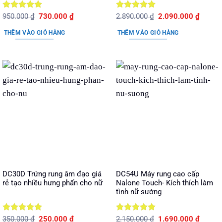
Được xếp
Giá
Giá
Được xếp
Giá
Giá
950.000
₫
730.000
₫
2.890.000
₫
2.090.000
₫
gốc
hiện
gốc
hiện
hạng
5
5
hạng
5
5
là:
tại
là:
tại
sao
sao
THÊM VÀO GIỎ HÀNG
THÊM VÀO GIỎ HÀNG
950.000 ₫.
là:
2.890.000 ₫.
là:
730.000 ₫.
2.090.
DC30D Trứng rung âm đạo giá
DC54U Máy rung cao cấp
rẻ tạo nhiều hưng phấn cho nữ
Nalone Touch- Kích thích làm
tình nữ sướng
Được xếp
Giá
Giá
Được xếp
Giá
Giá
350.000
₫
250.000
₫
2.150.000
₫
1.690.000
₫