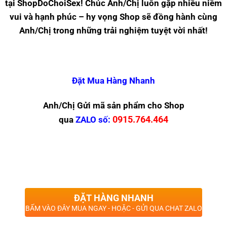
tại ShopDoChoiSex! Chúc Anh/Chị luôn gặp nhiều niềm
vui và hạnh phúc – hy vọng Shop sẽ đồng hành cùng
Anh/Chị trong những trải nghiệm tuyệt vời nhất!
Đặt Mua Hàng Nhanh
Anh/Chị Gửi mã sản phẩm cho Shop
0915.764.464
qua
ZALO
số:
ĐẶT HÀNG NHANH
BẤM VÀO ĐÂY MUA NGAY - HOẶC - GỬI QUA CHAT ZALO