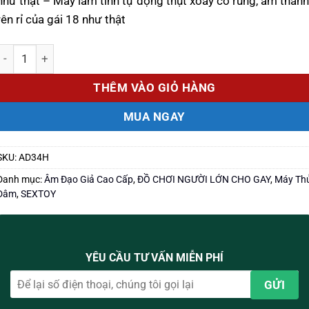
như thật – Máy làm tình tự động thụt xoay có rung, âm thanh
rên rỉ của gái 18 như thật
Số lượng
THÊM VÀO GIỎ HÀNG
MUA NGAY
SKU:
AD34H
Danh mục:
Âm Đạo Giả Cao Cấp
,
ĐỒ CHƠI NGƯỜI LỚN CHO GAY
,
Máy Th
Dâm
,
SEXTOY
YÊU CẦU TƯ VẤN MIỄN PHÍ