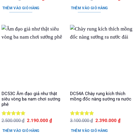
gốc
hiện
gốc
hiện
hạng
5
5
hạng
5
5
là:
tại
là:
tại
sao
sao
THÊM VÀO GIỎ HÀNG
THÊM VÀO GIỎ HÀNG
350.000 ₫.
là:
2.150.000 ₫.
là:
250.000 ₫.
1.690.
DC53C Âm đạo giả như thật
DC54A Chày rung kích thích
siêu vòng ba nam chơi sướng
mồng đốc nàng sướng ra nước
phê
Được xếp
Giá
Giá
Được xếp
Giá
Giá
2.500.000
₫
2.190.000
₫
3.100.000
₫
2.390.000
₫
gốc
hiện
gốc
hiện
hạng
5
5
hạng
5
5
là:
tại
là:
tại
sao
sao
THÊM VÀO GIỎ HÀNG
THÊM VÀO GIỎ HÀNG
2.500.000 ₫.
là:
3.100.000 ₫.
là: