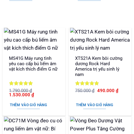
2.190.000 ₫.
2.390.
MS41G Máy rung tình
XTS21A Kem bôi cường
yêu cao cấp bú liếm âm
dương Rock Hard
vật kích thích điểm G nữ
America trị yếu sinh lý
nam
Được xếp
Được xếp
Giá
Giá
1.790.000
₫
750.000
₫
490.000
₫
Giá
Giá
gốc
hiện
1.530.000
₫
hạng
5
5
hạng
5
5
gốc
hiện
là:
tại
sao
sao
là:
tại
750.000 ₫.
là:
THÊM VÀO GIỎ HÀNG
THÊM VÀO GIỎ HÀNG
1.790.000 ₫.
là:
490.000
1.530.000 ₫.