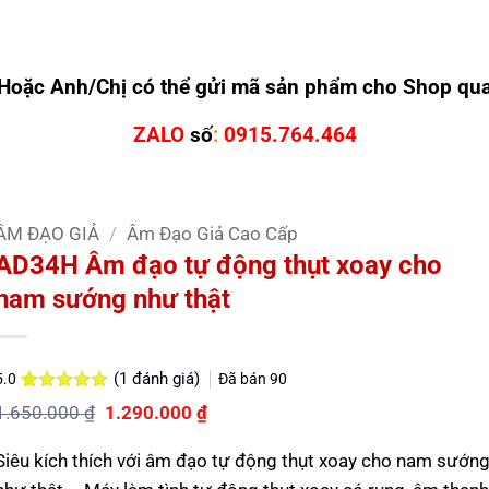
Hoặc Anh/Chị có thể gửi mã sản phẩm cho Shop qu
ZALO
số
:
0915.764.464
ÂM ĐẠO GIẢ
/
Âm Đạo Giả Cao Cấp
AD34H Âm đạo tự động thụt xoay cho
nam sướng như thật
(
1
đánh giá)
Đã bán
90
5.0
5.0
1
trên 5
Giá
Giá
1.650.000
₫
1.290.000
₫
dựa trên
gốc
hiện
đánh giá
là:
tại
Siêu kích thích với âm đạo tự động thụt xoay cho nam sướn
1.650.000 ₫.
là:
1.290.000 ₫.