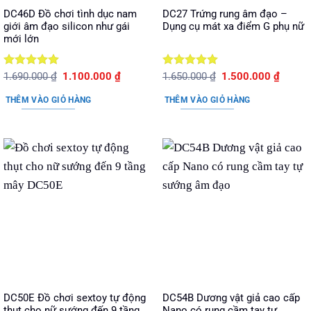
DC46D Đồ chơi tình dục nam
DC27 Trứng rung âm đạo –
giới âm đạo silicon như gái
Dụng cụ mát xa điểm G phụ nữ
mới lớn
Được xếp
Giá
Giá
Được xếp
Giá
Giá
1.690.000
₫
1.100.000
₫
1.650.000
₫
1.500.000
₫
gốc
hiện
gốc
hiện
hạng
5
5
hạng
5
5
là:
tại
là:
tại
sao
sao
THÊM VÀO GIỎ HÀNG
THÊM VÀO GIỎ HÀNG
1.690.000 ₫.
là:
1.650.000 ₫.
là:
1.100.000 ₫.
1.500.
DC50E Đồ chơi sextoy tự động
DC54B Dương vật giả cao cấp
thụt cho nữ sướng đến 9 tầng
Nano có rung cầm tay tự