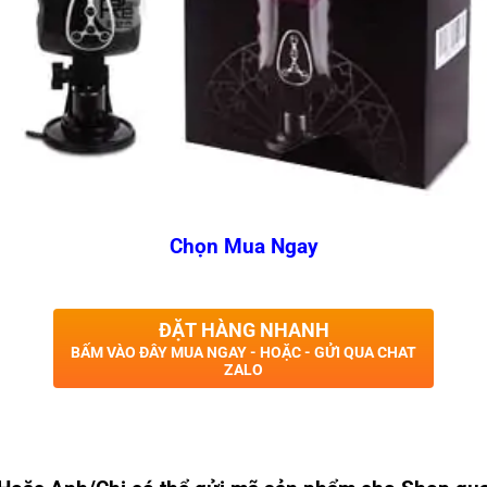
Chọn Mua Ngay
ĐẶT HÀNG NHANH
BẤM VÀO ĐÂY MUA NGAY - HOẶC - GỬI QUA CHAT
ZALO