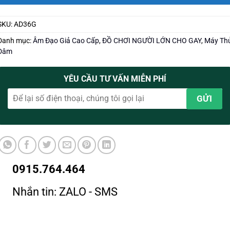
SKU:
AD36G
Danh mục:
Âm Đạo Giả Cao Cấp
,
ĐỒ CHƠI NGƯỜI LỚN CHO GAY
,
Máy Th
Dâm
YÊU CẦU TƯ VẤN MIỄN PHÍ
0915.764.464
Nhắn tin: ZALO - SMS