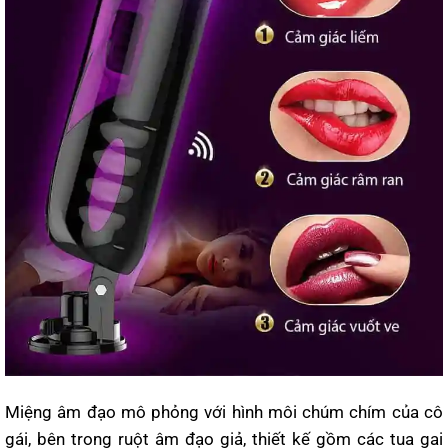
Miệng âm đạo mô phỏng với hình môi chúm chím của cô
gái, bên trong ruột âm đạo giả, thiết kế gồm các tua gai