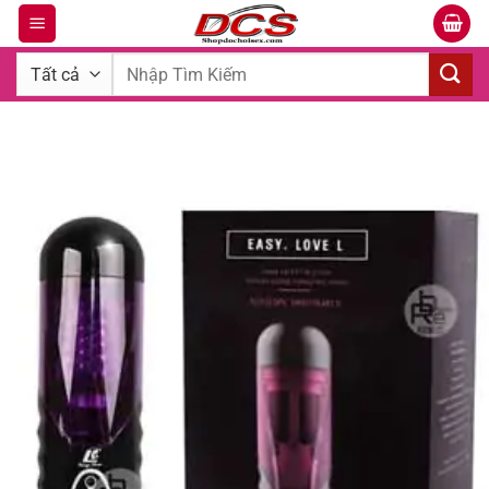
Bỏ
qua
Tìm
nội
kiếm:
dung