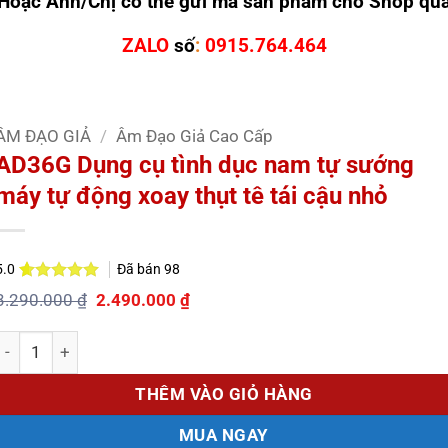
Hoặc Anh/Chị có thể gửi mã sản phẩm cho Shop qu
ZALO
số
:
0915.764.464
ÂM ĐẠO GIẢ
/
Âm Đạo Giả Cao Cấp
AD36G Dụng cụ tình dục nam tự sướng
máy tự động xoay thụt tê tái cậu nhỏ
Đã bán
98
5.0
5.0
1
trên 5
Giá
Giá
3.290.000
₫
2.490.000
₫
dựa trên
gốc
hiện
đánh giá
là:
tại
Số lượng
3.290.000 ₫.
là:
2.490.000 ₫.
THÊM VÀO GIỎ HÀNG
MUA NGAY