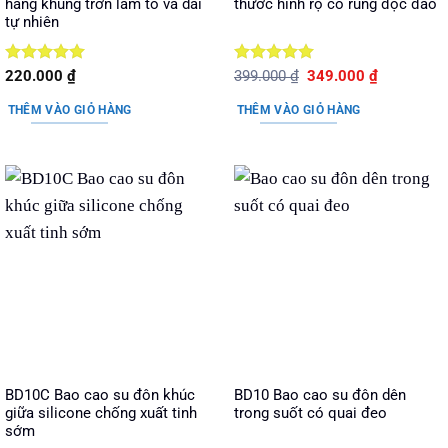
hàng khủng trơn làm to và dài
thước hình rọ có rung độc đáo
tự nhiên
Được xếp
Được xếp
Giá
Giá
220.000
₫
399.000
₫
349.000
₫
gốc
hiện
hạng
5
5
hạng
5
5
là:
tại
sao
sao
THÊM VÀO GIỎ HÀNG
THÊM VÀO GIỎ HÀNG
399.000 ₫.
là:
349.000 ₫.
BD10C Bao cao su đôn khúc
BD10 Bao cao su đôn dên
giữa silicone chống xuất tinh
trong suốt có quai đeo
sớm