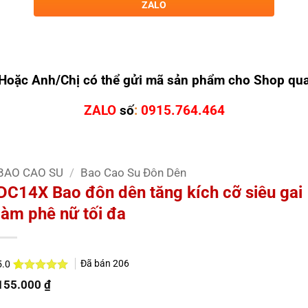
ZALO
Hoặc Anh/Chị có thể gửi mã sản phẩm cho Shop qu
ZALO
số
:
0915.764.464
BAO CAO SU
/
Bao Cao Su Đôn Dên
DC14X Bao đôn dên tăng kích cỡ siêu gai
làm phê nữ tối đa
Đã bán
206
5.0
5.0
2
trên 5
155.000
₫
dựa trên
đánh giá