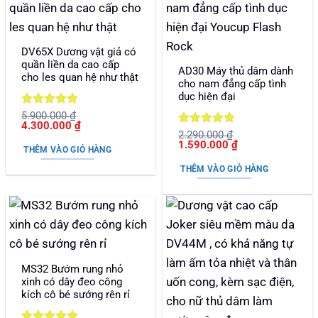
DV65X Dương vật giả có
quần liền da cao cấp
AD30 Máy thủ dâm dành
cho les quan hệ như thật
cho nam đẳng cấp tình
dục hiện đại
Được xếp
5.900.000
₫
Giá
Giá
4.300.000
₫
hạng
5
5
Được xếp
gốc
hiện
2.290.000
₫
sao
Giá
Giá
là:
tại
1.590.000
₫
hạng
5
5
THÊM VÀO GIỎ HÀNG
gốc
hiện
5.900.000 ₫.
là:
sao
là:
tại
4.300.000 ₫.
THÊM VÀO GIỎ HÀNG
2.290.000 ₫.
là:
1.590.000 ₫.
MS32 Bướm rung nhỏ
xinh có dây đeo công
kích cô bé sướng rên rỉ