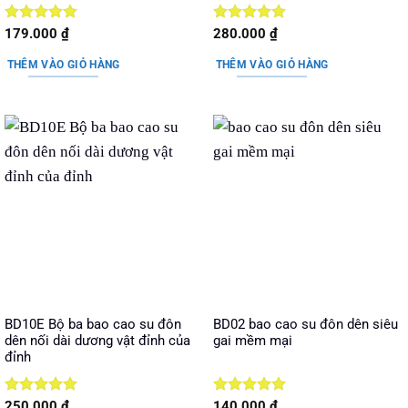
Được xếp
Được xếp
179.000
₫
280.000
₫
hạng
5
5
hạng
5
5
sao
sao
THÊM VÀO GIỎ HÀNG
THÊM VÀO GIỎ HÀNG
BD10E Bộ ba bao cao su đôn
BD02 bao cao su đôn dên siêu
dên nối dài dương vật đỉnh của
gai mềm mại
đỉnh
Được xếp
Được xếp
250.000
₫
140.000
₫