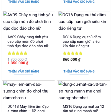
là:
tại
THÊM VÀO GIỎ HÀNG
THÊM VÀO GIỎ HÀNG
2.390.000 ₫.
là:
1.980.000 ₫.
AV09 Chày rung tình yêu
DC16 Dụng cụ thủ dâm
cao cấp món đồ chơi
cao cấp nam giới siêu
tình dục độc đáo cho nữ
kín đáo riêng tư
Được xếp
Được xếp
1.700.000
₫
860.000
₫
Giá
Giá
1.350.000
₫
hạng
5
5
hạng
5
5
gốc
hiện
sao
sao
là:
tại
THÊM VÀO GIỎ HÀNG
THÊM VÀO GIỎ HÀNG
1.700.000 ₫.
là:
1.350.000 ₫.
DC41B Máy liếm âm đạo
MS16 Dụng cụ mát xa 12
sướng chim – Đồ chơi
tần số rung mạnh mẽ