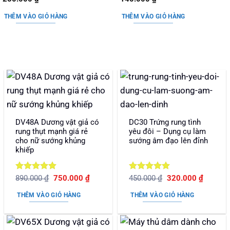
hạng
5
5
hạng
5
5
sao
sao
THÊM VÀO GIỎ HÀNG
THÊM VÀO GIỎ HÀNG
DV48A Dương vật giả có
DC30 Trứng rung tình
rung thụt mạnh giá rẻ
yêu đôi – Dụng cụ làm
cho nữ sướng khủng
sướng âm đạo lên đỉnh
khiếp
Được xếp
Giá
Giá
Được xếp
Giá
Giá
890.000
₫
750.000
₫
450.000
₫
320.000
₫
gốc
hiện
gốc
hiện
hạng
5
5
hạng
5
5
là:
tại
là:
tại
sao
sao
THÊM VÀO GIỎ HÀNG
THÊM VÀO GIỎ HÀNG
890.000 ₫.
là:
450.000 ₫.
là:
750.000 ₫.
320.000