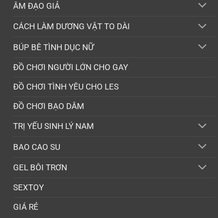
ÂM ĐẠO GIẢ
CÁCH LÀM DƯƠNG VẬT TO DÀI
BÚP BÊ TÌNH DỤC NỮ
ĐỒ CHƠI NGƯỜI LỚN CHO GAY
ĐỒ CHƠI TÌNH YÊU CHO LES
ĐỒ CHƠI BẠO DÂM
TRỊ YẾU SINH LÝ NAM
BAO CAO SU
GEL BÔI TRƠN
SEXTOY
GIÁ RẺ