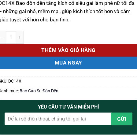
DC14X Bao đôn dên tăng kích cỡ siêu gai làm phê nữ tối đa
– những gai nhỏ, mềm mại, giúp kích thích tốt hơn và cảm
giác tuyệt vời hơn cho bạn tình.
Số lượng
THÊM VÀO GIỎ HÀNG
MUA NGAY
SKU:
DC14X
Danh mục:
Bao Cao Su Đôn Dên
YÊU CẦU TƯ VẤN MIỄN PHÍ