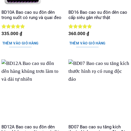
BD10A Bao cao su đôn dên
BD16 Bao cao su đôn dên cao
trong suốt có rung và quai đeo
cấp siêu gân như thật
Được xếp
Được xếp
335.000
₫
360.000
₫
hạng
5
5
hạng
5
5
sao
sao
THÊM VÀO GIỎ HÀNG
THÊM VÀO GIỎ HÀNG
BD12A Bao cao su đôn dên
BD07 Bao cao su tăng kích