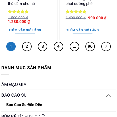
thủ dâm cho nữ
chơi sướng phê
Được xếp
Được xếp
Giá
Giá
1.500.000
₫
1.490.000
₫
990.000
₫
Giá
Giá
gốc
hiện
1.280.000
₫
hạng
5
5
hạng
5
5
gốc
hiện
là:
tại
sao
sao
là:
tại
1.490.000 ₫.
là:
THÊM VÀO GIỎ HÀNG
THÊM VÀO GIỎ HÀNG
1.500.000 ₫.
là:
990.0
1.280.000 ₫.
1
2
3
4
…
96
DANH MỤC SẢN PHẨM
ÂM ĐẠO GIẢ
BAO CAO SU
Bao Cao Su Đôn Dên
BÚP BÊ TÌNH DỤC NỮ