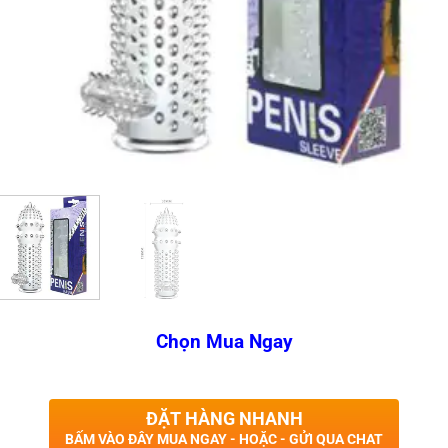
Chọn Mua Ngay
ĐẶT HÀNG NHANH
BẤM VÀO ĐÂY MUA NGAY - HOẶC - GỬI QUA CHAT