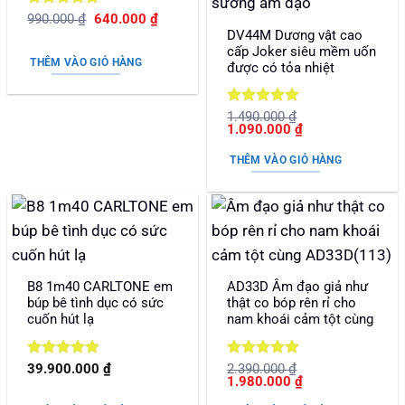
Được xếp
Giá
Giá
990.000
₫
640.000
₫
gốc
hiện
hạng
5
5
DV44M Dương vật cao
là:
tại
sao
cấp Joker siêu mềm uốn
990.000 ₫.
là:
THÊM VÀO GIỎ HÀNG
được có tỏa nhiệt
640.000 ₫.
Được xếp
1.490.000
₫
Giá
Giá
1.090.000
₫
hạng
5
5
gốc
hiện
sao
là:
tại
THÊM VÀO GIỎ HÀNG
1.490.000 ₫.
là:
1.090.000 ₫.
B8 1m40 CARLTONE em
AD33D Âm đạo giả như
búp bê tình dục có sức
thật co bóp rên rỉ cho
cuốn hút lạ
nam khoái cảm tột cùng
Được xếp
Được xếp
39.900.000
₫
2.390.000
₫
Giá
Giá
1.980.000
₫
hạng
5
5
hạng
5
5
gốc
hiện
sao
sao