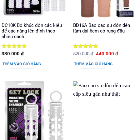
DC10K Bộ khúc đôn các kiểu
BD16A Bao cao su đôn dên
để các nàng lên đỉnh theo
làm dài 6cm có rung đầu
nhiều cách
Được xếp
Được xếp
Giá
Giá
330.000
₫
520.000
₫
440.000
₫
gốc
hiện
hạng
5
5
hạng
5
5
là:
tại
sao
sao
THÊM VÀO GIỎ HÀNG
THÊM VÀO GIỎ HÀNG
520.000 ₫.
là:
440.000 ₫.