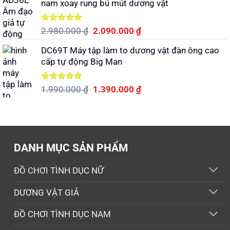
nam xoay rung bú mút dương vật
1.290.000 ₫.
là:
940.000 ₫.
Được xếp
Giá
Giá
2.980.000
₫
2.090.000
₫
hạng
5.00
gốc
hiện
5 sao
DC69T Máy tập làm to dương vật đàn ông cao
là:
tại
cấp tự động Big Man
2.980.000 ₫.
là:
2.090.000 ₫.
Được xếp
Giá
Giá
1.990.000
₫
1.390.000
₫
hạng
5.00
gốc
hiện
5 sao
là:
tại
1.990.000 ₫.
là:
1.390.000 ₫.
DANH MỤC SẢN PHẨM
ĐỒ CHƠI TÌNH DỤC NỮ
DƯƠNG VẬT GIẢ
ĐỒ CHƠI TÌNH DỤC NAM