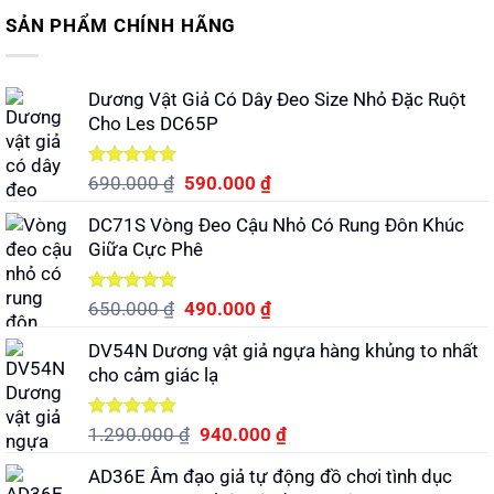
SẢN PHẨM CHÍNH HÃNG
Dương Vật Giả Có Dây Đeo Size Nhỏ Đặc Ruột
Cho Les DC65P
Được xếp
Giá
Giá
690.000
₫
590.000
₫
hạng
5.00
gốc
hiện
5 sao
DC71S Vòng Đeo Cậu Nhỏ Có Rung Đôn Khúc
là:
tại
Giữa Cực Phê
690.000 ₫.
là:
590.000 ₫.
Được xếp
Giá
Giá
650.000
₫
490.000
₫
hạng
5.00
gốc
hiện
5 sao
DV54N Dương vật giả ngựa hàng khủng to nhất
là:
tại
cho cảm giác lạ
650.000 ₫.
là:
490.000 ₫.
Được xếp
Giá
Giá
1.290.000
₫
940.000
₫
hạng
5.00
gốc
hiện
5 sao
AD36E Âm đạo giả tự động đồ chơi tình dục
là:
tại