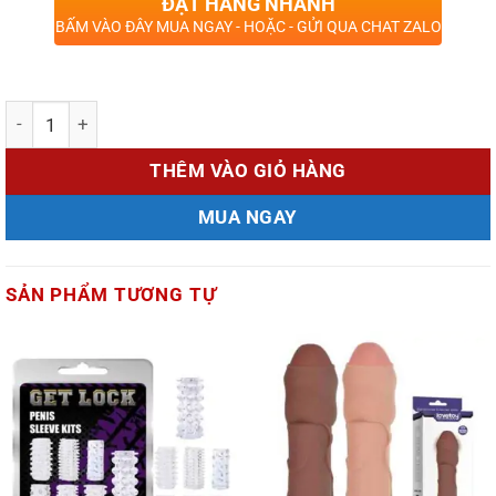
ĐẶT HÀNG NHANH
BẤM VÀO ĐÂY MUA NGAY - HOẶC - GỬI QUA CHAT ZALO
Số lượng
THÊM VÀO GIỎ HÀNG
MUA NGAY
SẢN PHẨM TƯƠNG TỰ