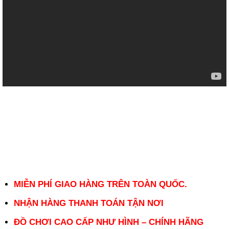
MIỄN PHÍ GIAO HÀNG TRÊN TOÀN QUỐC.
NHẬN HÀNG THANH TOÁN TẬN NƠI
ĐỒ CHƠI CAO CẤP NHƯ HÌNH – CHÍNH HÃNG