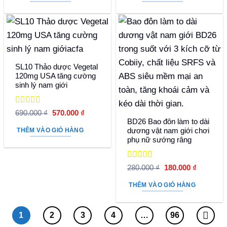
830.000 ₫.
1.350
SL10 Thảo dược Vegetal
120mg USA tăng cường
sinh lý nam giới
Được xếp
Giá
Giá
690.000
₫
570.000
₫
hạng
5
5 sao
gốc
hiện
BD26 Bao đôn làm to dài
là:
tại
dương vật nam giới chơi
THÊM VÀO GIỎ HÀNG
690.000 ₫.
là:
phụ nữ sướng râng
570.000 ₫.
Được xếp
Giá
Giá
280.000
₫
180.000
₫
hạng
5
5 sao
gốc
hiện
là:
tại
THÊM VÀO GIỎ HÀNG
280.000 ₫.
là:
180.000 
1
2
3
4
…
96