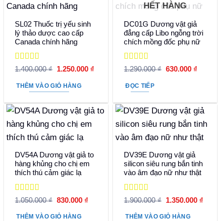
HẾT HÀNG
SL02 Thuốc trị yếu sinh
DC01G Dương vật giả
lý thảo dược cao cấp
đẳng cấp Libo ngỗng trời
Canada chính hãng
chích mồng đốc phụ nữ
Được xếp
Được xếp
Giá
Giá
Giá
Giá
1.400.000
₫
1.250.000
₫
1.290.000
₫
630.000
₫
hạng
5
5 sao
gốc
hiện
hạng
5
5 sao
gốc
hiện
là:
tại
là:
tại
THÊM VÀO GIỎ HÀNG
ĐỌC TIẾP
1.400.000 ₫.
là:
1.290.000 ₫.
là:
1.250.000 ₫.
630.000
DV54A Dương vật giả to
DV39E Dương vật giả
hàng khủng cho chị em
silicon siêu rung bắn tinh
thích thú cảm giác lạ
vào âm đạo nữ như thật
Được xếp
Được xếp
Giá
Giá
Giá
Giá
1.050.000
₫
830.000
₫
1.900.000
₫
1.350.000
₫
hạng
5
5 sao
gốc
hiện
hạng
5
5 sao
gốc
hiện
là:
tại
là:
tại
THÊM VÀO GIỎ HÀNG
THÊM VÀO GIỎ HÀNG
1.050.000 ₫.
là:
1.900.000 ₫.
là: