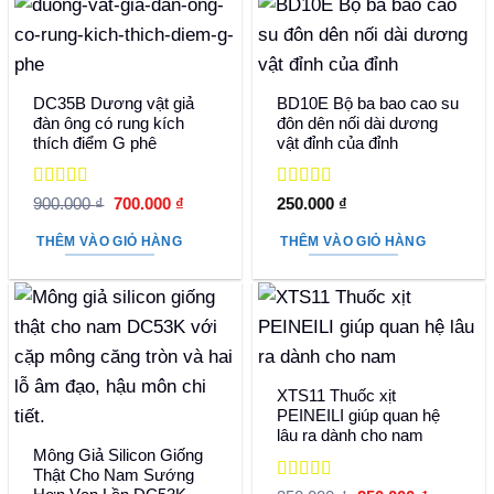
DC35B Dương vật giả
BD10E Bộ ba bao cao su
đàn ông có rung kích
đôn dên nối dài dương
thích điểm G phê
vật đỉnh của đỉnh
Được xếp
Được xếp
Giá
Giá
900.000
₫
700.000
₫
250.000
₫
hạng
5
5 sao
gốc
hiện
hạng
5
5 sao
là:
tại
THÊM VÀO GIỎ HÀNG
THÊM VÀO GIỎ HÀNG
900.000 ₫.
là:
700.000 ₫.
XTS11 Thuốc xịt
PEINEILI giúp quan hệ
lâu ra dành cho nam
Mông Giả Silicon Giống
Thật Cho Nam Sướng