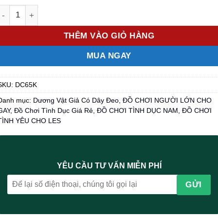
là:
tại
Số lượng
850.000 ₫.
là:
650.000 ₫.
THÊM VÀO GIỎ HÀNG
MUA NGAY
SKU:
DC65K
Danh mục:
Dương Vật Giả Có Dây Đeo
,
ĐỒ CHƠI NGƯỜI LỚN CHO
GAY
,
Đồ Chơi Tình Dục Giá Rẻ
,
ĐỒ CHƠI TÌNH DỤC NAM
,
ĐỒ CHƠI
TÌNH YÊU CHO LES
YÊU CẦU TƯ VẤN MIỄN PHÍ