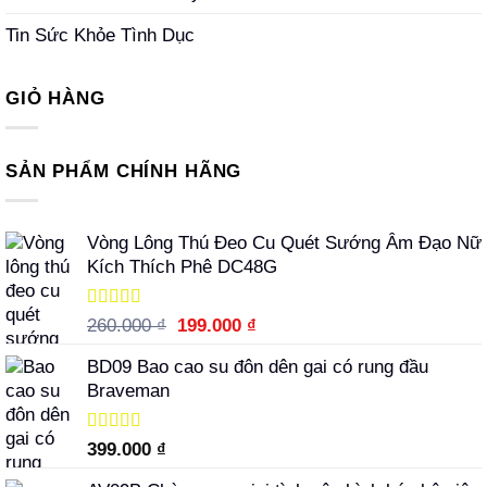
Tin Sức Khỏe Tình Dục
GIỎ HÀNG
SẢN PHẨM CHÍNH HÃNG
Vòng Lông Thú Đeo Cu Quét Sướng Âm Đạo Nữ
Kích Thích Phê DC48G
Được xếp
Giá
Giá
260.000
₫
199.000
₫
hạng
5.00
5
gốc
hiện
sao
BD09 Bao cao su đôn dên gai có rung đầu
là:
tại
Braveman
260.000 ₫.
là:
199.000 ₫.
Được xếp
399.000
₫
hạng
5.00
5
sao