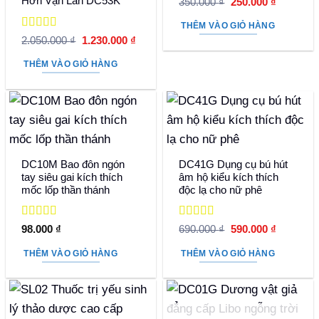
Được xếp
Hơn Vạn Lần DC53K
Giá
Giá
350.000
₫
250.000
₫
hạng
5
5 sao
gốc
hiện
là:
tại
THÊM VÀO GIỎ HÀNG
350.000 ₫.
là:
Được xếp
Giá
Giá
2.050.000
₫
1.230.000
₫
250.000 
hạng
5
5 sao
gốc
hiện
là:
tại
THÊM VÀO GIỎ HÀNG
2.050.000 ₫.
là:
1.230.000 ₫.
DC10M Bao đôn ngón
DC41G Dụng cụ bú hút
tay siêu gai kích thích
âm hộ kiểu kích thích
mốc lốp thần thánh
độc lạ cho nữ phê
Được xếp
Được xếp
Giá
Giá
98.000
₫
690.000
₫
590.000
₫
hạng
5
5 sao
hạng
5
5 sao
gốc
hiện
là:
tại
THÊM VÀO GIỎ HÀNG
THÊM VÀO GIỎ HÀNG
690.000 ₫.
là:
590.000 