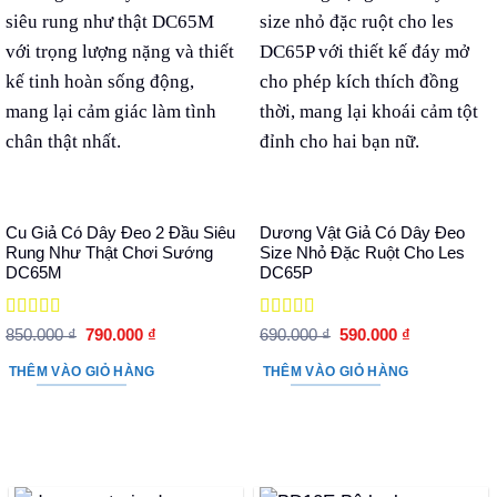
Cu Giả Có Dây Đeo 2 Đầu Siêu
Dương Vật Giả Có Dây Đeo
Rung Như Thật Chơi Sướng
Size Nhỏ Đặc Ruột Cho Les
DC65M
DC65P
Được xếp
Được xếp
Giá
Giá
Giá
Giá
850.000
₫
790.000
₫
690.000
₫
590.000
₫
hạng
5
5 sao
gốc
hiện
hạng
5
5 sao
gốc
hiện
là:
tại
là:
tại
THÊM VÀO GIỎ HÀNG
THÊM VÀO GIỎ HÀNG
850.000 ₫.
là:
690.000 ₫.
là:
790.000 ₫.
590.000 ₫.