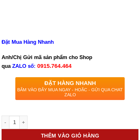
Đặt Mua Hàng Nhanh
Anh/Chị Gửi mã sản phẩm cho Shop
0915.764.464
qua
ZALO
số:
ĐẶT HÀNG NHANH
BẤM VÀO ĐÂY MUA NGAY - HOẶC - GỬI QUA CHAT
ZALO
Số lượng
THÊM VÀO GIỎ HÀNG