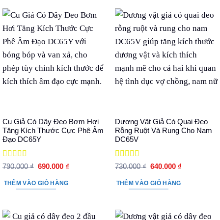
Cu Giả Có Dây Đeo Bơm Hơi
Dương Vật Giả Có Quai Đeo
Tăng Kích Thước Cực Phê Âm
Rỗng Ruột Và Rung Cho Nam
Đạo DC65Y
DC65V
Được xếp
Được xếp
Giá
Giá
Giá
Giá
790.000
₫
690.000
₫
730.000
₫
640.000
₫
hạng
5
5 sao
gốc
hiện
hạng
5
5 sao
gốc
hiện
là:
tại
là:
tại
THÊM VÀO GIỎ HÀNG
THÊM VÀO GIỎ HÀNG
790.000 ₫.
là:
730.000 ₫.
là:
690.000 ₫.
640.000 ₫.