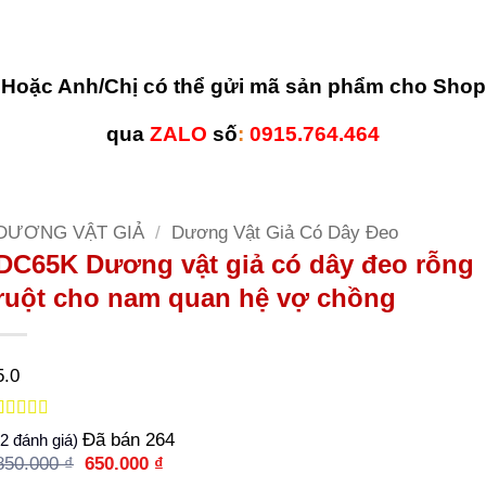
Hoặc Anh/Chị có thể gửi mã sản phẩm cho Shop
qua
ZALO
số
:
0915.764.464
DƯƠNG VẬT GIẢ
/
Dương Vật Giả Có Dây Đeo
DC65K Dương vật giả có dây đeo rỗng
ruột cho nam quan hệ vợ chồng
5.0
5.0
2
trên 5
Đã bán
264
2
đánh giá)
dựa trên
Giá
Giá
850.000
₫
650.000
₫
đánh giá
gốc
hiện