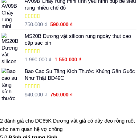
AV09B Chày rung mini tình yêu hình búp bê siêu
rung nhiều chế độ
Được xếp
Giá
Giá
750.000
₫
590.000
₫
hạng
5.00
5
gốc
hiện
sao
MS20B Dương vật silicon rung ngoáy thụt cao
là:
tại
cấp sạc pin
750.000 ₫.
là:
590.000 ₫.
Được xếp
Giá
Giá
1.990.000
₫
1.550.000
₫
hạng
5.00
5
gốc
hiện
sao
Bao Cao Su Tăng Kích Thước Khủng Gân Guốc
là:
tại
Như Thật BD49C
1.990.000 ₫.
là:
1.550.000 ₫.
Được xếp
Giá
Giá
940.000
₫
750.000
₫
hạng
5.00
5
gốc
hiện
sao
là:
tại
940.000 ₫.
là:
2 đánh giá cho
DC65K Dương vật giả có dây đeo rỗng ruột
750.000 ₫.
cho nam quan hệ vợ chồng
5.0
Đánh giá trung bình