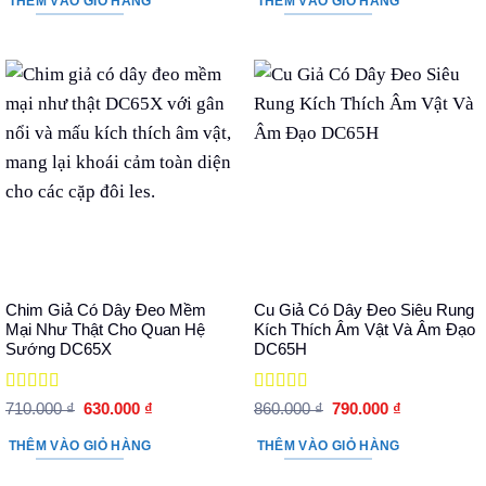
THÊM VÀO GIỎ HÀNG
THÊM VÀO GIỎ HÀNG
890.000 ₫.
là:
780.000 ₫.
là:
810.000 ₫.
690.000 ₫.
Chim Giả Có Dây Đeo Mềm
Cu Giả Có Dây Đeo Siêu Rung
Mại Như Thật Cho Quan Hệ
Kích Thích Âm Vật Và Âm Đạo
Sướng DC65X
DC65H
Được xếp
Được xếp
Giá
Giá
Giá
Giá
710.000
₫
630.000
₫
860.000
₫
790.000
₫
hạng
5
5 sao
gốc
hiện
hạng
5
5 sao
gốc
hiện
là:
tại
là:
tại
THÊM VÀO GIỎ HÀNG
THÊM VÀO GIỎ HÀNG
710.000 ₫.
là:
860.000 ₫.
là:
630.000 ₫.
790.000 ₫.