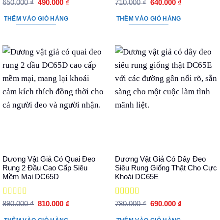
Được xếp
Được xếp
Giá
Giá
Giá
Giá
650.000
₫
490.000
₫
710.000
₫
640.000
₫
hạng
5
5 sao
gốc
hiện
hạng
5
5 sao
gốc
hiện
là:
tại
là:
tại
THÊM VÀO GIỎ HÀNG
THÊM VÀO GIỎ HÀNG
650.000 ₫.
là:
710.000 ₫.
là:
490.000 ₫.
640.000 ₫.
Dương Vật Giả Có Quai Đeo
Dương Vật Giả Có Dây Đeo
Rung 2 Đầu Cao Cấp Siêu
Siêu Rung Giống Thật Cho Cực
Mềm Mại DC65D
Khoái DC65E
Được xếp
Được xếp
Giá
Giá
Giá
Giá
890.000
₫
810.000
₫
780.000
₫
690.000
₫
hạng
5
5 sao
gốc
hiện
hạng
5
5 sao
gốc
hiện
là:
tại
là:
tại