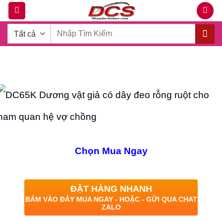
Bỏ
qua
Tìm
nội
kiếm:
dung
Chọn Mua Ngay
ĐẶT HÀNG NHANH
BẤM VÀO ĐÂY MUA NGAY - HOẶC - GỬI QUA CHAT
ZALO