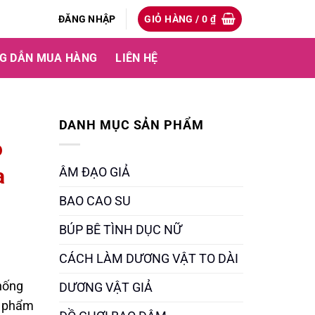
ĐĂNG NHẬP
GIỎ HÀNG /
0
₫
G DẪN MUA HÀNG
LIÊN HỆ
DANH MỤC SẢN PHẨM
o
a
ÂM ĐẠO GIẢ
BAO CAO SU
BÚP BÊ TÌNH DỤC NỮ
CÁCH LÀM DƯƠNG VẬT TO DÀI
hống
DƯƠNG VẬT GIẢ
n phẩm