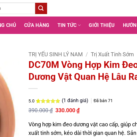
NG CHỦ
CỬA HÀNG
TIN TỨC
GIỚI THIỆU
HƯỚN
TRỊ YẾU SINH LÝ NAM
/
Trị Xuất Tinh Sớm
DC70M Vòng Hợp Kim Đe
Dương Vật Quan Hệ Lâu R
(
1
đánh giá)
Đã bán
71
5.0
5.0
1
trên 5
Giá
Giá
390.000
₫
330.000
₫
dựa trên
gốc
hiện
đánh giá
là:
tại
Vòng hợp kim đeo dương vật cao cấp, giúp c
390.000 ₫.
là:
330.000 ₫.
xuất tinh sớm, kéo dài thời gian quan hệ. Sả