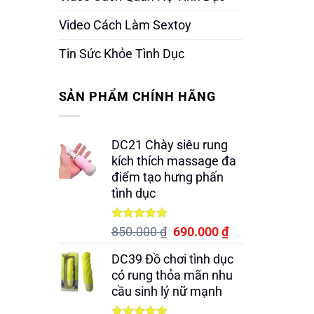
Video Cách Làm Sextoy
Tin Sức Khỏe Tình Dục
SẢN PHẨM CHÍNH HÃNG
DC21 Chày siêu rung
kích thích massage đa
điểm tạo hưng phấn
tình dục
Được xếp
Giá
Giá
850.000
₫
690.000
₫
hạng
5.00
gốc
hiện
5 sao
DC39 Đồ chơi tình dục
là:
tại
có rung thỏa mãn nhu
850.000 ₫.
là:
cầu sinh lý nữ mạnh
690.000 ₫.