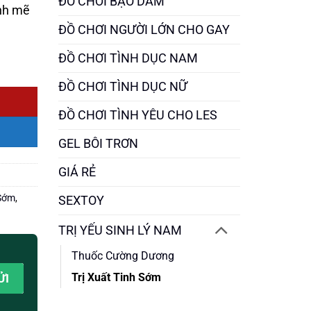
ĐỒ CHƠI BẠO DÂM
nh mẽ
ĐỒ CHƠI NGƯỜI LỚN CHO GAY
ĐỒ CHƠI TÌNH DỤC NAM
ĐỒ CHƠI TÌNH DỤC NỮ
ĐỒ CHƠI TÌNH YÊU CHO LES
GEL BÔI TRƠN
GIÁ RẺ
 Sớm
,
SEXTOY
TRỊ YẾU SINH LÝ NAM
Thuốc Cường Dương
Trị Xuất Tinh Sớm