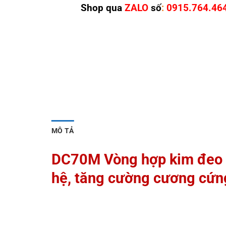
Shop qua
ZALO
số
:
0915.764.46
MÔ TẢ
DC70M Vòng hợp kim đeo d
hệ, tăng cường cương cứn