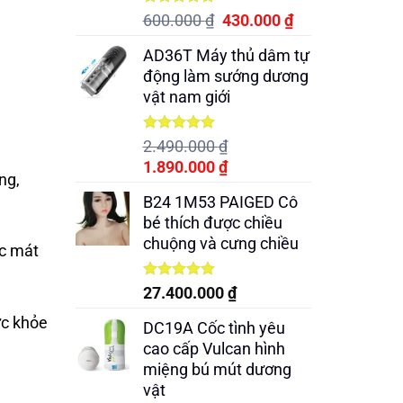
Được xếp
Giá
Giá
600.000
₫
430.000
₫
hạng
5.00
gốc
hiện
5 sao
AD36T Máy thủ dâm tự
là:
tại
động làm sướng dương
600.000 ₫.
là:
vật nam giới
430.000 ₫.
Được xếp
2.490.000
₫
hạng
5.00
Giá
Giá
1.890.000
₫
5 sao
ng,
gốc
hiện
B24 1M53 PAIGED Cô
là:
tại
bé thích được chiều
2.490.000 ₫.
là:
chuộng và cưng chiều
1.890.000 ₫.
ác mát
Được xếp
27.400.000
₫
hạng
5.00
5 sao
ức khỏe
DC19A Cốc tình yêu
cao cấp Vulcan hình
miệng bú mút dương
vật