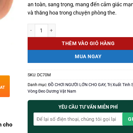
an toàn, sang trọng, mang đến cảm giác mạ
và thăng hoa trong chuyện phòng the.
Số lượng
THÊM VÀO GIỎ HÀNG
MUA NGAY
SKU:
DC70M
Danh mục:
ĐỒ CHƠI NGƯỜI LỚN CHO GAY
,
Trị Xuất Tinh
HAT
Vòng Đeo Dương Vật Nam
YÊU CẦU TƯ VẤN MIỄN PHÍ
m cho