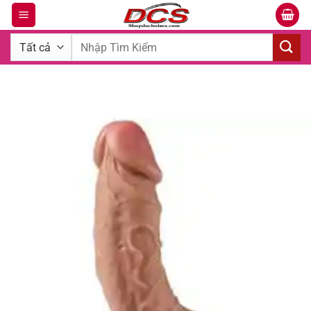
Bỏ
qua
Tìm
nội
kiếm:
dung