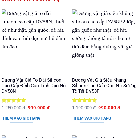
Dương Vật Giả To Dài Silicon
Dương Vật Giả Siêu Khủng
Cao Cấp Đỉnh Cao Tình Dục Nữ
Silicon Cao Cấp Cho Nữ Sướng
DV58N
Tê Tái DV58P
Được xếp
Giá
Giá
Được xếp
Giá
Giá
1.250.000
₫
990.000
₫
1.190.000
₫
990.000
₫
gốc
hiện
gốc
hiện
hạng
5
5
hạng
5
5
là:
tại
là:
tại
sao
sao
THÊM VÀO GIỎ HÀNG
THÊM VÀO GIỎ HÀNG
1.250.000 ₫.
là:
1.190.000 ₫.
là:
990.000 ₫.
990.000 