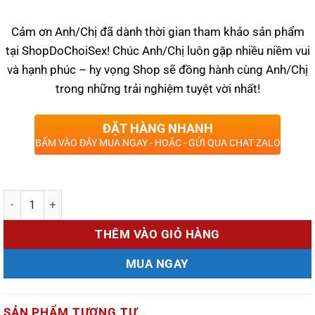
Cảm ơn Anh/Chị đã dành thời gian tham khảo sản phẩm
tại ShopDoChoiSex! Chúc Anh/Chị luôn gặp nhiều niềm vui
và hạnh phúc – hy vọng Shop sẽ đồng hành cùng Anh/Chị
trong những trải nghiệm tuyệt vời nhất!
ĐẶT HÀNG NHANH
BẤM VÀO ĐÂY MUA NGAY - HOẶC - GỬI QUA CHAT ZALO
Số lượng
THÊM VÀO GIỎ HÀNG
MUA NGAY
SẢN PHẨM TƯƠNG TỰ