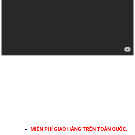
MIỄN PHÍ GIAO HÀNG TRÊN TOÀN QUỐC.