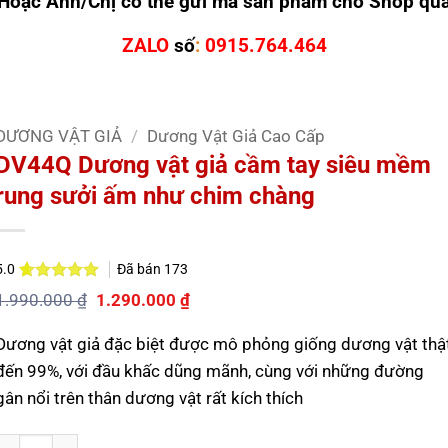
Hoặc Anh/Chị có thể gửi mã sản phẩm cho Shop qu
ZALO
số
:
0915.764.464
DƯƠNG VẬT GIẢ
/
Dương Vật Giả Cao Cấp
DV44Q Dương vật giả cầm tay siêu mềm
rung sưởi ấm như chim chàng
Đã bán
173
5.0
5.0
2
trên 5
Giá
Giá
1.990.000
₫
1.290.000
₫
dựa trên
gốc
hiện
đánh giá
là:
tại
Dương vật giả đặc biệt được mô phỏng giống dương vật thậ
1.990.000 ₫.
là:
1.290.000 ₫.
đến 99%, với đầu khấc dũng mãnh, cùng với những đường
gân nổi trên thân dương vật rất kích thích
Số lượng