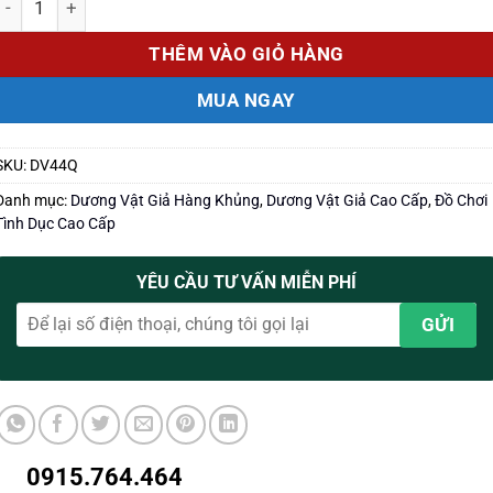
THÊM VÀO GIỎ HÀNG
MUA NGAY
SKU:
DV44Q
Danh mục:
Dương Vật Giả Hàng Khủng
,
Dương Vật Giả Cao Cấp
,
Đồ Chơi
Tình Dục Cao Cấp
YÊU CẦU TƯ VẤN MIỄN PHÍ
0915.764.464