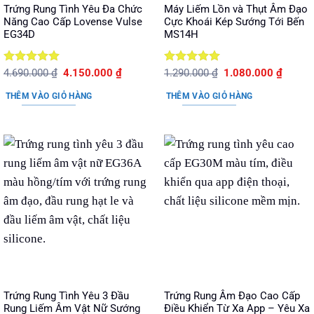
Trứng Rung Tình Yêu Đa Chức
Máy Liếm Lồn và Thụt Âm Đạo
Năng Cao Cấp Lovense Vulse
Cực Khoái Kép Sướng Tới Bến
EG34D
MS14H
Được xếp
Giá
Giá
Được xếp
Giá
Giá
4.690.000
₫
4.150.000
₫
1.290.000
₫
1.080.000
₫
gốc
hiện
gốc
hiện
hạng
5
5
hạng
5
5
là:
tại
là:
tại
sao
sao
THÊM VÀO GIỎ HÀNG
THÊM VÀO GIỎ HÀNG
4.690.000 ₫.
là:
1.290.000 ₫.
là:
4.150.000 ₫.
1.080.
Trứng Rung Tình Yêu 3 Đầu
Trứng Rung Âm Đạo Cao Cấp
Rung Liếm Âm Vật Nữ Sướng
Điều Khiển Từ Xa App – Yêu Xa