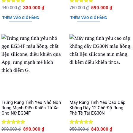
Được xếp
Giá
Giá
Được xếp
Giá
Giá
440.000
₫
330.000
₫
750.000
₫
590.000
₫
gốc
hiện
gốc
hiện
hạng
5
5
hạng
5
5
là:
tại
là:
tại
sao
sao
THÊM VÀO GIỎ HÀNG
THÊM VÀO GIỎ HÀNG
440.000 ₫.
là:
750.000 ₫.
là:
330.000 ₫.
590.000 ₫.
Trứng Rung Tình Yêu Nhỏ Gọn
Máy Rung Tình Yêu Cao Cấp
Rung Mạnh Điều Khiển Từ Xa
Không Dây 12 Chế Độ Rung
Cho Nữ EG34F
Phê Tê Tái EG30N
Được xếp
Giá
Giá
Được xếp
Giá
Giá
990.000
₫
890.000
₫
950.000
₫
840.000
₫