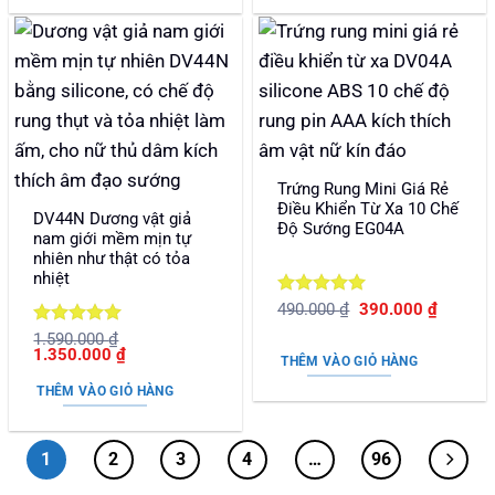
Trứng Rung Mini Giá Rẻ
Điều Khiển Từ Xa 10 Chế
DV44N Dương vật giả
Độ Sướng EG04A
nam giới mềm mịn tự
nhiên như thật có tỏa
nhiệt
Được xếp
Giá
Giá
490.000
₫
390.000
₫
gốc
hiện
hạng
5
5
Được xếp
1.590.000
₫
là:
tại
sao
Giá
Giá
1.350.000
₫
490.000 ₫.
là:
hạng
5
5
THÊM VÀO GIỎ HÀNG
gốc
hiện
390.000
sao
là:
tại
THÊM VÀO GIỎ HÀNG
1.590.000 ₫.
là:
1.350.000 ₫.
1
2
3
4
…
96