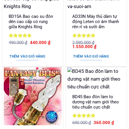
BD15A Bao cao su đôn
AD33N Máy thủ dâm tự
dên cao cấp có rung
động Leten có âm thanh
giữa Knights Ring
rên rỉ và sưởi ấm
Được xếp
Giá
Giá
Được xếp
490.000
₫
440.000
₫
2.590.000
₫
gốc
hiện
Giá
Giá
1.550.000
₫
hạng
5
5
hạng
5
5
là:
tại
gốc
hiện
sao
sao
490.000 ₫.
là:
là:
tại
THÊM VÀO GIỎ HÀNG
THÊM VÀO GIỎ HÀNG
440.000 ₫.
2.590.000 ₫.
là:
1.550.000 ₫.
BD45 Bao đôn làm to
dương vật nam giới theo
tiêu chuẩn cực chất
Được xếp
Giá
Giá
690.000
₫
360.000
₫
gốc
hiện
hạng
5
5