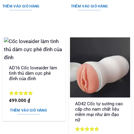
gốc
hiện
gốc
hiện
hạng
5
5
hạng
5
5
là:
tại
là:
tại
sao
sao
THÊM VÀO GIỎ HÀNG
THÊM VÀO GIỎ HÀNG
990.000 ₫.
là:
950.000 ₫.
là:
890.000 ₫.
840.000 ₫.
AD16 Cốc loveaider làm
tình thủ dâm cực phê
đỉnh của đỉnh
Được xếp
499.000
₫
AD42 Cốc tự sướng cao
hạng
5
5
cấp cho nam chất liệu
sao
THÊM VÀO GIỎ HÀNG
mềm mại như âm đạo
nữ