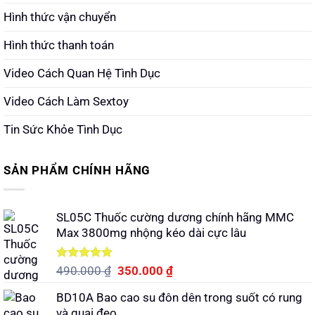
Hình thức vận chuyển
Hình thức thanh toán
Video Cách Quan Hệ Tình Dục
Video Cách Làm Sextoy
Tin Sức Khỏe Tình Dục
SẢN PHẨM CHÍNH HÃNG
SL05C Thuốc cường dương chính hãng MMC
Max 3800mg nhộng kéo dài cực lâu
Được xếp
Giá
Giá
490.000
₫
350.000
₫
hạng
5.00
gốc
hiện
5 sao
BD10A Bao cao su đôn dên trong suốt có rung
là:
tại
và quai đeo