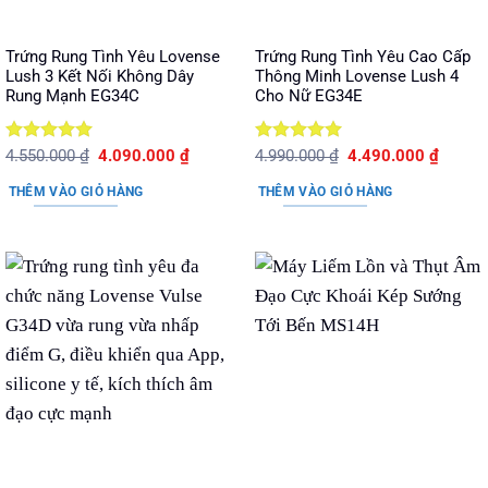
Trứng Rung Tình Yêu Lovense
Trứng Rung Tình Yêu Cao Cấp
Lush 3 Kết Nối Không Dây
Thông Minh Lovense Lush 4
Rung Mạnh EG34C
Cho Nữ EG34E
Được xếp
Giá
Giá
Được xếp
Giá
Giá
4.550.000
₫
4.090.000
₫
4.990.000
₫
4.490.000
₫
gốc
hiện
gốc
hiện
hạng
5
5
hạng
5
5
là:
tại
là:
tại
sao
sao
THÊM VÀO GIỎ HÀNG
THÊM VÀO GIỎ HÀNG
4.550.000 ₫.
là:
4.990.000 ₫.
là:
4.090.000 ₫.
4.490.