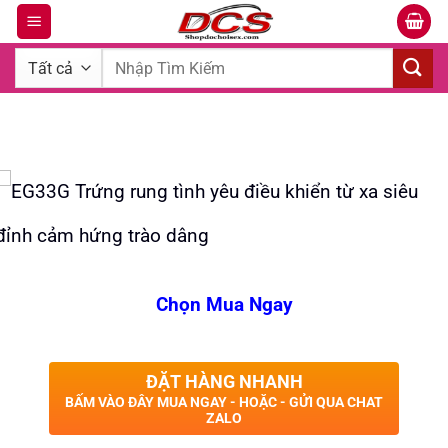
Bỏ
qua
Tìm
nội
kiếm:
dung
Chọn Mua Ngay
ĐẶT HÀNG NHANH
BẤM VÀO ĐÂY MUA NGAY - HOẶC - GỬI QUA CHAT
ZALO