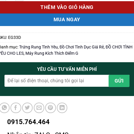
THÊM VÀO GIỎ HÀNG
MUA NGAY
SKU:
EG33D
Danh mục:
Trứng Rung Tình Yêu
,
Đồ Chơi Tình Dục Giá Rẻ
,
ĐỒ CHƠI TÌNH
YÊU CHO LES
,
Máy Rung Kích Thích Điểm G
YÊU CẦU TƯ VẤN MIỄN PHÍ
0915.764.464