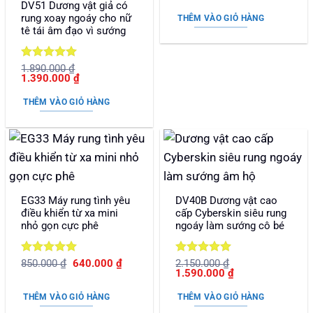
là:
tại
DV51 Dương vật giả có
sao
690.000 ₫.
là:
rung xoay ngoáy cho nữ
THÊM VÀO GIỎ HÀNG
360.000
tê tái âm đạo vì sướng
Được xếp
1.890.000
₫
Giá
Giá
1.390.000
₫
hạng
5
5
gốc
hiện
sao
là:
tại
THÊM VÀO GIỎ HÀNG
1.890.000 ₫.
là:
1.390.000 ₫.
EG33 Máy rung tình yêu
DV40B Dương vật cao
điều khiển từ xa mini
cấp Cyberskin siêu rung
nhỏ gọn cực phê
ngoáy làm sướng cô bé
Được xếp
Giá
Giá
Được xếp
850.000
₫
640.000
₫
2.150.000
₫
gốc
hiện
Giá
Giá
1.590.000
₫
hạng
5
5
hạng
5
5
là:
tại
gốc
hiện
sao
sao
850.000 ₫.
là:
là:
tại
THÊM VÀO GIỎ HÀNG
THÊM VÀO GIỎ HÀNG
640.000 ₫.
2.150.000 ₫.
là:
1.590.000 ₫.