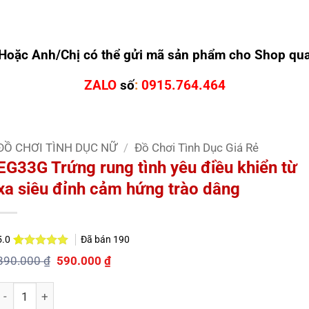
Hoặc Anh/Chị có thể gửi mã sản phẩm cho Shop qu
ZALO
số
:
0915.764.464
ĐỒ CHƠI TÌNH DỤC NỮ
/
Đồ Chơi Tình Dục Giá Rẻ
EG33G Trứng rung tình yêu điều khiển từ
xa siêu đỉnh cảm hứng trào dâng
Đã bán
190
5.0
5.0
1
trên 5
Giá
Giá
890.000
₫
590.000
₫
dựa trên
gốc
hiện
đánh giá
là:
tại
Số lượng
890.000 ₫.
là:
590.000 ₫.