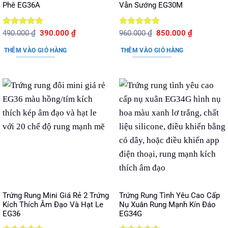
Phê EG36A
Vẫn Sướng EG30M
Được xếp
Giá
Giá
Được xếp
Giá
Giá
490.000
₫
390.000
₫
960.000
₫
850.000
₫
gốc
hiện
gốc
hiện
hạng
5
5
hạng
5
5
là:
tại
là:
tại
sao
sao
THÊM VÀO GIỎ HÀNG
THÊM VÀO GIỎ HÀNG
490.000 ₫.
là:
960.000 ₫.
là:
390.000 ₫.
850.000 ₫.
Trứng Rung Mini Giá Rẻ 2 Trứng
Trứng Rung Tình Yêu Cao Cấp
Kích Thích Âm Đạo Và Hạt Le
Nụ Xuân Rung Mạnh Kín Đáo
EG36
EG34G