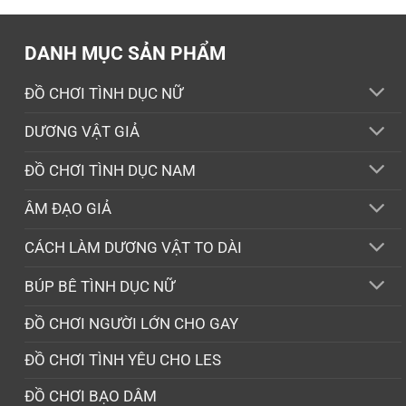
1.590.000 ₫.
là:
1.350.000 ₫.
DANH MỤC SẢN PHẨM
ĐỒ CHƠI TÌNH DỤC NỮ
DƯƠNG VẬT GIẢ
ĐỒ CHƠI TÌNH DỤC NAM
ÂM ĐẠO GIẢ
CÁCH LÀM DƯƠNG VẬT TO DÀI
BÚP BÊ TÌNH DỤC NỮ
ĐỒ CHƠI NGƯỜI LỚN CHO GAY
ĐỒ CHƠI TÌNH YÊU CHO LES
ĐỒ CHƠI BẠO DÂM