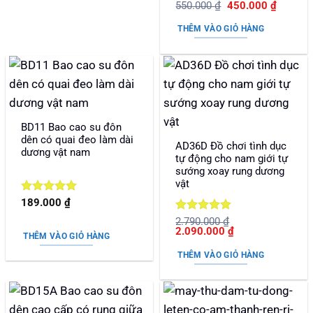
Được xếp
Giá
Giá
550.000
₫
450.000
₫
gốc
hiện
hạng
5
5
là:
tại
sao
THÊM VÀO GIỎ HÀNG
550.000 ₫.
là:
450.000
BD11 Bao cao su đôn
dên có quai đeo làm dài
AD36D Đồ chơi tình dục
dương vật nam
tự động cho nam giới tự
sướng xoay rung dương
vật
Được xếp
189.000
₫
hạng
5
5
Được xếp
2.790.000
₫
sao
Giá
Giá
2.090.000
₫
hạng
5
5
THÊM VÀO GIỎ HÀNG
gốc
hiện
sao
là:
tại
THÊM VÀO GIỎ HÀNG
2.790.000 ₫.
là:
2.090.000 ₫.