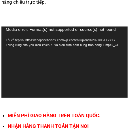
nắng chiếu trực tiếp.
Trình
Media error: Format(s) not supported or source(s) not found
chơi
Tải về tệp tin: https://shopdochoisex.com/wp-content/uploads/2021/03/EG33G-
Video
Trung-rung-tinh-yeu-dieu-khien-tu-xa-sieu-dinh-cam-hung-trao-dang-1.mp4?_=1
MIỄN PHÍ GIAO HÀNG TRÊN TOÀN QUỐC.
NHẬN HÀNG THANH TOÁN TẬN NƠI