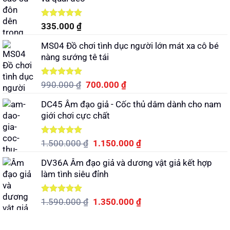
490.000 ₫.
là:
350.000 ₫.
Được xếp
335.000
₫
hạng
5.00
5 sao
MS04 Đồ chơi tình dục người lớn mát xa cô bé
nàng sướng tê tái
Được xếp
Giá
Giá
990.000
₫
700.000
₫
hạng
5.00
gốc
hiện
5 sao
DC45 Âm đạo giả - Cốc thủ dâm dành cho nam
là:
tại
giới chơi cực chất
990.000 ₫.
là:
700.000 ₫.
Được xếp
Giá
Giá
1.500.000
₫
1.150.000
₫
hạng
5.00
gốc
hiện
5 sao
DV36A Âm đạo giả và dương vật giả kết hợp
là:
tại
làm tình siêu đỉnh
1.500.000 ₫.
là:
1.150.000 ₫.
Được xếp
Giá
Giá
1.590.000
₫
1.350.000
₫
hạng
5.00
gốc
hiện
5 sao
là:
tại