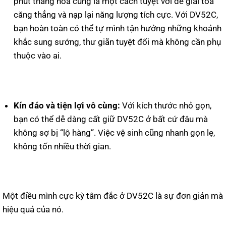
phút thăng hoa cũng là một cách tuyệt vời để giải tỏa
căng thẳng và nạp lại năng lượng tích cực. Với DV52C,
bạn hoàn toàn có thể tự mình tận hưởng những khoảnh
khắc sung sướng, thư giãn tuyệt đối mà không cần phụ
thuộc vào ai.
Kín đáo và tiện lợi vô cùng:
Với kích thước nhỏ gọn,
bạn có thể dễ dàng cất giữ DV52C ở bất cứ đâu mà
không sợ bị “lộ hàng”. Việc vệ sinh cũng nhanh gọn lẹ,
không tốn nhiều thời gian.
Một điều mình cực kỳ tâm đắc ở DV52C là sự đơn giản mà
hiệu quả của nó.