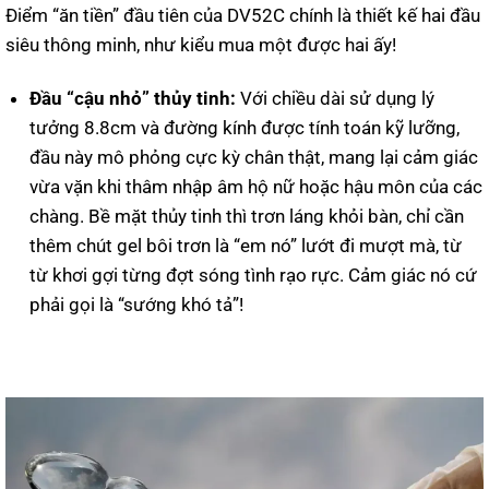
Điểm “ăn tiền” đầu tiên của DV52C chính là thiết kế hai đầu
siêu thông minh, như kiểu mua một được hai ấy!
Đầu “cậu nhỏ” thủy tinh:
Với chiều dài sử dụng lý
tưởng 8.8cm và đường kính được tính toán kỹ lưỡng,
đầu này mô phỏng cực kỳ chân thật, mang lại cảm giác
vừa vặn khi thâm nhập âm hộ nữ hoặc hậu môn của các
chàng. Bề mặt thủy tinh thì trơn láng khỏi bàn, chỉ cần
thêm chút gel bôi trơn là “em nó” lướt đi mượt mà, từ
từ khơi gợi từng đợt sóng tình rạo rực. Cảm giác nó cứ
phải gọi là “sướng khó tả”!