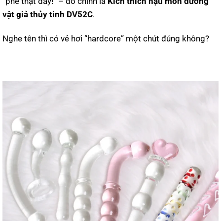
“phê thật đấy!” – đó chính là
Kích thích hậu môn dương
vật giả thủy tinh DV52C
.
Nghe tên thì có vẻ hơi “hardcore” một chút đúng không?