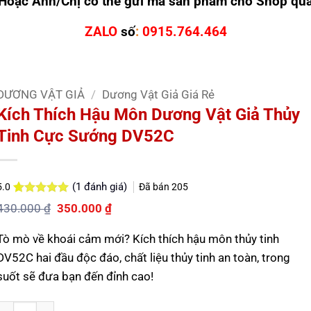
Hoặc Anh/Chị có thể gửi mã sản phẩm cho Shop qu
ZALO
số
:
0915.764.464
DƯƠNG VẬT GIẢ
/
Dương Vật Giả Giá Rẻ
Kích Thích Hậu Môn Dương Vật Giả Thủy
Tinh Cực Sướng DV52C
(
1
đánh giá)
Đã bán
205
5.0
5.0
1
trên 5
Giá
Giá
430.000
₫
350.000
₫
dựa trên
gốc
hiện
đánh giá
là:
tại
Tò mò về khoái cảm mới? Kích thích hậu môn thủy tinh
430.000 ₫.
là:
350.000 ₫.
DV52C hai đầu độc đáo, chất liệu thủy tinh an toàn, trong
suốt sẽ đưa bạn đến đỉnh cao!
Số lượng