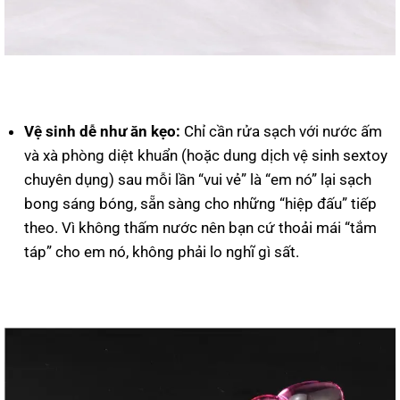
Vệ sinh dễ như ăn kẹo:
Chỉ cần rửa sạch với nước ấm
và xà phòng diệt khuẩn (hoặc dung dịch vệ sinh sextoy
chuyên dụng) sau mỗi lần “vui vẻ” là “em nó” lại sạch
bong sáng bóng, sẵn sàng cho những “hiệp đấu” tiếp
theo. Vì không thấm nước nên bạn cứ thoải mái “tắm
táp” cho em nó, không phải lo nghĩ gì sất.