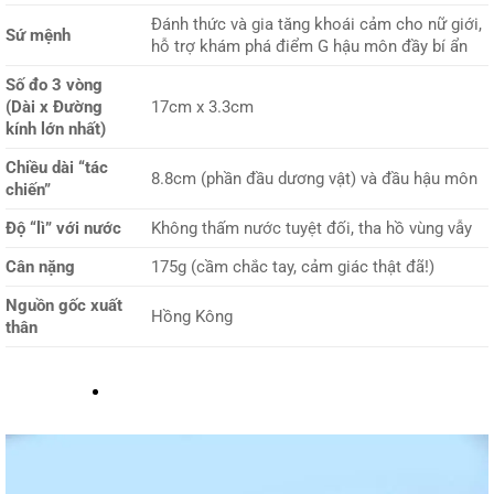
Đánh thức và gia tăng khoái cảm cho nữ giới,
Sứ mệnh
hỗ trợ khám phá điểm G hậu môn đầy bí ẩn
Số đo 3 vòng
(Dài x Đường
17cm x 3.3cm
kính lớn nhất)
Chiều dài “tác
8.8cm (phần đầu dương vật) và đầu hậu môn
chiến”
Độ “lì” với nước
Không thấm nước tuyệt đối, tha hồ vùng vẫy
Cân nặng
175g (cầm chắc tay, cảm giác thật đã!)
Nguồn gốc xuất
Hồng Kông
thân