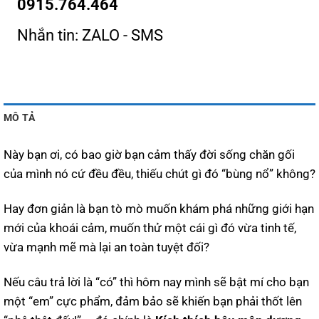
0915.764.464
Nhắn tin: ZALO - SMS
MÔ TẢ
Này bạn ơi, có bao giờ bạn cảm thấy đời sống chăn gối
của mình nó cứ đều đều, thiếu chút gì đó “bùng nổ” không?
Hay đơn giản là bạn tò mò muốn khám phá những giới hạn
mới của khoái cảm, muốn thử một cái gì đó vừa tinh tế,
vừa mạnh mẽ mà lại an toàn tuyệt đối?
Nếu câu trả lời là “có” thì hôm nay mình sẽ bật mí cho bạn
một “em” cực phẩm, đảm bảo sẽ khiến bạn phải thốt lên