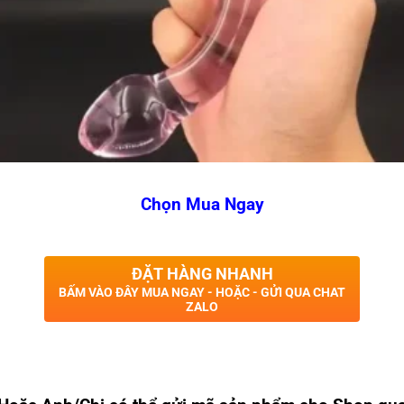
Chọn Mua Ngay
ĐẶT HÀNG NHANH
BẤM VÀO ĐÂY MUA NGAY - HOẶC - GỬI QUA CHAT
ZALO