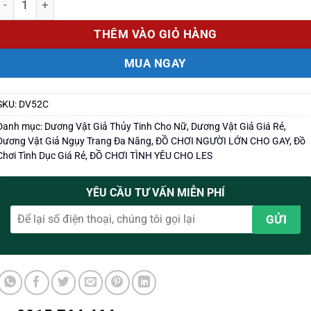
THÊM VÀO GIỎ HÀNG
MUA NGAY
SKU:
DV52C
Danh mục:
Dương Vật Giả Thủy Tinh Cho Nữ
,
Dương Vật Giả Giá Rẻ
,
Dương Vật Giả Ngụy Trang Đa Năng
,
ĐỒ CHƠI NGƯỜI LỚN CHO GAY
,
Đồ
Chơi Tình Dục Giá Rẻ
,
ĐỒ CHƠI TÌNH YÊU CHO LES
YÊU CẦU TƯ VẤN MIỄN PHÍ