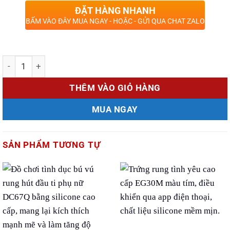
ĐẶT HÀNG NHANH
BẤM VÀO ĐÂY MUA NGAY - HOẶC - GỬI QUA CHAT ZALO
Số lượng
THÊM VÀO GIỎ HÀNG
MUA NGAY
SẢN PHẨM TƯƠNG TỰ