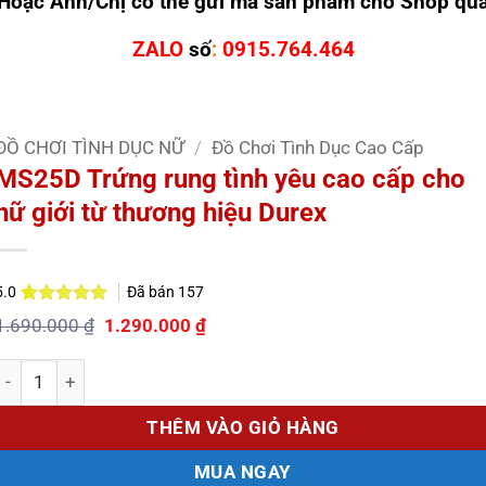
Hoặc Anh/Chị có thể gửi mã sản phẩm cho Shop qu
ZALO
số
:
0915.764.464
ĐỒ CHƠI TÌNH DỤC NỮ
/
Đồ Chơi Tình Dục Cao Cấp
MS25D Trứng rung tình yêu cao cấp cho
nữ giới từ thương hiệu Durex
Đã bán
157
5.0
5.0
1
trên 5
Giá
Giá
1.690.000
₫
1.290.000
₫
dựa trên
gốc
hiện
đánh giá
là:
tại
Số lượng
1.690.000 ₫.
là:
1.290.000 ₫.
THÊM VÀO GIỎ HÀNG
MUA NGAY