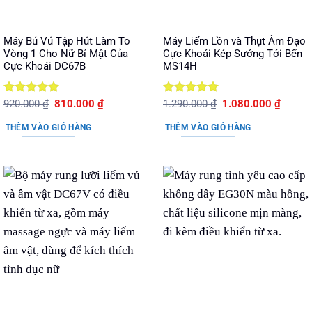
Máy Bú Vú Tập Hút Làm To
Máy Liếm Lồn và Thụt Âm Đạo
Vòng 1 Cho Nữ Bí Mật Của
Cực Khoái Kép Sướng Tới Bến
Cực Khoái DC67B
MS14H
Được xếp
Giá
Giá
Được xếp
Giá
Giá
920.000
₫
810.000
₫
1.290.000
₫
1.080.000
₫
gốc
hiện
gốc
hiện
hạng
5
5
hạng
5
5
là:
tại
là:
tại
sao
sao
THÊM VÀO GIỎ HÀNG
THÊM VÀO GIỎ HÀNG
920.000 ₫.
là:
1.290.000 ₫.
là:
810.000 ₫.
1.080.