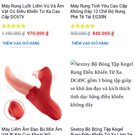
Máy Rung Lưỡi Liếm Vú Và Âm
Máy Rung Tình Yêu Cao Cấp
Vật Có Điều Khiển Từ Xa Cao
Không Dây 12 Chế Độ Rung
Cấp DC67V
Phê Tê Tái EG30N
Được xếp
Giá
Giá
Được xếp
Giá
Giá
1.190.000
₫
970.000
₫
950.000
₫
840.000
₫
gốc
hiện
gốc
hiện
hạng
5
5
hạng
5
5
là:
tại
là:
tại
sao
sao
THÊM VÀO GIỎ HÀNG
THÊM VÀO GIỎ HÀNG
1.190.000 ₫.
là:
950.000 ₫.
là:
970.000 ₫.
840.000 ₫.
Máy Liếm Âm Đạo Bú Mút Âm
Sextoy Bộ Bóng Tập Kegel
Vật Bí Kíp Cực Khoái Nữ
Rung Điều Khiển Từ Xa Làm Se