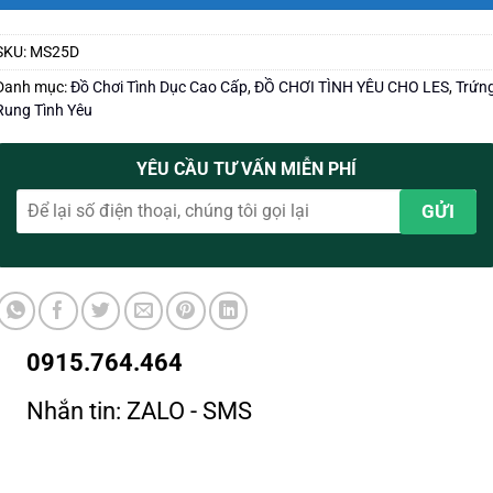
SKU:
MS25D
Danh mục:
Đồ Chơi Tình Dục Cao Cấp
,
ĐỒ CHƠI TÌNH YÊU CHO LES
,
Trứn
Rung Tình Yêu
YÊU CẦU TƯ VẤN MIỄN PHÍ
0915.764.464
Nhắn tin: ZALO - SMS