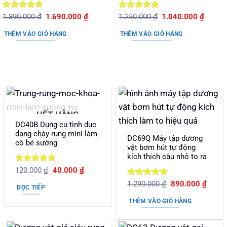
Được xếp
Giá
Giá
Được xếp
Giá
Giá
1.890.000
₫
1.690.000
₫
1.250.000
₫
1.040.000
₫
gốc
hiện
gốc
hiện
hạng
5
5
hạng
5
5
là:
tại
là:
tại
sao
sao
THÊM VÀO GIỎ HÀNG
THÊM VÀO GIỎ HÀNG
1.890.000 ₫.
là:
1.250.000 ₫.
là:
1.690.000 ₫.
1.040.
HẾT HÀNG
DC40B Dụng cụ tình dục
dạng chày rung mini làm
DC69Q Máy tập dương
cô bé sướng
vật bơm hút tự động
kích thích cậu nhỏ to ra
Được xếp
Giá
Giá
120.000
₫
40.000
₫
gốc
hiện
hạng
5
5
Được xếp
Giá
Giá
là:
tại
1.290.000
₫
890.000
₫
sao
ĐỌC TIẾP
gốc
hiện
120.000 ₫.
là:
hạng
5
5
là:
tại
40.000 ₫.
sao
THÊM VÀO GIỎ HÀNG
1.290.000 ₫.
là:
890.0