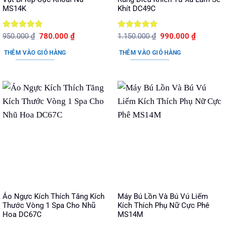
MS14K
Khít DC49C
Được xếp
Giá
Giá
Được xếp
Giá
Giá
950.000
₫
780.000
₫
1.150.000
₫
990.000
₫
gốc
hiện
gốc
hiện
hạng
5
5
hạng
5
5
là:
tại
là:
tại
sao
sao
THÊM VÀO GIỎ HÀNG
THÊM VÀO GIỎ HÀNG
950.000 ₫.
là:
1.150.000 ₫.
là:
780.000 ₫.
990.000 
Áo Ngực Kích Thích Tăng Kích
Máy Bú Lồn Và Bú Vú Liếm
Thước Vòng 1 Spa Cho Nhũ
Kích Thích Phụ Nữ Cực Phê
Hoa DC67C
MS14M