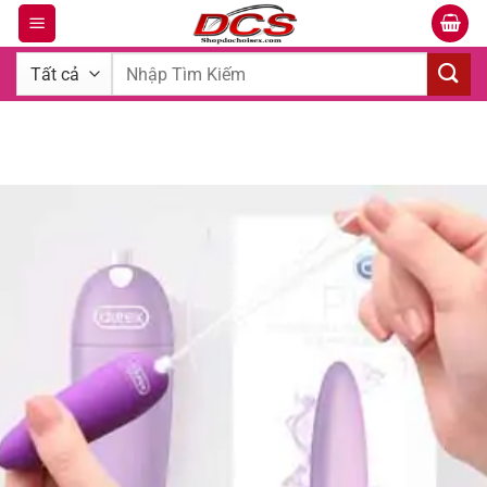
Bỏ
qua
Tìm
nội
kiếm:
dung