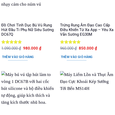
Đồ Chơi Tình Dục Bú Vú Rung
Trứng Rung Âm Đạo Cao Cấp
Hút Đầu Ti Phụ Nữ Siêu Sướng
Điều Khiển Từ Xa App – Yêu Xa
DC67Q
Vẫn Sướng EG30M
Được xếp
Giá
Giá
Được xếp
Giá
Giá
1.090.000
₫
980.000
₫
960.000
₫
850.000
₫
gốc
hiện
gốc
hiện
hạng
5
5
hạng
5
5
là:
tại
là:
tại
sao
sao
THÊM VÀO GIỎ HÀNG
THÊM VÀO GIỎ HÀNG
1.090.000 ₫.
là:
960.000 ₫.
là:
980.000 ₫.
850.000 ₫.