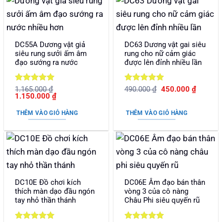
DC55A Dương vật giả
DC63 Dương vật gai siêu
siêu rung sưởi ấm âm
rung cho nữ cảm giác
đạo sướng ra nước
được lên đỉnh nhiều lần
Được xếp
Được xếp
Giá
Giá
1.165.000
₫
490.000
₫
450.000
₫
Giá
Giá
gốc
hiện
1.150.000
₫
hạng
5
5
hạng
5
5
gốc
hiện
là:
tại
sao
sao
là:
tại
490.000 ₫.
là:
THÊM VÀO GIỎ HÀNG
THÊM VÀO GIỎ HÀNG
1.165.000 ₫.
là:
450.000
1.150.000 ₫.
DC10E Đồ chơi kích
DC06E Âm đạo bán thân
thích màn dạo đầu ngón
vòng 3 của cô nàng
tay nhỏ thần thánh
Châu Phi siêu quyến rũ