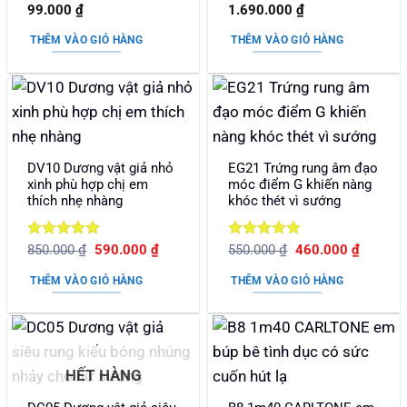
Được xếp
Được xếp
99.000
₫
1.690.000
₫
hạng
5
5
hạng
5
5
sao
sao
THÊM VÀO GIỎ HÀNG
THÊM VÀO GIỎ HÀNG
DV10 Dương vật giả nhỏ
EG21 Trứng rung âm đạo
xinh phù hợp chị em
móc điểm G khiến nàng
thích nhẹ nhàng
khóc thét vì sướng
Được xếp
Giá
Giá
Được xếp
Giá
Giá
850.000
₫
590.000
₫
550.000
₫
460.000
₫
gốc
hiện
gốc
hiện
hạng
5
5
hạng
5
5
là:
tại
là:
tại
sao
sao
THÊM VÀO GIỎ HÀNG
THÊM VÀO GIỎ HÀNG
850.000 ₫.
là:
550.000 ₫.
là:
590.000 ₫.
460.000
HẾT HÀNG