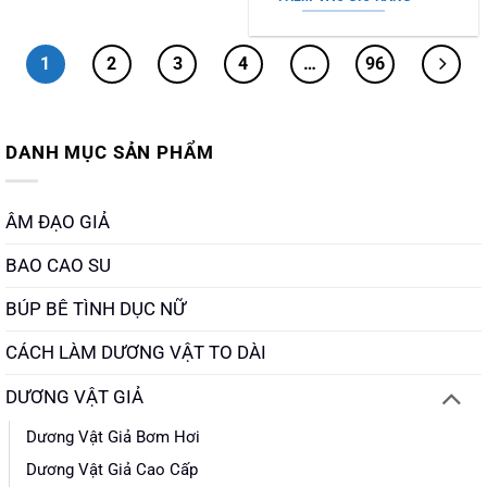
2.190.000 ₫.
là:
1.850.000 ₫.
1
2
3
4
…
96
DANH MỤC SẢN PHẨM
ÂM ĐẠO GIẢ
BAO CAO SU
BÚP BÊ TÌNH DỤC NỮ
CÁCH LÀM DƯƠNG VẬT TO DÀI
DƯƠNG VẬT GIẢ
Dương Vật Giả Bơm Hơi
Dương Vật Giả Cao Cấp