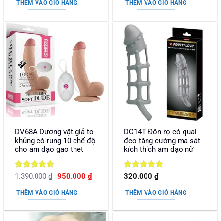
là:
tại
1.190.000 ₫.
là:
THÊM VÀO GIỎ HÀNG
THÊM VÀO GIỎ HÀNG
2.390.000 ₫.
là:
640.0
1.350.000 ₫.
DV68A Dương vật giả to
DC14T Đôn rọ có quai
khủng có rung 10 chế độ
đeo tăng cường ma sát
cho âm đạo gào thét
kích thích âm đạo nữ
Được xếp
Giá
Giá
Được xếp
1.390.000
₫
950.000
₫
320.000
₫
gốc
hiện
hạng
5
5
hạng
5
5
là:
tại
sao
sao
THÊM VÀO GIỎ HÀNG
THÊM VÀO GIỎ HÀNG
1.390.000 ₫.
là:
950.000 ₫.