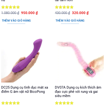
nữ
tái tâm hồn
Được xếp
Giá
Giá
Được xếp
Giá
Giá
1.080.000
₫
950.000
₫
430.000
₫
320.000
₫
gốc
hiện
gốc
hiện
hạng
5
5
hạng
5
5
là:
tại
là:
tại
sao
sao
THÊM VÀO GIỎ HÀNG
THÊM VÀO GIỎ HÀNG
1.080.000 ₫.
là:
430.000 ₫.
là:
950.000 ₫.
320.000 ₫.
DC25 Dụng cụ tình dục mát xa
DV07A Dụng cụ kích thích âm
điểm G âm vật nữ BicoPong
đạo cực phê với rung và gai
siêu mềm