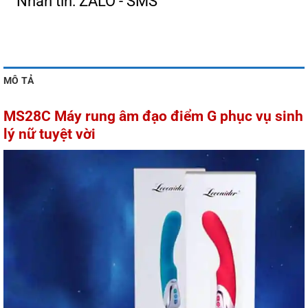
Nhắn tin: ZALO - SMS
MÔ TẢ
MS28C Máy rung âm đạo điểm G phục vụ sinh
lý nữ tuyệt vời