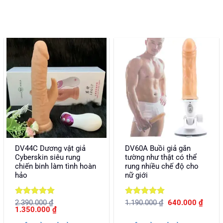
DV44C Dương vật giả
DV60A Buồi giả gắn
Cyberskin siêu rung
tường như thật có thể
chiến binh làm tình hoàn
rung nhiều chế độ cho
hảo
nữ giới
Được xếp
Được xếp
Giá
Giá
2.390.000
₫
1.190.000
₫
640.000
₫
Giá
Giá
gốc
hiện
1.350.000
₫
hạng
5
5
hạng
5
5
gốc
hiện
là:
tại
sao
sao