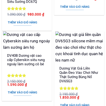
Siêu Sướng DC67Q
gốc
hiện
hạng
5
5
là:
tại
sao
THÊM VÀO GIỎ HÀNG
1.290.000 ₫.
là:
690.0
Được xếp
Giá
Giá
1.090.000
₫
980.000
₫
gốc
hiện
hạng
5
5
là:
tại
sao
THÊM VÀO GIỎ HÀNG
1.090.000 ₫.
là:
980.000 ₫.
DV40B Dương vật cao
cấp Cyberskin siêu rung
ngoáy làm sướng cô bé
Dương Vật Giả Liền
Quần Đeo Vào Chơi Như
Thật Sướng Bùng Nổ
Được xếp
DV65G3
2.150.000
₫
Giá
Giá
1.590.000
₫
hạng
5
5
gốc
hiện
sao
là:
tại
THÊM VÀO GIỎ HÀNG
Được xếp
2.190.000
₫
2.150.000 ₫.
là:
Giá
Giá
1.850.000
₫
1.590.000 ₫.
hạng
5
5
gốc
hiện
sao
là:
tại
THÊM VÀO GIỎ HÀNG