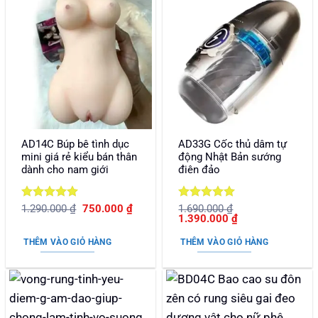
AD14C Búp bê tình dục
AD33G Cốc thủ dâm tự
mini giá rẻ kiểu bán thân
động Nhật Bản sướng
dành cho nam giới
điên đảo
Được xếp
Giá
Giá
Được xếp
1.290.000
₫
750.000
₫
1.690.000
₫
gốc
hiện
Giá
Giá
1.390.000
₫
hạng
5
5
hạng
5
5
là:
tại
gốc
hiện
sao
sao
1.290.000 ₫.
là:
là:
tại
THÊM VÀO GIỎ HÀNG
THÊM VÀO GIỎ HÀNG
750.000 ₫.
1.690.000 ₫.
là:
1.390.000 ₫.