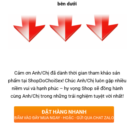
bên dưới
Cảm ơn Anh/Chị đã dành thời gian tham khảo sản
phẩm tại ShopDoChoiSex! Chúc Anh/Chị luôn gặp nhiều
niềm vui và hạnh phúc – hy vọng Shop sẽ đồng hành
cùng Anh/Chị trong những trải nghiệm tuyệt vời nhất!
ĐẶT HÀNG NHANH
BẤM VÀO ĐÂY MUA NGAY - HOẶC - GỬI QUA CHAT ZALO