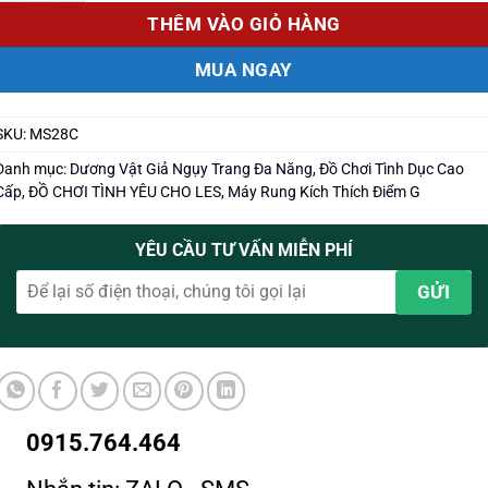
THÊM VÀO GIỎ HÀNG
MUA NGAY
SKU:
MS28C
Danh mục:
Dương Vật Giả Ngụy Trang Đa Năng
,
Đồ Chơi Tình Dục Cao
Cấp
,
ĐỒ CHƠI TÌNH YÊU CHO LES
,
Máy Rung Kích Thích Điểm G
YÊU CẦU TƯ VẤN MIỄN PHÍ
0915.764.464