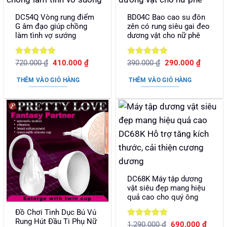
DC54Q Vòng rung điểm
BD04C Bao cao su đôn
G âm đạo giúp chồng
zên có rung siêu gai đeo
làm tình vợ sướng
dương vật cho nữ phê
Được xếp
Giá
Giá
Được xếp
Giá
Giá
720.000
₫
410.000
₫
390.000
₫
290.000
₫
gốc
hiện
gốc
hiện
hạng
5
5
hạng
5
5
là:
tại
là:
tại
sao
sao
THÊM VÀO GIỎ HÀNG
THÊM VÀO GIỎ HÀNG
720.000 ₫.
là:
390.000 ₫.
là:
410.000 ₫.
290.000
DC68K Máy tập dương
vật siêu đẹp mang hiệu
quả cao cho quý ông
Đồ Chơi Tình Dục Bú Vú
Rung Hút Đầu Ti Phụ Nữ
Được xếp
Giá
Giá
1.290.000
₫
690.000
₫