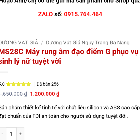
Hoặc Anh/Chị có thể gửi mã sản phẩm cho Shop qu
ZALO
số
:
0915.764.464
DƯƠNG VẬT GIẢ
/
Dương Vật Giả Ngụy Trang Đa Năng
MS28C Máy rung âm đạo điểm G phục vụ
sinh lý nữ tuyệt vời
Đã bán
256
5.0
5.0
2
trên 5
Giá
Giá
1.650.000
₫
1.200.000
₫
dựa trên
gốc
hiện
đánh giá
là:
tại
Sản phẩm thiết kế tinh tế với chất liệu silicon và ABS cao cấp
1.650.000 ₫.
là:
1.200.000 ₫.
đạt chuẩn của FDI an toàn cho người sử dụng tuyệt đối.
Số lượng