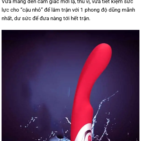
Vừa mang đến cảm giác mới lạ, thú vị, vừa tiết kiệm sức
lực cho “cậu nhỏ” để lâm trận với 1 phong độ dũng mãnh
nhất, dư sức để đưa nàng tới hết trận.