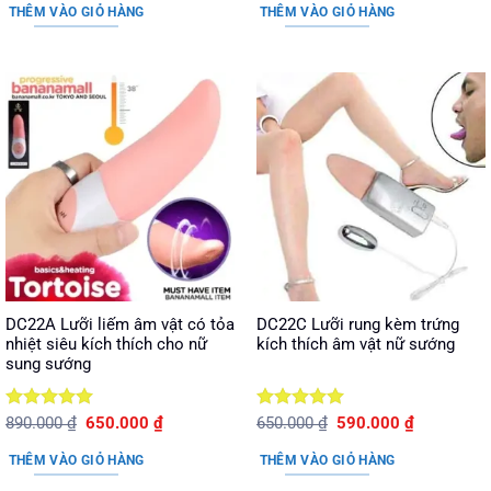
là:
tại
sao
sao
THÊM VÀO GIỎ HÀNG
THÊM VÀO GIỎ HÀNG
4.250.000 ₫.
là:
3.350.000 ₫.
DC22A Lưỡi liếm âm vật có tỏa
DC22C Lưỡi rung kèm trứng
nhiệt siêu kích thích cho nữ
kích thích âm vật nữ sướng
sung sướng
Được xếp
Giá
Giá
Được xếp
Giá
Giá
890.000
₫
650.000
₫
650.000
₫
590.000
₫
gốc
hiện
gốc
hiện
hạng
5
5
hạng
5
5
là:
tại
là:
tại
sao
sao
THÊM VÀO GIỎ HÀNG
THÊM VÀO GIỎ HÀNG
890.000 ₫.
là:
650.000 ₫.
là:
650.000 ₫.
590.000 ₫.