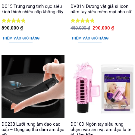
DC15 Trứng rung tình dục siêu
DV01N Dương vật giả silicon
kích thích nhiều cấp không dây
cầm tay siêu mềm mại cho nữ
Được xếp
Được xếp
Giá
Giá
890.000
₫
450.000
₫
290.000
₫
gốc
hiện
hạng
5
5
hạng
5
5
là:
tại
sao
sao
THÊM VÀO GIỎ HÀNG
THÊM VÀO GIỎ HÀNG
450.000 ₫.
là:
290.000 ₫.
DC23B Lưỡi rung âm đạo cao
DC10D Ngón tay siêu rung
cấp – Dụng cụ thủ dâm âm đạo
chạm vào âm vật âm đạo là tê