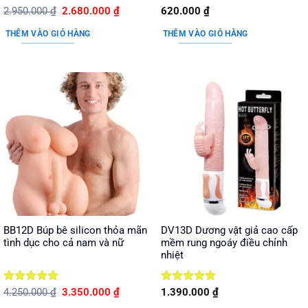
Được xếp
Giá
Giá
Được xếp
2.950.000
₫
2.680.000
₫
620.000
₫
gốc
hiện
hạng
5
5
hạng
5
5
là:
tại
sao
sao
THÊM VÀO GIỎ HÀNG
THÊM VÀO GIỎ HÀNG
2.950.000 ₫.
là:
2.680.000 ₫.
BB12D Búp bê silicon thỏa mãn
DV13D Dương vật giả cao cấp
tình dục cho cả nam và nữ
mềm rung ngoáy điều chỉnh
nhiệt
Được xếp
Giá
Giá
Được xếp
4.250.000
₫
3.350.000
₫
1.390.000
₫
gốc
hiện
hạng
5
5
hạng
5
5