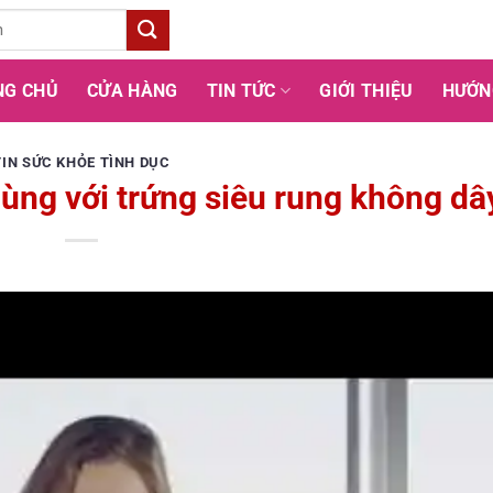
NG CHỦ
CỬA HÀNG
TIN TỨC
GIỚI THIỆU
HƯỚN
TIN SỨC KHỎE TÌNH DỤC
ùng với trứng siêu rung không dâ