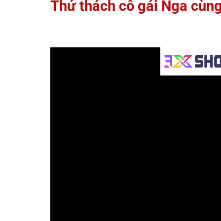
Thử thách cô gái Nga cùng
Trình
chơi
Video