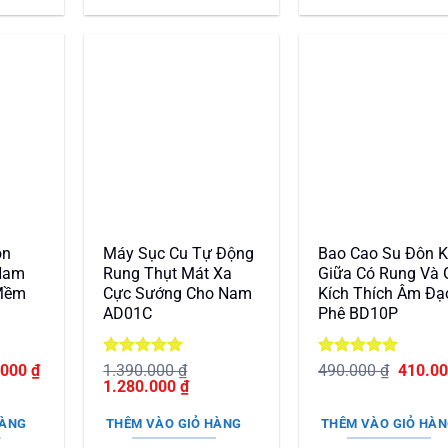
80.000 ₫.
2.050.
on
Máy Sục Cu Tự Động
Bao Cao Su Đôn 
Nam
Rung Thụt Mát Xa
Giữa Có Rung Và 
 Mềm
Cực Sướng Cho Nam
Kích Thích Âm Đạ
AD01C
Phê BD10P
Giá
Được xếp
Được xếp
Giá
.000
₫
1.390.000
₫
490.000
₫
410.0
hiện
Giá
hạng
5
5
Giá
hạng
5
5
gốc
1.280.000
₫
tại
gốc
sao
hiện
sao
là:
000 ₫.
là:
là:
tại
490.00
HÀNG
THÊM VÀO GIỎ HÀNG
THÊM VÀO GIỎ HÀ
590.000 ₫.
1.390.000 ₫.
là: