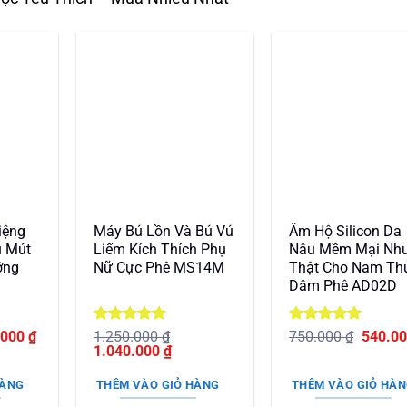
iệng
Máy Bú Lồn Và Bú Vú
Âm Hộ Silicon Da
ú Mút
Liếm Kích Thích Phụ
Nâu Mềm Mại Nh
ớng
Nữ Cực Phê MS14M
Thật Cho Nam Th
Dâm Phê AD02D
Giá
Được xếp
Được xếp
Giá
.000
₫
1.250.000
₫
750.000
₫
540.0
hiện
Giá
hạng
5
5
Giá
hạng
5
5
gốc
1.040.000
₫
tại
gốc
sao
hiện
sao
là:
000 ₫.
là:
là:
tại
750.00
HÀNG
THÊM VÀO GIỎ HÀNG
THÊM VÀO GIỎ HÀ
820.000 ₫.
1.250.000 ₫.
là: