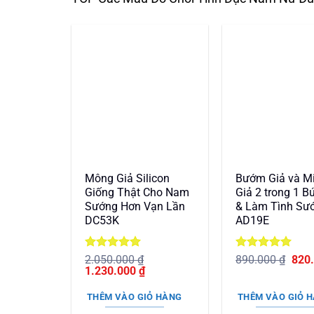
Mông Giả Silicon
Bướm Giả và M
Giống Thật Cho Nam
Giả 2 trong 1 B
Sướng Hơn Vạn Lần
& Làm Tình Sư
DC53K
AD19E
Được xếp
Được xếp
Giá
2.050.000
₫
890.000
₫
820
Giá
hạng
5
5
Giá
hạng
5
5
gốc
1.230.000
₫
gốc
sao
hiện
sao
là:
là:
tại
890.
THÊM VÀO GIỎ HÀNG
THÊM VÀO GIỎ 
2.050.000 ₫.
là: