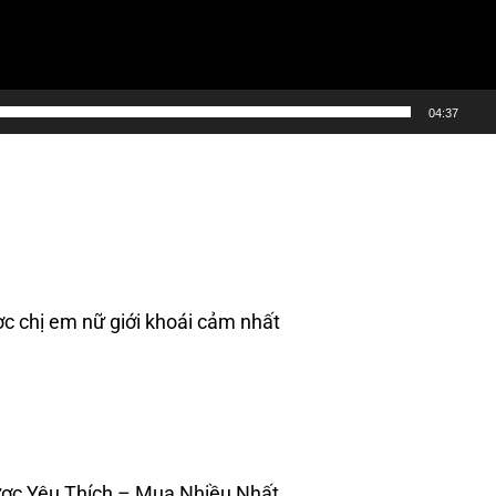
04:37
ợc chị em nữ giới khoái cảm nhất
ợc Yêu Thích – Mua Nhiều Nhất