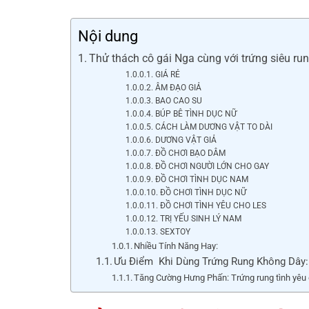
Nội dung
Thử thách cô gái Nga cùng với trứng siêu ru
GIÁ RẺ
ÂM ĐẠO GIẢ
BAO CAO SU
BÚP BÊ TÌNH DỤC NỮ
CÁCH LÀM DƯƠNG VẬT TO DÀI
DƯƠNG VẬT GIẢ
ĐỒ CHƠI BẠO DÂM
ĐỒ CHƠI NGƯỜI LỚN CHO GAY
ĐỒ CHƠI TÌNH DỤC NAM
ĐỒ CHƠI TÌNH DỤC NỮ
ĐỒ CHƠI TÌNH YÊU CHO LES
TRỊ YẾU SINH LÝ NAM
SEXTOY
Nhiều Tính Năng Hay:
Ưu Điểm Khi Dùng Trứng Rung Không Dây:
Tăng Cường Hưng Phấn: Trứng rung tình yêu g