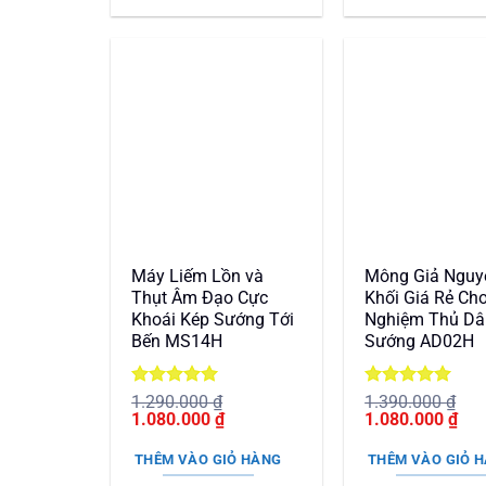
1.230.000 ₫.
Máy Liếm Lồn và
Mông Giả Nguy
Thụt Âm Đạo Cực
Khối Giá Rẻ Cho
Khoái Kép Sướng Tới
Nghiệm Thủ D
Bến MS14H
Sướng AD02H
Được xếp
Được xếp
1.290.000
₫
1.390.000
₫
Giá
hạng
5
5
Giá
Giá
hạng
5
5
Giá
1.080.000
₫
1.080.000
₫
gốc
sao
hiện
gốc
sao
hiệ
là:
tại
là:
tại
THÊM VÀO GIỎ HÀNG
THÊM VÀO GIỎ 
1.290.000 ₫.
là:
1.390.000 ₫.
là: