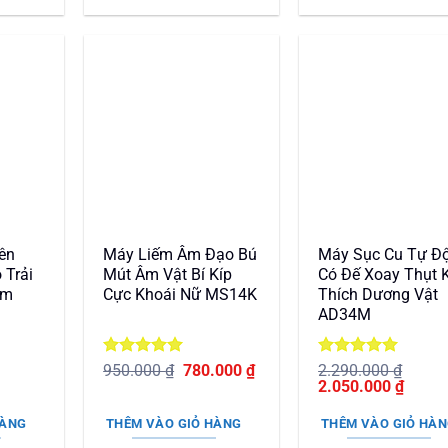
1.040.000 ₫.
ên
Máy Liếm Âm Đạo Bú
Máy Sục Cu Tự Đ
 Trải
Mút Âm Vật Bí Kíp
Có Đế Xoay Thụt 
âm
Cực Khoái Nữ MS14K
Thích Dương Vật
AD34M
Được xếp
Giá
Giá
Được xếp
950.000
₫
780.000
₫
2.290.000
₫
hạng
5
5
gốc
hiện
Giá
hạng
5
5
Giá
2.050.000
₫
n
sao
là:
tại
gốc
sao
hiện
950.000 ₫.
là:
là:
tại
HÀNG
THÊM VÀO GIỎ HÀNG
THÊM VÀO GIỎ HÀ
780.000 ₫.
2.290.000 ₫.
là: