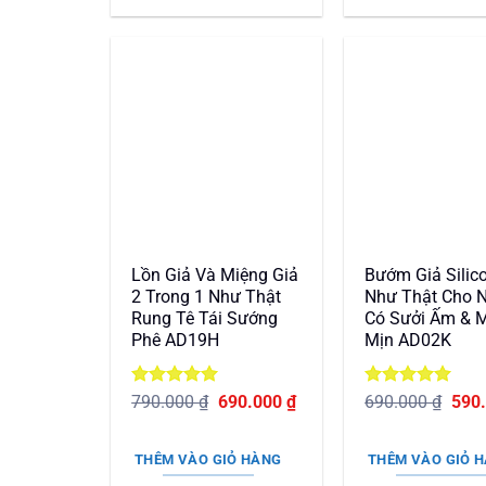
1.080.000 ₫.
1.0
Lồn Giả Và Miệng Giả
Bướm Giả Silic
2 Trong 1 Như Thật
Như Thật Cho 
Rung Tê Tái Sướng
Có Sưởi Ấm &
Phê AD19H
Mịn AD02K
Được xếp
Giá
Giá
Được xếp
Giá
790.000
₫
690.000
₫
690.000
₫
590
hạng
5
5
gốc
hiện
hạng
5
5
gốc
sao
là:
tại
sao
là:
790.000 ₫.
là:
690.
THÊM VÀO GIỎ HÀNG
THÊM VÀO GIỎ 
690.000 ₫.