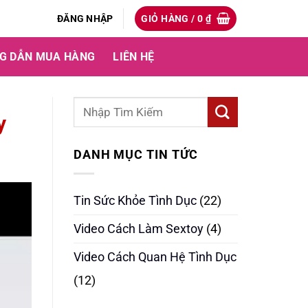
ĐĂNG NHẬP
GIỎ HÀNG /
0
₫
G DẪN MUA HÀNG
LIÊN HỆ
y
DANH MỤC TIN TỨC
Tin Sức Khỏe Tình Dục
(22)
Video Cách Làm Sextoy
(4)
Video Cách Quan Hệ Tình Dục
(12)