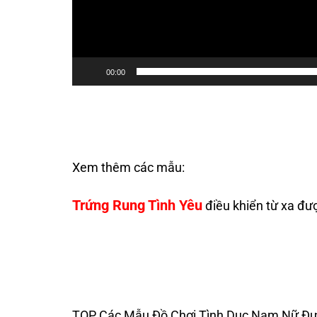
00:00
Xem thêm các mẫu:
Trứng Rung Tình Yêu
điều khiển từ xa đư
TOP Các Mẫu Đồ Chơi Tình Dục Nam Nữ Đư