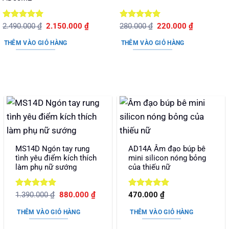
Được xếp
Giá
Giá
Được xếp
Giá
Giá
2.490.000
₫
2.150.000
₫
280.000
₫
220.000
₫
gốc
hiện
gốc
hiện
hạng
5
5
hạng
5
5
là:
tại
là:
tại
sao
sao
THÊM VÀO GIỎ HÀNG
THÊM VÀO GIỎ HÀNG
2.490.000 ₫.
là:
280.000 ₫.
là:
2.150.000 ₫.
220.000 ₫.
MS14D Ngón tay rung
AD14A Âm đạo búp bê
tình yêu điểm kích thích
mini silicon nóng bỏng
làm phụ nữ sướng
của thiếu nữ
Được xếp
Giá
Giá
Được xếp
1.390.000
₫
880.000
₫
470.000
₫
gốc
hiện
hạng
5
5
hạng
5
5
là:
tại
sao
sao
THÊM VÀO GIỎ HÀNG
THÊM VÀO GIỎ HÀNG
1.390.000 ₫.
là:
880.000 ₫.