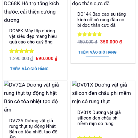
DC14K Bao cao su tăng
kích cỡ có rung đầu có
bi dọc thân cực đã
DC68K Máy tập dương
vật siêu đẹp mang hiệu
Được xếp
Giá
Giá
quả cao cho quý ông
450.000
₫
350.000
₫
gốc
hiện
hạng
5
5
là:
tại
sao
THÊM VÀO GIỎ HÀNG
450.000 ₫.
là:
Được xếp
Giá
Giá
1.290.000
₫
690.000
₫
350.000
gốc
hiện
hạng
5
5
là:
tại
sao
THÊM VÀO GIỎ HÀNG
1.290.000 ₫.
là:
690.000 ₫.
DV01X Dương vật giả
silicon đen châu phi
DV72A Dương vật giả
mềm mịn có rung
rung thụt tự động Nhật
Bản có tỏa nhiệt tạo độ
ấm