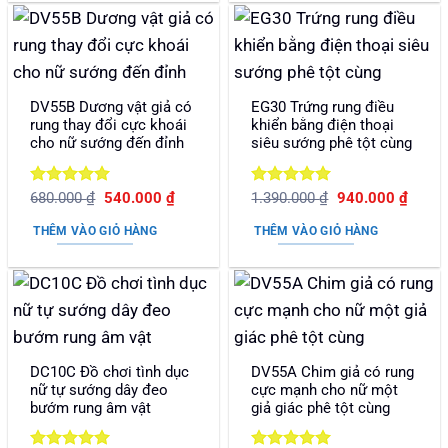
DV55B Dương vật giả có
EG30 Trứng rung điều
rung thay đổi cực khoái
khiển bằng điện thoại
cho nữ sướng đến đỉnh
siêu sướng phê tột cùng
Được xếp
Giá
Giá
Được xếp
Giá
Giá
680.000
₫
540.000
₫
1.390.000
₫
940.000
₫
gốc
hiện
gốc
hiện
hạng
5
5
hạng
5
5
là:
tại
là:
tại
sao
sao
THÊM VÀO GIỎ HÀNG
THÊM VÀO GIỎ HÀNG
680.000 ₫.
là:
1.390.000 ₫.
là:
540.000 ₫.
940.0
DC10C Đồ chơi tình dục
DV55A Chim giả có rung
nữ tự sướng dây đeo
cực mạnh cho nữ một
bướm rung âm vật
giả giác phê tột cùng