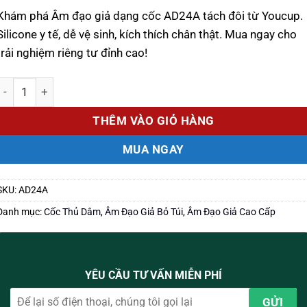
là:
tại
Khám phá Âm đạo giả dạng cốc AD24A tách đôi từ Youcup.
1.650.000 ₫.
là:
1.310.000 ₫.
Silicone y tế, dễ vệ sinh, kích thích chân thật. Mua ngay cho
trải nghiệm riêng tư đỉnh cao!
Số lượng
THÊM VÀO GIỎ HÀNG
MUA NGAY
SKU:
AD24A
Danh mục:
Cốc Thủ Dâm
,
Âm Đạo Giả Bỏ Túi
,
Âm Đạo Giả Cao Cấp
YÊU CẦU TƯ VẤN MIỄN PHÍ