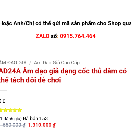
Hoặc Anh/Chị có thể gửi mã sản phẩm cho Shop qu
ZALO
số
:
0915.764.464
ÂM ĐẠO GIẢ
/
Âm Đạo Giả Cao Cấp
AD24A Âm đạo giả dạng cốc thủ dâm có
thể tách đôi dễ chơi
5.0
5.0
1
trên 5
Đã bán
153
1
đánh giá)
dựa trên
Giá
Giá
1.650.000
₫
1.310.000
₫
đánh giá
gốc
hiện