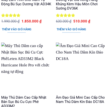
Động Bú Sục Dương Vật AD34K
Khủng Kèm Hậu Môn Chơi
Sướng DV36K
Được xếp
Giá
Giá
Được xếp
Giá
Giá
1.990.000
₫
1.850.000
₫
630.000
₫
510.000
₫
gốc
hiện
gốc
hiện
hạng
5
5
hạng
5
5
là:
tại
là:
tại
sao
sao
THÊM VÀO GIỎ HÀNG
THÊM VÀO GIỎ HÀNG
1.990.000 ₫.
là:
630.000 ₫.
là:
1.850.000 ₫.
510.000 ₫.
Máy Thủ Dâm Cao Cấp Nhật
Âm Đạo Giả Mini Cao Cấp Cho
Bản Sục Bú Cu Cực Phê
Nam Thủ Dâm Kín Đáo DC18A
AD33M2