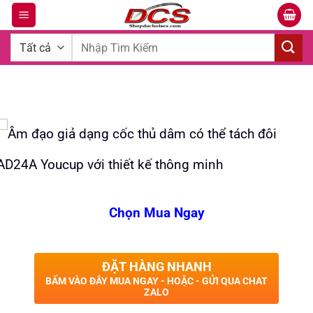
Bỏ
qua
Tìm
nội
kiếm:
dung
Chọn Mua Ngay
ĐẶT HÀNG NHANH
BẤM VÀO ĐÂY MUA NGAY - HOẶC - GỬI QUA CHAT
ZALO