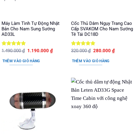
Máy Làm Tình Tự Động Nhật
Cốc Thủ Dâm Ngụy Trang Cao
Bản Cho Nam Sung Sướng
Cấp SVAKOM Cho Nam Sướng
AD33L
Tê Tái DC18D
Được xếp
Giá
Giá
Được xếp
Giá
Giá
1.490.000
₫
1.190.000
₫
320.000
₫
280.000
₫
gốc
hiện
gốc
hiện
hạng
5
5
hạng
5
5
là:
tại
là:
tại
sao
sao
THÊM VÀO GIỎ HÀNG
THÊM VÀO GIỎ HÀNG
1.490.000 ₫.
là:
320.000 ₫.
là:
1.190.000 ₫.
280.000 ₫.