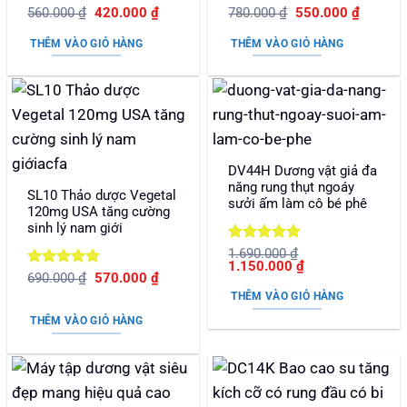
Được xếp
Giá
Giá
Được xếp
Giá
Giá
560.000
₫
420.000
₫
780.000
₫
550.000
₫
gốc
hiện
gốc
hiện
hạng
5
5
hạng
5
5
là:
tại
là:
tại
sao
sao
THÊM VÀO GIỎ HÀNG
THÊM VÀO GIỎ HÀNG
560.000 ₫.
là:
780.000 ₫.
là:
420.000 ₫.
550.000
DV44H Dương vật giả đa
năng rung thụt ngoáy
SL10 Thảo dược Vegetal
sưởi ấm làm cô bé phê
120mg USA tăng cường
sinh lý nam giới
Được xếp
1.690.000
₫
Giá
Giá
1.150.000
₫
hạng
5
5
Được xếp
Giá
Giá
690.000
₫
570.000
₫
gốc
hiện
sao
gốc
hiện
là:
tại
hạng
5
5
THÊM VÀO GIỎ HÀNG
là:
tại
1.690.000 ₫.
là:
sao
690.000 ₫.
là:
1.150.000 ₫.
THÊM VÀO GIỎ HÀNG
570.000 ₫.