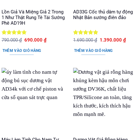
Lồn Giả Và Miệng Giả 2 Trong
AD33G Cốc thủ dâm tự động
1 Như Thật Rung Tê Tái Sướng
Nhật Bản sướng điên đảo
Phê AD19H
Được xếp
Giá
Giá
Được xếp
Giá
Giá
790.000
₫
690.000
₫
1.690.000
₫
1.390.000
₫
gốc
hiện
gốc
hiện
hạng
5
5
hạng
5
5
là:
tại
là:
tại
sao
sao
THÊM VÀO GIỎ HÀNG
THÊM VÀO GIỎ HÀNG
790.000 ₫.
là:
1.690.000 ₫.
là:
690.000 ₫.
1.390.
Máy Làm Tình Cho Nam Tự
Dương Vật Giả Rỗng Hàng