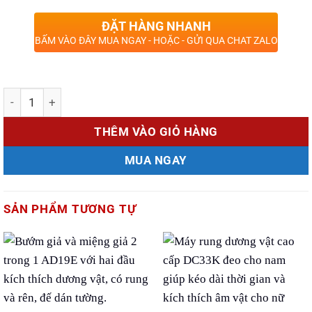
ĐẶT HÀNG NHANH
BẤM VÀO ĐÂY MUA NGAY - HOẶC - GỬI QUA CHAT ZALO
Số lượng
THÊM VÀO GIỎ HÀNG
MUA NGAY
SẢN PHẨM TƯƠNG TỰ