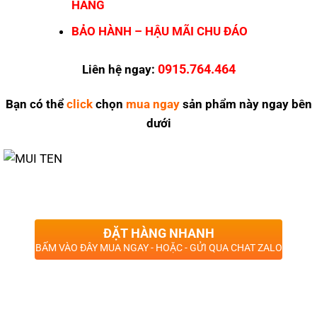
HÃNG
BẢO HÀNH – HẬU MÃI CHU ĐÁO
0915.764.464
Liên hệ ngay:
Bạn có thể
click
chọn
mua ngay
sản phẩm này ngay bên
dưới
ĐẶT HÀNG NHANH
BẤM VÀO ĐÂY MUA NGAY - HOẶC - GỬI QUA CHAT ZALO