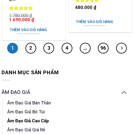
Được xếp
480.000
₫
hạng
5
5
Được xếp
1.780.000
₫
sao
Giá
Giá
1.690.000
₫
hạng
5
5
THÊM VÀO GIỎ HÀNG
gốc
hiện
sao
là:
tại
THÊM VÀO GIỎ HÀNG
1.780.000 ₫.
là:
1.690.000 ₫.
1
2
3
4
…
96
DANH MỤC SẢN PHẨM
ÂM ĐẠO GIẢ
Âm Đạo Giả Bán Thân
Âm Đạo Giả Bỏ Túi
Âm Đạo Giả Cao Cấp
Âm Đạo Giả Giá Rẻ