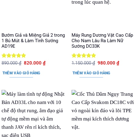
Bướm Giả và Miệng Giả 2 trong
Máy Rung Dương Vật Cao Cấp
1 Bú Mút & Làm Tình Sướng
Cho Nam Lâu Ra Làm Nữ
AD19E
Sướng DC33K
Được xếp
Giá
Giá
Được xếp
Giá
Giá
890.000
₫
820.000
₫
1.150.000
₫
980.000
₫
gốc
hiện
gốc
hiện
hạng
5
5
hạng
5
5
là:
tại
là:
tại
sao
sao
THÊM VÀO GIỎ HÀNG
THÊM VÀO GIỎ HÀNG
890.000 ₫.
là:
1.150.000 ₫.
là:
820.000 ₫.
980.000 