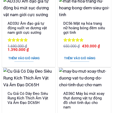
AD33U Âm đạo giả tự
DC56 Mặt nạ hóa trang
động vuốt ve dương vật
nữ hoàng bóng đêm siêu
nam giới cực sướng
gợi tình
Được xếp
Được xếp
Giá
Giá
1.690.000
₫
650.000
₫
430.000
₫
Giá
Giá
gốc
hiện
1.390.000
₫
hạng
5
5
hạng
5
5
gốc
hiện
là:
tại
sao
sao
là:
tại
650.000 ₫.
là:
THÊM VÀO GIỎ HÀNG
THÊM VÀO GIỎ HÀNG
1.690.000 ₫.
là:
430.000
1.390.000 ₫.
Cu Giả Có Dây Đeo Siêu
AD36C Máy bú mút xoay
Rung Kích Thích Âm Vật
thụt dương vật tự động
Và Âm Đạo DC65H
đồ chơi tình dục cho
nam