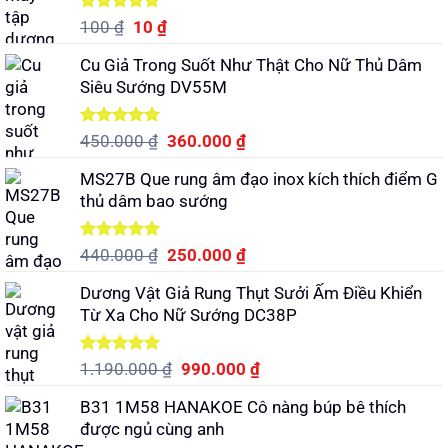
Được xếp
Giá
Giá
100
₫
10
₫
hạng
5.00
gốc
hiện
5 sao
Cu Giả Trong Suốt Như Thật Cho Nữ Thủ Dâm
là:
tại
Siêu Sướng DV55M
100 ₫.
là:
10 ₫.
Được xếp
Giá
Giá
450.000
₫
360.000
₫
hạng
5.00
gốc
hiện
5 sao
MS27B Que rung âm đạo inox kích thích điểm G
là:
tại
thủ dâm bao sướng
450.000 ₫.
là:
360.000 ₫.
Được xếp
Giá
Giá
440.000
₫
250.000
₫
hạng
5.00
gốc
hiện
5 sao
Dương Vật Giả Rung Thụt Sưởi Ấm Điều Khiển
là:
tại
Từ Xa Cho Nữ Sướng DC38P
440.000 ₫.
là:
250.000 ₫.
Được xếp
Giá
Giá
1.190.000
₫
990.000
₫
hạng
5.00
gốc
hiện
5 sao
B31 1M58 HANAKOE Cô nàng búp bê thích
là:
tại
được ngủ cùng anh
1.190.000 ₫.
là: