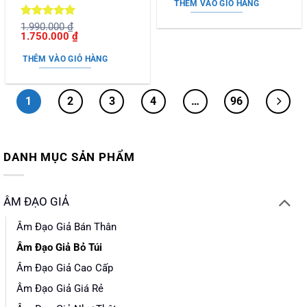
THÊM VÀO GIỎ HÀNG
Được xếp
1.990.000
₫
Giá
Giá
1.750.000
₫
hạng
5
5
gốc
hiện
sao
là:
tại
THÊM VÀO GIỎ HÀNG
1.990.000 ₫.
là:
1.750.000 ₫.
1
2
3
4
…
96
DANH MỤC SẢN PHẨM
ÂM ĐẠO GIẢ
Âm Đạo Giả Bán Thân
Âm Đạo Giả Bỏ Túi
Âm Đạo Giả Cao Cấp
Âm Đạo Giả Giá Rẻ