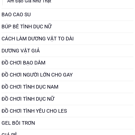
Âm Đạo Giả Như Thật
BAO CAO SU
BÚP BÊ TÌNH DỤC NỮ
CÁCH LÀM DƯƠNG VẬT TO DÀI
DƯƠNG VẬT GIẢ
ĐỒ CHƠI BẠO DÂM
ĐỒ CHƠI NGƯỜI LỚN CHO GAY
ĐỒ CHƠI TÌNH DỤC NAM
ĐỒ CHƠI TÌNH DỤC NỮ
ĐỒ CHƠI TÌNH YÊU CHO LES
GEL BÔI TRƠN
GIÁ RẺ