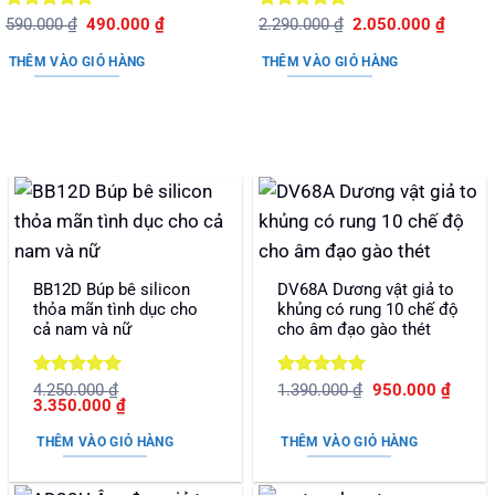
Được xếp
Giá
Giá
Được xếp
Giá
Giá
590.000
₫
490.000
₫
2.290.000
₫
2.050.000
₫
gốc
hiện
gốc
hiện
hạng
5
5
hạng
5
5
là:
tại
là:
tại
sao
sao
THÊM VÀO GIỎ HÀNG
THÊM VÀO GIỎ HÀNG
590.000 ₫.
là:
2.290.000 ₫.
là:
490.000 ₫.
2.050.
BB12D Búp bê silicon
DV68A Dương vật giả to
thỏa mãn tình dục cho
khủng có rung 10 chế độ
cả nam và nữ
cho âm đạo gào thét
Được xếp
Được xếp
Giá
Giá
4.250.000
₫
1.390.000
₫
950.000
₫
Giá
Giá
gốc
hiện
3.350.000
₫
hạng
5
5
hạng
5
5
gốc
hiện
là:
tại
sao
sao
là:
tại
1.390.000 ₫.
là:
THÊM VÀO GIỎ HÀNG
THÊM VÀO GIỎ HÀNG
4.250.000 ₫.
là:
950.0
3.350.000 ₫.