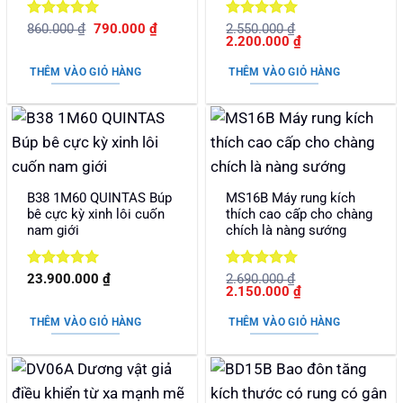
Được xếp
Giá
Giá
Được xếp
860.000
₫
790.000
₫
2.550.000
₫
gốc
hiện
Giá
Giá
2.200.000
₫
hạng
5
5
hạng
5
5
là:
tại
gốc
hiện
sao
sao
860.000 ₫.
là:
là:
tại
THÊM VÀO GIỎ HÀNG
THÊM VÀO GIỎ HÀNG
790.000 ₫.
2.550.000 ₫.
là:
2.200.000 ₫.
B38 1M60 QUINTAS Búp
MS16B Máy rung kích
bê cực kỳ xinh lôi cuốn
thích cao cấp cho chàng
nam giới
chích là nàng sướng
Được xếp
Được xếp
23.900.000
₫
2.690.000
₫
Giá
Giá
2.150.000
₫
hạng
5
5
hạng
5
5
gốc
hiện
sao
sao
là:
tại
THÊM VÀO GIỎ HÀNG
THÊM VÀO GIỎ HÀNG
2.690.000 ₫.
là:
2.150.000 ₫.