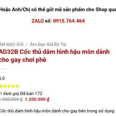
Hoặc Anh/Chị có thể gửi mã sản phẩm cho Shop qu
ZALO
số
:
0915.764.464
ÂM ĐẠO GIẢ
/
Âm Đạo Giả Bỏ Túi
AD32B Cốc thủ dâm hình hậu môn dành
cho gay chơi phê
5.0
5.0
1
trên 5
Đã bán
172
1
đánh giá)
dựa trên
Giá
Giá
1.550.000
₫
1.200.000
₫
đánh giá
gốc
hiện
là:
tại
Cốc thủ dâm hình hậu môn dành cho gay bên trong sử dụng
1.550.000 ₫.
là: