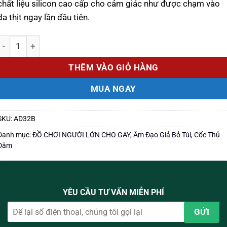
1.200.000 ₫.
chất liệu silicon cao cấp cho cảm giác như được chạm vào
da thịt ngay lần đầu tiên.
Số lượng
THÊM VÀO GIỎ HÀNG
MUA NGAY
SKU:
AD32B
Danh mục:
ĐỒ CHƠI NGƯỜI LỚN CHO GAY
,
Âm Đạo Giả Bỏ Túi
,
Cốc Thủ
Dâm
YÊU CẦU TƯ VẤN MIỄN PHÍ