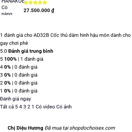
990.000 ₫.
Được xếp
27.500.000
₫
hạng
5.00
5 sao
1 đánh giá cho
AD32B Cốc thủ dâm hình hậu môn dành cho
gay chơi phê
5.0
Đánh giá trung bình
5
100%
| 1 đánh giá
4
0%
| 0 đánh giá
3
0%
| 0 đánh giá
2
0%
| 0 đánh giá
1
0%
| 0 đánh giá
Đánh giá ngay
Tất cả
5
4
3
2
1
Có video
Có ảnh
Chị Diệu Hương
Đã mua tại shopdochoisex.com