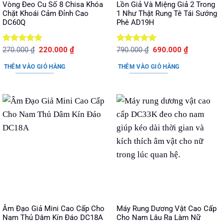
Vòng Đeo Cu Số 8 Chisa Khóa
Lồn Giả Và Miệng Giả 2 Trong
Chặt Khoái Cảm Đỉnh Cao
1 Như Thật Rung Tê Tái Sướng
DC60Q
Phê AD19H
Được xếp
Giá
Giá
Được xếp
Giá
Giá
270.000
₫
220.000
₫
790.000
₫
690.000
₫
gốc
hiện
gốc
hiện
hạng
5
5
hạng
5
5
là:
tại
là:
tại
sao
sao
THÊM VÀO GIỎ HÀNG
THÊM VÀO GIỎ HÀNG
270.000 ₫.
là:
790.000 ₫.
là:
220.000 ₫.
690.000 ₫.
Âm Đạo Giả Mini Cao Cấp Cho
Máy Rung Dương Vật Cao Cấp
Nam Thủ Dâm Kín Đáo DC18A
Cho Nam Lâu Ra Làm Nữ