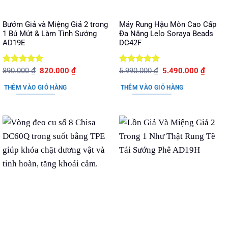
Bướm Giả và Miệng Giả 2 trong
Máy Rung Hậu Môn Cao Cấp
1 Bú Mút & Làm Tình Sướng
Đa Năng Lelo Soraya Beads
AD19E
DC42F
Được xếp
Giá
Giá
Được xếp
Giá
Giá
890.000
₫
820.000
₫
5.990.000
₫
5.490.000
₫
gốc
hiện
gốc
hiện
hạng
5
5
hạng
5
5
là:
tại
là:
tại
sao
sao
THÊM VÀO GIỎ HÀNG
THÊM VÀO GIỎ HÀNG
890.000 ₫.
là:
5.990.000 ₫.
là:
820.000 ₫.
5.490.