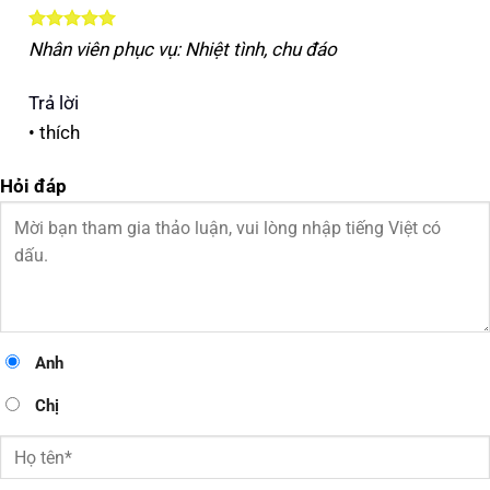
Được xếp
Nhân viên phục vụ: Nhiệt tình, chu đáo
hạng
5
5
sao
Trả lời
•
thích
Hỏi đáp
Anh
Chị