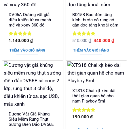
DV06A Dương vật giả
BD15B Bao đôn tăng
điều khiển từ xa mạnh
kích thước có rung có
mẽ và xoay 360 độ
gân dọc tăng khoái cảm
Được xếp
Được xếp
Giá
Giá
1.140.000
₫
510.000
₫
440.000
₫
gốc
hiện
hạng
5
5
hạng
5
5
là:
tại
sao
sao
THÊM VÀO GIỎ HÀNG
THÊM VÀO GIỎ HÀNG
510.000 ₫.
là:
440.000
XTS18 Chai xịt kéo dài
thời gian quan hệ cho
nam Playboy 5ml
Dương Vật Giả Khủng
Được xếp
190.000
₫
Siêu Mềm Rung Thụt
hạng
5
5
Sướng Điên Đảo DV56E
sao