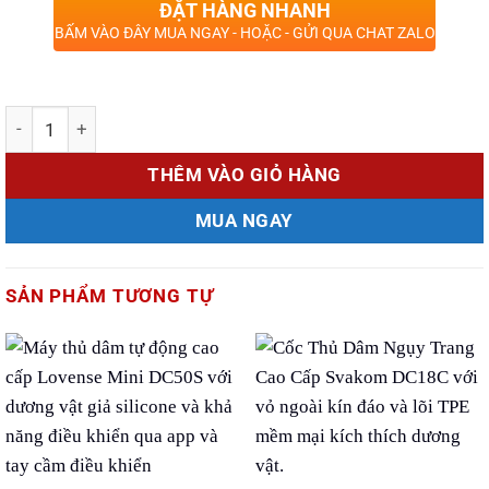
ĐẶT HÀNG NHANH
BẤM VÀO ĐÂY MUA NGAY - HOẶC - GỬI QUA CHAT ZALO
Số lượng
THÊM VÀO GIỎ HÀNG
MUA NGAY
SẢN PHẨM TƯƠNG TỰ