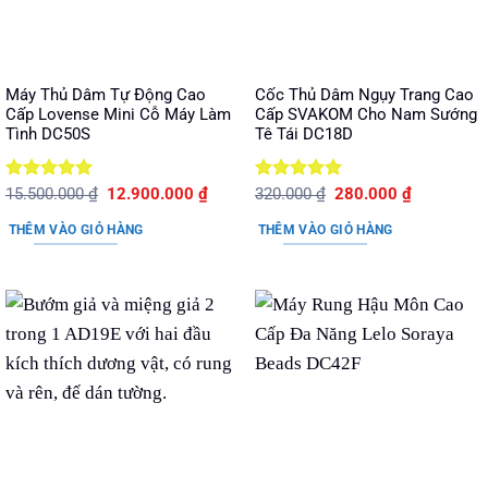
Máy Thủ Dâm Tự Động Cao
Cốc Thủ Dâm Ngụy Trang Cao
Cấp Lovense Mini Cỗ Máy Làm
Cấp SVAKOM Cho Nam Sướng
Tình DC50S
Tê Tái DC18D
Được xếp
Giá
Giá
Được xếp
Giá
Giá
15.500.000
₫
12.900.000
₫
320.000
₫
280.000
₫
gốc
hiện
gốc
hiện
hạng
5
5
hạng
5
5
là:
tại
là:
tại
sao
sao
THÊM VÀO GIỎ HÀNG
THÊM VÀO GIỎ HÀNG
15.500.000 ₫.
là:
320.000 ₫.
là:
12.900.000 ₫.
280.000 ₫.