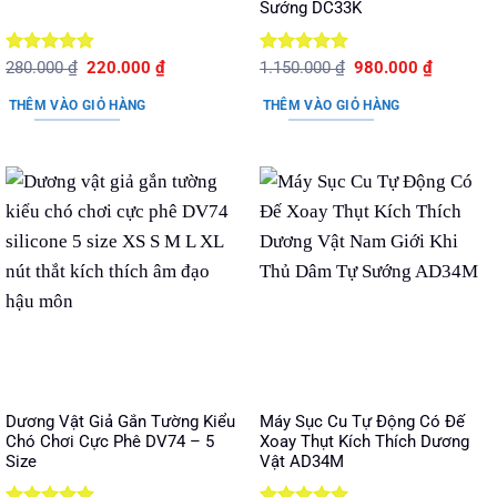
Sướng DC33K
Được xếp
Giá
Giá
Được xếp
Giá
Giá
280.000
₫
220.000
₫
1.150.000
₫
980.000
₫
gốc
hiện
gốc
hiện
hạng
5
5
hạng
5
5
là:
tại
là:
tại
sao
sao
THÊM VÀO GIỎ HÀNG
THÊM VÀO GIỎ HÀNG
280.000 ₫.
là:
1.150.000 ₫.
là:
220.000 ₫.
980.000 
Dương Vật Giả Gắn Tường Kiểu
Máy Sục Cu Tự Động Có Đế
Chó Chơi Cực Phê DV74 – 5
Xoay Thụt Kích Thích Dương
Size
Vật AD34M