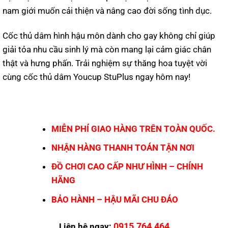
nam giới muốn cải thiện và nâng cao đời sống tình dục.
Cốc thủ dâm hình hậu môn dành cho gay không chỉ giúp
giải tỏa nhu cầu sinh lý mà còn mang lại cảm giác chân
thật và hưng phấn. Trải nghiệm sự thăng hoa tuyệt vời
cùng cốc thủ dâm Youcup StuPlus ngay hôm nay!
MIỄN PHÍ GIAO HÀNG TRÊN TOÀN QUỐC.
NHẬN HÀNG THANH TOÁN TẬN NƠI
ĐỒ CHƠI CAO CẤP NHƯ HÌNH – CHÍNH
HÃNG
BẢO HÀNH – HẬU MÃI CHU ĐÁO
0915.764.464
Liên hệ ngay: