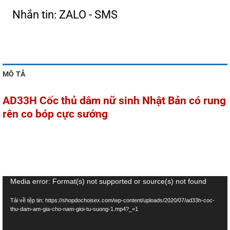
Nhắn tin: ZALO - SMS
MÔ TẢ
AD33H Cốc thủ dâm nữ sinh Nhật Bản có rung
rên co bóp cực sướng
Trình
Media error: Format(s) not supported or source(s) not found
chơi
Tải về tệp tin: https://shopdochoisex.com/wp-content/uploads/2020/07/ad33h-coc-
Video
thu-dam-am-gia-cho-nam-gioi-tu-suong-1.mp4?_=1