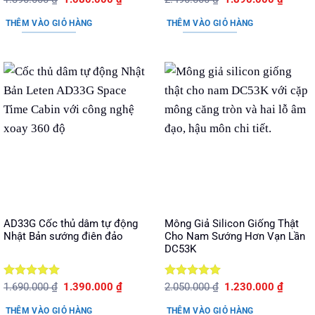
gốc
hiện
gốc
hiện
hạng
5
5
hạng
5
5
là:
tại
là:
tại
sao
sao
THÊM VÀO GIỎ HÀNG
THÊM VÀO GIỎ HÀNG
1.390.000 ₫.
là:
2.490.000 ₫.
là:
1.080.000 ₫.
1.890.
AD33G Cốc thủ dâm tự động
Mông Giả Silicon Giống Thật
Nhật Bản sướng điên đảo
Cho Nam Sướng Hơn Vạn Lần
DC53K
Được xếp
Giá
Giá
Được xếp
Giá
Giá
1.690.000
₫
1.390.000
₫
2.050.000
₫
1.230.000
₫
gốc
hiện
gốc
hiện
hạng
5
5
hạng
5
5
là:
tại
là:
tại
sao
sao
THÊM VÀO GIỎ HÀNG
THÊM VÀO GIỎ HÀNG