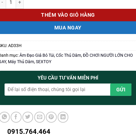
THÊM VÀO GIỎ HÀNG
MUA NGAY
SKU:
AD33H
Danh mục:
Âm Đạo Giả Bỏ Túi
,
Cốc Thủ Dâm
,
ĐỒ CHƠI NGƯỜI LỚN CHO
GAY
,
Máy Thủ Dâm
,
SEXTOY
YÊU CẦU TƯ VẤN MIỄN PHÍ
0915.764.464