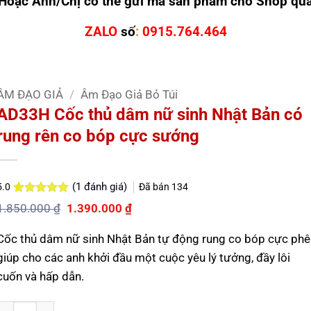
Hoặc Anh/Chị có thể gửi mã sản phẩm cho Shop qu
ZALO
số
:
0915.764.464
ÂM ĐẠO GIẢ
/
Âm Đạo Giả Bỏ Túi
AD33H Cốc thủ dâm nữ sinh Nhật Bản có
rung rên co bóp cực sướng
(
1
đánh giá)
Đã bán
134
5.0
5.0
1
trên 5
Giá
Giá
1.850.000
₫
1.390.000
₫
dựa trên
gốc
hiện
đánh giá
là:
tại
Cốc thủ dâm nữ sinh Nhật Bản tự động rung co bóp cực phê
1.850.000 ₫.
là:
1.390.000 ₫.
giúp cho các anh khởi đầu một cuộc yêu lý tưởng, đầy lôi
cuốn và hấp dẫn.
Số lượng