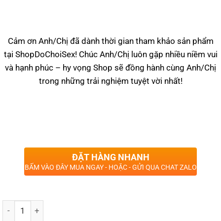
Cảm ơn Anh/Chị đã dành thời gian tham khảo sản phẩm
tại ShopDoChoiSex! Chúc Anh/Chị luôn gặp nhiều niềm vui
và hạnh phúc – hy vọng Shop sẽ đồng hành cùng Anh/Chị
trong những trải nghiệm tuyệt vời nhất!
ĐẶT HÀNG NHANH
BẤM VÀO ĐÂY MUA NGAY - HOẶC - GỬI QUA CHAT ZALO
Số lượng