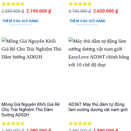
Được xếp
Giá
Giá
Được xếp
Giá
Giá
2.550.000
₫
2.190.000
₫
3.150.000
₫
2.650.000
₫
gốc
hiện
gốc
hiện
hạng
5
5
hạng
5
5
là:
tại
là:
tại
sao
sao
THÊM VÀO GIỎ HÀNG
THÊM VÀO GIỎ HÀNG
2.550.000 ₫.
là:
3.150.000 ₫.
là:
2.190.000 ₫.
2.650.
Mông Giả Nguyên Khối Giá Rẻ
AD36T Máy thủ dâm tự động
Cho Trải Nghiệm Thủ Dâm
làm sướng dương vật nam giới
Sướng AD02H
Được xếp
Giá
Giá
Được xếp
Giá
Giá
1.390.000
₫
1.080.000
₫
2.490.000
₫
1.890.000
₫