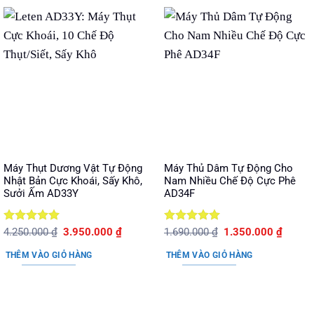
Máy Thụt Dương Vật Tự Động
Máy Thủ Dâm Tự Động Cho
Nhật Bản Cực Khoái, Sấy Khô,
Nam Nhiều Chế Độ Cực Phê
Sưởi Ấm AD33Y
AD34F
Được xếp
Giá
Giá
Được xếp
Giá
Giá
4.250.000
₫
3.950.000
₫
1.690.000
₫
1.350.000
₫
gốc
hiện
gốc
hiện
hạng
5
5
hạng
5
5
là:
tại
là:
tại
sao
sao
THÊM VÀO GIỎ HÀNG
THÊM VÀO GIỎ HÀNG
4.250.000 ₫.
là:
1.690.000 ₫.
là:
3.950.000 ₫.
1.350.