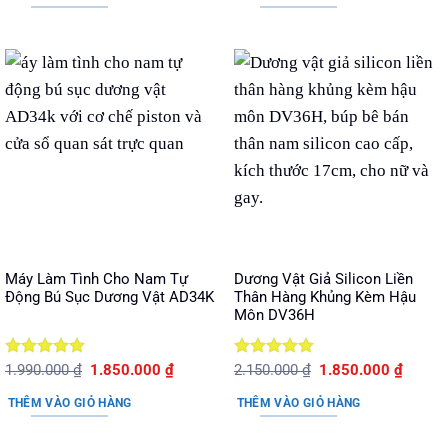
1.690.000 ₫.
là:
2.050.000 ₫.
là:
1.390.000 ₫.
1.230.
Máy Làm Tình Cho Nam Tự
Dương Vật Giả Silicon Liền
Động Bú Sục Dương Vật AD34K
Thân Hàng Khủng Kèm Hậu
Môn DV36H
Được xếp
Giá
Giá
Được xếp
Giá
Giá
1.990.000
₫
1.850.000
₫
2.150.000
₫
1.850.000
₫
gốc
hiện
gốc
hiện
hạng
5
5
hạng
5
5
là:
tại
là:
tại
sao
sao
THÊM VÀO GIỎ HÀNG
THÊM VÀO GIỎ HÀNG
1.990.000 ₫.
là:
2.150.000 ₫.
là:
1.850.000 ₫.
1.850.