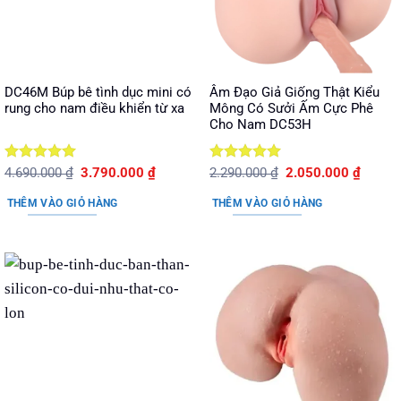
DC46M Búp bê tình dục mini có
Âm Đạo Giả Giống Thật Kiểu
rung cho nam điều khiển từ xa
Mông Có Sưởi Ấm Cực Phê
Cho Nam DC53H
Được xếp
Giá
Giá
Được xếp
Giá
Giá
4.690.000
₫
3.790.000
₫
2.290.000
₫
2.050.000
₫
gốc
hiện
gốc
hiện
hạng
5
5
hạng
5
5
là:
tại
là:
tại
sao
sao
THÊM VÀO GIỎ HÀNG
THÊM VÀO GIỎ HÀNG
4.690.000 ₫.
là:
2.290.000 ₫.
là:
3.790.000 ₫.
2.050.