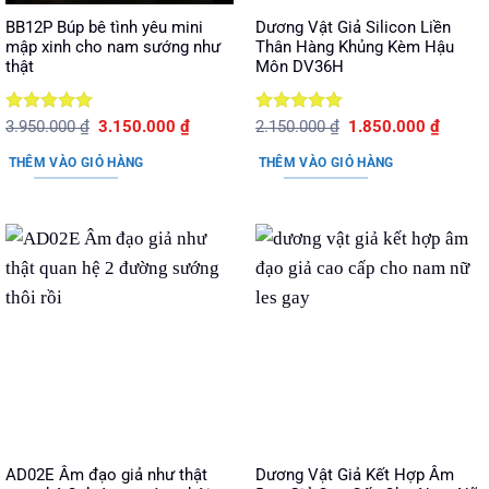
BB12P Búp bê tình yêu mini
Dương Vật Giả Silicon Liền
mập xinh cho nam sướng như
Thân Hàng Khủng Kèm Hậu
thật
Môn DV36H
Được xếp
Giá
Giá
Được xếp
Giá
Giá
3.950.000
₫
3.150.000
₫
2.150.000
₫
1.850.000
₫
gốc
hiện
gốc
hiện
hạng
5
5
hạng
5
5
là:
tại
là:
tại
sao
sao
THÊM VÀO GIỎ HÀNG
THÊM VÀO GIỎ HÀNG
3.950.000 ₫.
là:
2.150.000 ₫.
là:
3.150.000 ₫.
1.850.
AD02E Âm đạo giả như thật
Dương Vật Giả Kết Hợp Âm