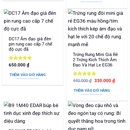
1.190.000 ₫.
là:
750.0
DC17 Âm đạo giả đèn
pin rung cao cấp 7 chế
độ cực đã
Trứng Rung Mini Giá Rẻ
2 Trứng Kích Thích Âm
Được xếp
Đạo Và Hạt Le EG36
650.000
₫
hạng
5
5
sao
THÊM VÀO GIỎ HÀNG
Được xếp
Giá
Giá
440.000
₫
330.000
₫
gốc
hiện
hạng
5
5
là:
tại
sao
THÊM VÀO GIỎ HÀNG
440.000 ₫.
là:
330.000