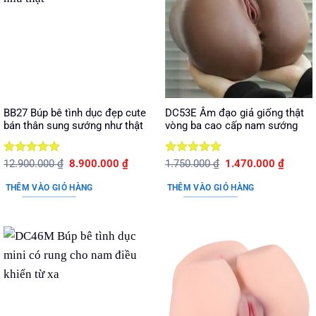
BB27 Búp bê tình dục đẹp cute
DC53E Âm đạo giả giống thật
bán thân sung sướng như thật
vòng ba cao cấp nam sướng
Được xếp
Giá
Giá
Được xếp
Giá
Giá
12.900.000
₫
8.900.000
₫
1.750.000
₫
1.470.000
₫
gốc
hiện
gốc
hiện
hạng
5
5
hạng
5
5
là:
tại
là:
tại
sao
sao
THÊM VÀO GIỎ HÀNG
THÊM VÀO GIỎ HÀNG
12.900.000 ₫.
là:
1.750.000 ₫.
là:
8.900.000 ₫.
1.470.