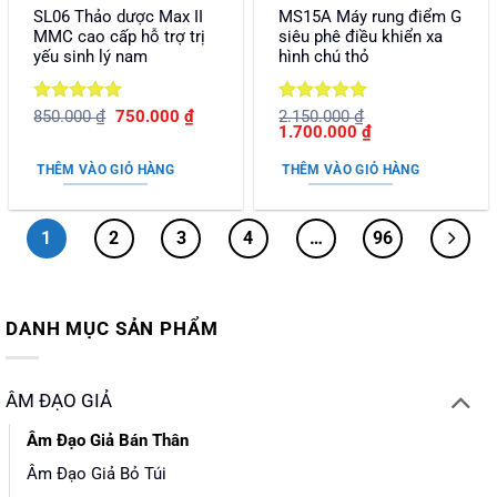
SL06 Thảo dược Max II
MS15A Máy rung điểm G
MMC cao cấp hỗ trợ trị
siêu phê điều khiển xa
yếu sinh lý nam
hình chú thỏ
Được xếp
Giá
Giá
Được xếp
850.000
₫
750.000
₫
2.150.000
₫
gốc
hiện
Giá
Giá
1.700.000
₫
hạng
5
5
hạng
5
5
là:
tại
gốc
hiện
sao
sao
850.000 ₫.
là:
là:
tại
THÊM VÀO GIỎ HÀNG
THÊM VÀO GIỎ HÀNG
750.000 ₫.
2.150.000 ₫.
là:
1.700.000 ₫.
1
2
3
4
…
96
DANH MỤC SẢN PHẨM
ÂM ĐẠO GIẢ
Âm Đạo Giả Bán Thân
Âm Đạo Giả Bỏ Túi