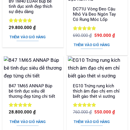
B9 1M40 EDAR búp bê
tình dục xinh đẹp thích
DC71U Vòng Đeo Cậu
sự diệu dàng
Nhỏ Và Đeo Ngón Tay
Có Rung Móc Lốp
Được xếp
29.800.000
₫
hạng
5
5
Được xếp
Giá
Giá
690.000
₫
590.000
₫
sao
THÊM VÀO GIỎ HÀNG
gốc
hiện
hạng
5
5
là:
tại
sao
THÊM VÀO GIỎ HÀNG
690.000 ₫.
là:
590.000
B47 1M65 ANNAP Búp
EG10 Trứng rung kích
bê tình dục siêu dễ
thích âm đạo chị em chỉ
thương đẹp từng chi tiết
biết gào thét vì sướng
Được xếp
Được xếp
Giá
Giá
28.800.000
₫
760.000
₫
550.000
₫
gốc
hiện
hạng
5
5
hạng
5
5
là:
tại
sao
sao
THÊM VÀO GIỎ HÀNG
THÊM VÀO GIỎ HÀNG
760.000 ₫.
là:
550.000