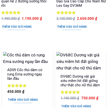
quan hệ 2 đường sướng thôi
Đạo Giả Cao Cấp Cho Nam Nữ
rồi
Les Gay DV36M
Được xếp
Giá
Giá
Được xếp
Giá
Giá
1.490.000
₫
1.190.000
₫
3.150.000
₫
2.650.000
₫
gốc
hiện
gốc
hiện
hạng
5
5
hạng
5
5
là:
tại
là:
tại
sao
sao
THÊM VÀO GIỎ HÀNG
THÊM VÀO GIỎ HÀNG
1.490.000 ₫.
là:
3.150.000 ₫.
là:
1.190.000 ₫.
2.650.
AD09 Cốc thủ dâm có
rung Ema sướng ngay
DV68C Dương vật giả
lần đầu
siêu mềm hít đất giống
như thật cho nữ thủ dâm
Được xếp
450.000
₫
hạng
5
5
Được xếp
Giá
Giá
1.190.000
₫
750.000
₫
sao
THÊM VÀO GIỎ HÀNG
gốc
hiện
hạng
5
5
là:
tại
sao
THÊM VÀO GIỎ HÀNG