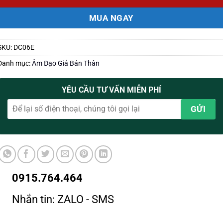
MUA NGAY
SKU:
DC06E
Danh mục:
Âm Đạo Giả Bán Thân
YÊU CẦU TƯ VẤN MIỄN PHÍ
0915.764.464
Nhắn tin: ZALO - SMS