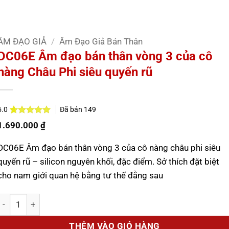
ÂM ĐẠO GIẢ
/
Âm Đạo Giả Bán Thân
DC06E Âm đạo bán thân vòng 3 của cô
nàng Châu Phi siêu quyến rũ
Đã bán
149
5.0
5.0
2
trên 5
1.690.000
₫
dựa trên
đánh giá
DC06E Âm đạo bán thân vòng 3 của cô nàng châu phi siêu
quyến rũ – silicon nguyên khối, đặc điểm. Sở thích đặt biệt
cho nam giới quan hệ bằng tư thế đằng sau
Số lượng
THÊM VÀO GIỎ HÀNG