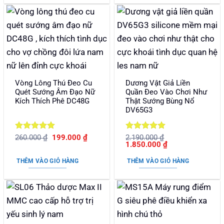
Vòng Lông Thú Đeo Cu
Dương Vật Giả Liền
Quét Sướng Âm Đạo Nữ
Quần Đeo Vào Chơi Như
Kích Thích Phê DC48G
Thật Sướng Bùng Nổ
DV65G3
Được xếp
Giá
Giá
Được xếp
260.000
₫
199.000
₫
2.190.000
₫
gốc
hiện
Giá
Giá
1.850.000
₫
hạng
5
5
hạng
5
5
là:
tại
gốc
hiện
sao
sao
260.000 ₫.
là:
là:
tại
THÊM VÀO GIỎ HÀNG
THÊM VÀO GIỎ HÀNG
199.000 ₫.
2.190.000 ₫.
là:
1.850.000 ₫.