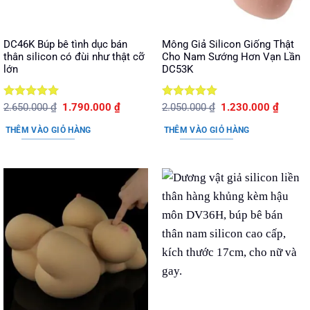
DC46K Búp bê tình dục bán
Mông Giả Silicon Giống Thật
thân silicon có đùi như thật cỡ
Cho Nam Sướng Hơn Vạn Lần
lớn
DC53K
Được xếp
Giá
Giá
Được xếp
Giá
Giá
2.650.000
₫
1.790.000
₫
2.050.000
₫
1.230.000
₫
gốc
hiện
gốc
hiện
hạng
5
5
hạng
5
5
là:
tại
là:
tại
sao
sao
THÊM VÀO GIỎ HÀNG
THÊM VÀO GIỎ HÀNG
2.650.000 ₫.
là:
2.050.000 ₫.
là:
1.790.000 ₫.
1.230.