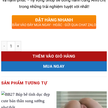
trong những trải nghiệm tuyệt vời nhất!
ĐẶT HÀNG NHANH
BẤM VÀO ĐÂY MUA NGAY - HOẶC - GỬI QUA CHAT ZALO
Số lượng
THÊM VÀO GIỎ HÀNG
MUA NGAY
SẢN PHẨM TƯƠNG TỰ