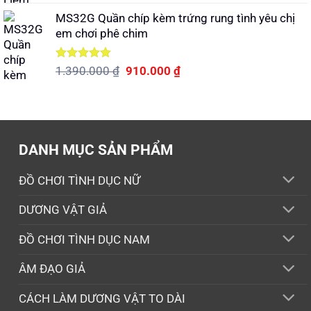
hạng
5.00
gốc
hiện
5 sao
MS32G Quần chíp kèm trứng rung tình yêu chị
là:
tại
em chơi phê chim
1.250.000 ₫.
là:
1.040.000 ₫.
Được xếp
Giá
Giá
1.390.000
₫
910.000
₫
hạng
5.00
gốc
hiện
5 sao
là:
tại
1.390.000 ₫.
là:
910.000 ₫.
DANH MỤC SẢN PHẨM
ĐỒ CHƠI TÌNH DỤC NỮ
DƯƠNG VẬT GIẢ
ĐỒ CHƠI TÌNH DỤC NAM
ÂM ĐẠO GIẢ
CÁCH LÀM DƯƠNG VẬT TO DÀI