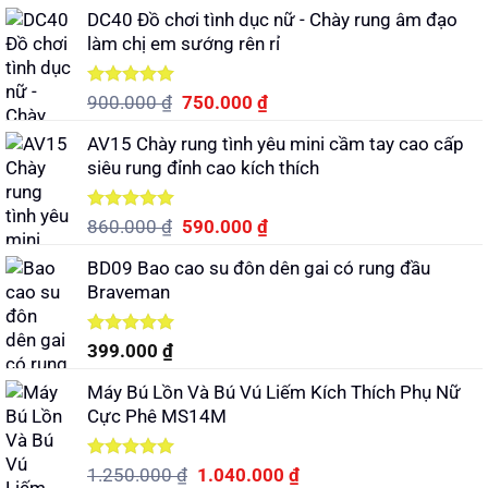
DC40 Đồ chơi tình dục nữ - Chày rung âm đạo
làm chị em sướng rên rỉ
Được xếp
Giá
Giá
900.000
₫
750.000
₫
hạng
5.00
gốc
hiện
5 sao
AV15 Chày rung tình yêu mini cầm tay cao cấp
là:
tại
siêu rung đỉnh cao kích thích
900.000 ₫.
là:
750.000 ₫.
Được xếp
Giá
Giá
860.000
₫
590.000
₫
hạng
5.00
gốc
hiện
5 sao
BD09 Bao cao su đôn dên gai có rung đầu
là:
tại
Braveman
860.000 ₫.
là:
590.000 ₫.
Được xếp
399.000
₫
hạng
5.00
5 sao
Máy Bú Lồn Và Bú Vú Liếm Kích Thích Phụ Nữ
Cực Phê MS14M
Được xếp
Giá
Giá
1.250.000
₫
1.040.000
₫