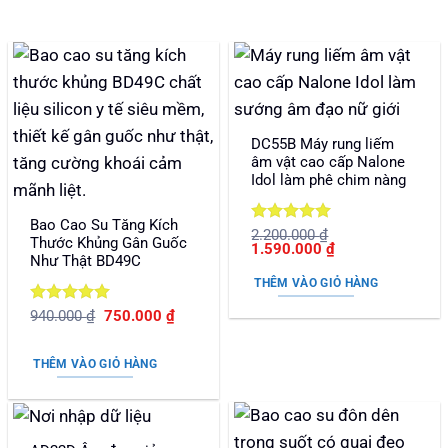
DC55B Máy rung liếm
âm vật cao cấp Nalone
Idol làm phê chim nàng
Bao Cao Su Tăng Kích
Được xếp
2.200.000
₫
Thước Khủng Gân Guốc
Giá
Giá
1.590.000
₫
hạng
5
5
Như Thật BD49C
gốc
hiện
sao
là:
tại
THÊM VÀO GIỎ HÀNG
2.200.000 ₫.
là:
1.590.000 ₫.
Được xếp
Giá
Giá
940.000
₫
750.000
₫
gốc
hiện
hạng
5
5
là:
tại
sao
940.000 ₫.
là:
THÊM VÀO GIỎ HÀNG
750.000 ₫.