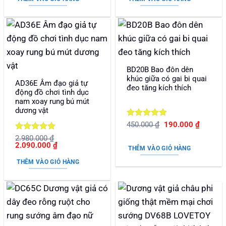
1.650.000 ₫.
là:
16.500.000 ₫.
là:
1.190.000 ₫.
1.290.000 ₫.
BD20B Bao đôn dên
khúc giữa có gai bi quai
AD36E Âm đạo giả tự
đeo tăng kích thích
động đồ chơi tình dục
nam xoay rung bú mút
dương vật
Được xếp
Giá
Giá
450.000
₫
190.000
₫
gốc
hiện
hạng
5
5
Được xếp
2.980.000
₫
là:
tại
sao
Giá
Giá
2.090.000
₫
450.000 ₫.
là:
hạng
5
5
THÊM VÀO GIỎ HÀNG
gốc
hiện
190.000
sao
là:
tại
THÊM VÀO GIỎ HÀNG
2.980.000 ₫.
là:
2.090.000 ₫.