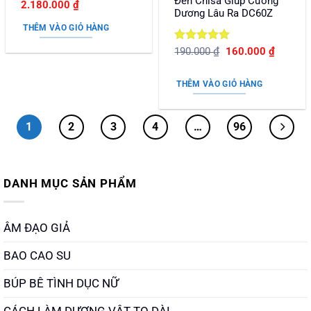
Đen Chisa Giúp Cương
Giá
Giá
2.180.000
₫
hạng
5
5
Dương Lâu Ra DC60Z
gốc
hiện
sao
là:
tại
THÊM VÀO GIỎ HÀNG
2.950.000 ₫.
là:
2.180.000 ₫.
Được xếp
Giá
Giá
190.000
₫
160.000
₫
gốc
hiện
hạng
5
5
là:
tại
sao
190.000 ₫.
là:
THÊM VÀO GIỎ HÀNG
160.000
1
2
3
4
…
96
DANH MỤC SẢN PHẨM
ÂM ĐẠO GIẢ
BAO CAO SU
BÚP BÊ TÌNH DỤC NỮ