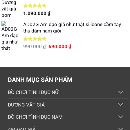
Được xếp
1.090.000
₫
hạng
5.00
5 sao
AD02G Âm đạo giả như thật silicone cầm tay
thủ dâm nam giới
Được xếp
Giá
Giá
990.000
₫
690.000
₫
hạng
5.00
gốc
hiện
5 sao
là:
tại
990.000 ₫.
là:
690.000 ₫.
DANH MỤC SẢN PHẨM
ĐỒ CHƠI TÌNH DỤC NỮ
DƯƠNG VẬT GIẢ
ĐỒ CHƠI TÌNH DỤC NAM
ÂM ĐẠO GIẢ