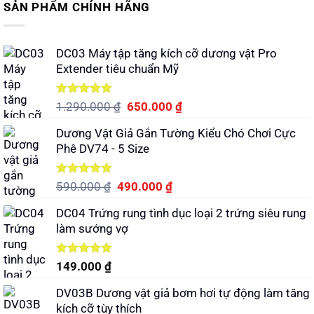
SẢN PHẨM CHÍNH HÃNG
DC03 Máy tập tăng kích cỡ dương vật Pro
Extender tiêu chuẩn Mỹ
Được xếp
Giá
Giá
1.290.000
₫
650.000
₫
hạng
5.00
gốc
hiện
5 sao
Dương Vật Giả Gắn Tường Kiểu Chó Chơi Cực
là:
tại
Phê DV74 - 5 Size
1.290.000 ₫.
là:
650.000 ₫.
Được xếp
Giá
Giá
590.000
₫
490.000
₫
hạng
5.00
gốc
hiện
5 sao
DC04 Trứng rung tình dục loại 2 trứng siêu rung
là:
tại
làm sướng vợ
590.000 ₫.
là:
490.000 ₫.
Được xếp
149.000
₫
hạng
5.00
5 sao
DV03B Dương vật giả bơm hơi tự động làm tăng
kích cỡ tùy thích