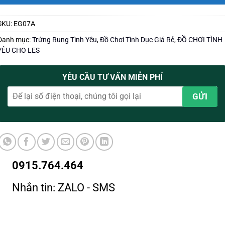
SKU:
EG07A
Danh mục:
Trứng Rung Tình Yêu
,
Đồ Chơi Tình Dục Giá Rẻ
,
ĐỒ CHƠI TÌNH
YÊU CHO LES
YÊU CẦU TƯ VẤN MIỄN PHÍ
0915.764.464
Nhắn tin: ZALO - SMS