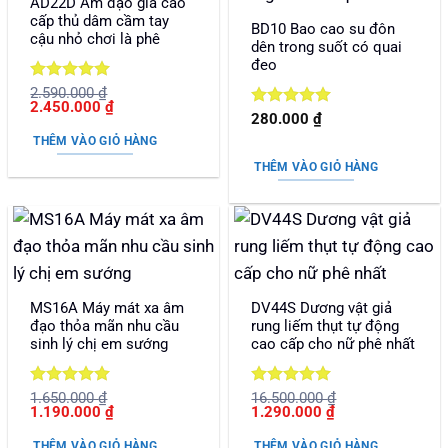
AD22D Âm đạo giả cao
cấp thủ dâm cầm tay
BD10 Bao cao su đôn
cậu nhỏ chơi là phê
dên trong suốt có quai
đeo
Được xếp
2.590.000
₫
Giá
Giá
2.450.000
₫
hạng
5
5
Được xếp
280.000
₫
gốc
hiện
sao
là:
tại
hạng
5
5
THÊM VÀO GIỎ HÀNG
2.590.000 ₫.
là:
sao
2.450.000 ₫.
THÊM VÀO GIỎ HÀNG
MS16A Máy mát xa âm
DV44S Dương vật giả
đạo thỏa mãn nhu cầu
rung liếm thụt tự động
sinh lý chị em sướng
cao cấp cho nữ phê nhất
Được xếp
Được xếp
1.650.000
₫
16.500.000
₫
Giá
Giá
Giá
Giá
1.190.000
₫
1.290.000
₫
hạng
5
5
hạng
5
5
gốc
hiện
gốc
hiện
sao
sao
là:
tại
là:
tại
THÊM VÀO GIỎ HÀNG
THÊM VÀO GIỎ HÀNG