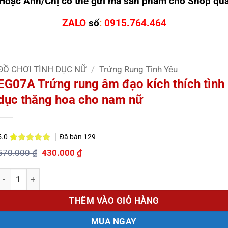
Hoặc Anh/Chị có thể gửi mã sản phẩm cho Shop qu
ZALO
số
:
0915.764.464
ĐỒ CHƠI TÌNH DỤC NỮ
/
Trứng Rung Tình Yêu
EG07A Trứng rung âm đạo kích thích tình
dục thăng hoa cho nam nữ
Đã bán
129
5.0
5.0
2
trên 5
Giá
Giá
570.000
₫
430.000
₫
dựa trên
gốc
hiện
đánh giá
là:
tại
Số lượng
570.000 ₫.
là:
430.000 ₫.
THÊM VÀO GIỎ HÀNG
MUA NGAY