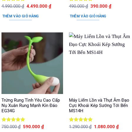
Được xếp
Giá
Giá
Được xếp
Giá
Giá
4.990.000
₫
4.490.000
₫
490.000
₫
390.000
₫
gốc
hiện
gốc
hiện
hạng
5
5
hạng
5
5
là:
tại
là:
tại
sao
sao
THÊM VÀO GIỎ HÀNG
THÊM VÀO GIỎ HÀNG
4.990.000 ₫.
là:
490.000 ₫.
là:
4.490.000 ₫.
390.000 ₫.
Trứng Rung Tình Yêu Cao Cấp
Máy Liếm Lồn và Thụt Âm Đạo
Nụ Xuân Rung Mạnh Kín Đáo
Cực Khoái Kép Sướng Tới Bến
EG34G
MS14H
Được xếp
Giá
Giá
Được xếp
Giá
Giá
750.000
₫
590.000
₫
1.290.000
₫
1.080.000
₫
gốc
hiện
gốc
hiện
hạng
5
5
hạng
5
5