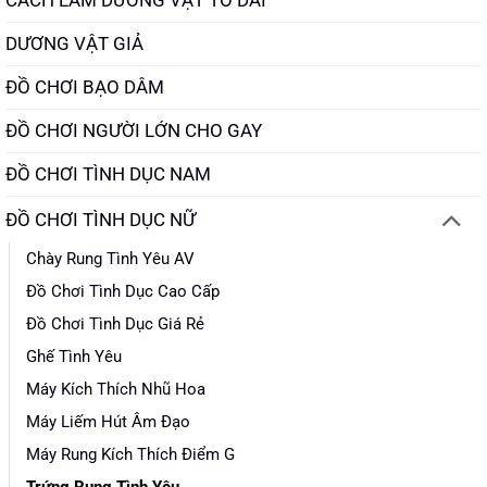
CÁCH LÀM DƯƠNG VẬT TO DÀI
DƯƠNG VẬT GIẢ
ĐỒ CHƠI BẠO DÂM
ĐỒ CHƠI NGƯỜI LỚN CHO GAY
ĐỒ CHƠI TÌNH DỤC NAM
ĐỒ CHƠI TÌNH DỤC NỮ
Chày Rung Tình Yêu AV
Đồ Chơi Tình Dục Cao Cấp
Đồ Chơi Tình Dục Giá Rẻ
Ghế Tình Yêu
Máy Kích Thích Nhũ Hoa
Máy Liếm Hút Âm Đạo
Máy Rung Kích Thích Điểm G
Trứng Rung Tình Yêu