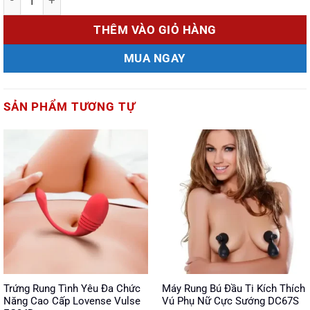
THÊM VÀO GIỎ HÀNG
MUA NGAY
SẢN PHẨM TƯƠNG TỰ
Trứng Rung Tình Yêu Đa Chức
Máy Rung Bú Đầu Ti Kích Thích
Năng Cao Cấp Lovense Vulse
Vú Phụ Nữ Cực Sướng DC67S