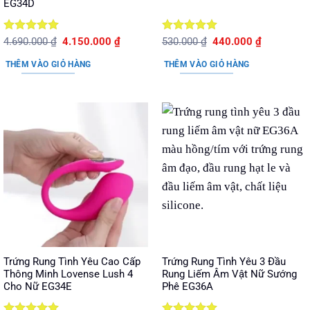
EG34D
Được xếp
Giá
Giá
Được xếp
Giá
Giá
4.690.000
₫
4.150.000
₫
530.000
₫
440.000
₫
gốc
hiện
gốc
hiện
hạng
5
5
hạng
5
5
là:
tại
là:
tại
sao
sao
THÊM VÀO GIỎ HÀNG
THÊM VÀO GIỎ HÀNG
4.690.000 ₫.
là:
530.000 ₫.
là:
4.150.000 ₫.
440.000 ₫.
Trứng Rung Tình Yêu Cao Cấp
Trứng Rung Tình Yêu 3 Đầu
Thông Minh Lovense Lush 4
Rung Liếm Âm Vật Nữ Sướng
Cho Nữ EG34E
Phê EG36A