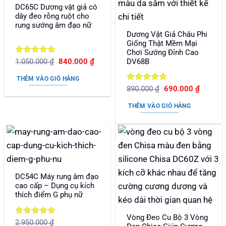
DC65C Dương vật giả có
dây đeo rỗng ruột cho
rung sướng âm đạo nữ
Dương Vật Giả Châu Phi
Giống Thật Mềm Mại
Chơi Sướng Đỉnh Cao
Được xếp
Giá
Giá
DV68B
1.050.000
₫
840.000
₫
gốc
hiện
hạng
5
5
là:
tại
sao
THÊM VÀO GIỎ HÀNG
1.050.000 ₫.
là:
Được xếp
Giá
Giá
890.000
₫
690.000
₫
840.000 ₫.
gốc
hiện
hạng
5
5
là:
tại
sao
THÊM VÀO GIỎ HÀNG
890.000 ₫.
là:
690.000
DC54C Máy rung âm đạo
cao cấp – Dụng cụ kích
thích điểm G phụ nữ
Vòng Đeo Cu Bộ 3 Vòng
Được xếp
2.950.000
₫