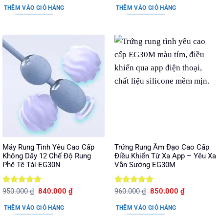
là:
tại
là:
tại
sao
sao
THÊM VÀO GIỎ HÀNG
THÊM VÀO GIỎ HÀNG
750.000 ₫.
là:
1.290.000 ₫.
là:
590.000 ₫.
1.080.
Máy Rung Tình Yêu Cao Cấp
Trứng Rung Âm Đạo Cao Cấp
Không Dây 12 Chế Độ Rung
Điều Khiển Từ Xa App – Yêu Xa
Phê Tê Tái EG30N
Vẫn Sướng EG30M
Được xếp
Giá
Giá
Được xếp
Giá
Giá
950.000
₫
840.000
₫
960.000
₫
850.000
₫
gốc
hiện
gốc
hiện
hạng
5
5
hạng
5
5
là:
tại
là:
tại
sao
sao
THÊM VÀO GIỎ HÀNG
THÊM VÀO GIỎ HÀNG
950.000 ₫.
là:
960.000 ₫.
là:
840.000 ₫.
850.000 ₫.