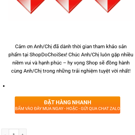
Cảm ơn Anh/Chị đã dành thời gian tham khảo sản
phẩm tại ShopDoChoiSex! Chúc Anh/Chị luôn gặp nhiều
niềm vui và hạnh phúc – hy vọng Shop sẽ đồng hành
cùng Anh/Chị trong những trải nghiệm tuyệt vời nhất!
ĐẶT HÀNG NHANH
BẤM VÀO ĐÂY MUA NGAY - HOẶC - GỬI QUA CHAT ZALO
Số lượng