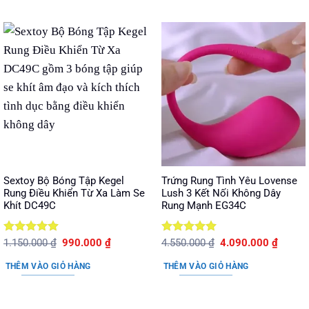
Sextoy Bộ Bóng Tập Kegel
Trứng Rung Tình Yêu Lovense
Rung Điều Khiển Từ Xa Làm Se
Lush 3 Kết Nối Không Dây
Khít DC49C
Rung Mạnh EG34C
Được xếp
Giá
Giá
Được xếp
Giá
Giá
1.150.000
₫
990.000
₫
4.550.000
₫
4.090.000
₫
gốc
hiện
gốc
hiện
hạng
5
5
hạng
5
5
là:
tại
là:
tại
sao
sao
THÊM VÀO GIỎ HÀNG
THÊM VÀO GIỎ HÀNG
1.150.000 ₫.
là:
4.550.000 ₫.
là:
990.000 ₫.
4.090.