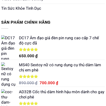
Tin Sức Khỏe Tình Dục
SẢN PHẨM CHÍNH HÃNG
DC17 Âm đạo giả đèn pin rung cao cấp 7 chế
độ cực đã
Được xếp
650.000
₫
hạng
5.00
5 sao
MS40 Sextoy nữ có rung dụng cụ thủ dâm làm
chị em phê
Được xếp
Giá
Giá
890.000
₫
700.000
₫
hạng
5.00
gốc
hiện
5 sao
AD32B Cốc thủ dâm hình hậu môn dành cho gay
là:
tại
chơi phê
890.000 ₫.
là:
700.000 ₫.