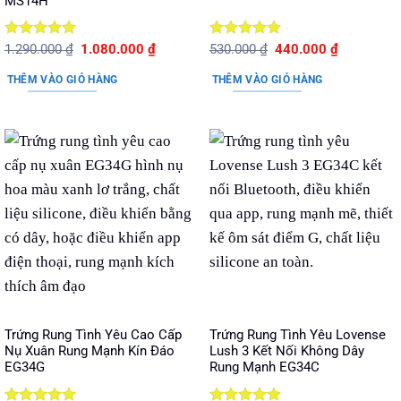
MS14H
Được xếp
Giá
Giá
Được xếp
Giá
Giá
1.290.000
₫
1.080.000
₫
530.000
₫
440.000
₫
gốc
hiện
gốc
hiện
hạng
5
5
hạng
5
5
là:
tại
là:
tại
sao
sao
THÊM VÀO GIỎ HÀNG
THÊM VÀO GIỎ HÀNG
1.290.000 ₫.
là:
530.000 ₫.
là:
1.080.000 ₫.
440.000 ₫.
Trứng Rung Tình Yêu Cao Cấp
Trứng Rung Tình Yêu Lovense
Nụ Xuân Rung Mạnh Kín Đáo
Lush 3 Kết Nối Không Dây
EG34G
Rung Mạnh EG34C