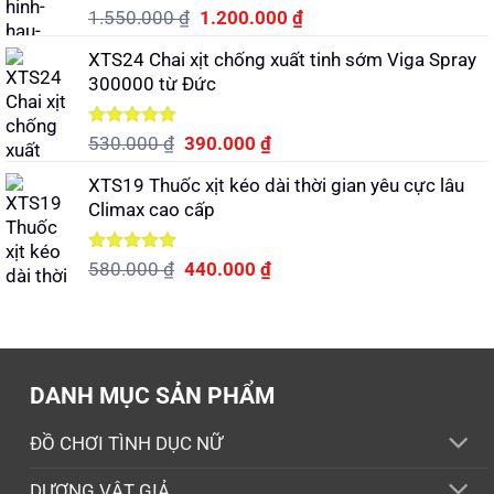
Được xếp
Giá
Giá
1.550.000
₫
1.200.000
₫
hạng
5.00
gốc
hiện
5 sao
XTS24 Chai xịt chống xuất tinh sớm Viga Spray
là:
tại
300000 từ Đức
1.550.000 ₫.
là:
1.200.000 ₫.
Được xếp
Giá
Giá
530.000
₫
390.000
₫
hạng
5.00
gốc
hiện
5 sao
XTS19 Thuốc xịt kéo dài thời gian yêu cực lâu
là:
tại
Climax cao cấp
530.000 ₫.
là:
390.000 ₫.
Được xếp
Giá
Giá
580.000
₫
440.000
₫
hạng
5.00
gốc
hiện
5 sao
là:
tại
580.000 ₫.
là:
440.000 ₫.
DANH MỤC SẢN PHẨM
ĐỒ CHƠI TÌNH DỤC NỮ
DƯƠNG VẬT GIẢ