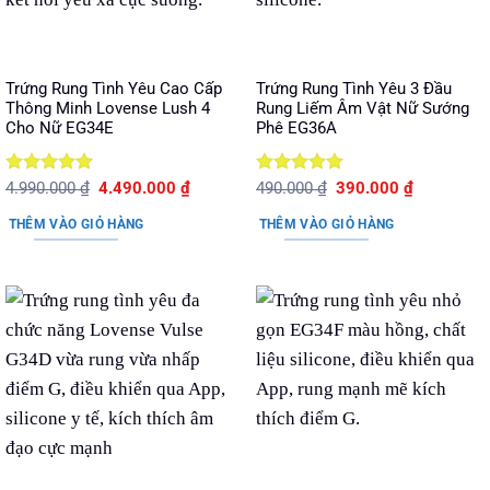
Trứng Rung Tình Yêu Cao Cấp
Trứng Rung Tình Yêu 3 Đầu
Thông Minh Lovense Lush 4
Rung Liếm Âm Vật Nữ Sướng
Cho Nữ EG34E
Phê EG36A
Được xếp
Giá
Giá
Được xếp
Giá
Giá
4.990.000
₫
4.490.000
₫
490.000
₫
390.000
₫
gốc
hiện
gốc
hiện
hạng
5
5
hạng
5
5
là:
tại
là:
tại
sao
sao
THÊM VÀO GIỎ HÀNG
THÊM VÀO GIỎ HÀNG
4.990.000 ₫.
là:
490.000 ₫.
là:
4.490.000 ₫.
390.000 ₫.