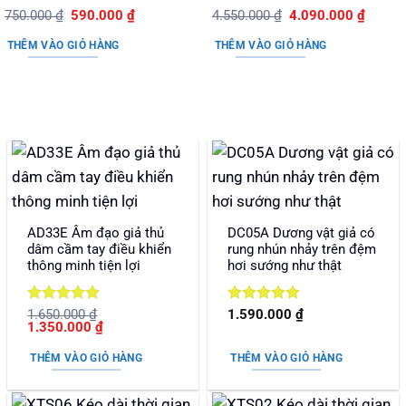
Được xếp
Giá
Giá
Được xếp
Giá
Giá
750.000
₫
590.000
₫
4.550.000
₫
4.090.000
₫
gốc
hiện
gốc
hiện
hạng
5
5
hạng
5
5
là:
tại
là:
tại
sao
sao
THÊM VÀO GIỎ HÀNG
THÊM VÀO GIỎ HÀNG
750.000 ₫.
là:
4.550.000 ₫.
là:
590.000 ₫.
4.090.
AD33E Âm đạo giả thủ
DC05A Dương vật giả có
dâm cầm tay điều khiển
rung nhún nhảy trên đệm
thông minh tiện lợi
hơi sướng như thật
Được xếp
Được xếp
1.650.000
₫
1.590.000
₫
Giá
Giá
1.350.000
₫
hạng
5
5
hạng
5
5
gốc
hiện
sao
sao
là:
tại
THÊM VÀO GIỎ HÀNG
THÊM VÀO GIỎ HÀNG
1.650.000 ₫.
là:
1.350.000 ₫.