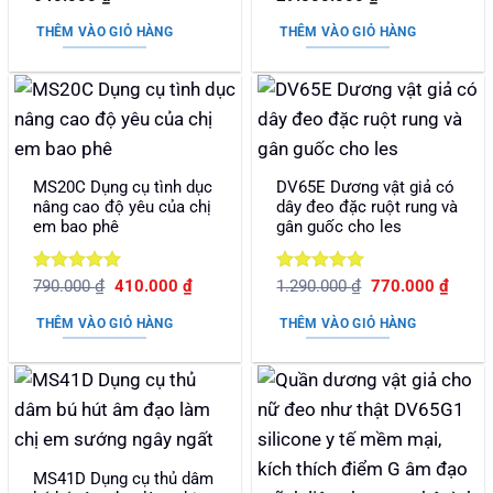
hạng
5
5
hạng
5
5
sao
sao
THÊM VÀO GIỎ HÀNG
THÊM VÀO GIỎ HÀNG
MS20C Dụng cụ tình dục
DV65E Dương vật giả có
nâng cao độ yêu của chị
dây đeo đặc ruột rung và
em bao phê
gân guốc cho les
Được xếp
Giá
Giá
Được xếp
Giá
Giá
790.000
₫
410.000
₫
1.290.000
₫
770.000
₫
gốc
hiện
gốc
hiện
hạng
5
5
hạng
5
5
là:
tại
là:
tại
sao
sao
THÊM VÀO GIỎ HÀNG
THÊM VÀO GIỎ HÀNG
790.000 ₫.
là:
1.290.000 ₫.
là:
410.000 ₫.
770.0
MS41D Dụng cụ thủ dâm