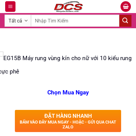
Bỏ
qua
Tìm
nội
kiếm:
dung
Chọn Mua Ngay
ĐẶT HÀNG NHANH
BẤM VÀO ĐÂY MUA NGAY - HOẶC - GỬI QUA CHAT
ZALO