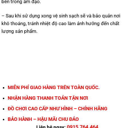
bên trong âm đạo.
– Sau khi sử dụng xong vệ sinh sạch sẽ và bảo quản nơi
khô thoáng, tránh nhiệt độ cao làm ảnh hưởng đến chất
lượng sản phẩm.
MIỄN PHÍ GIAO HÀNG TRÊN TOÀN QUỐC.
NHẬN HÀNG THANH TOÁN TẬN NƠI
ĐỒ CHƠI CAO CẤP NHƯ HÌNH – CHÍNH HÃNG
BẢO HÀNH – HẬU MÃI CHU ĐÁO
0915.764.464
Liên hệ ngay: