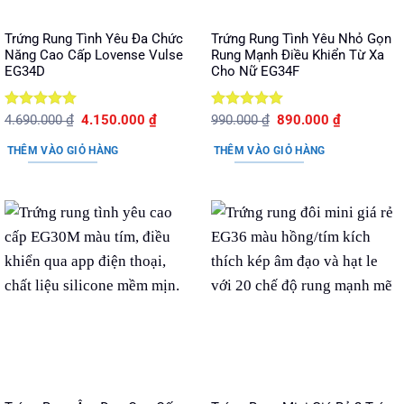
Trứng Rung Tình Yêu Đa Chức
Trứng Rung Tình Yêu Nhỏ Gọn
Năng Cao Cấp Lovense Vulse
Rung Mạnh Điều Khiển Từ Xa
EG34D
Cho Nữ EG34F
Được xếp
Giá
Giá
Được xếp
Giá
Giá
4.690.000
₫
4.150.000
₫
990.000
₫
890.000
₫
gốc
hiện
gốc
hiện
hạng
5
5
hạng
5
5
là:
tại
là:
tại
sao
sao
THÊM VÀO GIỎ HÀNG
THÊM VÀO GIỎ HÀNG
4.690.000 ₫.
là:
990.000 ₫.
là:
4.150.000 ₫.
890.000 ₫.