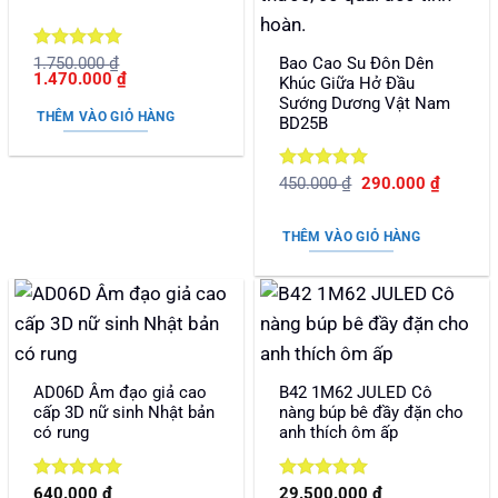
Được xếp
Bao Cao Su Đôn Dên
1.750.000
₫
Giá
Giá
1.470.000
₫
hạng
5
5
Khúc Giữa Hở Đầu
gốc
hiện
sao
Sướng Dương Vật Nam
là:
tại
THÊM VÀO GIỎ HÀNG
BD25B
1.750.000 ₫.
là:
1.470.000 ₫.
Được xếp
Giá
Giá
450.000
₫
290.000
₫
gốc
hiện
hạng
5
5
là:
tại
sao
450.000 ₫.
là:
THÊM VÀO GIỎ HÀNG
290.000
AD06D Âm đạo giả cao
B42 1M62 JULED Cô
cấp 3D nữ sinh Nhật bản
nàng búp bê đầy đặn cho
có rung
anh thích ôm ấp
Được xếp
Được xếp
640.000
₫
29.500.000
₫