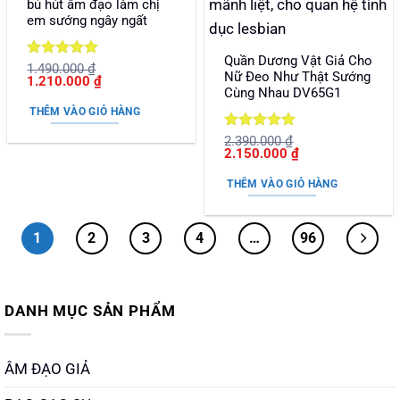
bú hút âm đạo làm chị
em sướng ngây ngất
Quần Dương Vật Giả Cho
Được xếp
1.490.000
₫
Nữ Đeo Như Thật Sướng
Giá
Giá
1.210.000
₫
hạng
5
5
Cùng Nhau DV65G1
gốc
hiện
sao
là:
tại
THÊM VÀO GIỎ HÀNG
1.490.000 ₫.
là:
1.210.000 ₫.
Được xếp
2.390.000
₫
Giá
Giá
2.150.000
₫
hạng
5
5
gốc
hiện
sao
là:
tại
THÊM VÀO GIỎ HÀNG
2.390.000 ₫.
là:
2.150.000 ₫.
1
2
3
4
…
96
DANH MỤC SẢN PHẨM
ÂM ĐẠO GIẢ