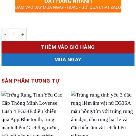
ĐẶT HÀNG NHANH
BẤM VÀO ĐÂY MUA NGAY - HOẶC - GỬI QUA CHAT ZALO
Số lượng
THÊM VÀO GIỎ HÀNG
MUA NGAY
SẢN PHẨM TƯƠNG TỰ