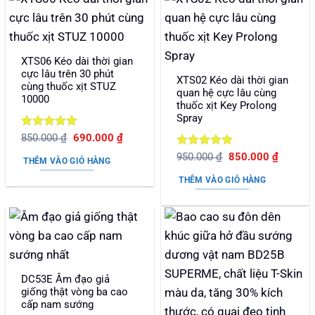
XTS06 Kéo dài thời gian
cực lâu trên 30 phút
XTS02 Kéo dài thời gian
cùng thuốc xịt STUZ
quan hệ cực lâu cùng
10000
thuốc xịt Key Prolong
Spray
Được xếp
Giá
Giá
850.000
₫
690.000
₫
gốc
hiện
hạng
5
5
Được xếp
Giá
Giá
là:
tại
950.000
₫
850.000
₫
sao
THÊM VÀO GIỎ HÀNG
gốc
hiện
850.000 ₫.
là:
hạng
5
5
là:
tại
690.000 ₫.
sao
THÊM VÀO GIỎ HÀNG
950.000 ₫.
là:
850.000
DC53E Âm đạo giả
giống thật vòng ba cao
cấp nam sướng