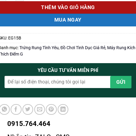
THÊM VÀO GIỎ HÀNG
MUA NGAY
SKU:
EG15B
Danh mục:
Trứng Rung Tình Yêu
,
Đồ Chơi Tình Dục Giá Rẻ
,
Máy Rung Kích
Thích Điểm G
YÊU CẦU TƯ VẤN MIỄN PHÍ
0915.764.464