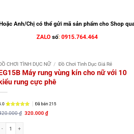
Hoặc Anh/Chị có thể gửi mã sản phẩm cho Shop qu
ZALO
số
:
0915.764.464
ĐỒ CHƠI TÌNH DỤC NỮ
/
Đồ Chơi Tình Dục Giá Rẻ
EG15B Máy rung vùng kín cho nữ với 10
kiểu rung cực phê
Đã bán
215
5.0
5.0
2
trên 5
Giá
Giá
420.000
₫
320.000
₫
dựa trên
gốc
hiện
đánh giá
là:
tại
Số lượng
420.000 ₫.
là:
320.000 ₫.