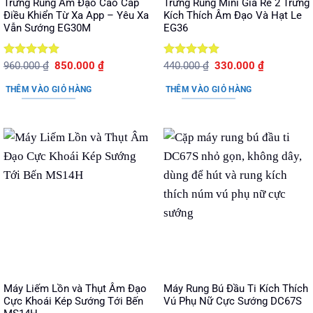
Trứng Rung Âm Đạo Cao Cấp
Trứng Rung Mini Giá Rẻ 2 Trứng
Điều Khiển Từ Xa App – Yêu Xa
Kích Thích Âm Đạo Và Hạt Le
Vẫn Sướng EG30M
EG36
Được xếp
Giá
Giá
Được xếp
Giá
Giá
960.000
₫
850.000
₫
440.000
₫
330.000
₫
gốc
hiện
gốc
hiện
hạng
5
5
hạng
5
5
là:
tại
là:
tại
sao
sao
THÊM VÀO GIỎ HÀNG
THÊM VÀO GIỎ HÀNG
960.000 ₫.
là:
440.000 ₫.
là:
850.000 ₫.
330.000 ₫.
Máy Liếm Lồn và Thụt Âm Đạo
Máy Rung Bú Đầu Ti Kích Thích
Cực Khoái Kép Sướng Tới Bến
Vú Phụ Nữ Cực Sướng DC67S