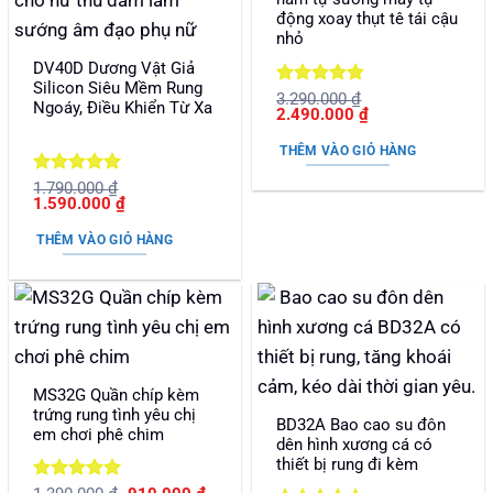
động xoay thụt tê tái cậu
nhỏ
DV40D Dương Vật Giả
Silicon Siêu Mềm Rung
Được xếp
3.290.000
₫
Ngoáy, Điều Khiển Từ Xa
Giá
Giá
2.490.000
₫
hạng
5
5
gốc
hiện
sao
là:
tại
THÊM VÀO GIỎ HÀNG
3.290.000 ₫.
là:
2.490.000 ₫.
Được xếp
1.790.000
₫
Giá
Giá
1.590.000
₫
hạng
5
5
gốc
hiện
sao
là:
tại
THÊM VÀO GIỎ HÀNG
1.790.000 ₫.
là:
1.590.000 ₫.
MS32G Quần chíp kèm
trứng rung tình yêu chị
BD32A Bao cao su đôn
em chơi phê chim
dên hình xương cá có
thiết bị rung đi kèm