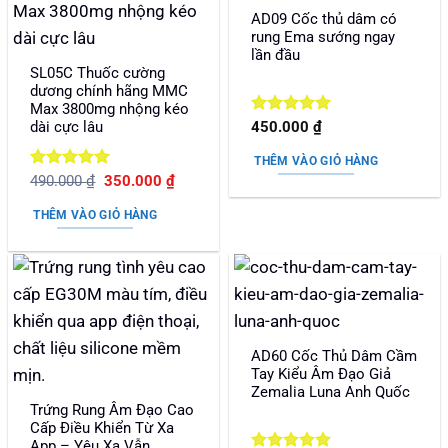
AD09 Cốc thủ dâm có
rung Ema sướng ngay
lần đầu
SL05C Thuốc cường
dương chính hãng MMC
Max 3800mg nhộng kéo
Được xếp
dài cực lâu
450.000
₫
hạng
5
5
sao
THÊM VÀO GIỎ HÀNG
Được xếp
Giá
Giá
490.000
₫
350.000
₫
gốc
hiện
hạng
5
5
là:
tại
sao
THÊM VÀO GIỎ HÀNG
490.000 ₫.
là:
350.000 ₫.
AD60 Cốc Thủ Dâm Cầm
Tay Kiểu Âm Đạo Giả
Zemalia Luna Anh Quốc
Trứng Rung Âm Đạo Cao
Cấp Điều Khiển Từ Xa
App – Yêu Xa Vẫn