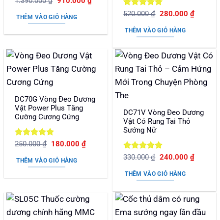
Được xếp
Giá
Giá
1.390.000
₫
910.000
₫
gốc
hiện
hạng
5
5
Được xếp
Giá
Giá
là:
tại
520.000
₫
280.000
₫
sao
THÊM VÀO GIỎ HÀNG
gốc
hiện
1.390.000 ₫.
là:
hạng
5
5
là:
tại
910.000 ₫.
sao
THÊM VÀO GIỎ HÀNG
520.000 ₫.
là:
280.000
DC70G Vòng Đeo Dương
Vật Power Plus Tăng
DC71V Vòng Đeo Dương
Cường Cương Cứng
Vật Có Rung Tai Thỏ
Sướng Nữ
Được xếp
Giá
Giá
250.000
₫
180.000
₫
gốc
hiện
hạng
5
5
Được xếp
Giá
Giá
là:
tại
330.000
₫
240.000
₫
sao
THÊM VÀO GIỎ HÀNG
gốc
hiện
250.000 ₫.
là:
hạng
5
5
là:
tại
180.000 ₫.
sao
THÊM VÀO GIỎ HÀNG
330.000 ₫.
là:
240.000