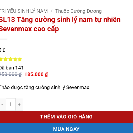
TRỊ YẾU SINH LÝ NAM
/
Thuốc Cường Dương
SL13 Tăng cường sinh lý nam tự nhiên
Sevenmax cao cấp
5.0
5.0
2
trên 5
Đã bán
141
dựa trên
Giá
Giá
250.000
₫
185.000
₫
đánh giá
gốc
hiện
là:
tại
Thảo dược tăng cường sinh lý Sevenmax
250.000 ₫.
là:
185.000 ₫.
Số lượng
THÊM VÀO GIỎ HÀNG
MUA NGAY