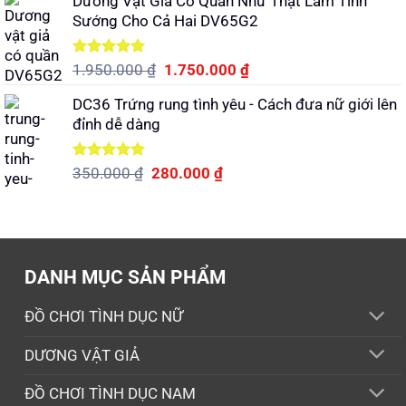
Dương Vật Giả Có Quần Như Thật Làm Tình
là:
tại
Sướng Cho Cả Hai DV65G2
690.000 ₫.
là:
490.000 ₫.
Được xếp
Giá
Giá
1.950.000
₫
1.750.000
₫
hạng
5.00
gốc
hiện
5 sao
DC36 Trứng rung tình yêu - Cách đưa nữ giới lên
là:
tại
đỉnh dễ dàng
1.950.000 ₫.
là:
1.750.000 ₫.
Được xếp
Giá
Giá
350.000
₫
280.000
₫
hạng
5.00
gốc
hiện
5 sao
là:
tại
350.000 ₫.
là:
280.000 ₫.
DANH MỤC SẢN PHẨM
ĐỒ CHƠI TÌNH DỤC NỮ
DƯƠNG VẬT GIẢ
ĐỒ CHƠI TÌNH DỤC NAM