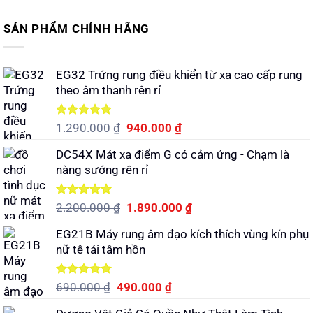
SẢN PHẨM CHÍNH HÃNG
EG32 Trứng rung điều khiển từ xa cao cấp rung
theo âm thanh rên rỉ
Được xếp
Giá
Giá
1.290.000
₫
940.000
₫
hạng
5.00
gốc
hiện
5 sao
DC54X Mát xa điểm G có cảm ứng - Chạm là
là:
tại
nàng sướng rên rỉ
1.290.000 ₫.
là:
940.000 ₫.
Được xếp
Giá
Giá
2.200.000
₫
1.890.000
₫
hạng
5.00
gốc
hiện
5 sao
EG21B Máy rung âm đạo kích thích vùng kín phụ
là:
tại
nữ tê tái tâm hồn
2.200.000 ₫.
là:
1.890.000 ₫.
Được xếp
Giá
Giá
690.000
₫
490.000
₫
hạng
5.00
gốc
hiện
5 sao