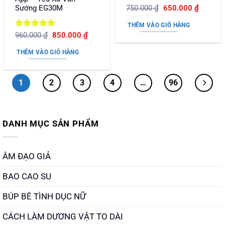
Được xếp
Giá
Giá
Sướng EG30M
750.000
₫
650.000
₫
gốc
hiện
hạng
5
5
là:
tại
sao
THÊM VÀO GIỎ HÀNG
750.000 ₫.
là:
Được xếp
Giá
Giá
960.000
₫
850.000
₫
650.000
gốc
hiện
hạng
5
5
là:
tại
sao
THÊM VÀO GIỎ HÀNG
960.000 ₫.
là:
850.000 ₫.
1
2
3
4
…
96
DANH MỤC SẢN PHẨM
ÂM ĐẠO GIẢ
BAO CAO SU
BÚP BÊ TÌNH DỤC NỮ
CÁCH LÀM DƯƠNG VẬT TO DÀI