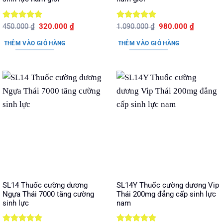
Được xếp
Giá
Giá
Được xếp
Giá
Giá
450.000
₫
320.000
₫
1.090.000
₫
980.000
₫
gốc
hiện
gốc
hiện
hạng
5
5
hạng
5
5
là:
tại
là:
tại
sao
sao
THÊM VÀO GIỎ HÀNG
THÊM VÀO GIỎ HÀNG
450.000 ₫.
là:
1.090.000 ₫.
là:
320.000 ₫.
980.000 
SL14 Thuốc cường dương
SL14Y Thuốc cường dương Vip
Ngựa Thái 7000 tăng cường
Thái 200mg đẳng cấp sinh lực
sinh lực
nam