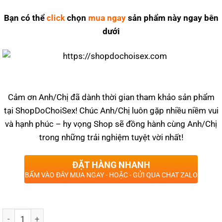
Bạn có thể
click
chọn
mua ngay
sản phẩm này ngay bên
dưới
Cảm ơn Anh/Chị đã dành thời gian tham khảo sản phẩm
tại ShopDoChoiSex! Chúc Anh/Chị luôn gặp nhiều niềm vui
và hạnh phúc – hy vọng Shop sẽ đồng hành cùng Anh/Chị
trong những trải nghiệm tuyệt vời nhất!
ĐẶT HÀNG NHANH
BẤM VÀO ĐÂY MUA NGAY - HOẶC - GỬI QUA CHAT ZALO
Số lượng