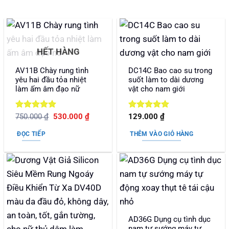
HẾT HÀNG
AV11B Chày rung tình
DC14C Bao cao su trong
yêu hai đầu tỏa nhiệt
suốt làm to dài dương
làm ấm âm đạo nữ
vật cho nam giới
Được xếp
Giá
Giá
Được xếp
750.000
₫
530.000
₫
129.000
₫
gốc
hiện
hạng
5
5
hạng
5
5
là:
tại
sao
sao
ĐỌC TIẾP
THÊM VÀO GIỎ HÀNG
750.000 ₫.
là:
530.000 ₫.
AD36G Dụng cụ tình dục
nam tự sướng máy tự