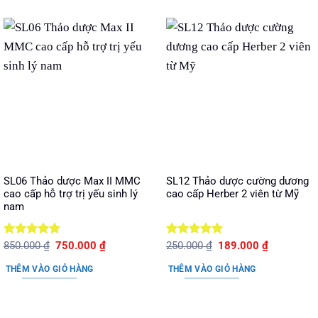
SL06 Thảo dược Max II MMC
SL12 Thảo dược cường dương
cao cấp hỗ trợ trị yếu sinh lý
cao cấp Herber 2 viên từ Mỹ
nam
Được xếp
Giá
Giá
Được xếp
Giá
Giá
850.000
₫
750.000
₫
250.000
₫
189.000
₫
gốc
hiện
gốc
hiện
hạng
5
5
hạng
5
5
là:
tại
là:
tại
sao
sao
THÊM VÀO GIỎ HÀNG
THÊM VÀO GIỎ HÀNG
850.000 ₫.
là:
250.000 ₫.
là:
750.000 ₫.
189.000 ₫.