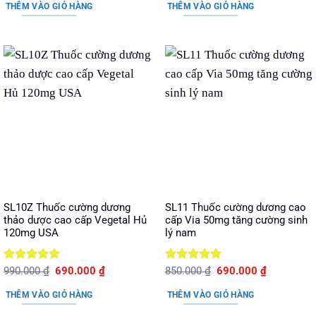
là:
tại
là:
tại
sao
sao
THÊM VÀO GIỎ HÀNG
THÊM VÀO GIỎ HÀNG
350.000 ₫.
là:
350.000 ₫.
là:
260.000 ₫.
250.000 ₫.
SL10Z Thuốc cường dương
SL11 Thuốc cường dương cao
thảo dược cao cấp Vegetal Hủ
cấp Via 50mg tăng cường sinh
120mg USA
lý nam
Được xếp
Giá
Giá
Được xếp
Giá
Giá
990.000
₫
690.000
₫
850.000
₫
690.000
₫
gốc
hiện
gốc
hiện
hạng
5
5
hạng
5
5
là:
tại
là:
tại
sao
sao
THÊM VÀO GIỎ HÀNG
THÊM VÀO GIỎ HÀNG
990.000 ₫.
là:
850.000 ₫.
là:
690.000 ₫.
690.000 ₫.