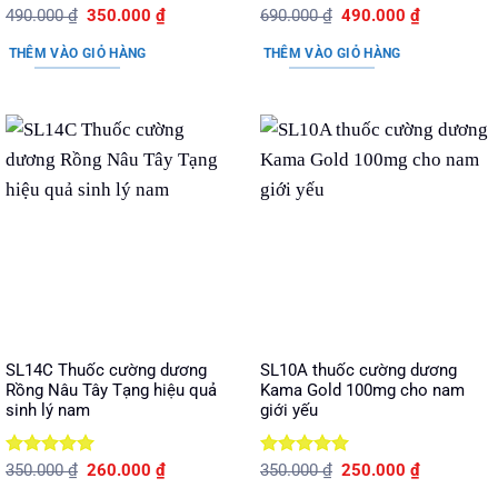
Được xếp
Giá
Giá
Được xếp
Giá
Giá
490.000
₫
350.000
₫
690.000
₫
490.000
₫
gốc
hiện
gốc
hiện
hạng
5
5
hạng
5
5
là:
tại
là:
tại
sao
sao
THÊM VÀO GIỎ HÀNG
THÊM VÀO GIỎ HÀNG
490.000 ₫.
là:
690.000 ₫.
là:
350.000 ₫.
490.000 ₫.
SL14C Thuốc cường dương
SL10A thuốc cường dương
Rồng Nâu Tây Tạng hiệu quả
Kama Gold 100mg cho nam
sinh lý nam
giới yếu
Được xếp
Giá
Giá
Được xếp
Giá
Giá
350.000
₫
260.000
₫
350.000
₫
250.000
₫
gốc
hiện
gốc
hiện
hạng
5
5
hạng
5
5