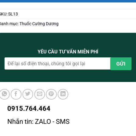
SKU:
SL13
Danh mục:
Thuốc Cường Dương
YÊU CẦU TƯ VẤN MIỄN PHÍ
0915.764.464
Nhắn tin: ZALO - SMS