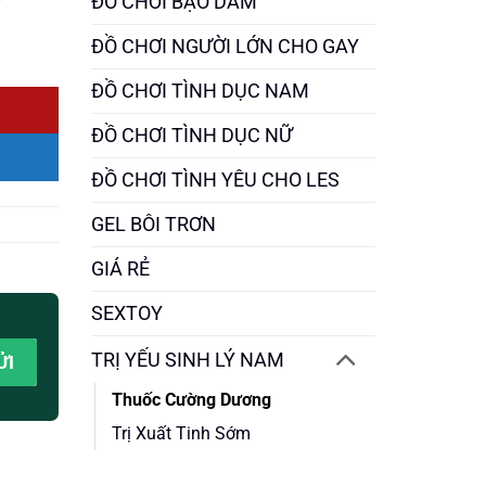
ĐỒ CHƠI BẠO DÂM
ĐỒ CHƠI NGƯỜI LỚN CHO GAY
ĐỒ CHƠI TÌNH DỤC NAM
ĐỒ CHƠI TÌNH DỤC NỮ
ĐỒ CHƠI TÌNH YÊU CHO LES
GEL BÔI TRƠN
GIÁ RẺ
SEXTOY
TRỊ YẾU SINH LÝ NAM
Thuốc Cường Dương
Trị Xuất Tinh Sớm