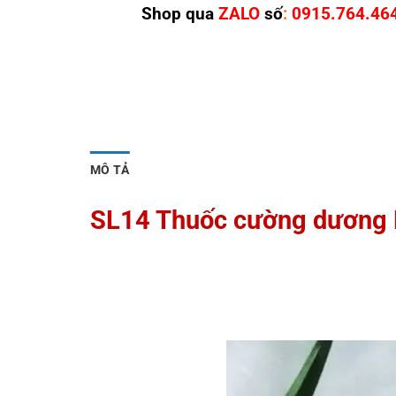
Shop qua
ZALO
số
:
0915.764.46
MÔ TẢ
SL14 Thuốc cường dương N