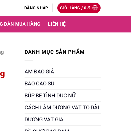
ĐĂNG NHẬP
GIỎ HÀNG /
0
₫
G DẪN MUA HÀNG
LIÊN HỆ
ng
DANH MỤC SẢN PHẨM
ng
ÂM ĐẠO GIẢ
BAO CAO SU
BÚP BÊ TÌNH DỤC NỮ
CÁCH LÀM DƯƠNG VẬT TO DÀI
DƯƠNG VẬT GIẢ
p