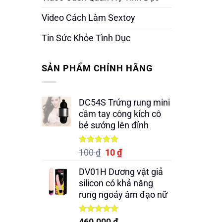
Video Cách Làm Sextoy
Tin Sức Khỏe Tình Dục
SẢN PHẨM CHÍNH HÃNG
DC54S Trứng rung mini
cầm tay công kích cô
bé sướng lên đỉnh
Được xếp
Giá
Giá
100
₫
10
₫
hạng
5.00
gốc
hiện
5 sao
DV01H Dương vật giả
là:
tại
silicon có khả năng
100 ₫.
là:
rung ngoáy âm đạo nữ
10 ₫.
Được xếp
460.000
₫