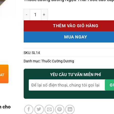
490.000 ₫.
là:
350.000 ₫.
Số lượng
THÊM VÀO GIỎ HÀNG
MUA NGAY
SKU:
SL14
Danh mục:
Thuốc Cường Dương
YÊU CẦU TƯ VẤN MIỄN PHÍ
HAT
m cho