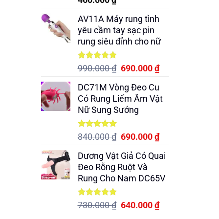
hạng
5.00
5 sao
AV11A Máy rung tình
yêu cầm tay sạc pin
rung siêu đỉnh cho nữ
Được xếp
Giá
Giá
990.000
₫
690.000
₫
hạng
5.00
gốc
hiện
5 sao
DC71M Vòng Đeo Cu
là:
tại
Có Rung Liếm Âm Vật
990.000 ₫.
là:
Nữ Sung Sướng
690.000 ₫.
Được xếp
Giá
Giá
840.000
₫
690.000
₫
hạng
5.00
gốc
hiện
5 sao
Dương Vật Giả Có Quai
là:
tại
Đeo Rỗng Ruột Và
840.000 ₫.
là:
Rung Cho Nam DC65V
690.000 ₫.
Được xếp
Giá
Giá
730.000
₫
640.000
₫
hạng
5.00
gốc
hiện
5 sao