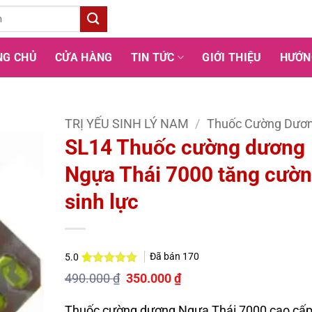
NG CHỦ
CỬA HÀNG
TIN TỨC
GIỚI THIỆU
HƯỚN
TRỊ YẾU SINH LÝ NAM
/
Thuốc Cường Dươ
SL14 Thuốc cường dương
Ngựa Thái 7000 tăng cườ
sinh lực
Đã bán
170
5.0
5.0
1
trên 5
Giá
Giá
490.000
₫
350.000
₫
dựa trên
gốc
hiện
đánh giá
là:
tại
Thuốc cường dương Ngựa Thái 7000 cao cấ