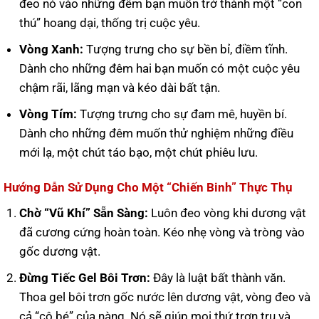
đeo nó vào những đêm bạn muốn trở thành một “con
thú” hoang dại, thống trị cuộc yêu.
Vòng Xanh:
Tượng trưng cho sự bền bỉ, điềm tĩnh.
Dành cho những đêm hai bạn muốn có một cuộc yêu
chậm rãi, lãng mạn và kéo dài bất tận.
Vòng Tím:
Tượng trưng cho sự đam mê, huyền bí.
Dành cho những đêm muốn thử nghiệm những điều
mới lạ, một chút táo bạo, một chút phiêu lưu.
Hướng Dẫn Sử Dụng Cho Một “Chiến Binh” Thực Thụ
Chờ “Vũ Khí” Sẵn Sàng:
Luôn đeo vòng khi dương vật
đã cương cứng hoàn toàn. Kéo nhẹ vòng và tròng vào
gốc dương vật.
Đừng Tiếc Gel Bôi Trơn:
Đây là luật bất thành văn.
Thoa gel bôi trơn gốc nước lên dương vật, vòng đeo và
cả “cô bé” của nàng. Nó sẽ giúp mọi thứ trơn tru và