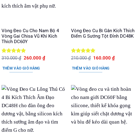
Vòng Đeo Cu Cho Nam Bộ 4
Vòng Đeo Cu Bi Gân Kích Thích
Vòng Gai Chisa Vũ Khí Kích
Điểm G Sướng Tột Đỉnh DC48K
Thích DC60Y
Được xếp
Giá
Giá
Được xếp
Giá
Giá
310.000
₫
260.000
₫
210.000
₫
160.000
₫
gốc
hiện
gốc
hiện
hạng
5
5
hạng
5
5
là:
tại
là:
tại
sao
sao
THÊM VÀO GIỎ HÀNG
THÊM VÀO GIỎ HÀNG
310.000 ₫.
là:
210.000 ₫.
là:
260.000 ₫.
160.000 ₫.