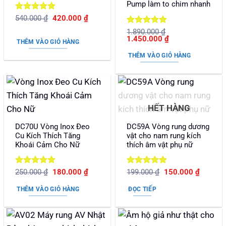
Pump làm to chim nhanh
Được xếp
Giá
Giá
540.000
₫
420.000
₫
gốc
hiện
hạng
5
5
Được xếp
là:
tại
1.890.000
₫
sao
Giá
Giá
540.000 ₫.
là:
1.450.000
₫
hạng
5
5
THÊM VÀO GIỎ HÀNG
gốc
hiện
420.000 ₫.
sao
là:
tại
THÊM VÀO GIỎ HÀNG
1.890.000 ₫.
là:
1.450.000 ₫.
HẾT HÀNG
DC70U Vòng Inox Đeo
DC59A Vòng rung dương
Cu Kích Thích Tăng
vật cho nam rung kích
Khoái Cảm Cho Nữ
thích âm vật phụ nữ
Được xếp
Giá
Giá
Được xếp
Giá
Giá
250.000
₫
180.000
₫
199.000
₫
150.000
₫
gốc
hiện
gốc
hiện
hạng
5
5
hạng
5
5
là:
tại
là:
tại
sao
sao
THÊM VÀO GIỎ HÀNG
ĐỌC TIẾP
250.000 ₫.
là:
199.000 ₫.
là:
180.000 ₫.
150.000