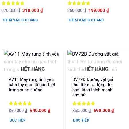
Được xếp
Giá
Giá
Được xếp
Giá
Giá
370.000
₫
310.000
₫
260.000
₫
199.000
₫
gốc
hiện
gốc
hiện
hạng
5
5
hạng
5
5
là:
tại
là:
tại
sao
sao
THÊM VÀO GIỎ HÀNG
THÊM VÀO GIỎ HÀNG
370.000 ₫.
là:
260.000 ₫.
là:
310.000 ₫.
199.000 ₫.
HẾT HÀNG
HẾT HÀNG
AV11 Máy rung tình yêu
DV72D Dương vật giả
cầm tay cho nữ gào thét
thụt liếm tự động đồ
trong sung sướng
chơi kích thích mạnh
cho nữ
Được xếp
Giá
Giá
Được xếp
Giá
Giá
850.000
₫
640.000
₫
850.000
₫
690.000
₫
gốc
hiện
gốc
hiện
hạng
5
5
hạng
5
5
là:
tại
là:
tại
sao
sao
ĐỌC TIẾP
ĐỌC TIẾP
850.000 ₫.
là:
850.000 ₫.
là:
640.000 ₫.
690.000