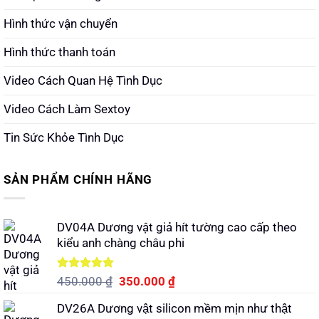
Hình thức vận chuyển
Hình thức thanh toán
Video Cách Quan Hệ Tình Dục
Video Cách Làm Sextoy
Tin Sức Khỏe Tình Dục
SẢN PHẨM CHÍNH HÃNG
DV04A Dương vật giả hít tường cao cấp theo
kiểu anh chàng châu phi
Được xếp
Giá
Giá
450.000
₫
350.000
₫
hạng
5.00
gốc
hiện
5 sao
DV26A Dương vật silicon mềm mịn như thật
là:
tại