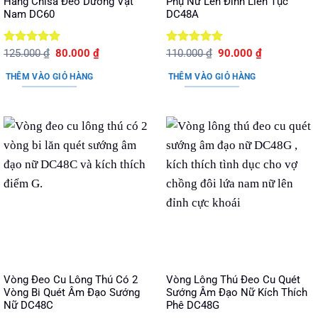
Hãng Chisa Đeo Dương Vật
Phụ Nữ Lên Đỉnh Liên Tục
Nam DC60
DC48A
Được xếp
Giá
Giá
Được xếp
Giá
Giá
125.000
₫
80.000
₫
110.000
₫
90.000
₫
gốc
hiện
gốc
hiện
hạng
5
5
hạng
5
5
là:
tại
là:
tại
sao
sao
THÊM VÀO GIỎ HÀNG
THÊM VÀO GIỎ HÀNG
125.000 ₫.
là:
110.000 ₫.
là:
80.000 ₫.
90.000 ₫.
Vòng Đeo Cu Lông Thú Có 2
Vòng Lông Thú Đeo Cu Quét
Vòng Bi Quét Âm Đạo Sướng
Sướng Âm Đạo Nữ Kích Thích
Nữ DC48C
Phê DC48G