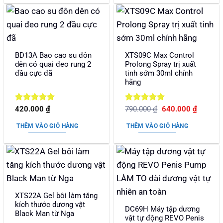
BD13A Bao cao su đôn
XTS09C Max Control
dên có quai đeo rung 2
Prolong Spray trị xuất
đầu cực đã
tinh sớm 30ml chính
hãng
Được xếp
Được xếp
Giá
Giá
420.000
₫
790.000
₫
640.000
₫
gốc
hiện
hạng
5
5
hạng
5
5
là:
tại
sao
sao
THÊM VÀO GIỎ HÀNG
THÊM VÀO GIỎ HÀNG
790.000 ₫.
là:
640.000
XTS22A Gel bôi làm tăng
kích thước dương vật
DC69H Máy tập dương
Black Man từ Nga
vật tự động REVO Penis