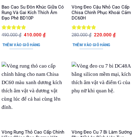
Bao Cao Su Đôn Khúc Giữa Có
Vòng Đeo Cậu Nhỏ Cao Cấp
Rung Và Gai Kích Thích Âm
Chisa Chinh Phục Khoái Cảm
Đạo Phê BD10P
DC60H
Được xếp
Giá
Giá
Được xếp
Giá
Giá
490.000
₫
410.000
₫
280.000
₫
220.000
₫
gốc
hiện
gốc
hiện
hạng
5
5
hạng
5
5
là:
tại
là:
tại
sao
sao
THÊM VÀO GIỎ HÀNG
THÊM VÀO GIỎ HÀNG
490.000 ₫.
là:
280.000 ₫.
là:
410.000 ₫.
220.000 ₫.
Vòng Rung Thỏ Cao Cấp Chính
Vòng Đeo Cu 7 Bi Làm Sướng