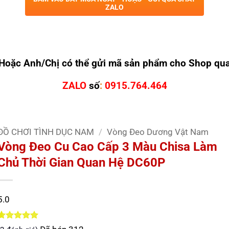
ZALO
Hoặc Anh/Chị có thể gửi mã sản phẩm cho Shop qu
ZALO
số
:
0915.764.464
ĐỒ CHƠI TÌNH DỤC NAM
/
Vòng Đeo Dương Vật Nam
Vòng Đeo Cu Cao Cấp 3 Màu Chisa Làm
Chủ Thời Gian Quan Hệ DC60P
5.0
5.0
2
trên 5