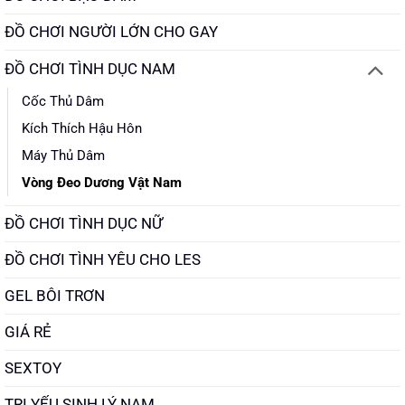
ĐỒ CHƠI NGƯỜI LỚN CHO GAY
ĐỒ CHƠI TÌNH DỤC NAM
Cốc Thủ Dâm
Kích Thích Hậu Hôn
Máy Thủ Dâm
Vòng Đeo Dương Vật Nam
ĐỒ CHƠI TÌNH DỤC NỮ
ĐỒ CHƠI TÌNH YÊU CHO LES
GEL BÔI TRƠN
GIÁ RẺ
SEXTOY
TRỊ YẾU SINH LÝ NAM