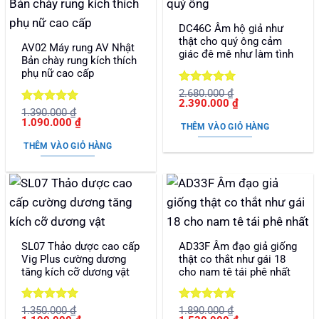
DC46C Âm hộ giả như
thật cho quý ông cảm
AV02 Máy rung AV Nhật
giác đê mê như làm tình
Bản chày rung kích thích
phụ nữ cao cấp
Được xếp
2.680.000
₫
Giá
Giá
2.390.000
₫
hạng
5
5
Được xếp
1.390.000
₫
gốc
hiện
sao
Giá
Giá
1.090.000
₫
là:
tại
hạng
5
5
THÊM VÀO GIỎ HÀNG
gốc
hiện
2.680.000 ₫.
là:
sao
là:
tại
2.390.000 ₫.
THÊM VÀO GIỎ HÀNG
1.390.000 ₫.
là:
1.090.000 ₫.
SL07 Thảo dược cao cấp
AD33F Âm đạo giả giống
Vig Plus cường dương
thật co thắt như gái 18
tăng kích cỡ dương vật
cho nam tê tái phê nhất
Được xếp
Được xếp
1.350.000
₫
1.890.000
₫