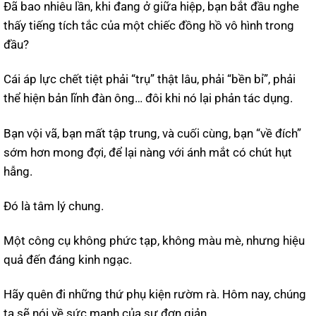
Đã bao nhiêu lần, khi đang ở giữa hiệp, bạn bắt đầu nghe
thấy tiếng tích tắc của một chiếc đồng hồ vô hình trong
đầu?
Cái áp lực chết tiệt phải “trụ” thật lâu, phải “bền bỉ”, phải
thể hiện bản lĩnh đàn ông… đôi khi nó lại phản tác dụng.
Bạn vội vã, bạn mất tập trung, và cuối cùng, bạn “về đích”
sớm hơn mong đợi, để lại nàng với ánh mắt có chút hụt
hẫng.
Đó là tâm lý chung.
Một công cụ không phức tạp, không màu mè, nhưng hiệu
quả đến đáng kinh ngạc.
Hãy quên đi những thứ phụ kiện rườm rà. Hôm nay, chúng
ta sẽ nói về sức mạnh của sự đơn giản.