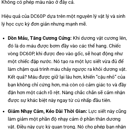
Không có phép màu nào ở đây cả.
Hiệu quả của DC60P dựa trên một nguyên lý vật lý và sinh
lý học cực kỳ đơn giản nhưng mạnh mẽ.
Dồn Máu, Tăng Cương Cứng:
Khi dương vật cương lên,
đó là do máu được bơm đầy vào các thể hang. Chiếc
vòng DC60P, khi được đeo vào gốc, sẽ hoạt động như
một chiếc đập nước. Nó tạo ra một lực siết vừa đủ để
làm chậm quá trình máu chảy ngược ra khỏi dương vật.
Kết quả? Máu được giữ lại lâu hơn, khiến “cậu nhỏ” của
bạn không chỉ cứng hơn, mà còn có cảm giác to và đầy
đặn hơn một cách rõ rệt. Nàng chắc chắn sẽ cảm nhận
được sự khác biệt này ngay từ cú nhấp đầu tiên.
Giảm Nhạy Cảm, Kéo Dài Thời Gian:
Lực siết này cũng
làm giảm một phần độ nhạy cảm ở phần thân dương
vật. Điều này cực kỳ quan trọng. Nó cho phép bạn nhận