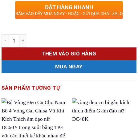
ĐẶT HÀNG NHANH
BẤM VÀO ĐÂY MUA NGAY - HOẶC - GỬI QUA CHAT ZALO
Số lượng
THÊM VÀO GIỎ HÀNG
MUA NGAY
SẢN PHẨM TƯƠNG TỰ