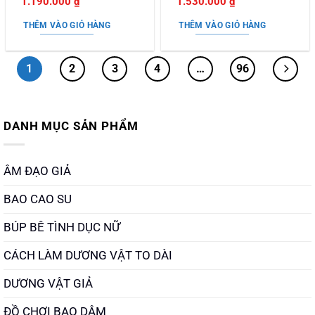
Giá
Giá
Giá
Giá
1.190.000
₫
1.530.000
₫
hạng
5
5
hạng
5
5
gốc
hiện
gốc
hiện
sao
sao
là:
tại
là:
tại
THÊM VÀO GIỎ HÀNG
THÊM VÀO GIỎ HÀNG
1.350.000 ₫.
là:
1.890.000 ₫.
là:
1.190.000 ₫.
1.530.000 ₫.
1
2
3
4
…
96
DANH MỤC SẢN PHẨM
ÂM ĐẠO GIẢ
BAO CAO SU
BÚP BÊ TÌNH DỤC NỮ
CÁCH LÀM DƯƠNG VẬT TO DÀI
DƯƠNG VẬT GIẢ
ĐỒ CHƠI BẠO DÂM