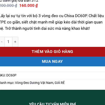
Đã bán
312
2
đánh giá)
dựa trên
Giá
Giá
200.000
₫
160.000
₫
đánh giá
gốc
hiện
là:
tại
Lấy lại sự tự tin với bộ 3 vòng đeo cu Chisa DC60P. Chất liệu
200.000 ₫.
là:
160.000 ₫.
TPE co giãn, siết chặt mạnh mẽ giúp kéo dài thời gian quan
hệ. Trở thành người tình dai sức mà nàng khao khát!
Số lượng
THÊM VÀO GIỎ HÀNG
MUA NGAY
SKU:
DC60P
Danh mục:
Vòng Đeo Dương Vật Nam
,
GIÁ RẺ
YÊU CẦU TƯ VẤN MIỄN PHÍ