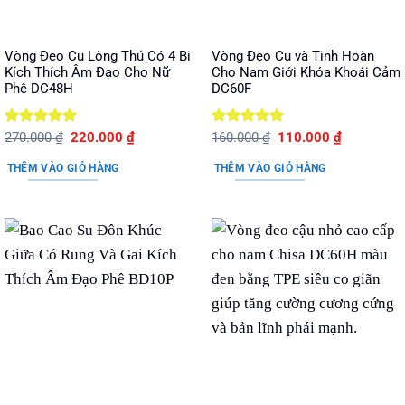
Vòng Đeo Cu Lông Thú Có 4 Bi
Vòng Đeo Cu và Tinh Hoàn
Kích Thích Âm Đạo Cho Nữ
Cho Nam Giới Khóa Khoái Cảm
Phê DC48H
DC60F
Được xếp
Giá
Giá
Được xếp
Giá
Giá
270.000
₫
220.000
₫
160.000
₫
110.000
₫
gốc
hiện
gốc
hiện
hạng
5
5
hạng
5
5
là:
tại
là:
tại
sao
sao
THÊM VÀO GIỎ HÀNG
THÊM VÀO GIỎ HÀNG
270.000 ₫.
là:
160.000 ₫.
là:
220.000 ₫.
110.000 ₫.