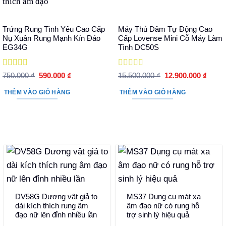
Trứng Rung Tình Yêu Cao Cấp
Máy Thủ Dâm Tự Động Cao
Nụ Xuân Rung Mạnh Kín Đáo
Cấp Lovense Mini Cỗ Máy Làm
EG34G
Tình DC50S
Được xếp
Được xếp
Giá
Giá
Giá
Giá
750.000
₫
590.000
₫
15.500.000
₫
12.900.000
₫
hạng
5
5 sao
gốc
hiện
hạng
5
5 sao
gốc
hiện
là:
tại
là:
tại
THÊM VÀO GIỎ HÀNG
THÊM VÀO GIỎ HÀNG
750.000 ₫.
là:
15.500.000 ₫.
là:
590.000 ₫.
12.90
DV58G Dương vật giả to
MS37 Dụng cụ mát xa
dài kích thích rung âm
âm đạo nữ có rung hỗ
đạo nữ lên đỉnh nhiều lần
trợ sinh lý hiệu quả