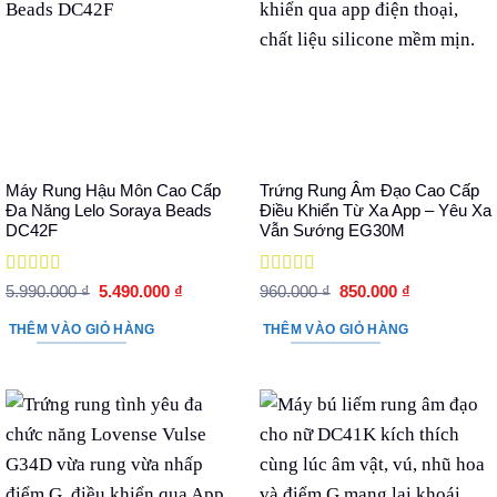
Máy Rung Hậu Môn Cao Cấp
Trứng Rung Âm Đạo Cao Cấp
Đa Năng Lelo Soraya Beads
Điều Khiển Từ Xa App – Yêu Xa
DC42F
Vẫn Sướng EG30M
Được xếp
Được xếp
Giá
Giá
Giá
Giá
5.990.000
₫
5.490.000
₫
960.000
₫
850.000
₫
hạng
5
5 sao
gốc
hiện
hạng
5
5 sao
gốc
hiện
là:
tại
là:
tại
THÊM VÀO GIỎ HÀNG
THÊM VÀO GIỎ HÀNG
5.990.000 ₫.
là:
960.000 ₫.
là:
5.490.000 ₫.
850.000 ₫.