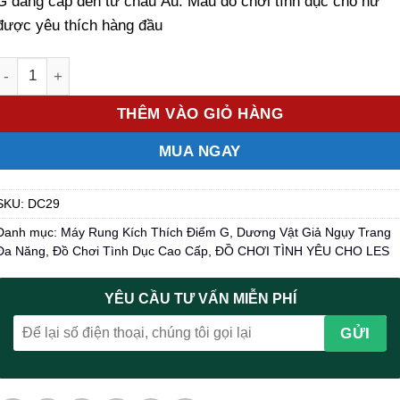
G đẳng cấp đến từ châu Âu. Mẫu đồ chơi tình dục cho nữ
được yêu thích hàng đầu
Số lượng
THÊM VÀO GIỎ HÀNG
MUA NGAY
SKU:
DC29
Danh mục:
Máy Rung Kích Thích Điểm G
,
Dương Vật Giả Ngụy Trang
Đa Năng
,
Đồ Chơi Tình Dục Cao Cấp
,
ĐỒ CHƠI TÌNH YÊU CHO LES
YÊU CẦU TƯ VẤN MIỄN PHÍ