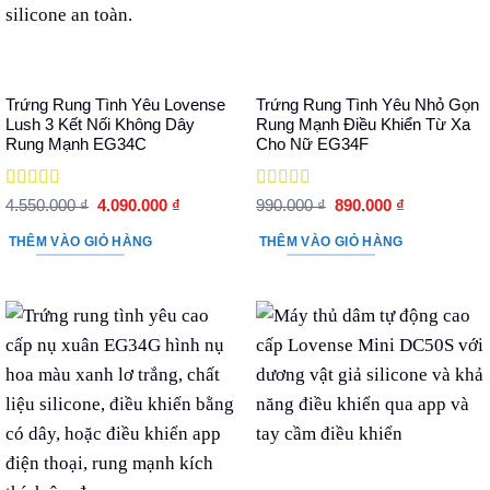
Trứng Rung Tình Yêu Lovense
Trứng Rung Tình Yêu Nhỏ Gọn
Lush 3 Kết Nối Không Dây
Rung Mạnh Điều Khiển Từ Xa
Rung Mạnh EG34C
Cho Nữ EG34F
Được xếp
Được xếp
Giá
Giá
Giá
Giá
4.550.000
₫
4.090.000
₫
990.000
₫
890.000
₫
hạng
5
5 sao
gốc
hiện
hạng
5
5 sao
gốc
hiện
là:
tại
là:
tại
THÊM VÀO GIỎ HÀNG
THÊM VÀO GIỎ HÀNG
4.550.000 ₫.
là:
990.000 ₫.
là:
4.090.000 ₫.
890.000 ₫.