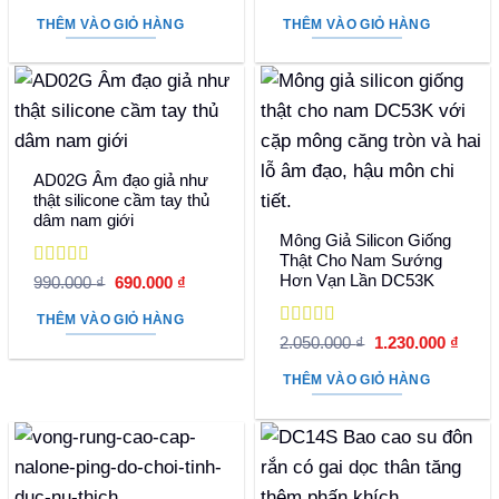
hạng
5
5 sao
gốc
hiện
hạng
5
5 sao
gốc
hiện
là:
tại
là:
tại
THÊM VÀO GIỎ HÀNG
THÊM VÀO GIỎ HÀNG
860.000 ₫.
là:
890.000 ₫.
là:
640.000 ₫.
630.000 
AD02G Âm đạo giả như
thật silicone cầm tay thủ
dâm nam giới
Mông Giả Silicon Giống
Thật Cho Nam Sướng
Được xếp
Hơn Vạn Lần DC53K
Giá
Giá
990.000
₫
690.000
₫
hạng
5
5 sao
gốc
hiện
là:
tại
THÊM VÀO GIỎ HÀNG
990.000 ₫.
là:
Được xếp
Giá
Giá
2.050.000
₫
1.230.000
₫
690.000 ₫.
hạng
5
5 sao
gốc
hiện
là:
tại
THÊM VÀO GIỎ HÀNG
2.050.000 ₫.
là:
1.230