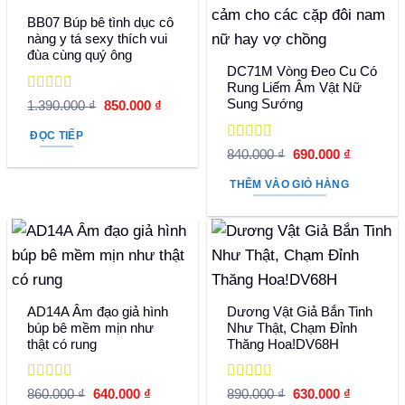
BB07 Búp bê tình dục cô
nàng y tá sexy thích vui
đùa cùng quý ông
DC71M Vòng Đeo Cu Có
Rung Liếm Âm Vật Nữ
Được xếp
Sung Sướng
Giá
Giá
1.390.000
₫
850.000
₫
hạng
5
5 sao
gốc
hiện
là:
tại
ĐỌC TIẾP
1.390.000 ₫.
là:
Được xếp
Giá
Giá
840.000
₫
690.000
₫
850.000 ₫.
hạng
5
5 sao
gốc
hiện
là:
tại
THÊM VÀO GIỎ HÀNG
840.000 ₫.
là:
690.000 
AD14A Âm đạo giả hình
Dương Vật Giả Bắn Tinh
búp bê mềm mịn như
Như Thật, Chạm Đỉnh
thật có rung
Thăng Hoa!DV68H
Được xếp
Được xếp
Giá
Giá
Giá
Giá
860.000
₫
640.000
₫
890.000
₫
630.000
₫