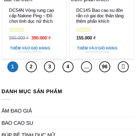
DC54N Vòng rung cao
DC14S Bao cao su đôn
cấp Nalone Ping – Đồ
rắn có gai dọc thân tăng
chơi tình dục nữ thích
thêm phấn khích
Được xếp
Được xếp
Giá
Giá
550.000
₫
390.000
₫
155.000
₫
hạng
5
5 sao
gốc
hiện
hạng
5
5 sao
là:
tại
THÊM VÀO GIỎ HÀNG
THÊM VÀO GIỎ HÀNG
550.000 ₫.
là:
390.000 ₫.
1
2
3
4
…
96
DANH MỤC SẢN PHẨM
ÂM ĐẠO GIẢ
BAO CAO SU
BÚP BÊ TÌNH DỤC NỮ