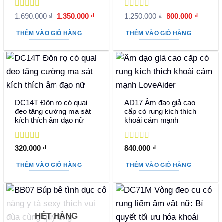
Được xếp
Được xếp
Giá
Giá
Giá
Giá
1.690.000
₫
1.350.000
₫
1.250.000
₫
800.000
₫
hạng
5
5 sao
gốc
hiện
hạng
5
5 sao
gốc
hiện
là:
tại
là:
tại
THÊM VÀO GIỎ HÀNG
THÊM VÀO GIỎ HÀNG
1.690.000 ₫.
là:
1.250.000 ₫.
là:
1.350.000 ₫.
800.000
DC14T Đôn rọ có quai
AD17 Âm đạo giả cao
đeo tăng cường ma sát
cấp có rung kích thích
kích thích âm đạo nữ
khoái cảm mạnh
Được xếp
Được xếp
320.000
₫
840.000
₫
hạng
5
5 sao
hạng
5
5 sao
THÊM VÀO GIỎ HÀNG
THÊM VÀO GIỎ HÀNG
HẾT HÀNG