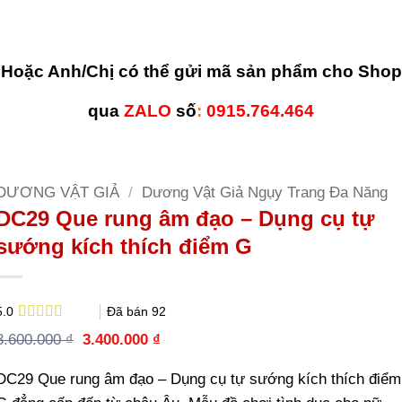
Hoặc Anh/Chị có thể gửi mã sản phẩm cho Shop
qua
ZALO
số
:
0915.764.464
DƯƠNG VẬT GIẢ
/
Dương Vật Giả Ngụy Trang Đa Năng
DC29 Que rung âm đạo – Dụng cụ tự
sướng kích thích điểm G
Đã bán
92
5.0
5.0
1
trên 5
Giá
Giá
3.600.000
₫
3.400.000
₫
dựa trên
gốc
hiện
đánh giá
là:
tại
DC29 Que rung âm đạo – Dụng cụ tự sướng kích thích điểm
3.600.000 ₫.
là:
3.400.000 ₫.