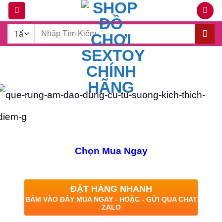
Bỏ
qua
Tìm
nội
kiếm:
dung
Chọn Mua Ngay
ĐẶT HÀNG NHANH
BẤM VÀO ĐÂY MUA NGAY - HOẶC - GỬI QUA CHAT
ZALO