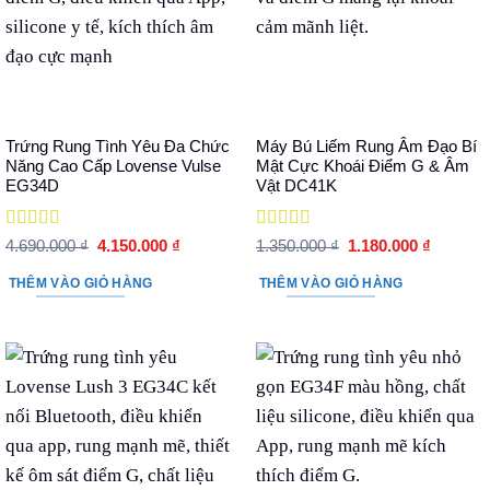
Trứng Rung Tình Yêu Đa Chức
Máy Bú Liếm Rung Âm Đạo Bí
Năng Cao Cấp Lovense Vulse
Mật Cực Khoái Điểm G & Âm
EG34D
Vật DC41K
Được xếp
Được xếp
Giá
Giá
Giá
Giá
4.690.000
₫
4.150.000
₫
1.350.000
₫
1.180.000
₫
hạng
5
5 sao
gốc
hiện
hạng
5
5 sao
gốc
hiện
là:
tại
là:
tại
THÊM VÀO GIỎ HÀNG
THÊM VÀO GIỎ HÀNG
4.690.000 ₫.
là:
1.350.000 ₫.
là:
4.150.000 ₫.
1.180.00