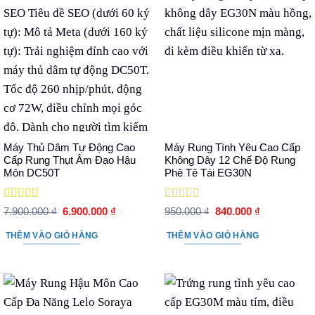
Máy Thủ Dâm Tự Động Cao
Máy Rung Tình Yêu Cao Cấp
Cấp Rung Thụt Âm Đạo Hậu
Không Dây 12 Chế Độ Rung
Môn DC50T
Phê Tê Tái EG30N
Được xếp
Được xếp
Giá
Giá
Giá
Giá
7.900.000
₫
6.900.000
₫
950.000
₫
840.000
₫
hạng
5
5 sao
gốc
hiện
hạng
5
5 sao
gốc
hiện
là:
tại
là:
tại
THÊM VÀO GIỎ HÀNG
THÊM VÀO GIỎ HÀNG
7.900.000 ₫.
là:
950.000 ₫.
là:
6.900.000 ₫.
840.000 ₫.