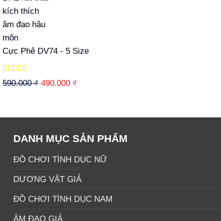
Cực Phê DV74 - 5 Size
Được xếp
Giá
Giá
590.000
₫
490.000
₫
hạng
5.00
5
gốc
hiện
sao
là:
tại
590.000 ₫.
là:
490.000 ₫.
DANH MỤC SẢN PHẨM
ĐỒ CHƠI TÌNH DỤC NỮ
DƯƠNG VẬT GIẢ
ĐỒ CHƠI TÌNH DỤC NAM
ÂM ĐẠO GIẢ