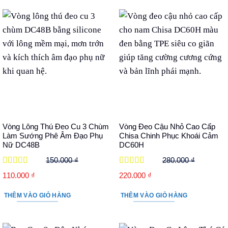
310.000 ₫.
120.000 ₫.
Vòng Lông Thú Đeo Cu 3 Chùm
Vòng Đeo Cậu Nhỏ Cao Cấp
Làm Sướng Phê Âm Đạo Phụ
Chisa Chinh Phục Khoái Cảm
Nữ DC48B
DC60H
150.000
₫
280.000
₫
Được xếp
Được xếp
Giá
Giá
Giá
Giá
110.000
₫
220.000
₫
hạng
5
5 sao
hạng
5
5 sao
gốc
hiện
gốc
hiện
THÊM VÀO GIỎ HÀNG
THÊM VÀO GIỎ HÀNG
là:
tại
là:
tại
150.000 ₫.
là:
280.000 ₫.
là:
110.000 ₫.
220.000 ₫.