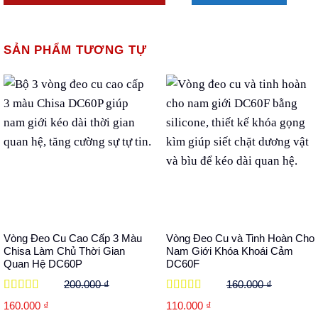
SẢN PHẨM TƯƠNG TỰ
Vòng Đeo Cu Cao Cấp 3 Màu
Vòng Đeo Cu và Tinh Hoàn Cho
Chisa Làm Chủ Thời Gian
Nam Giới Khóa Khoái Cảm
Quan Hệ DC60P
DC60F
200.000
₫
160.000
₫
Được xếp
Được xếp
Giá
Giá
Giá
Giá
160.000
₫
110.000
₫
hạng
5
5 sao
hạng
5
5 sao