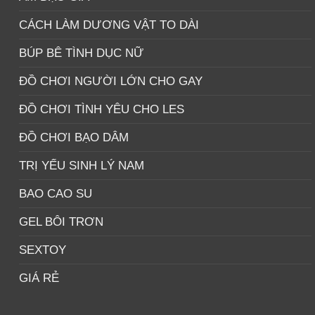
CÁCH LÀM DƯƠNG VẬT TO DÀI
BÚP BÊ TÌNH DỤC NỮ
ĐỒ CHƠI NGƯỜI LỚN CHO GAY
ĐỒ CHƠI TÌNH YÊU CHO LES
ĐỒ CHƠI BẠO DÂM
TRỊ YẾU SINH LÝ NAM
BAO CAO SU
GEL BÔI TRƠN
SEXTOY
GIÁ RẺ