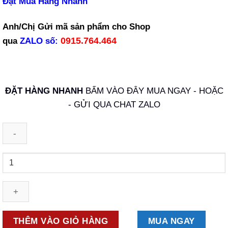
Đặt Mua Hàng Nhanh
Anh/Chị Gửi mã sản phẩm cho Shop
0915.764.464
qua
ZALO
số:
ĐẶT HÀNG NHANH
BẤM VÀO ĐÂY MUA NGAY - HOẶC
- GỬI QUA CHAT ZALO
Số
lượng
THÊM VÀO GIỎ HÀNG
MUA NGAY