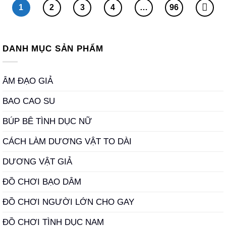
490.000 ₫.
1
2
3
4
…
96
DANH MỤC SẢN PHẨM
ÂM ĐẠO GIẢ
BAO CAO SU
BÚP BÊ TÌNH DỤC NỮ
CÁCH LÀM DƯƠNG VẬT TO DÀI
DƯƠNG VẬT GIẢ
ĐỒ CHƠI BẠO DÂM
ĐỒ CHƠI NGƯỜI LỚN CHO GAY
ĐỒ CHƠI TÌNH DỤC NAM