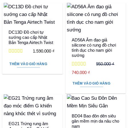
DC13D Đồ chơi tự
sướng cao cấp Nhật
AD56A Âm đạo giả
Bản Tenga Airtech Twist
silicone có rung đồ chơi
tình dục cho nam giới
1.590.000
₫
sướng
Được xếp
hạng
5
5 sao
950.000
₫
THÊM VÀO GIỎ HÀNG
Được xếp
Giá
Giá
740.000
₫
hạng
5
5 sao
gốc
hiện
THÊM VÀO GIỎ HÀNG
là:
tại
950.000 ₫.
là:
740.000 ₫.
BD04 Bao đôn dên siêu
gân mềm mịn da nâu cho
EG21 Trứng rung âm
nam