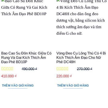
Bao Cao Su Đôn Khúc Giữa Có
Vòng Đeo Cu Lông Thú Có 4 Bi
Rung Và Gai Kích Thích Âm
Kích Thích Âm Đạo Cho Nữ
Đạo Phê BD10P
Phê DC48H
490.000
₫
270.000
₫
Được xếp
Được xếp
Giá
Giá
Giá
Giá
410.000
₫
220.000
₫
hạng
5
5 sao
hạng
5
5 sao
gốc
hiện
gốc
hiện
THÊM VÀO GIỎ HÀNG
THÊM VÀO GIỎ HÀNG
là:
tại
là:
tại
490.000 ₫.
là:
270.000 ₫.
là:
410.000 ₫.
220.000 ₫.