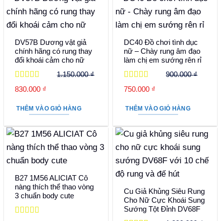
DV57B Dương vật giả
DC40 Đồ chơi tình dục
chính hãng có rung thay
nữ – Chày rung âm đạo
đổi khoái cảm cho nữ
làm chị em sướng rên rỉ
1.150.000
₫
900.000
₫
Được xếp
Được xếp
Giá
Giá
Giá
Giá
830.000
₫
750.000
₫
hạng
5
5 sao
hạng
5
5 sao
gốc
hiện
gốc
hiện
THÊM VÀO GIỎ HÀNG
THÊM VÀO GIỎ HÀNG
là:
tại
là:
tại
1.150.000 ₫.
là:
900.000 ₫.
là:
830.000 ₫.
750.000 ₫.
B27 1M56 ALICIAT Cô
nàng thích thể thao vòng
Cu Giả Khủng Siêu Rung
3 chuẩn body cute
Cho Nữ Cực Khoái Sung
Sướng Tột Đỉnh DV68F