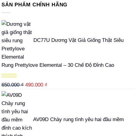
SẢN PHẨM CHÍNH HÃNG
DC77U Dương Vật Giả Giống Thật Siêu
Rung Prettylove Elemental – 30 Chế Độ Đỉnh Cao
Được xếp
Giá
Giá
650.000
₫
490.000
₫
hạng
5.00
5
gốc
hiện
sao
là:
tại
650.000 ₫.
là:
490.000 ₫.
AV09D Chày rung tình yêu hai đầu mềm