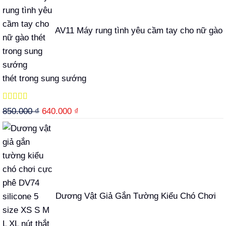
là:
tại
490.000 ₫.
là:
AV11 Máy rung tình yêu cầm tay cho nữ gào
439.000 ₫.
thét trong sung sướng
Được xếp
Giá
Giá
850.000
₫
640.000
₫
hạng
5.00
5
gốc
hiện
sao
là:
tại
850.000 ₫.
là:
640.000 ₫.
Dương Vật Giả Gắn Tường Kiểu Chó Chơi