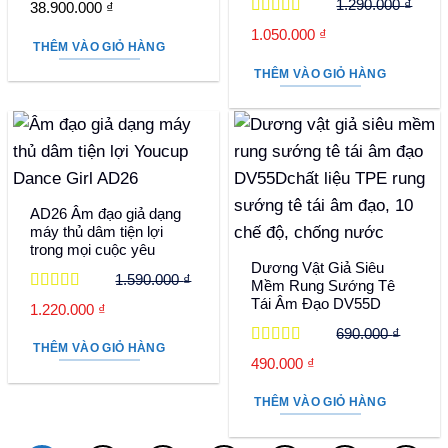
Được xếp
1.290.000
₫
38.900.000
₫
hạng
5
5 sao
Được xếp
Giá
Giá
1.050.000
₫
hạng
5
5 sao
THÊM VÀO GIỎ HÀNG
gốc
hiện
THÊM VÀO GIỎ HÀNG
là:
tại
1.290.000 ₫.
là:
1.050.000 ₫.
AD26 Âm đạo giả dạng
máy thủ dâm tiện lợi
trong mọi cuộc yêu
Dương Vật Giả Siêu
1.590.000
₫
Mềm Rung Sướng Tê
Được xếp
Tái Âm Đạo DV55D
Giá
Giá
1.220.000
₫
hạng
5
5 sao
gốc
hiện
690.000
₫
THÊM VÀO GIỎ HÀNG
là:
tại
Được xếp
Giá
Giá
490.000
₫
hạng
5
5 sao
1.590.000 ₫.
là:
gốc
hiện
1.220.000 ₫.
THÊM VÀO GIỎ HÀNG
là:
tại
690.000 ₫.
là: