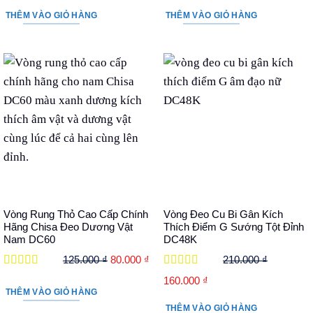
gốc
hiện
gốc
hiện
THÊM VÀO GIỎ HÀNG
THÊM VÀO GIỎ HÀNG
là:
tại
là:
tại
200.000 ₫.
là:
160.000 ₫.
là:
160.000 ₫.
110.000 ₫.
Vòng Rung Thỏ Cao Cấp Chính
Vòng Đeo Cu Bi Gân Kích
Hãng Chisa Đeo Dương Vật
Thích Điểm G Sướng Tột Đỉnh
Nam DC60
DC48K
Giá
Giá
125.000
₫
80.000
₫
210.000
₫
gốc
hiện
Được xếp
Được xếp
Giá
Giá
160.000
₫
hạng
5
5 sao
hạng
5
5 sao
là:
tại
THÊM VÀO GIỎ HÀNG
gốc
hiện
125.000 ₫.
là:
THÊM VÀO GIỎ HÀNG
là:
tại