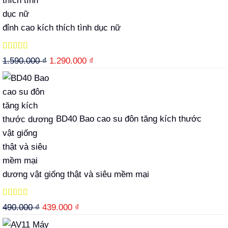
đỉnh cao kích thích tình dục nữ
Được xếp
Giá
Giá
1.590.000
₫
1.290.000
₫
hạng
5.00
5
gốc
hiện
sao
là:
tại
1.590.000 ₫.
là:
1.290.000 ₫.
BD40 Bao cao su đôn tăng kích thước
dương vật giống thật và siêu mềm mại
Được xếp
Giá
Giá
490.000
₫
439.000
₫
hạng
5.00
5
gốc
hiện
sao