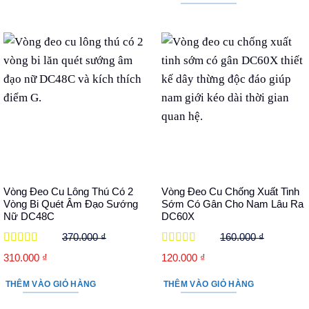
80.000 ₫.
210.000 ₫.
là:
160.000 ₫.
Vòng Đeo Cu Lông Thú Có 2
Vòng Đeo Cu Chống Xuất Tinh
Vòng Bi Quét Âm Đạo Sướng
Sớm Có Gân Cho Nam Lâu Ra
Nữ DC48C
DC60X
370.000
₫
160.000
₫
Được xếp
Được xếp
Giá
Giá
Giá
Giá
310.000
₫
120.000
₫
hạng
5
5 sao
hạng
5
5 sao
gốc
hiện
gốc
hiện
THÊM VÀO GIỎ HÀNG
THÊM VÀO GIỎ HÀNG
là:
tại
là:
tại
370.000 ₫.
là:
160.000 ₫.
là: