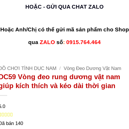
HOẶC - GỬI QUA CHAT ZALO
Hoặc Anh/Chị có thể gửi mã sản phẩm cho Shop
qua
ZALO
số
:
0915.764.464
ĐỒ CHƠI TÌNH DỤC NAM
/
Vòng Đeo Dương Vật Nam
DC59 Vòng đeo rung dương vật nam
giúp kích thích và kéo dài thời gian
5.0
5.0
2
trên 5
Đã bán
140
dựa trên