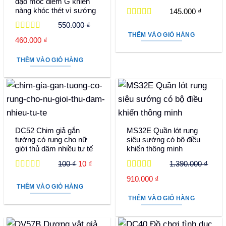
đạo móc điểm G khiến
nàng khóc thét vì sướng
145.000
₫
Được xếp
550.000
₫
hạng
5
5 sao
THÊM VÀO GIỎ HÀNG
Được xếp
Giá
Giá
460.000
₫
hạng
5
5 sao
gốc
hiện
THÊM VÀO GIỎ HÀNG
là:
tại
550.000 ₫.
là:
460.000 ₫.
DC52 Chim giả gắn
MS32E Quần lót rung
tường có rung cho nữ
siêu sướng có bộ điều
giới thủ dâm nhiều tư tế
khiển thông minh
Giá
Giá
100
₫
10
₫
1.390.000
₫
gốc
hiện
Được xếp
Được xếp
Giá
Giá
910.000
₫
hạng
5
5 sao
hạng
5
5 sao
là:
tại
THÊM VÀO GIỎ HÀNG
gốc
hiện
100 ₫.
là:
THÊM VÀO GIỎ HÀNG
là:
tại
10 ₫.
1.390.000 ₫.
là:
910.000 ₫.