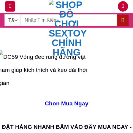
Bỏ
qua
Tìm
nội
kiếm:
dung
Chọn Mua Ngay
ĐẶT HÀNG NHANH
BẤM VÀO ĐÂY MUA NGAY -