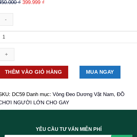
Giá
Giá
đánh giá
450.000
₫
399.999
₫
gốc
hiện
là:
tại
450.000 ₫.
là:
Số
399.999 ₫.
lượng
THÊM VÀO GIỎ HÀNG
MUA NGAY
SKU:
DC59
Danh mục:
Vòng Đeo Dương Vật Nam
,
ĐỒ
CHƠI NGƯỜI LỚN CHO GAY
YÊU CẦU TƯ VẤN MIỄN PHÍ