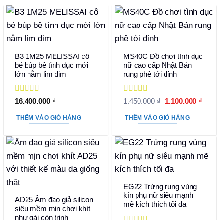
B3 1M25 MELISSAI cô
MS40C Đồ chơi tình dục
bé búp bê tình dục mới
nữ cao cấp Nhật Bản
lớn nằm lim dim
rung phê tới đỉnh
Được xếp
Được xếp
Giá
Giá
16.400.000
₫
1.450.000
₫
1.100.000
₫
hạng
5
5 sao
hạng
5
5 sao
gốc
hiện
là:
tại
THÊM VÀO GIỎ HÀNG
THÊM VÀO GIỎ HÀNG
1.450.000 ₫.
là:
1.100
EG22 Trứng rung vùng
kín phụ nữ siêu mạnh
AD25 Âm đạo giả silicon
mẽ kích thích tối đa
siêu mềm mịn chơi khít
như gái còn trinh