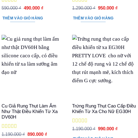
Được xếp
Được xếp
Giá
Giá
Giá
Giá
590.000
₫
490.000
₫
1.290.000
₫
950.000
₫
hạng
5
5 sao
gốc
hiện
hạng
5
5 sao
gốc
hiện
là:
tại
là:
tại
THÊM VÀO GIỎ HÀNG
THÊM VÀO GIỎ HÀNG
590.000 ₫.
là:
1.290.000 ₫.
là:
490.000 ₫.
950.000 ₫
Cu Giả Rung Thụt Làm Ấm
Trứng Rung Thụt Cao Cấp Điều
Như Thật Điều Khiển Từ Xa
Khiển Từ Xa Cho Nữ EG30H
DV60H
Được xếp
Giá
Giá
1.190.000
₫
990.000
₫
hạng
5
5 sao
gốc
hiện
Được xếp
Giá
Giá
1.190.000
₫
890.000
₫
là:
tại