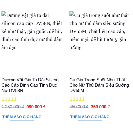
490.000 ₫.
Dương Vật Giả To Dài Silicon
Cu Giả Trong Suốt Như Thật
Cao Cấp Đỉnh Cao Tình Dục
Cho Nữ Thủ Dâm Siêu Sướng
Nữ DV58N
DV55M
Được xếp
Được xếp
Giá
Giá
Giá
Giá
1.250.000
₫
990.000
₫
450.000
₫
360.000
₫
hạng
5
5 sao
gốc
hiện
hạng
5
5 sao
gốc
hiện
là:
tại
là:
tại
THÊM VÀO GIỎ HÀNG
THÊM VÀO GIỎ HÀNG
1.250.000 ₫.
là:
450.000 ₫.
là:
990.000 ₫.
360.000 ₫.