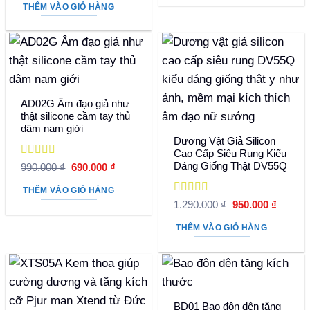
là:
tại
THÊM VÀO GIỎ HÀNG
1.490.000 ₫.
là:
1.090.000 ₫.
AD02G Âm đạo giả như
thật silicone cầm tay thủ
dâm nam giới
Dương Vật Giả Silicon
Cao Cấp Siêu Rung Kiểu
Được xếp
Dáng Giống Thật DV55Q
Giá
Giá
990.000
₫
690.000
₫
hạng
5
5 sao
gốc
hiện
là:
tại
THÊM VÀO GIỎ HÀNG
990.000 ₫.
là:
Được xếp
Giá
Giá
1.290.000
₫
950.000
₫
690.000 ₫.
hạng
5
5 sao
gốc
hiện
là:
tại
THÊM VÀO GIỎ HÀNG
1.290.000 ₫.
là:
950.000
BD01 Bao đôn dên tăng