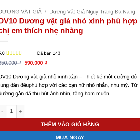
DƯƠNG VẬT GIẢ
/
Dương Vật Giả Ngụy Trang Đa Năng
DV10 Dương vật giả nhỏ xinh phù hợp
chị em thích nhẹ nhàng
Đã bán
143
5.0
5.0
2
trên 5
Giá
Giá
850.000
₫
590.000
₫
dựa trên
gốc
hiện
đánh giá
là:
tại
DV10 Dương vật giả nhỏ xinh xắn – Thiết kế một cường độ
850.000 ₫.
là:
590.000 ₫.
rung dàn đềuphù hợp với các bạn nữ nhỏ nhắn, nhu mỳ. Từ
dường gân đã thu hút ánh nhìn, tăng ham muốn …
Số lượng
THÊM VÀO GIỎ HÀNG
MUA NGAY