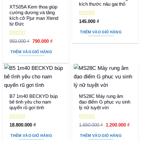
kích thước nâu gai thỏ
XTS05A Kem thoa giúp
cường dương và tăng
kích cỡ Pjur man Xtend
Được xếp
145.000
₫
từ Đức
hạng
5
5 sao
THÊM VÀO GIỎ HÀNG
Được xếp
Giá
Giá
950.000
₫
790.000
₫
hạng
5
5 sao
gốc
hiện
là:
tại
THÊM VÀO GIỎ HÀNG
950.000 ₫.
là:
790.000 ₫.
B7 1m40 BECKYD búp
MS28C Máy rung âm
bê tình yêu cho nam
đạo điểm G phục vụ sinh
quyến rũ gợi tình
lý nữ tuyệt vời
Được xếp
Được xếp
Giá
Giá
18.800.000
₫
1.650.000
₫
1.200.000
₫
hạng
5
5 sao
hạng
5
5 sao
gốc
hiện
là:
tại
THÊM VÀO GIỎ HÀNG
THÊM VÀO GIỎ HÀNG
1.650.000 ₫.
là: