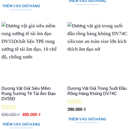
hạng
5
5 sao
gốc
hiện
THÊM VÀO GIỎ HÀNG
1.190.000 ₫.
là:
là:
tại
THÊM VÀO GIỎ HÀNG
990.000 ₫
1.190.000 ₫.
là:
890.000 ₫.
Dương Vật Giả Siêu Mềm
Dương Vật Giả Trong Suốt Đầu
Rung Sướng Tê Tái Âm Đạo
Rồng Hàng Khủng DV74C
DV55D
Được xếp
390.000
₫
hạng
5
5 sao
Được xếp
Giá
Giá
690.000
₫
490.000
₫
hạng
5
5 sao
gốc
hiện
THÊM VÀO GIỎ HÀNG
là:
tại
THÊM VÀO GIỎ HÀNG
690.000 ₫.
là: