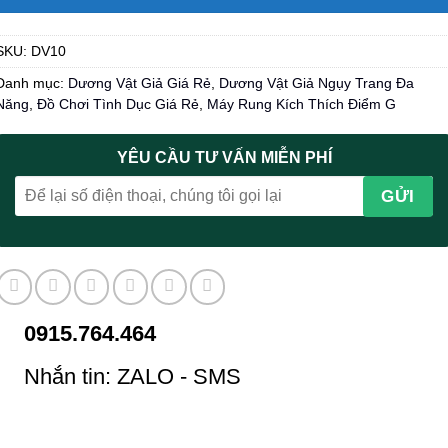
SKU:
DV10
Danh mục:
Dương Vật Giả Giá Rẻ
,
Dương Vật Giả Ngụy Trang Đa
Năng
,
Đồ Chơi Tình Dục Giá Rẻ
,
Máy Rung Kích Thích Điểm G
YÊU CẦU TƯ VẤN MIỄN PHÍ
0915.764.464
Nhắn tin: ZALO - SMS