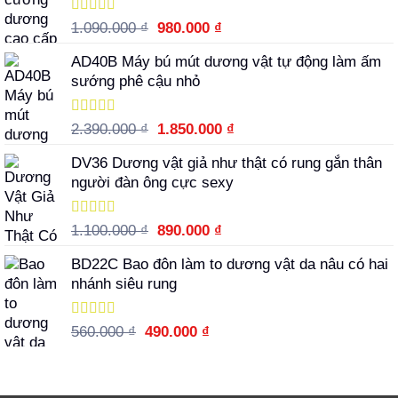
630.000 ₫.
Được xếp
Giá
Giá
1.090.000
₫
980.000
₫
hạng
5.00
5
gốc
hiện
sao
AD40B Máy bú mút dương vật tự động làm ấm
là:
tại
sướng phê cậu nhỏ
1.090.000 ₫.
là:
980.000 ₫.
Được xếp
Giá
Giá
2.390.000
₫
1.850.000
₫
hạng
5.00
5
gốc
hiện
sao
DV36 Dương vật giả như thật có rung gắn thân
là:
tại
người đàn ông cực sexy
2.390.000 ₫.
là:
1.850.000 ₫.
Được xếp
Giá
Giá
1.100.000
₫
890.000
₫
hạng
5.00
5
gốc
hiện
sao
BD22C Bao đôn làm to dương vật da nâu có hai
là:
tại
nhánh siêu rung
1.100.000 ₫.
là:
890.000 ₫.
Được xếp
Giá
Giá
560.000
₫
490.000
₫
hạng
5.00
5
gốc
hiện
sao
là:
tại
560.000 ₫.
là: