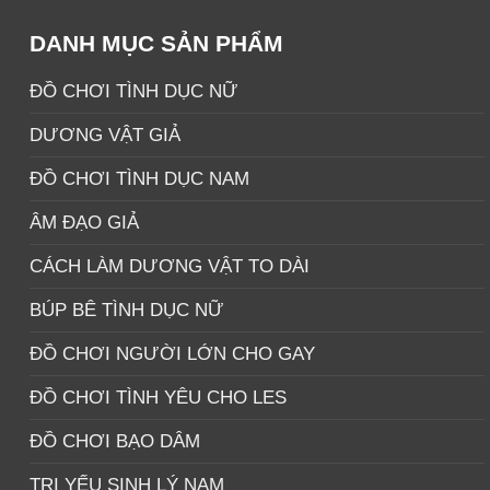
490.000 ₫.
DANH MỤC SẢN PHẨM
ĐỒ CHƠI TÌNH DỤC NỮ
DƯƠNG VẬT GIẢ
ĐỒ CHƠI TÌNH DỤC NAM
ÂM ĐẠO GIẢ
CÁCH LÀM DƯƠNG VẬT TO DÀI
BÚP BÊ TÌNH DỤC NỮ
ĐỒ CHƠI NGƯỜI LỚN CHO GAY
ĐỒ CHƠI TÌNH YÊU CHO LES
ĐỒ CHƠI BẠO DÂM
TRỊ YẾU SINH LÝ NAM