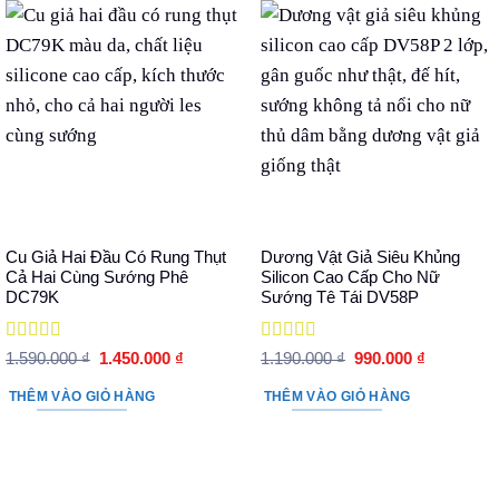
Cu Giả Hai Đầu Có Rung Thụt
Dương Vật Giả Siêu Khủng
Cả Hai Cùng Sướng Phê
Silicon Cao Cấp Cho Nữ
DC79K
Sướng Tê Tái DV58P
Được xếp
Được xếp
Giá
Giá
Giá
Giá
1.590.000
₫
1.450.000
₫
1.190.000
₫
990.000
₫
hạng
5
5 sao
gốc
hiện
hạng
5
5 sao
gốc
hiện
là:
tại
là:
tại
THÊM VÀO GIỎ HÀNG
THÊM VÀO GIỎ HÀNG
1.590.000 ₫.
là:
1.190.000 ₫.
là:
1.450.000 ₫.
990.000 ₫