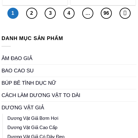
1.200
1
2
3
4
…
96
DANH MỤC SẢN PHẨM
ÂM ĐẠO GIẢ
BAO CAO SU
BÚP BÊ TÌNH DỤC NỮ
CÁCH LÀM DƯƠNG VẬT TO DÀI
DƯƠNG VẬT GIẢ
Dương Vật Giả Bơm Hơi
Dương Vật Giả Cao Cấp
Dương Vật Giả Có Dây Đeo