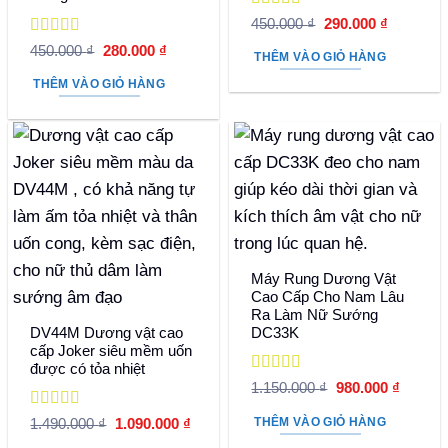
Được xếp
Giá
Giá
450.000
₫
290.000
₫
hạng
5
5 sao
gốc
hiện
Được xếp
Giá
Giá
450.000
₫
280.000
₫
là:
tại
THÊM VÀO GIỎ HÀNG
hạng
5
5 sao
gốc
hiện
450.000 ₫.
là:
là:
tại
290.000 
THÊM VÀO GIỎ HÀNG
450.000 ₫.
là:
280.000 ₫.
Máy Rung Dương Vật
Cao Cấp Cho Nam Lâu
Ra Làm Nữ Sướng
DV44M Dương vật cao
DC33K
cấp Joker siêu mềm uốn
được có tỏa nhiệt
Được xếp
Giá
Giá
1.150.000
₫
980.000
₫
hạng
5
5 sao
gốc
hiện
là:
tại
Được xếp
THÊM VÀO GIỎ HÀNG
Giá
Giá
1.490.000
₫
1.090.000
₫
1.150.000 ₫.
là:
hạng
5
5 sao
gốc
hiện
980.000