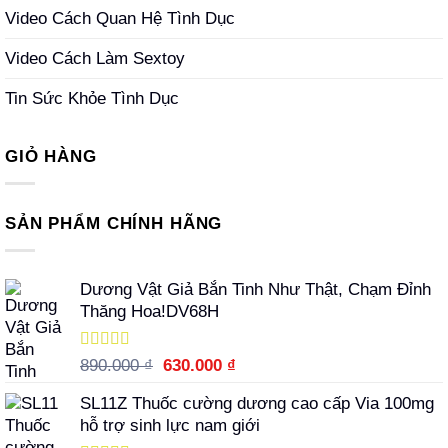
Video Cách Quan Hệ Tình Dục
Video Cách Làm Sextoy
Tin Sức Khỏe Tình Dục
GIỎ HÀNG
SẢN PHẨM CHÍNH HÃNG
Dương Vật Giả Bắn Tinh Như Thật, Chạm Đỉnh
Thăng Hoa!DV68H
Được xếp
Giá
Giá
890.000
₫
630.000
₫
hạng
5.00
5
gốc
hiện
sao
SL11Z Thuốc cường dương cao cấp Via 100mg
là:
tại
hỗ trợ sinh lực nam giới
890.000 ₫.
là: