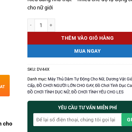
1.590.000 ₫.
là:
1.350.000 ₫.
cho nữ giới
Số lượng
THÊM VÀO GIỎ HÀNG
MUA NGAY
SKU:
DV44X
Danh mục:
Máy Thủ Dâm Tự Động Cho Nữ
,
Dương Vật Gi
Cấp
,
ĐỒ CHƠI NGƯỜI LỚN CHO GAY
,
Đồ Chơi Tình Dục C
HAT
ĐỒ CHƠI TÌNH DỤC NỮ
,
ĐỒ CHƠI TÌNH YÊU CHO LES
YÊU CẦU TƯ VẤN MIỄN PHÍ
m cho