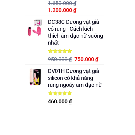
Được xếp
1.650.000
₫
hạng
5.00
Giá
Giá
1.200.000
₫
5 sao
gốc
hiện
DC38C Dương vật giả
là:
tại
có rung - Cách kích
1.650.000 ₫.
là:
thích âm đạo nữ sướng
1.200.000 ₫.
nhất
Được xếp
Giá
Giá
950.000
₫
750.000
₫
hạng
5.00
gốc
hiện
5 sao
DV01H Dương vật giả
là:
tại
silicon có khả năng
950.000 ₫.
là:
rung ngoáy âm đạo nữ
750.000 ₫.
Được xếp
460.000
₫
hạng
5.00
5 sao