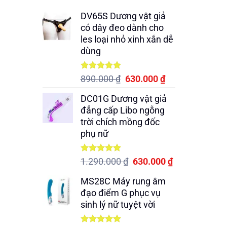
DV65S Dương vật giả
có dây đeo dành cho
les loại nhỏ xinh xắn dễ
dùng
Được xếp
Giá
Giá
890.000
₫
630.000
₫
hạng
5.00
gốc
hiện
5 sao
DC01G Dương vật giả
là:
tại
đẳng cấp Libo ngỗng
890.000 ₫.
là:
trời chích mồng đốc
630.000 ₫.
phụ nữ
Được xếp
Giá
Giá
1.290.000
₫
630.000
₫
hạng
5.00
gốc
hiện
5 sao
MS28C Máy rung âm
là:
tại
đạo điểm G phục vụ
1.290.000 ₫.
là:
sinh lý nữ tuyệt vời
630.000 ₫.