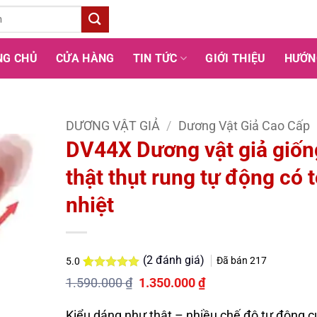
NG CHỦ
CỬA HÀNG
TIN TỨC
GIỚI THIỆU
HƯỚN
DƯƠNG VẬT GIẢ
/
Dương Vật Giả Cao Cấp
DV44X Dương vật giả giốn
thật thụt rung tự động có 
nhiệt
(
2
đánh giá)
Đã bán
217
5.0
5.0
2
trên 5
Giá
Giá
1.590.000
₫
1.350.000
₫
dựa trên
gốc
hiện
đánh giá
là:
tại
Kiểu dáng như thật – nhiều chế độ tự động 