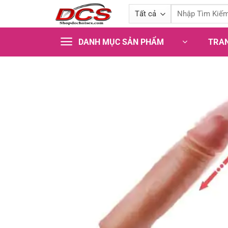
Bỏ
Tìm
qua
kiếm:
nội
TRA
DANH MỤC SẢN PHẨM
dung