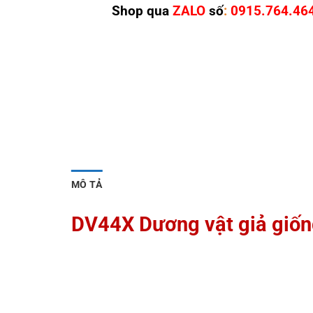
Shop qua
ZALO
số
:
0915.764.46
MÔ TẢ
DV44X Dương vật giả giống