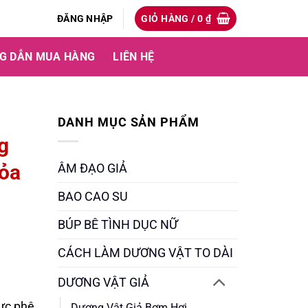
ĐĂNG NHẬP
GIỎ HÀNG /
0
₫
G DẪN MUA HÀNG
LIÊN HỆ
DANH MỤC SẢN PHẨM
g
tỏa
ÂM ĐẠO GIẢ
BAO CAO SU
BÚP BÊ TÌNH DỤC NỮ
CÁCH LÀM DƯƠNG VẬT TO DÀI
DƯƠNG VẬT GIẢ
cực phê
Dương Vật Giả Bơm Hơi