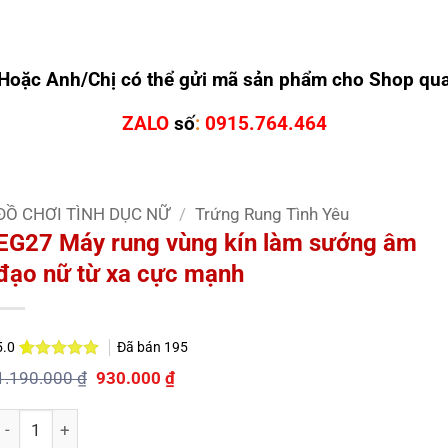
Hoặc Anh/Chị có thể gửi mã sản phẩm cho Shop qu
ZALO
số
:
0915.764.464
ĐỒ CHƠI TÌNH DỤC NỮ
/
Trứng Rung Tình Yêu
EG27 Máy rung vùng kín làm sướng âm
đạo nữ từ xa cực mạnh
Đã bán
195
5.0
5.0
1
trên 5
Giá
Giá
1.190.000
₫
930.000
₫
dựa trên
gốc
hiện
đánh giá
là:
tại
Số lượng
1.190.000 ₫.
là:
930.000 ₫.