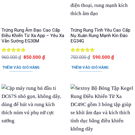
Trứng Rung Âm Đạo Cao Cấp
Trứng Rung Tình Yêu Cao Cấp
Điều Khiển Từ Xa App – Yêu Xa
Nụ Xuân Rung Mạnh Kín Đáo
Vẫn Sướng EG30M
EG34G
Được xếp
Giá
Giá
Được xếp
Giá
Giá
960.000
₫
850.000
₫
750.000
₫
590.000
₫
gốc
hiện
gốc
hiện
hạng
5
5
hạng
5
5
là:
tại
là:
tại
sao
sao
THÊM VÀO GIỎ HÀNG
THÊM VÀO GIỎ HÀNG
960.000 ₫.
là:
750.000 ₫.
là:
850.000 ₫.
590.000 ₫.