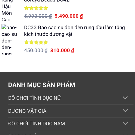
2.650.000 ₫.
là:
2.100.000 ₫.
Được xếp
Giá
Giá
5.990.000
₫
5.490.000
₫
hạng
5.00
gốc
hiện
5 sao
DC33 Bao cao su đôn dên rung đầu làm tăng
là:
tại
kích thước dương vật
5.990.000 ₫.
là:
5.490.000 ₫.
Được xếp
Giá
Giá
450.000
₫
310.000
₫
hạng
5.00
gốc
hiện
5 sao
là:
tại
450.000 ₫.
là:
310.000 ₫.
DANH MỤC SẢN PHẨM
ĐỒ CHƠI TÌNH DỤC NỮ
DƯƠNG VẬT GIẢ
ĐỒ CHƠI TÌNH DỤC NAM