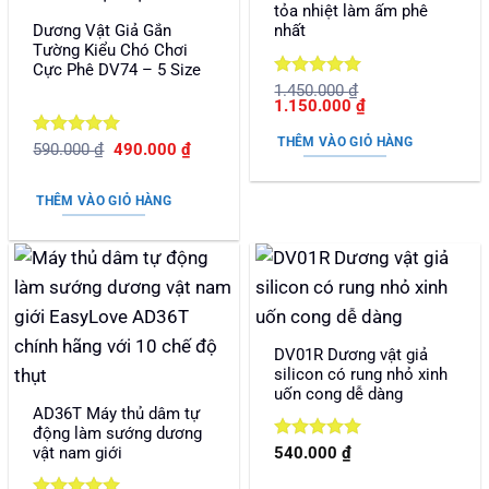
tỏa nhiệt làm ấm phê
Dương Vật Giả Gắn
nhất
Tường Kiểu Chó Chơi
Cực Phê DV74 – 5 Size
Được xếp
1.450.000
₫
Giá
Giá
1.150.000
₫
hạng
5
5
gốc
hiện
sao
là:
tại
THÊM VÀO GIỎ HÀNG
Được xếp
Giá
Giá
590.000
₫
490.000
₫
1.450.000 ₫.
là:
gốc
hiện
hạng
5
5
1.150.000 ₫.
là:
tại
sao
590.000 ₫.
là:
THÊM VÀO GIỎ HÀNG
490.000 ₫.
DV01R Dương vật giả
silicon có rung nhỏ xinh
uốn cong dễ dàng
AD36T Máy thủ dâm tự
động làm sướng dương
Được xếp
vật nam giới
540.000
₫
hạng
5
5
sao