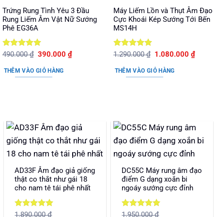
Trứng Rung Tình Yêu 3 Đầu
Máy Liếm Lồn và Thụt Âm Đạo
Rung Liếm Âm Vật Nữ Sướng
Cực Khoái Kép Sướng Tới Bến
Phê EG36A
MS14H
Được xếp
Giá
Giá
Được xếp
Giá
Giá
490.000
₫
390.000
₫
1.290.000
₫
1.080.000
₫
gốc
hiện
gốc
hiện
hạng
5
5
hạng
5
5
là:
tại
là:
tại
sao
sao
THÊM VÀO GIỎ HÀNG
THÊM VÀO GIỎ HÀNG
490.000 ₫.
là:
1.290.000 ₫.
là:
390.000 ₫.
1.080.
AD33F Âm đạo giả giống
DC55C Máy rung âm đạo
thật co thắt như gái 18
điểm G dạng xoắn bi
cho nam tê tái phê nhất
ngoáy sướng cực đỉnh
Được xếp
Được xếp
1.890.000
₫
1.950.000
₫