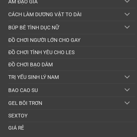
ÂM ĐẠO GIẢ
CÁCH LÀM DƯƠNG VẬT TO DÀI
BÚP BÊ TÌNH DỤC NỮ
ĐỒ CHƠI NGƯỜI LỚN CHO GAY
ĐỒ CHƠI TÌNH YÊU CHO LES
ĐỒ CHƠI BẠO DÂM
TRỊ YẾU SINH LÝ NAM
BAO CAO SU
GEL BÔI TRƠN
SEXTOY
GIÁ RẺ