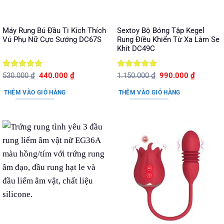
Máy Rung Bú Đầu Ti Kích Thích
Sextoy Bộ Bóng Tập Kegel
Vú Phụ Nữ Cực Sướng DC67S
Rung Điều Khiển Từ Xa Làm Se
Khít DC49C
Được xếp
Giá
Giá
Được xếp
Giá
Giá
530.000
₫
440.000
₫
1.150.000
₫
990.000
₫
gốc
hiện
gốc
hiện
hạng
5
5
hạng
5
5
là:
tại
là:
tại
sao
sao
THÊM VÀO GIỎ HÀNG
THÊM VÀO GIỎ HÀNG
530.000 ₫.
là:
1.150.000 ₫.
là:
440.000 ₫.
990.000 