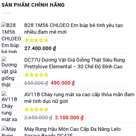
SẢN PHẨM CHÍNH HÃNG
B28 1M56 CHLOEO Em búp bê tình yêu tạo
nhiều đam mê mới
Được xếp
27.400.000
₫
hạng
5.00
5 sao
DC77U Dương Vật Giả Giống Thật Siêu Rung
Prettylove Elemental – 30 Chế Độ Đỉnh Cao
Được xếp
Giá
Giá
650.000
₫
490.000
₫
hạng
5.00
gốc
hiện
5 sao
AV11B Chày rung mát xa cao cấp thỏa mãn đam
là:
tại
mê tình dục nữ giới
650.000 ₫.
là:
490.000 ₫.
Được xếp
Giá
Giá
2.650.000
₫
2.100.000
₫
hạng
5.00
gốc
hiện
5 sao
Máy Rung Hậu Môn Cao Cấp Đa Năng Lelo
là:
tại
Soraya Beads DC42F