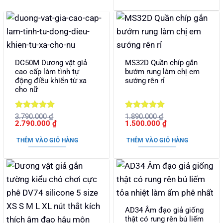
770.000
DC50M Dương vật giả
MS32D Quần chíp gắn
cao cấp làm tình tự
bướm rung làm chị em
động điều khiển từ xa
sướng rên rỉ
cho nữ
Được xếp
Được xếp
3.790.000
₫
1.890.000
₫
Giá
Giá
Giá
Giá
2.790.000
₫
1.500.000
₫
hạng
5
5
hạng
5
5
gốc
hiện
gốc
hiện
sao
sao
là:
tại
là:
tại
THÊM VÀO GIỎ HÀNG
THÊM VÀO GIỎ HÀNG
3.790.000 ₫.
là:
1.890.000 ₫.
là:
2.790.000 ₫.
1.500.000 ₫.
AD34 Âm đạo giả giống
thật có rung rên bú liếm