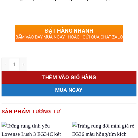
ĐẶT HÀNG NHANH
BẤM VÀO ĐÂY MUA NGAY - HOẶC - GỬI QUA CHAT ZALO
Số lượng
THÊM VÀO GIỎ HÀNG
MUA NGAY
SẢN PHẨM TƯƠNG TỰ