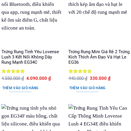
Trứng Rung Tình Yêu Lovense
Trứng Rung Mini Giá Rẻ 2 Trứng
Lush 3 Kết Nối Không Dây
Kích Thích Âm Đạo Và Hạt Le
Rung Mạnh EG34C
EG36
Được xếp
Giá
Giá
Được xếp
Giá
Giá
4.550.000
₫
4.090.000
₫
440.000
₫
330.000
₫
gốc
hiện
gốc
hiện
hạng
5
5
hạng
5
5
là:
tại
là:
tại
sao
sao
THÊM VÀO GIỎ HÀNG
THÊM VÀO GIỎ HÀNG
4.550.000 ₫.
là:
440.000 ₫.
là:
4.090.000 ₫.
330.000 ₫.