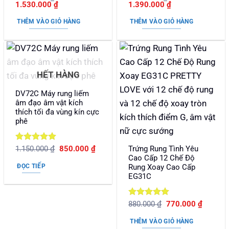
Giá
Giá
Giá
Giá
1.530.000
₫
1.390.000
₫
hạng
5
5
hạng
5
5
gốc
hiện
gốc
hiện
sao
sao
là:
tại
là:
tại
THÊM VÀO GIỎ HÀNG
THÊM VÀO GIỎ HÀNG
1.890.000 ₫.
là:
1.950.000 ₫.
là:
1.530.000 ₫.
1.390.000 ₫.
HẾT HÀNG
DV72C Máy rung liếm
âm đạo âm vật kích
thích tối đa vùng kín cực
phê
Được xếp
Giá
Giá
Trứng Rung Tình Yêu
1.150.000
₫
850.000
₫
gốc
hiện
hạng
5
5
Cao Cấp 12 Chế Độ
là:
tại
sao
ĐỌC TIẾP
Rung Xoay Cao Cấp
1.150.000 ₫.
là:
EG31C
850.000 ₫.
Được xếp
Giá
Giá
880.000
₫
770.000
₫
gốc
hiện
hạng
5
5
là:
tại
sao
THÊM VÀO GIỎ HÀNG
880.000 ₫.
là: