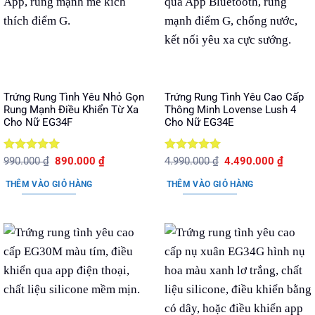
Trứng Rung Tình Yêu Nhỏ Gọn
Trứng Rung Tình Yêu Cao Cấp
Rung Mạnh Điều Khiển Từ Xa
Thông Minh Lovense Lush 4
Cho Nữ EG34F
Cho Nữ EG34E
Được xếp
Giá
Giá
Được xếp
Giá
Giá
990.000
₫
890.000
₫
4.990.000
₫
4.490.000
₫
gốc
hiện
gốc
hiện
hạng
5
5
hạng
5
5
là:
tại
là:
tại
sao
sao
THÊM VÀO GIỎ HÀNG
THÊM VÀO GIỎ HÀNG
990.000 ₫.
là:
4.990.000 ₫.
là:
890.000 ₫.
4.490.