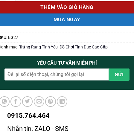
THÊM VÀO GIỎ HÀNG
MUA NGAY
SKU:
EG27
Danh mục:
Trứng Rung Tình Yêu
,
Đồ Chơi Tình Dục Cao Cấp
YÊU CẦU TƯ VẤN MIỄN PHÍ
0915.764.464
Nhắn tin: ZALO - SMS