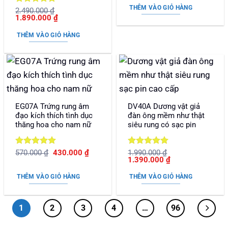
THÊM VÀO GIỎ HÀNG
Được xếp
2.490.000
₫
Giá
Giá
1.890.000
₫
hạng
5
5
gốc
hiện
sao
là:
tại
THÊM VÀO GIỎ HÀNG
2.490.000 ₫.
là:
1.890.000 ₫.
EG07A Trứng rung âm
DV40A Dương vật giả
đạo kích thích tình dục
đàn ông mềm như thật
thăng hoa cho nam nữ
siêu rung có sạc pin
Được xếp
Giá
Giá
Được xếp
570.000
₫
430.000
₫
1.990.000
₫
gốc
hiện
Giá
Giá
1.390.000
₫
hạng
5
5
hạng
5
5
là:
tại
gốc
hiện
sao
sao
570.000 ₫.
là:
là:
tại
THÊM VÀO GIỎ HÀNG
THÊM VÀO GIỎ HÀNG
430.000 ₫.
1.990.000 ₫.
là:
1.390.000 ₫.
1
2
3
4
…
96