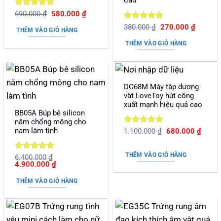
đầu
Được xếp
Giá
Giá
690.000
₫
580.000
₫
gốc
hiện
hạng
5
5
Được xếp
Giá
Giá
là:
tại
380.000
₫
270.000
₫
sao
THÊM VÀO GIỎ HÀNG
gốc
hiện
690.000 ₫.
là:
hạng
5
5
là:
tại
580.000 ₫.
sao
THÊM VÀO GIỎ HÀNG
380.000 ₫.
là:
270.000
DC68M Máy tâp dương
vật LoveToy hút công
xuất mạnh hiệu quả cao
BB05A Búp bê silicon
nằm chổng mông cho
nam làm tình
Được xếp
Giá
Giá
1.100.000
₫
680.000
₫
gốc
hiện
hạng
5
5
là:
tại
sao
1.100.000 ₫.
là:
THÊM VÀO GIỎ HÀNG
Được xếp
6.400.000
₫
680.0
Giá
Giá
4.900.000
₫
hạng
5
5
gốc
hiện
sao
là:
tại
THÊM VÀO GIỎ HÀNG
6.400.000 ₫.
là:
4.900.000 ₫.