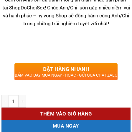
tại ShopDoChoiSex! Chúc Anh/Chị luôn gặp nhiều niềm vui
và hạnh phúc – hy vọng Shop sẽ đồng hành cùng Anh/Chị
trong những trải nghiệm tuyệt vời nhất!
ĐẶT HÀNG NHANH
BẤM VÀO ĐÂY MUA NGAY - HOẶC - GỬI QUA CHAT ZALO
Số lượng
THÊM VÀO GIỎ HÀNG
MUA NGAY