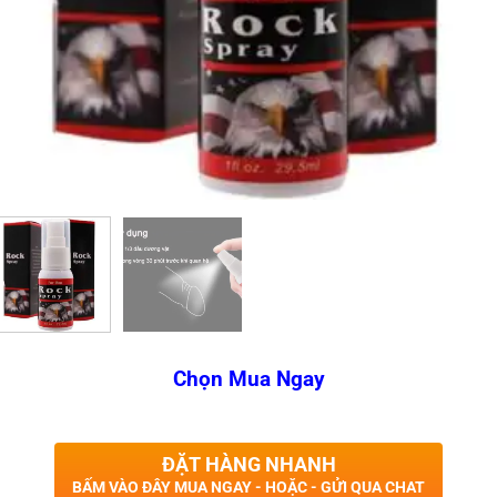
Chọn Mua Ngay
ĐẶT HÀNG NHANH
BẤM VÀO ĐÂY MUA NGAY - HOẶC - GỬI QUA CHAT