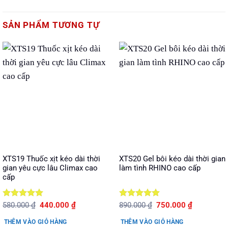
SẢN PHẨM TƯƠNG TỰ
XTS19 Thuốc xịt kéo dài thời
XTS20 Gel bôi kéo dài thời gian
gian yêu cực lâu Climax cao
làm tình RHINO cao cấp
cấp
Được xếp
Giá
Giá
Được xếp
Giá
Giá
580.000
₫
440.000
₫
890.000
₫
750.000
₫
gốc
hiện
gốc
hiện
hạng
5
5
hạng
5
5
là:
tại
là:
tại
sao
sao
THÊM VÀO GIỎ HÀNG
THÊM VÀO GIỎ HÀNG
580.000 ₫.
là:
890.000 ₫.
là: