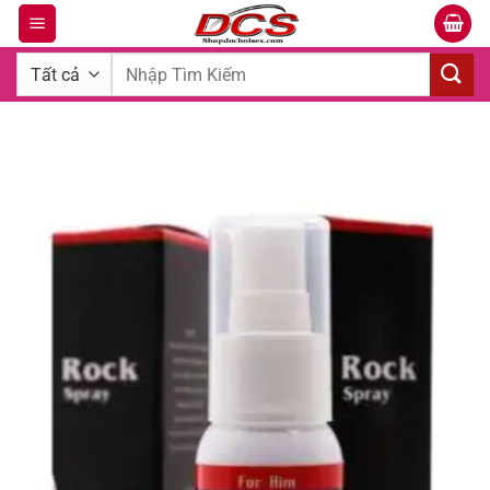
Bỏ
qua
Tìm
nội
kiếm:
dung