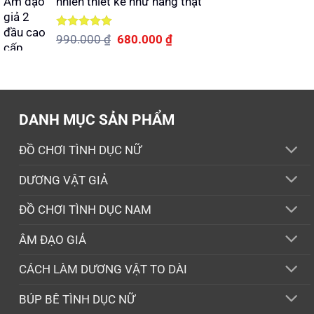
nhiên thiết kế như hàng thật
2.100.000 ₫.
là:
1.450.000 ₫.
Được xếp
Giá
Giá
990.000
₫
680.000
₫
hạng
5.00
gốc
hiện
5 sao
là:
tại
990.000 ₫.
là:
680.000 ₫.
DANH MỤC SẢN PHẨM
ĐỒ CHƠI TÌNH DỤC NỮ
DƯƠNG VẬT GIẢ
ĐỒ CHƠI TÌNH DỤC NAM
ÂM ĐẠO GIẢ
CÁCH LÀM DƯƠNG VẬT TO DÀI
BÚP BÊ TÌNH DỤC NỮ