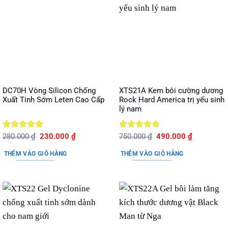
DC70H Vòng Silicon Chống
XTS21A Kem bôi cường dương
Xuất Tinh Sớm Leten Cao Cấp
Rock Hard America trị yếu sinh
lý nam
Được xếp
Giá
Giá
Được xếp
Giá
Giá
280.000
₫
230.000
₫
750.000
₫
490.000
₫
gốc
hiện
gốc
hiện
hạng
5
5
hạng
5
5
là:
tại
là:
tại
sao
sao
THÊM VÀO GIỎ HÀNG
THÊM VÀO GIỎ HÀNG
280.000 ₫.
là:
750.000 ₫.
là:
230.000 ₫.
490.000 ₫.