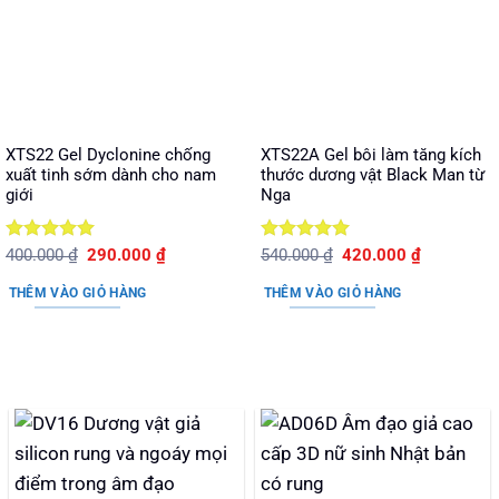
XTS22 Gel Dyclonine chống
XTS22A Gel bôi làm tăng kích
xuất tinh sớm dành cho nam
thước dương vật Black Man từ
giới
Nga
Được xếp
Giá
Giá
Được xếp
Giá
Giá
400.000
₫
290.000
₫
540.000
₫
420.000
₫
gốc
hiện
gốc
hiện
hạng
5
5
hạng
5
5
là:
tại
là:
tại
sao
sao
THÊM VÀO GIỎ HÀNG
THÊM VÀO GIỎ HÀNG
400.000 ₫.
là:
540.000 ₫.
là:
290.000 ₫.
420.000 ₫.