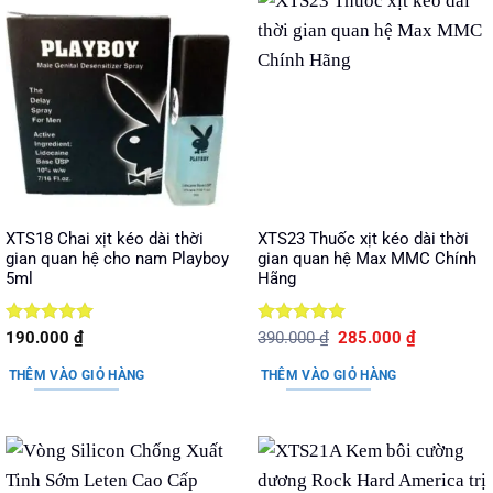
XTS18 Chai xịt kéo dài thời
XTS23 Thuốc xịt kéo dài thời
gian quan hệ cho nam Playboy
gian quan hệ Max MMC Chính
5ml
Hãng
Được xếp
Được xếp
Giá
Giá
190.000
₫
390.000
₫
285.000
₫
gốc
hiện
hạng
5
5
hạng
5
5
là:
tại
sao
sao
THÊM VÀO GIỎ HÀNG
THÊM VÀO GIỎ HÀNG
390.000 ₫.
là:
285.000 ₫.