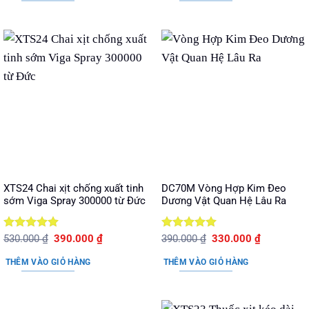
440.000 ₫.
750.000 ₫.
XTS24 Chai xịt chống xuất tinh
DC70M Vòng Hợp Kim Đeo
sớm Viga Spray 300000 từ Đức
Dương Vật Quan Hệ Lâu Ra
Được xếp
Giá
Giá
Được xếp
Giá
Giá
530.000
₫
390.000
₫
390.000
₫
330.000
₫
gốc
hiện
gốc
hiện
hạng
5
5
hạng
5
5
là:
tại
là:
tại
sao
sao
THÊM VÀO GIỎ HÀNG
THÊM VÀO GIỎ HÀNG
530.000 ₫.
là:
390.000 ₫.
là:
390.000 ₫.
330.000 ₫.