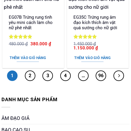
EG07B Trứng rung tình
EG35C Trứng rung âm
yêu mini cách làm cho
đạo kích thích âm vật
nữ phê nhất
quá sướng cho nữ giới
Được xếp
Giá
Giá
Được xếp
480.000
₫
380.000
₫
1.450.000
₫
gốc
hiện
Giá
Giá
1.150.000
₫
hạng
5
5
hạng
5
5
là:
tại
gốc
hiện
sao
sao
480.000 ₫.
là:
là:
tại
THÊM VÀO GIỎ HÀNG
THÊM VÀO GIỎ HÀNG
380.000 ₫.
1.450.000 ₫.
là:
1.150.000 ₫.
1
2
3
4
…
96
DANH MỤC SẢN PHẨM
ÂM ĐẠO GIẢ
BAO CAO SU