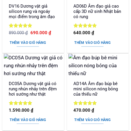
DV16 Dương vật giả
AD06D Âm đạo giả cao
silicon rung và ngoáy
cấp 3D nữ sinh Nhật bản
mọi điểm trong âm đạo
có rung
Được xếp
Giá
Giá
Được xếp
890.000
₫
690.000
₫
640.000
₫
gốc
hiện
hạng
5
5
hạng
5
5
là:
tại
sao
sao
THÊM VÀO GIỎ HÀNG
THÊM VÀO GIỎ HÀNG
890.000 ₫.
là:
690.000 ₫.
DC05A Dương vật giả có
AD14A Âm đạo búp bê
rung nhún nhảy trên đệm
mini silicon nóng bỏng
hơi sướng như thật
của thiếu nữ
Được xếp
Được xếp
1.590.000
₫
470.000
₫
hạng
5
5
hạng
5
5
sao
sao
THÊM VÀO GIỎ HÀNG
THÊM VÀO GIỎ HÀNG