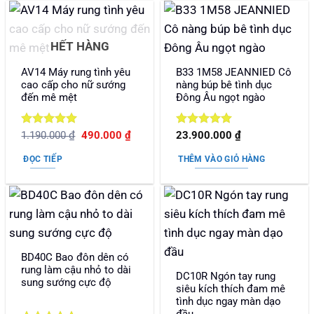
HẾT HÀNG
AV14 Máy rung tình yêu
B33 1M58 JEANNIED Cô
cao cấp cho nữ sướng
nàng búp bê tình dục
đến mê mệt
Đông Âu ngọt ngào
Được xếp
Giá
Giá
Được xếp
1.190.000
₫
490.000
₫
23.900.000
₫
gốc
hiện
hạng
5
5
hạng
5
5
là:
tại
sao
sao
ĐỌC TIẾP
THÊM VÀO GIỎ HÀNG
1.190.000 ₫.
là:
490.000 ₫.
BD40C Bao đôn dên có
rung làm cậu nhỏ to dài
DC10R Ngón tay rung
sung sướng cực độ
siêu kích thích đam mê
tình dục ngay màn dạo