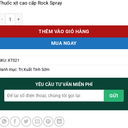
Thuốc xịt cao cấp Rock Spray
540.000 ₫.
là:
390.000 ₫.
Số lượng
THÊM VÀO GIỎ HÀNG
MUA NGAY
SKU:
XTS21
Danh mục:
Trị Xuất Tinh Sớm
YÊU CẦU TƯ VẤN MIỄN PHÍ