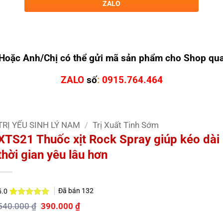
ZALO
Hoặc Anh/Chị có thể gửi mã sản phẩm cho Shop qu
ZALO
số
:
0915.764.464
TRỊ YẾU SINH LÝ NAM
/
Trị Xuất Tinh Sớm
XTS21 Thuốc xịt Rock Spray giúp kéo dài
thời gian yêu lâu hơn
Đã bán
132
5.0
5.0
2
trên 5
Giá
Giá
540.000
₫
390.000
₫
dựa trên
gốc
hiện
đánh giá
là:
tại