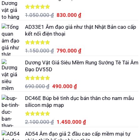
Được xếp
Giá
Giá
1.050.000
₫
830.000
₫
hạng
5.00
gốc
hiện
5 sao
AD33E1 Âm đạo giả như thật Nhật Bản cao cấp
là:
tại
kết nối điện thoại
1.050.000 ₫.
là:
830.000 ₫.
Được xếp
Giá
Giá
1.150.000
₫
790.000
₫
hạng
5.00
gốc
hiện
5 sao
Dương Vật Giả Siêu Mềm Rung Sướng Tê Tái Âm
là:
tại
Đạo DV55D
1.150.000 ₫.
là:
790.000 ₫.
Được xếp
Giá
Giá
690.000
₫
490.000
₫
hạng
5.00
gốc
hiện
5 sao
DC46E Búp bê tình dục bán thân cho nam mẫu
là:
tại
silicon mập mạp
690.000 ₫.
là:
490.000 ₫.
Được xếp
Giá
Giá
2.100.000
₫
1.450.000
₫
hạng
5.00
gốc
hiện
5 sao
AD54 Âm đạo giả 2 đầu cao cấp mềm mại tự
là:
tại