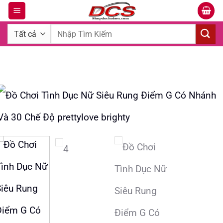
Bỏ
qua
Tìm
nội
kiếm:
dung