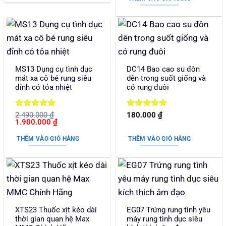
100 ₫.
là:
10 ₫.
MS13 Dụng cụ tình dục
DC14 Bao cao su đôn
mát xa cô bé rung siêu
dên trong suốt giống và
đỉnh có tỏa nhiệt
có rung đuôi
Được xếp
Được xếp
2.490.000
₫
180.000
₫
Giá
Giá
1.900.000
₫
hạng
5
5
hạng
5
5
gốc
hiện
sao
sao
là:
tại
THÊM VÀO GIỎ HÀNG
THÊM VÀO GIỎ HÀNG
2.490.000 ₫.
là:
1.900.000 ₫.
XTS23 Thuốc xịt kéo dài
EG07 Trứng rung tình yêu
thời gian quan hệ Max
máy rung tình dục siêu