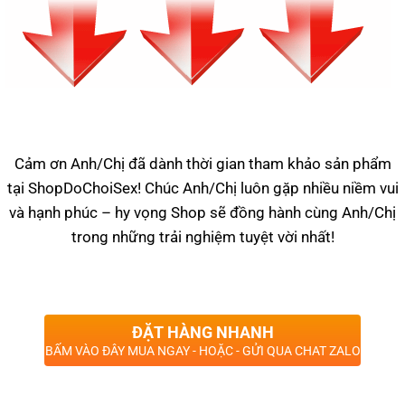
Cảm ơn Anh/Chị đã dành thời gian tham khảo sản phẩm
tại ShopDoChoiSex! Chúc Anh/Chị luôn gặp nhiều niềm vui
và hạnh phúc – hy vọng Shop sẽ đồng hành cùng Anh/Chị
trong những trải nghiệm tuyệt vời nhất!
ĐẶT HÀNG NHANH
BẤM VÀO ĐÂY MUA NGAY - HOẶC - GỬI QUA CHAT ZALO