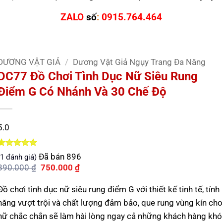
ZALO
số
:
0915.764.464
DƯƠNG VẬT GIẢ
/
Dương Vật Giả Ngụy Trang Đa Năng
DC77 Đồ Chơi Tình Dục Nữ Siêu Rung
Điểm G Có Nhánh Và 30 Chế Độ
5.0
5.0
1
trên 5
Đã bán
896
1
đánh giá)
dựa trên
Giá
Giá
890.000
₫
750.000
₫
đánh giá
gốc
hiện
là:
tại
Đồ chơi tình dục nữ siêu rung điểm G với thiết kế tinh tế, tính
890.000 ₫.
là:
750.000 ₫.
năng vượt trội và chất lượng đảm bảo, que rung vùng kín ch
nữ chắc chắn sẽ làm hài lòng ngay cả những khách hàng khó