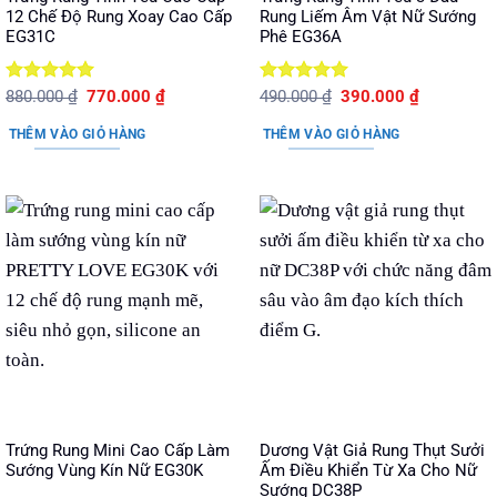
12 Chế Độ Rung Xoay Cao Cấp
Rung Liếm Âm Vật Nữ Sướng
EG31C
Phê EG36A
Được xếp
Giá
Giá
Được xếp
Giá
Giá
880.000
₫
770.000
₫
490.000
₫
390.000
₫
gốc
hiện
gốc
hiện
hạng
5
5
hạng
5
5
là:
tại
là:
tại
sao
sao
THÊM VÀO GIỎ HÀNG
THÊM VÀO GIỎ HÀNG
880.000 ₫.
là:
490.000 ₫.
là:
770.000 ₫.
390.000 ₫.
Trứng Rung Mini Cao Cấp Làm
Dương Vật Giả Rung Thụt Sưởi
Sướng Vùng Kín Nữ EG30K
Ấm Điều Khiển Từ Xa Cho Nữ
Sướng DC38P