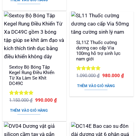
1.450.000 ₫.
là:
1.100.000 ₫.
SL11Z Thuốc cường
dương cao cấp Via
100mg hỗ trợ sinh lực
nam giới
Sextoy Bộ Bóng Tập
Kegel Rung Điều Khiển
Được xếp
Giá
Giá
1.090.000
₫
980.000
₫
Từ Xa Làm Se Khít
gốc
hiện
hạng
5
5
DC49C
là:
tại
sao
THÊM VÀO GIỎ HÀNG
1.090.000 ₫.
là:
980.0
Được xếp
Giá
Giá
1.150.000
₫
990.000
₫
gốc
hiện
hạng
5
5
là:
tại
sao
THÊM VÀO GIỎ HÀNG
1.150.000 ₫.
là:
990.000 ₫.