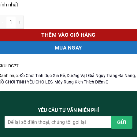
tính nhất
Số lượng
THÊM VÀO GIỎ HÀNG
MUA NGAY
SKU:
DC77
Danh mục:
Đồ Chơi Tình Dục Giá Rẻ
,
Dương Vật Giả Ngụy Trang Đa Năng
,
ĐỒ CHƠI TÌNH YÊU CHO LES
,
Máy Rung Kích Thích Điểm G
YÊU CẦU TƯ VẤN MIỄN PHÍ