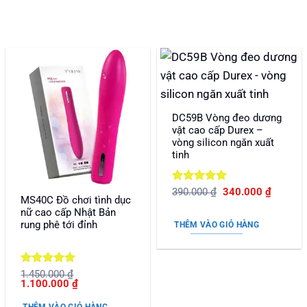
DC59B Vòng đeo dương
vật cao cấp Durex –
vòng silicon ngăn xuất
tinh
Được xếp
Giá
Giá
390.000
₫
340.000
₫
MS40C Đồ chơi tình dục
gốc
hiện
hạng
5
5
là:
tại
nữ cao cấp Nhật Bản
sao
390.000 ₫.
là:
rung phê tới đỉnh
THÊM VÀO GIỎ HÀNG
340.000
Được xếp
1.450.000
₫
Giá
Giá
1.100.000
₫
hạng
5
5
gốc
hiện
sao
là:
tại
THÊM VÀO GIỎ HÀNG