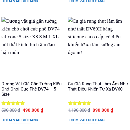
sao
sao
THÊM VÀO GIỎ HÀNG
THÊM VÀO GIỎ HÀNG
1.350.000 ₫.
là:
440.000 ₫.
là:
1.180.000 ₫.
330.000 ₫.
Dương Vật Giả Gắn Tường Kiểu
Cu Giả Rung Thụt Làm Ấm Như
Chó Chơi Cực Phê DV74 – 5
Thật Điều Khiển Từ Xa DV60H
Size
Được xếp
Giá
Giá
Được xếp
Giá
Giá
590.000
₫
490.000
₫
1.190.000
₫
890.000
₫
gốc
hiện
gốc
hiện
hạng
5
5
hạng
5
5
là:
tại
là:
tại
sao
sao
THÊM VÀO GIỎ HÀNG
THÊM VÀO GIỎ HÀNG
590.000 ₫.
là:
1.190.000 ₫.
là:
490.000 ₫.
890.000 