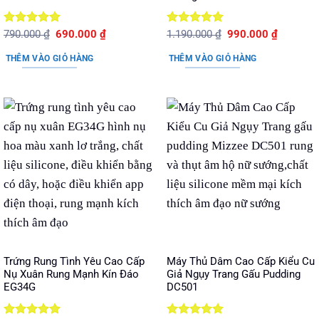
Được xếp
Giá
Giá
Được xếp
Giá
Giá
790.000
₫
690.000
₫
1.190.000
₫
990.000
₫
gốc
hiện
gốc
hiện
hạng
5
5
hạng
5
5
là:
tại
là:
tại
sao
sao
THÊM VÀO GIỎ HÀNG
THÊM VÀO GIỎ HÀNG
790.000 ₫.
là:
1.190.000 ₫.
là:
690.000 ₫.
990.000 
Trứng Rung Tình Yêu Cao Cấp
Máy Thủ Dâm Cao Cấp Kiểu Cu
Nụ Xuân Rung Mạnh Kín Đáo
Giả Ngụy Trang Gấu Pudding
EG34G
DC501