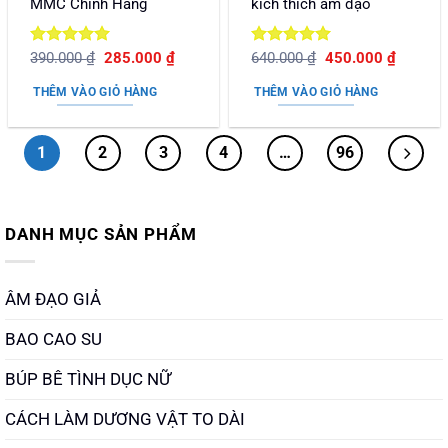
MMC Chính Hãng
kích thích âm đạo
Được xếp
Giá
Giá
Được xếp
Giá
Giá
390.000
₫
285.000
₫
640.000
₫
450.000
₫
gốc
hiện
gốc
hiện
hạng
5
5
hạng
5
5
là:
tại
là:
tại
sao
sao
THÊM VÀO GIỎ HÀNG
THÊM VÀO GIỎ HÀNG
390.000 ₫.
là:
640.000 ₫.
là:
285.000 ₫.
450.000
1
2
3
4
…
96
DANH MỤC SẢN PHẨM
ÂM ĐẠO GIẢ
BAO CAO SU
BÚP BÊ TÌNH DỤC NỮ
CÁCH LÀM DƯƠNG VẬT TO DÀI