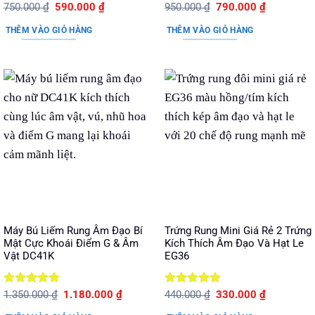
Được xếp
Giá
Giá
Được xếp
Giá
Giá
750.000
₫
590.000
₫
950.000
₫
790.000
₫
gốc
hiện
gốc
hiện
hạng
5
5
hạng
5
5
là:
tại
là:
tại
sao
sao
THÊM VÀO GIỎ HÀNG
THÊM VÀO GIỎ HÀNG
750.000 ₫.
là:
950.000 ₫.
là:
590.000 ₫.
790.000 ₫.
Máy Bú Liếm Rung Âm Đạo Bí
Trứng Rung Mini Giá Rẻ 2 Trứng
Mật Cực Khoái Điểm G & Âm
Kích Thích Âm Đạo Và Hạt Le
Vật DC41K
EG36
Được xếp
Giá
Giá
Được xếp
Giá
Giá
1.350.000
₫
1.180.000
₫
440.000
₫
330.000
₫
gốc
hiện
gốc
hiện
hạng
5
5
hạng
5
5
là:
tại
là:
tại