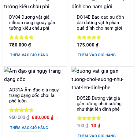
DV04 Dương vật giả
DC14E Bao cao su đôn
silicon rung ngoáy gắn
dài dương vật 6 phân
tường kiểu châu phi
quá đỉnh cho nam giới
Được xếp
Được xếp
780.000
₫
175.000
₫
hạng
5
5
hạng
5
5
sao
sao
THÊM VÀO GIỎ HÀNG
THÊM VÀO GIỎ HÀNG
AD31A Âm đạo giả ngụy
trang dạng cốc chơi là
DC52B Dương vật giả
phê luôn
gắn tường chơi sướng
như thật lên đỉnh phê
Được xếp
Giá
Giá
950.000
₫
680.000
₫
gốc
hiện
hạng
5
5
Được xếp
Giá
Giá
là:
tại
100
₫
10
₫
sao
THÊM VÀO GIỎ HÀNG
gốc
hiện
950.000 ₫.
là:
hạng
5
5
là:
tại
680.000 ₫.
sao
THÊM VÀO GIỎ HÀNG